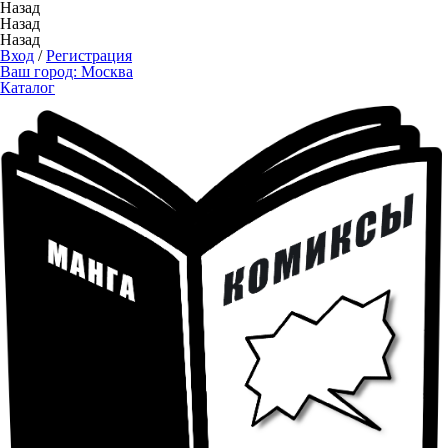
Назад
Назад
Назад
Вход
/
Регистрация
Ваш город:
Москва
Каталог