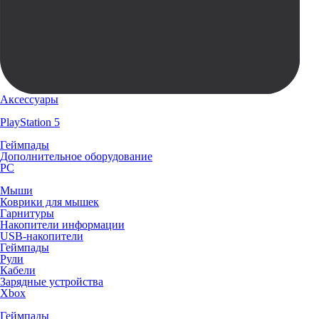
Аксессуары
PlayStation 5
Геймпады
Дополнительное оборудование
PC
Мыши
Коврики для мышек
Гарнитуры
Накопители информации
USB-накопители
Геймпады
Рули
Кабели
Зарядные устройства
Xbox
Геймпады