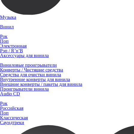
Музыка
Винил
Рок
Поп
Электронная
Рэп / R’n’B
Аксессуары для винила
Виниловые проигрыватели
Конверты / Чистящие средства
Средства для очистки винила
Внутренние конверты для винила
Внешние конверты / пакеты для винила
Проигрыватели винила
Audio CD
Рок
Российская
Поп
Классическая
Саундтреки