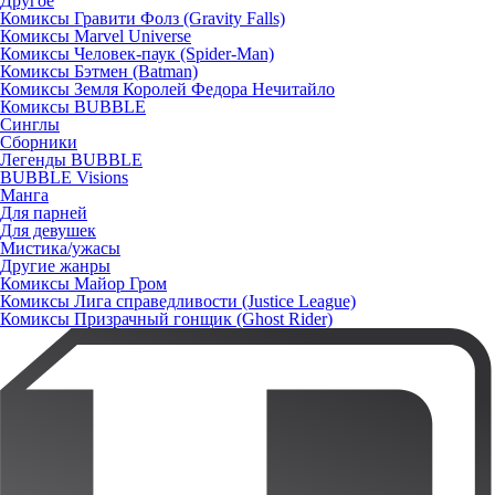
Другое
Комиксы Гравити Фолз (Gravity Falls)
Комиксы Marvel Universe
Комиксы Человек-паук (Spider-Man)
Комиксы Бэтмен (Batman)
Комиксы Земля Королей Федора Нечитайло
Комиксы BUBBLE
Синглы
Сборники
Легенды BUBBLE
BUBBLE Visions
Манга
Для парней
Для девушек
Мистика/ужасы
Другие жанры
Комиксы Майор Гром
Комиксы Лига справедливости (Justice League)
Комиксы Призрачный гонщик (Ghost Rider)