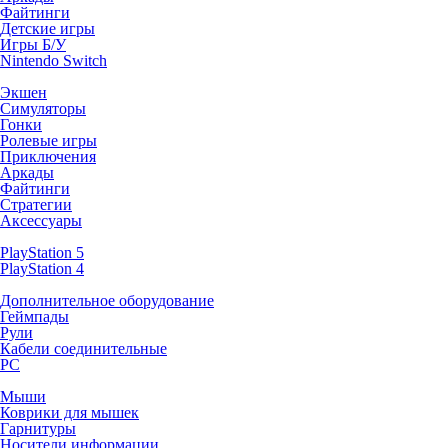
Файтинги
Детские игры
Игры Б/У
Nintendo Switch
Экшен
Симуляторы
Гонки
Ролевые игры
Приключения
Аркады
Файтинги
Стратегии
Аксессуары
PlayStation 5
PlayStation 4
Дополнительное оборудование
Геймпады
Рули
Кабели соединительные
PC
Мыши
Коврики для мышек
Гарнитуры
Носители информации