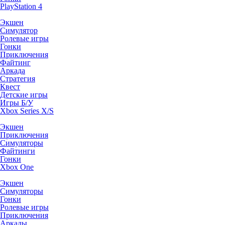
PlayStation 4
Экшен
Симулятор
Ролевые игры
Гонки
Приключения
Файтинг
Аркада
Стратегия
Квест
Детские игры
Игры Б/У
Xbox Series X/S
Экшен
Приключения
Симуляторы
Файтинги
Гонки
Xbox One
Экшен
Симуляторы
Гонки
Ролевые игры
Приключения
Аркады