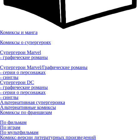
Комиксы и манга
Комиксы о супергероях
Супергерои Marvel
- графические романы
Супергерои Marvel/Графические романы
- серии о персонажах
- синглы
Супергерои DC
- графические романы
- серии о персонажах
- синглы
Альтернативная супергероика
Альтернативные комиксы
Комиксы по франшизам
По фильмам
По играм
По мультфильмам
Комикс-версии литературных произведений