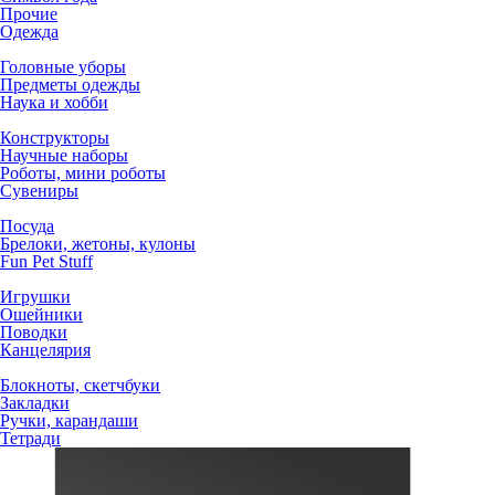
Прочие
Одежда
Головные уборы
Предметы одежды
Наука и хобби
Конструкторы
Научные наборы
Роботы, мини роботы
Сувениры
Посуда
Брелоки, жетоны, кулоны
Fun Pet Stuff
Игрушки
Ошейники
Поводки
Канцелярия
Блокноты, скетчбуки
Закладки
Ручки, карандаши
Тетради