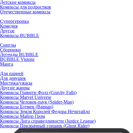
Детские комиксы
Комиксы для подростков
Отечественные комиксы
Супергероика
Комедия
Другое
Комиксы BUBBLE
Синглы
Сборники
Легенды BUBBLE
BUBBLE Visions
Манга
Для парней
Для девушек
Мистика/ужасы
Другие жанры
Комиксы Гравити Фолз (Gravity Falls)
Комиксы Marvel Universe
Комиксы Человек-паук (Spider-Man)
Комиксы Бэтмен (Batman)
Комиксы Земля Королей Федора Нечитайло
Комиксы Майор Гром
Комиксы Лига справедливости (Justice League)
Комиксы Призрачный гонщик (Ghost Rider)