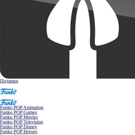
Подарки
Funko POP Animation
Funko POP Games
Funko POP Movies
Funko POP Television
Funko POP Disney
Funko POP Heroes