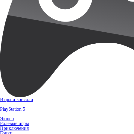
Игры и консоли
PlayStation 5
Экшен
Ролевые игры
Приключения
Гонки