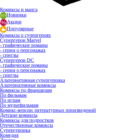
Комиксы и манга
Новинки
Акции
Популярные
Комиксы о супергероях
Супергерои Marvel
- графические романы
- серии о персонажах
- синглы
Супергерои DC
- графические романы
- серии о персонажах
- синглы
Альтернативная супергероика
Альтернативные комиксы
Комиксы по франшизам
По фильмам
По играм
По мультфильмам
Комикс-версии литературных произведений
Детские комиксы
Комиксы для подростков
Отечественные комиксы
Супергероика
Комедия