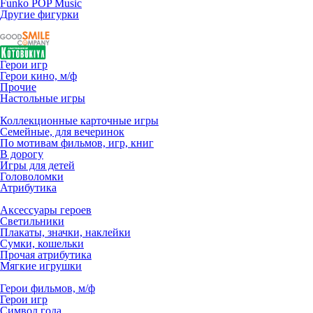
Funko POP Music
Другие фигурки
Герои игр
Герои кино, м/ф
Прочие
Настольные игры
Коллекционные карточные игры
Семейные, для вечеринок
По мотивам фильмов, игр, книг
В дорогу
Игры для детей
Головоломки
Атрибутика
Аксессуары героев
Светильники
Плакаты, значки, наклейки
Сумки, кошельки
Прочая атрибутика
Мягкие игрушки
Герои фильмов, м/ф
Герои игр
Символ года