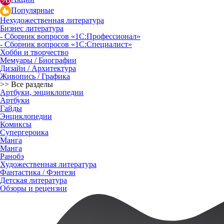
Популярные
Нехудожественная литература
Бизнес литература
- Сборник вопросов «1С:Профессионал»
- Сборник вопросов «1С:Специалист»
Хобби и творчество
Мемуары / Биографии
Дизайн / Архитектура
Живопись / Графика
>> Все разделы
Артбуки, энциклопедии
Артбуки
Гайды
Энциклопедии
Комиксы
Супергероика
Манга
Манга
Ранобэ
Художественная литература
Фантастика / Фэнтези
Детская литература
Обзоры и рецензии