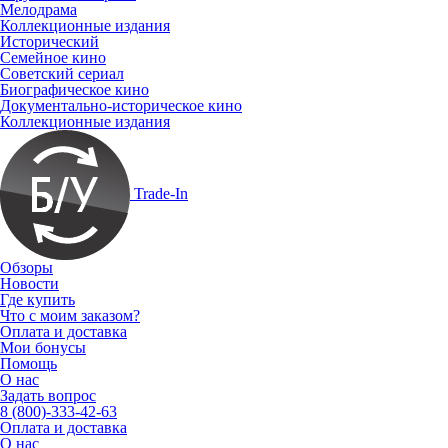
Мелодрама
Коллекционные издания
Исторический
Семейное кино
Советский сериал
Биографическое кино
Документально-историческое кино
Коллекционные издания
Trade-In
Обзоры
Новости
Где купить
Что с моим заказом?
Оплата и доставка
Мои бонусы
Помощь
О нас
Задать вопрос
8 (800)-333-42-63
Оплата и доставка
О нас