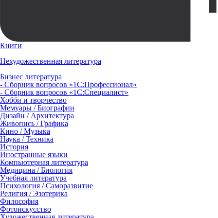
Книги
Нехудожественная литература
Бизнес литература
- Сборник вопросов «1С:Профессионал»
- Сборник вопросов «1С:Специалист»
Хобби и творчество
Мемуары / Биографии
Дизайн / Архитектура
Живопись / Графика
Кино / Музыка
Наука / Техника
История
Иностранные языки
Компьютерная литература
Медицина / Биология
Учебная литература
Психология / Саморазвитие
Религия / Эзотерика
Философия
Фотоискусство
Художественная литература