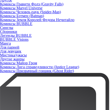
Другое
Комиксы Гравити Фолз (Gravity Falls)
Комиксы Marvel Universe
Комиксы Человек-паук (Spider-Man)
Комиксы Бэтмен (Batman)
Комиксы Земля Королей Федора Нечитайло
Комиксы BUBBLE
Синглы
Сборники
Легенды BUBBLE
BUBBLE Visions
Манга
Для парней
Для девушек
Мистика/ужасы
Другие жанры
Комиксы Майор Гром
Комиксы Лига справедливости (Justice League)
Комиксы Призрачный гонщик (Ghost Rider)