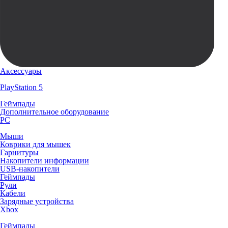
Аксессуары
PlayStation 5
Геймпады
Дополнительное оборудование
PC
Мыши
Коврики для мышек
Гарнитуры
Накопители информации
USB-накопители
Геймпады
Рули
Кабели
Зарядные устройства
Xbox
Геймпады