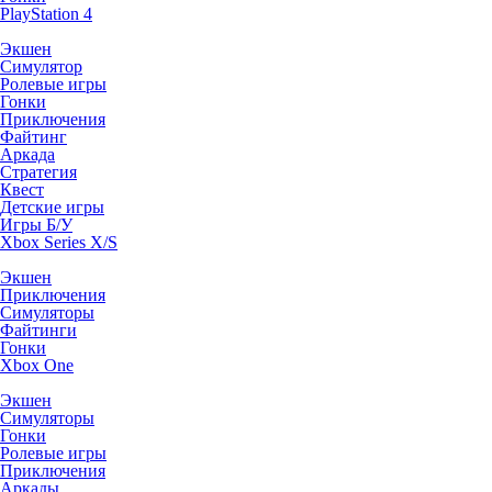
PlayStation 4
Экшен
Симулятор
Ролевые игры
Гонки
Приключения
Файтинг
Аркада
Стратегия
Квест
Детские игры
Игры Б/У
Xbox Series X/S
Экшен
Приключения
Симуляторы
Файтинги
Гонки
Xbox One
Экшен
Симуляторы
Гонки
Ролевые игры
Приключения
Аркады