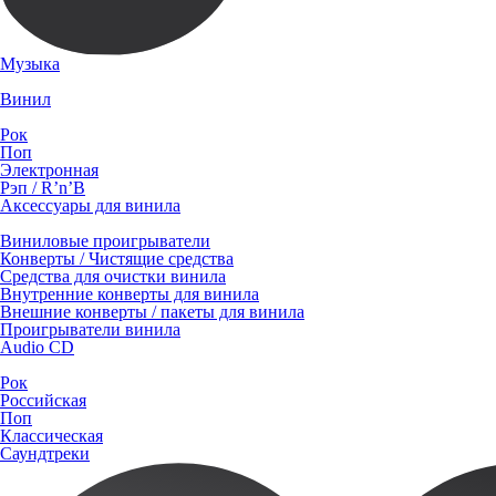
Музыка
Винил
Рок
Поп
Электронная
Рэп / R’n’B
Аксессуары для винила
Виниловые проигрыватели
Конверты / Чистящие средства
Средства для очистки винила
Внутренние конверты для винила
Внешние конверты / пакеты для винила
Проигрыватели винила
Audio CD
Рок
Российская
Поп
Классическая
Саундтреки