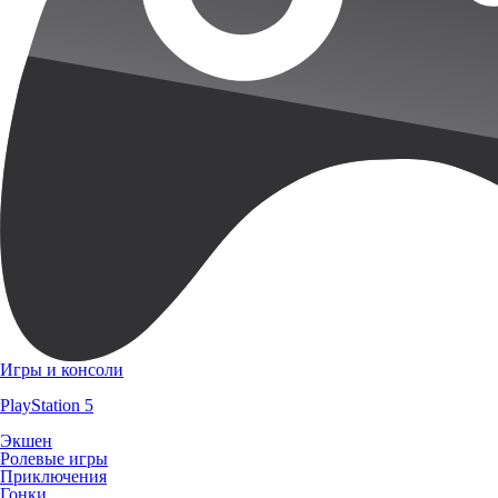
Игры и консоли
PlayStation 5
Экшен
Ролевые игры
Приключения
Гонки