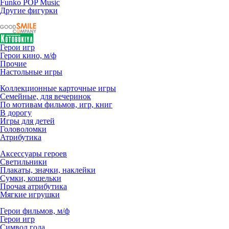
Funko POP Music
Другие фигурки
Герои игр
Герои кино, м/ф
Прочие
Настольные игры
Коллекционные карточные игры
Семейные, для вечеринок
По мотивам фильмов, игр, книг
В дорогу
Игры для детей
Головоломки
Атрибутика
Аксессуары героев
Светильники
Плакаты, значки, наклейки
Сумки, кошельки
Прочая атрибутика
Мягкие игрушки
Герои фильмов, м/ф
Герои игр
Символ года