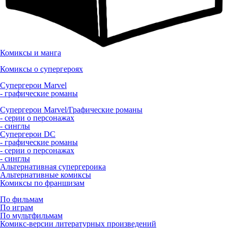
Комиксы и манга
Комиксы о супергероях
Супергерои Marvel
- графические романы
Супергерои Marvel/Графические романы
- серии о персонажах
- синглы
Супергерои DC
- графические романы
- серии о персонажах
- синглы
Альтернативная супергероика
Альтернативные комиксы
Комиксы по франшизам
По фильмам
По играм
По мультфильмам
Комикс-версии литературных произведений