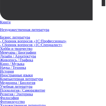
Книги
Нехудожественная литература
Бизнес литература
- Сборник вопросов «1С:Профессионал»
- Сборник вопросов «1С:Специалист»
Хобби и творчество
Мемуары / Биографии
Дизайн / Архитектура
Живопись / Графика
Кино / Музыка
Наука / Техника
История
Иностранные языки
Компьютерная литература
Медицина / Биология
Учебная литература
Психология / Саморазвитие
Религия / Эзотерика
Философия
Фотоискусство
Художественная литература