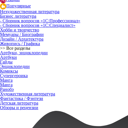
Популярные
Нехудожественная литература
Бизнес литература
- Сборник вопросов «1С:Профессионал»
- Сборник вопросов «1С:Специалист»
Хобби и творчество
Мемуары / Биографии
Дизайн / Архитектура
Живопись / Графика
>> Все разделы
Артбуки, энциклопедии
Артбуки
Гайды
Энциклопедии
Комиксы
Супергероика
Манга
Манга
Ранобэ
Художественная литература
Фантастика / Фэнтези
Детская литература
Обзоры и рецензии