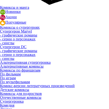
Комиксы и манга
Новинки
Акции
Популярные
Комиксы о супергероях
Супергерои Marvel
- графические романы
- серии о персонажах
- синглы
Супергерои DC
- графические романы
- серии о персонажах
- синглы
Альтернативная супергероика
Альтернативные комиксы
Комиксы по франшизам
По фильмам
По играм
По мультфильмам
Комикс-версии литературных произведений
Детские комиксы
Комиксы для подростков
Отечественные комиксы
Супергероика
Комедия