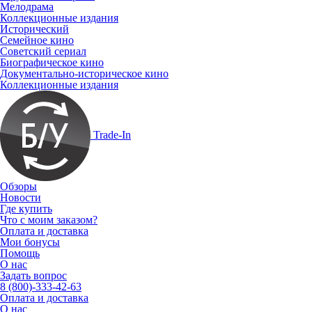
Мелодрама
Коллекционные издания
Исторический
Семейное кино
Советский сериал
Биографическое кино
Документально-историческое кино
Коллекционные издания
Trade-In
Обзоры
Новости
Где купить
Что с моим заказом?
Оплата и доставка
Мои бонусы
Помощь
О нас
Задать вопрос
8 (800)-333-42-63
Оплата и доставка
О нас