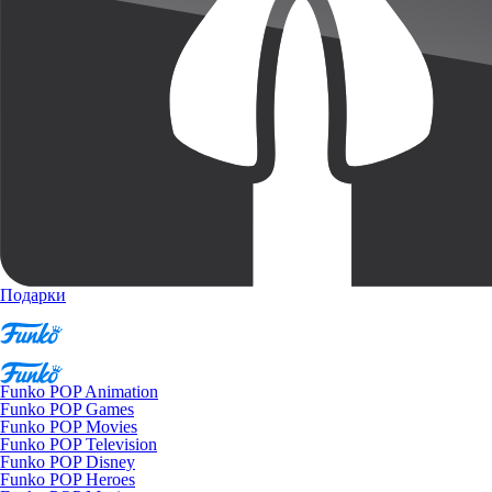
Подарки
Funko POP Animation
Funko POP Games
Funko POP Movies
Funko POP Television
Funko POP Disney
Funko POP Heroes