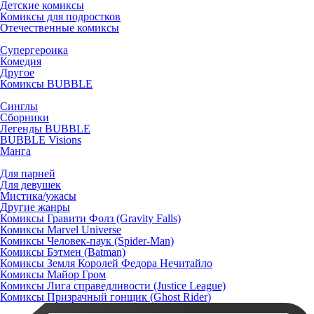
Детские комиксы
Комиксы для подростков
Отечественные комиксы
Супергероика
Комедия
Другое
Комиксы BUBBLE
Синглы
Сборники
Легенды BUBBLE
BUBBLE Visions
Манга
Для парней
Для девушек
Мистика/ужасы
Другие жанры
Комиксы Гравити Фолз (Gravity Falls)
Комиксы Marvel Universe
Комиксы Человек-паук (Spider-Man)
Комиксы Бэтмен (Batman)
Комиксы Земля Королей Федора Нечитайло
Комиксы Майор Гром
Комиксы Лига справедливости (Justice League)
Комиксы Призрачный гонщик (Ghost Rider)