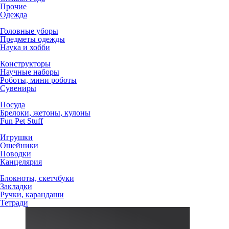
Прочие
Одежда
Головные уборы
Предметы одежды
Наука и хобби
Конструкторы
Научные наборы
Роботы, мини роботы
Сувениры
Посуда
Брелоки, жетоны, кулоны
Fun Pet Stuff
Игрушки
Ошейники
Поводки
Канцелярия
Блокноты, скетчбуки
Закладки
Ручки, карандаши
Тетради