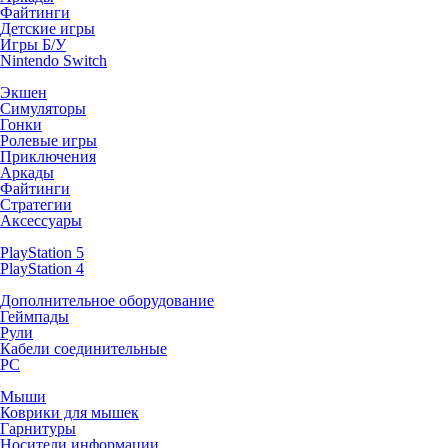
Файтинги
Детские игры
Игры Б/У
Nintendo Switch
Экшен
Симуляторы
Гонки
Ролевые игры
Приключения
Аркады
Файтинги
Стратегии
Аксессуары
PlayStation 5
PlayStation 4
Дополнительное оборудование
Геймпады
Рули
Кабели соединительные
PC
Мыши
Коврики для мышек
Гарнитуры
Носители информации