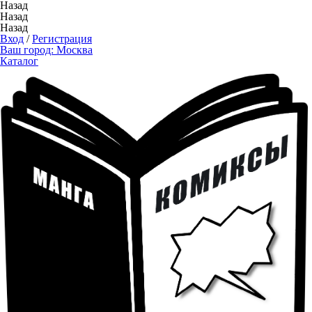
Назад
Назад
Назад
Вход
/
Регистрация
Ваш город:
Москва
Каталог