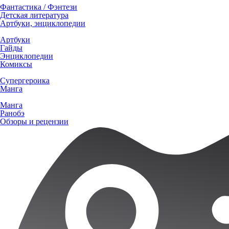
Фантастика / Фэнтези
Детская литература
Артбуки, энциклопедии
Артбуки
Гайды
Энциклопедии
Комиксы
Супергероика
Манга
Манга
Ранобэ
Обзоры и рецензии