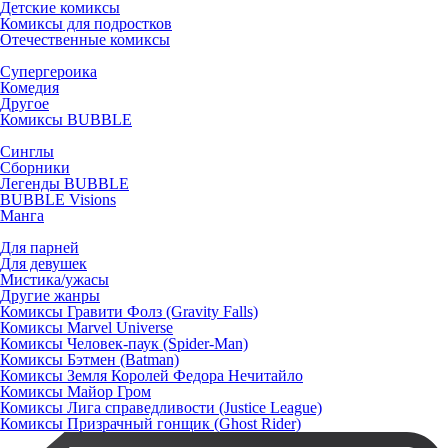
Детские комиксы
Комиксы для подростков
Отечественные комиксы
Супергероика
Комедия
Другое
Комиксы BUBBLE
Синглы
Сборники
Легенды BUBBLE
BUBBLE Visions
Манга
Для парней
Для девушек
Мистика/ужасы
Другие жанры
Комиксы Гравити Фолз (Gravity Falls)
Комиксы Marvel Universe
Комиксы Человек-паук (Spider-Man)
Комиксы Бэтмен (Batman)
Комиксы Земля Королей Федора Нечитайло
Комиксы Майор Гром
Комиксы Лига справедливости (Justice League)
Комиксы Призрачный гонщик (Ghost Rider)