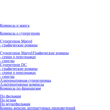
Комиксы и манга
Комиксы о супергероях
Супергерои Marvel
- графические романы
Супергерои Marvel/Графические романы
- серии о персонажах
- синглы
Супергерои DC
- графические романы
- серии о персонажах
- синглы
Альтернативная супергероика
Альтернативные комиксы
Комиксы по франшизам
По фильмам
По играм
По мультфильмам
Комикс-версии литературных произведений