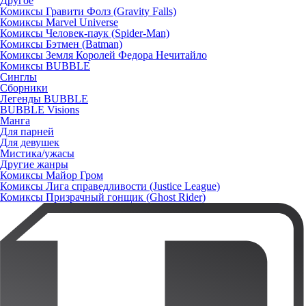
Другое
Комиксы Гравити Фолз (Gravity Falls)
Комиксы Marvel Universe
Комиксы Человек-паук (Spider-Man)
Комиксы Бэтмен (Batman)
Комиксы Земля Королей Федора Нечитайло
Комиксы BUBBLE
Синглы
Сборники
Легенды BUBBLE
BUBBLE Visions
Манга
Для парней
Для девушек
Мистика/ужасы
Другие жанры
Комиксы Майор Гром
Комиксы Лига справедливости (Justice League)
Комиксы Призрачный гонщик (Ghost Rider)