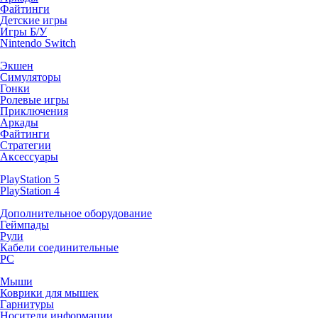
Файтинги
Детские игры
Игры Б/У
Nintendo Switch
Экшен
Симуляторы
Гонки
Ролевые игры
Приключения
Аркады
Файтинги
Стратегии
Аксессуары
PlayStation 5
PlayStation 4
Дополнительное оборудование
Геймпады
Рули
Кабели соединительные
PC
Мыши
Коврики для мышек
Гарнитуры
Носители информации