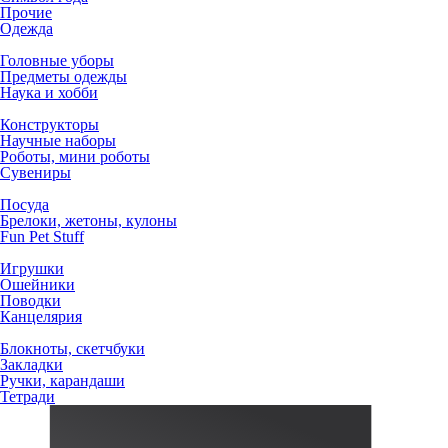
Прочие
Одежда
Головные уборы
Предметы одежды
Наука и хобби
Конструкторы
Научные наборы
Роботы, мини роботы
Сувениры
Посуда
Брелоки, жетоны, кулоны
Fun Pet Stuff
Игрушки
Ошейники
Поводки
Канцелярия
Блокноты, скетчбуки
Закладки
Ручки, карандаши
Тетради