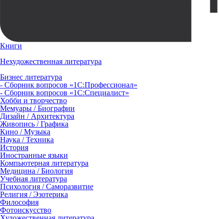
Книги
Нехудожественная литература
Бизнес литература
- Сборник вопросов «1С:Профессионал»
- Сборник вопросов «1С:Специалист»
Хобби и творчество
Мемуары / Биографии
Дизайн / Архитектура
Живопись / Графика
Кино / Музыка
Наука / Техника
История
Иностранные языки
Компьютерная литература
Медицина / Биология
Учебная литература
Психология / Саморазвитие
Религия / Эзотерика
Философия
Фотоискусство
Художественная литература