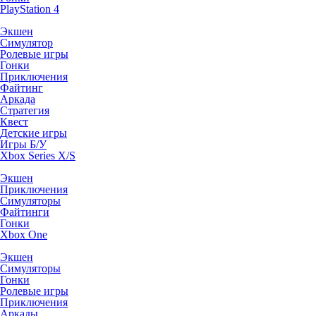
PlayStation 4
Экшен
Симулятор
Ролевые игры
Гонки
Приключения
Файтинг
Аркада
Стратегия
Квест
Детские игры
Игры Б/У
Xbox Series X/S
Экшен
Приключения
Симуляторы
Файтинги
Гонки
Xbox One
Экшен
Симуляторы
Гонки
Ролевые игры
Приключения
Аркады