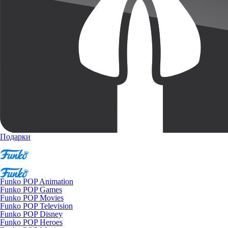
Подарки
Funko POP Animation
Funko POP Games
Funko POP Movies
Funko POP Television
Funko POP Disney
Funko POP Heroes