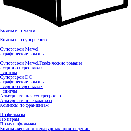
Комиксы и манга
Комиксы о супергероях
Супергерои Marvel
- графические романы
Супергерои Marvel/Графические романы
- серии о персонажах
- синглы
Супергерои DC
- графические романы
- серии о персонажах
- синглы
Альтернативная супергероика
Альтернативные комиксы
Комиксы по франшизам
По фильмам
По играм
По мультфильмам
Комикс-версии литературных произведений