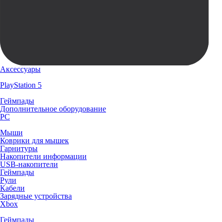
Аксессуары
PlayStation 5
Геймпады
Дополнительное оборудование
PC
Мыши
Коврики для мышек
Гарнитуры
Накопители информации
USB-накопители
Геймпады
Рули
Кабели
Зарядные устройства
Xbox
Геймпады