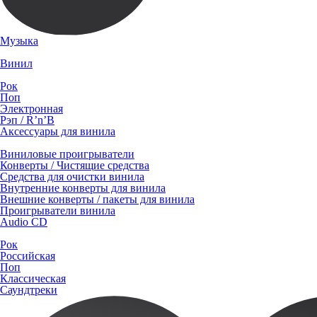
Музыка
Винил
Рок
Поп
Электронная
Рэп / R’n’B
Аксессуары для винила
Виниловые проигрыватели
Конверты / Чистящие средства
Средства для очистки винила
Внутренние конверты для винила
Внешние конверты / пакеты для винила
Проигрыватели винила
Audio CD
Рок
Российская
Поп
Классическая
Саундтреки