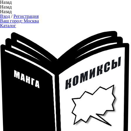
Назад
Назад
Назад
Вход
/
Регистрация
Ваш город:
Москва
Каталог