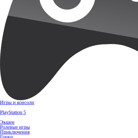
Игры и консоли
PlayStation 5
Экшен
Ролевые игры
Приключения
Гонки