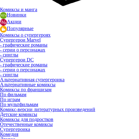
Комиксы и манга
Новинки
Акции
Популярные
Комиксы о супергероях
Супергерои Marvel
- графические романы
- серии о персонажах
- синглы
Супергерои DC
- графические романы
- серии о персонажах
- синглы
Альтернативная супергероика
Альтернативные комиксы
Комиксы по франшизам
По фильмам
По играм
По мультфильмам
Комикс-версии литературных произведений
Детские комиксы
Комиксы для подростков
Отечественные комиксы
Супергероика
Комедия