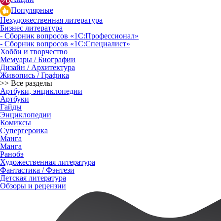
Популярные
Нехудожественная литература
Бизнес литература
- Сборник вопросов «1С:Профессионал»
- Сборник вопросов «1С:Специалист»
Хобби и творчество
Мемуары / Биографии
Дизайн / Архитектура
Живопись / Графика
>> Все разделы
Артбуки, энциклопедии
Артбуки
Гайды
Энциклопедии
Комиксы
Супергероика
Манга
Манга
Ранобэ
Художественная литература
Фантастика / Фэнтези
Детская литература
Обзоры и рецензии