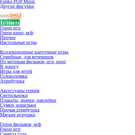
Funko POP Music
Другие фигурки
Герои игр
Герои кино, м/ф
Прочие
Настольные игры
Коллекционные карточные игры
Семейные, для вечеринок
По мотивам фильмов, игр, книг
В дорогу
Игры для детей
Головоломки
Атрибутика
Аксессуары героев
Светильники
Плакаты, значки, наклейки
Сумки, кошельки
Прочая атрибутика
Мягкие игрушки
Герои фильмов, м/ф
Герои игр
Символ года