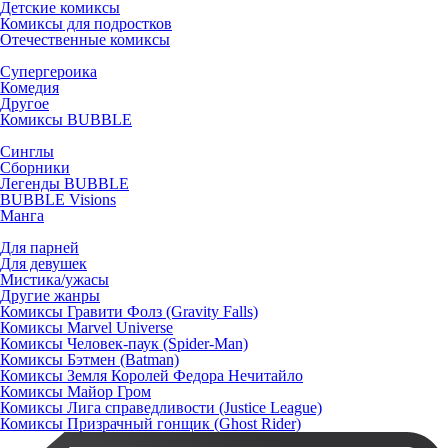
Детские комиксы
Комиксы для подростков
Отечественные комиксы
Супергероика
Комедия
Другое
Комиксы BUBBLE
Синглы
Сборники
Легенды BUBBLE
BUBBLE Visions
Манга
Для парней
Для девушек
Мистика/ужасы
Другие жанры
Комиксы Гравити Фолз (Gravity Falls)
Комиксы Marvel Universe
Комиксы Человек-паук (Spider-Man)
Комиксы Бэтмен (Batman)
Комиксы Земля Королей Федора Нечитайло
Комиксы Майор Гром
Комиксы Лига справедливости (Justice League)
Комиксы Призрачный гонщик (Ghost Rider)