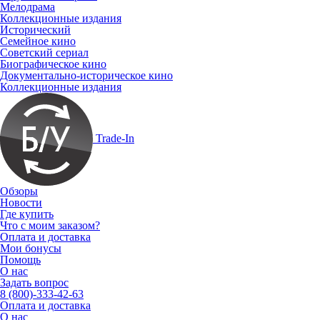
Мелодрама
Коллекционные издания
Исторический
Семейное кино
Советский сериал
Биографическое кино
Документально-историческое кино
Коллекционные издания
Trade-In
Обзоры
Новости
Где купить
Что с моим заказом?
Оплата и доставка
Мои бонусы
Помощь
О нас
Задать вопрос
8 (800)-333-42-63
Оплата и доставка
О нас