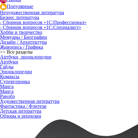
Популярные
Нехудожественная литература
Бизнес литература
- Сборник вопросов «1С:Профессионал»
- Сборник вопросов «1С:Специалист»
Хобби и творчество
Мемуары / Биографии
Дизайн / Архитектура
Живопись / Графика
>> Все разделы
Артбуки, энциклопедии
Артбуки
Гайды
Энциклопедии
Комиксы
Супергероика
Манга
Манга
Ранобэ
Художественная литература
Фантастика / Фэнтези
Детская литература
Обзоры и рецензии