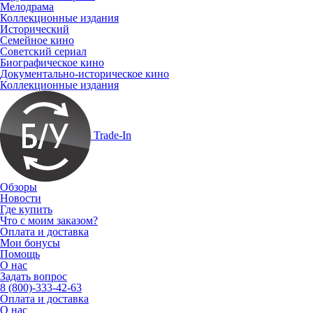
Мелодрама
Коллекционные издания
Исторический
Семейное кино
Советский сериал
Биографическое кино
Документально-историческое кино
Коллекционные издания
Trade-In
Обзоры
Новости
Где купить
Что с моим заказом?
Оплата и доставка
Мои бонусы
Помощь
О нас
Задать вопрос
8 (800)-333-42-63
Оплата и доставка
О нас