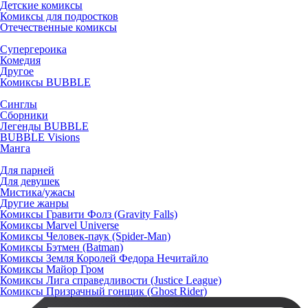
Детские комиксы
Комиксы для подростков
Отечественные комиксы
Супергероика
Комедия
Другое
Комиксы BUBBLE
Синглы
Сборники
Легенды BUBBLE
BUBBLE Visions
Манга
Для парней
Для девушек
Мистика/ужасы
Другие жанры
Комиксы Гравити Фолз (Gravity Falls)
Комиксы Marvel Universe
Комиксы Человек-паук (Spider-Man)
Комиксы Бэтмен (Batman)
Комиксы Земля Королей Федора Нечитайло
Комиксы Майор Гром
Комиксы Лига справедливости (Justice League)
Комиксы Призрачный гонщик (Ghost Rider)