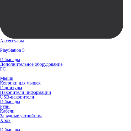
Аксессуары
PlayStation 5
Геймпады
Дополнительное оборудование
PC
Мыши
Коврики для мышек
Гарнитуры
Накопители информации
USB-накопители
Геймпады
Рули
Кабели
Зарядные устройства
Xbox
Геймпады