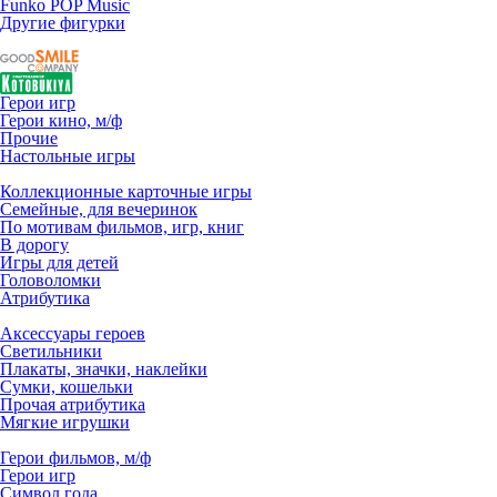
Funko POP Music
Другие фигурки
Герои игр
Герои кино, м/ф
Прочие
Настольные игры
Коллекционные карточные игры
Семейные, для вечеринок
По мотивам фильмов, игр, книг
В дорогу
Игры для детей
Головоломки
Атрибутика
Аксессуары героев
Светильники
Плакаты, значки, наклейки
Сумки, кошельки
Прочая атрибутика
Мягкие игрушки
Герои фильмов, м/ф
Герои игр
Символ года