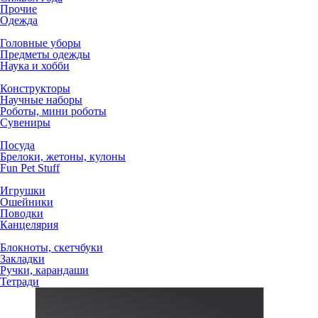
Прочие
Одежда
Головные уборы
Предметы одежды
Наука и хобби
Конструкторы
Научные наборы
Роботы, мини роботы
Сувениры
Посуда
Брелоки, жетоны, кулоны
Fun Pet Stuff
Игрушки
Ошейники
Поводки
Канцелярия
Блокноты, скетчбуки
Закладки
Ручки, карандаши
Тетради