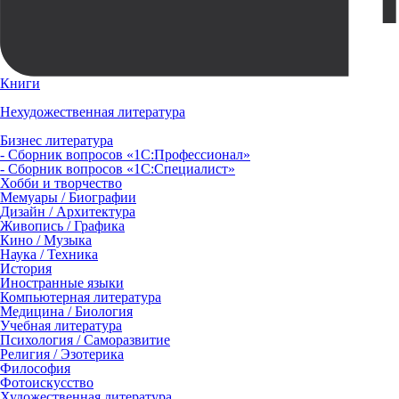
Книги
Нехудожественная литература
Бизнес литература
- Сборник вопросов «1С:Профессионал»
- Сборник вопросов «1С:Специалист»
Хобби и творчество
Мемуары / Биографии
Дизайн / Архитектура
Живопись / Графика
Кино / Музыка
Наука / Техника
История
Иностранные языки
Компьютерная литература
Медицина / Биология
Учебная литература
Психология / Саморазвитие
Религия / Эзотерика
Философия
Фотоискусство
Художественная литература