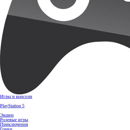
Игры и консоли
PlayStation 5
Экшен
Ролевые игры
Приключения
Гонки