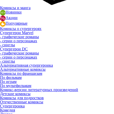
Комиксы и манга
Новинки
Акции
Популярные
Комиксы о супергероях
Супергерои Marvel
- графические романы
- серии о персонажах
- синглы
Супергерои DC
- графические романы
- серии о персонажах
- синглы
Альтернативная супергероика
Альтернативные комиксы
Комиксы по франшизам
По фильмам
По играм
По мультфильмам
Комикс-версии литературных произведений
Детские комиксы
Комиксы для подростков
Отечественные комиксы
Супергероика
Комедия