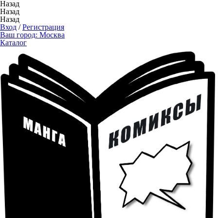
Назад
Назад
Назад
Вход
/
Регистрация
Ваш город:
Москва
Каталог