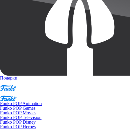
Подарки
Funko POP Animation
Funko POP Games
Funko POP Movies
Funko POP Television
Funko POP Disney
Funko POP Heroes