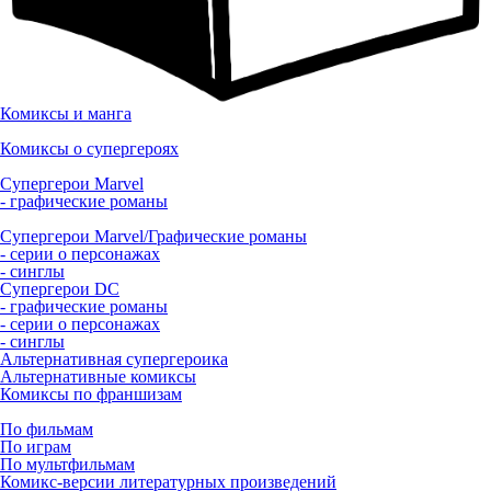
Комиксы и манга
Комиксы о супергероях
Супергерои Marvel
- графические романы
Супергерои Marvel/Графические романы
- серии о персонажах
- синглы
Супергерои DC
- графические романы
- серии о персонажах
- синглы
Альтернативная супергероика
Альтернативные комиксы
Комиксы по франшизам
По фильмам
По играм
По мультфильмам
Комикс-версии литературных произведений