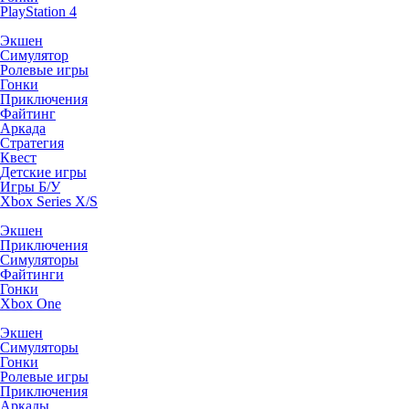
PlayStation 4
Экшен
Симулятор
Ролевые игры
Гонки
Приключения
Файтинг
Аркада
Стратегия
Квест
Детские игры
Игры Б/У
Xbox Series X/S
Экшен
Приключения
Симуляторы
Файтинги
Гонки
Xbox One
Экшен
Симуляторы
Гонки
Ролевые игры
Приключения
Аркады