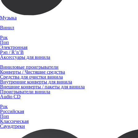
Музыка
Винил
Рок
Поп
Электронная
Рэп / R’n’B
Аксессуары для винила
Виниловые проигрыватели
Конверты / Чистящие средства
Средства для очистки винила
Внутренние конверты для винила
Внешние конверты / пакеты для винила
Проигрыватели винила
Audio CD
Рок
Российская
Поп
Классическая
Саундтреки