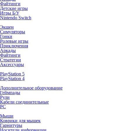
Файтинги
Детские игры
Игры Б/У
Nintendo Switch
Экшен
Симуляторы
Гонки
Ролевые игры
Приключения
Аркады
Файтинги
Стратегии
Аксессуары
PlayStation 5
PlayStation 4
Дополнительное оборудование
Геймпады
Рули
Кабели соединительные
PC
Мыши
Коврики для мышек
Гарнитуры
Носители информации