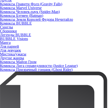
Другое
Комиксы Гравити Фолз (Gravity Falls)
Комиксы Marvel Universe
Комиксы Человек-паук (Spider-Man)
Комиксы Бэтмен (Batman)
Комиксы Земля Королей Федора Нечитайло
Комиксы BUBBLE
Синглы
Сборники
Легенды BUBBLE
BUBBLE Visions
Манга
Для парней
Для девушек
Мистика/ужасы
Другие жанры
Комиксы Майор Гром
Комиксы Лига справедливости (Justice League)
Комиксы Призрачный гонщик (Ghost Rider)