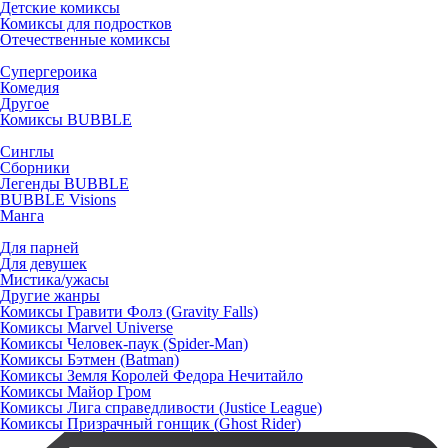
Детские комиксы
Комиксы для подростков
Отечественные комиксы
Супергероика
Комедия
Другое
Комиксы BUBBLE
Синглы
Сборники
Легенды BUBBLE
BUBBLE Visions
Манга
Для парней
Для девушек
Мистика/ужасы
Другие жанры
Комиксы Гравити Фолз (Gravity Falls)
Комиксы Marvel Universe
Комиксы Человек-паук (Spider-Man)
Комиксы Бэтмен (Batman)
Комиксы Земля Королей Федора Нечитайло
Комиксы Майор Гром
Комиксы Лига справедливости (Justice League)
Комиксы Призрачный гонщик (Ghost Rider)