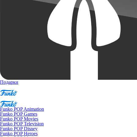
Подарки
Funko POP Animation
Funko POP Games
Funko POP Movies
Funko POP Television
Funko POP Disney
Funko POP Heroes