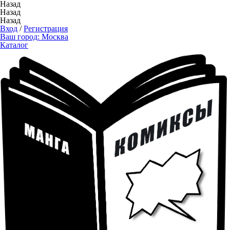
Назад
Назад
Назад
Вход
/
Регистрация
Ваш город:
Москва
Каталог