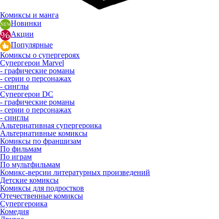
Комиксы и манга
Новинки
Акции
Популярные
Комиксы о супергероях
Супергерои Marvel
- графические романы
- серии о персонажах
- синглы
Супергерои DC
- графические романы
- серии о персонажах
- синглы
Альтернативная супергероика
Альтернативные комиксы
Комиксы по франшизам
По фильмам
По играм
По мультфильмам
Комикс-версии литературных произведений
Детские комиксы
Комиксы для подростков
Отечественные комиксы
Супергероика
Комедия