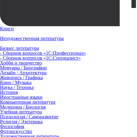
Книги
Нехудожественная литература
Бизнес литература
- Сборник вопросов «1С:Профессионал»
- Сборник вопросов «1С:Специалист»
Хобби и творчество
Мемуары / Биографии
Дизайн / Архитектура
Живопись / Графика
Кино / Музыка
Наука / Техника
История
Иностранные языки
Компьютерная литература
Медицина / Биология
Учебная литература
Психология / Саморазвитие
Религия / Эзотерика
Философия
Фотоискусство
Художественная литература