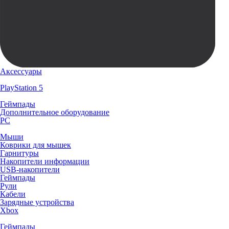
Аксессуары
PlayStation 5
Геймпады
Дополнительное оборудование
PC
Мыши
Коврики для мышек
Гарнитуры
Накопители информации
USB-накопители
Геймпады
Рули
Кабели
Зарядные устройства
Xbox
Геймпады