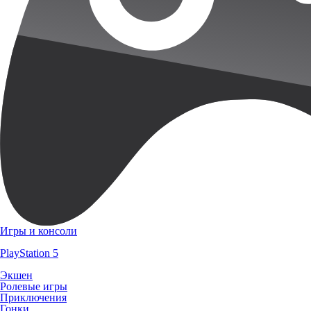
Игры и консоли
PlayStation 5
Экшен
Ролевые игры
Приключения
Гонки