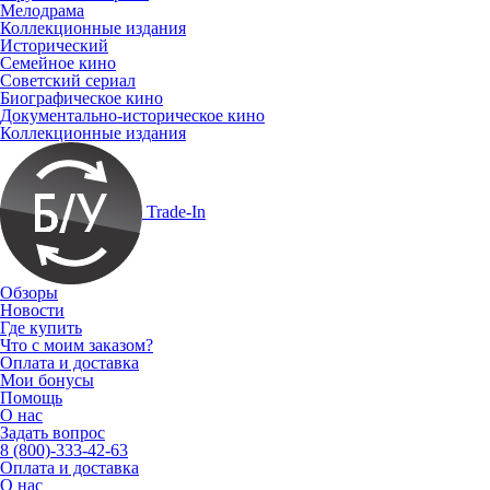
Мелодрама
Коллекционные издания
Исторический
Семейное кино
Советский сериал
Биографическое кино
Документально-историческое кино
Коллекционные издания
Trade-In
Обзоры
Новости
Где купить
Что с моим заказом?
Оплата и доставка
Мои бонусы
Помощь
О нас
Задать вопрос
8 (800)-333-42-63
Оплата и доставка
О нас