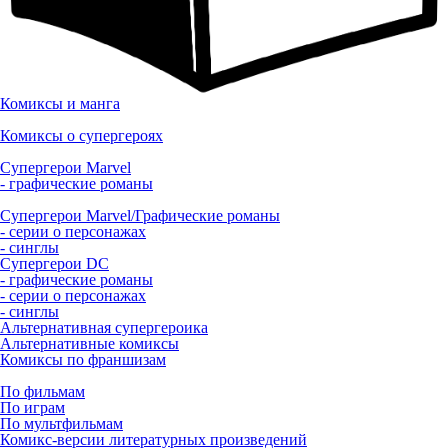
Комиксы и манга
Комиксы о супергероях
Супергерои Marvel
- графические романы
Супергерои Marvel/Графические романы
- серии о персонажах
- синглы
Супергерои DC
- графические романы
- серии о персонажах
- синглы
Альтернативная супергероика
Альтернативные комиксы
Комиксы по франшизам
По фильмам
По играм
По мультфильмам
Комикс-версии литературных произведений