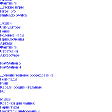
Файтинги
Детские игры
Игры Б/У
Nintendo Switch
Экшен
Симуляторы
Гонки
Ролевые игры
Приключения
Аркады
Файтинги
Стратегии
Аксессуары
PlayStation 5
PlayStation 4
Дополнительное оборудование
Геймпады
Рули
Кабели соединительные
PC
Мыши
Коврики для мышек
Гарнитуры
Носители информации