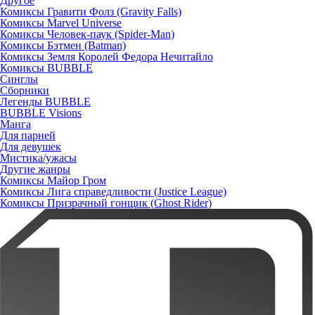
Другое
Комиксы Гравити Фолз (Gravity Falls)
Комиксы Marvel Universe
Комиксы Человек-паук (Spider-Man)
Комиксы Бэтмен (Batman)
Комиксы Земля Королей Федора Нечитайло
Комиксы BUBBLE
Синглы
Сборники
Легенды BUBBLE
BUBBLE Visions
Манга
Для парней
Для девушек
Мистика/ужасы
Другие жанры
Комиксы Майор Гром
Комиксы Лига справедливости (Justice League)
Комиксы Призрачный гонщик (Ghost Rider)