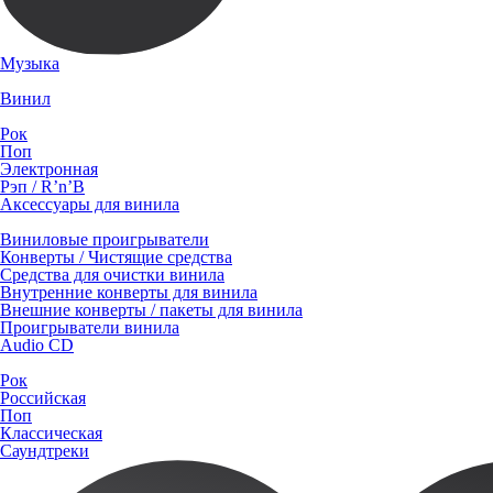
Музыка
Винил
Рок
Поп
Электронная
Рэп / R’n’B
Аксессуары для винила
Виниловые проигрыватели
Конверты / Чистящие средства
Средства для очистки винила
Внутренние конверты для винила
Внешние конверты / пакеты для винила
Проигрыватели винила
Audio CD
Рок
Российская
Поп
Классическая
Саундтреки