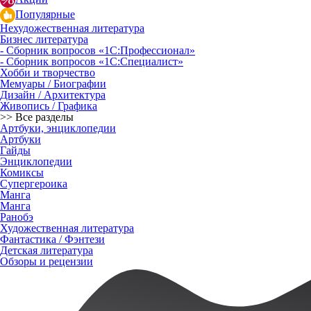
Популярные
Нехудожественная литература
Бизнес литература
- Сборник вопросов «1С:Профессионал»
- Сборник вопросов «1С:Специалист»
Хобби и творчество
Мемуары / Биографии
Дизайн / Архитектура
Живопись / Графика
>> Все разделы
Артбуки, энциклопедии
Артбуки
Гайды
Энциклопедии
Комиксы
Супергероика
Манга
Манга
Ранобэ
Художественная литература
Фантастика / Фэнтези
Детская литература
Обзоры и рецензии