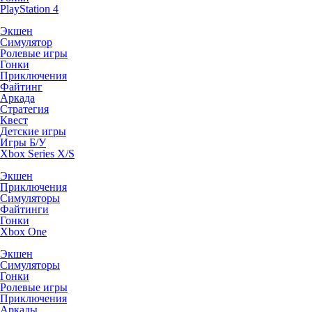
PlayStation 4
Экшен
Симулятор
Ролевые игры
Гонки
Приключения
Файтинг
Аркада
Стратегия
Квест
Детские игры
Игры Б/У
Xbox Series X/S
Экшен
Приключения
Симуляторы
Файтинги
Гонки
Xbox One
Экшен
Симуляторы
Гонки
Ролевые игры
Приключения
Аркады