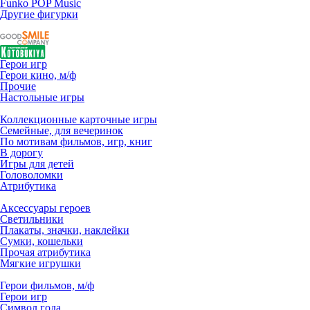
Funko POP Music
Другие фигурки
Герои игр
Герои кино, м/ф
Прочие
Настольные игры
Коллекционные карточные игры
Семейные, для вечеринок
По мотивам фильмов, игр, книг
В дорогу
Игры для детей
Головоломки
Атрибутика
Аксессуары героев
Светильники
Плакаты, значки, наклейки
Сумки, кошельки
Прочая атрибутика
Мягкие игрушки
Герои фильмов, м/ф
Герои игр
Символ года