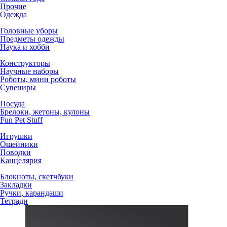
Прочие
Одежда
Головные уборы
Предметы одежды
Наука и хобби
Конструкторы
Научные наборы
Роботы, мини роботы
Сувениры
Посуда
Брелоки, жетоны, кулоны
Fun Pet Stuff
Игрушки
Ошейники
Поводки
Канцелярия
Блокноты, скетчбуки
Закладки
Ручки, карандаши
Тетради