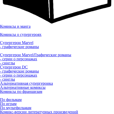
Комиксы и манга
Комиксы о супергероях
Супергерои Marvel
- графические романы
Супергерои Marvel/Графические романы
- серии о персонажах
- синглы
Супергерои DC
- графические романы
- серии о персонажах
- синглы
Альтернативная супергероика
Альтернативные комиксы
Комиксы по франшизам
По фильмам
По играм
По мультфильмам
Комикс-версии литературных произведений