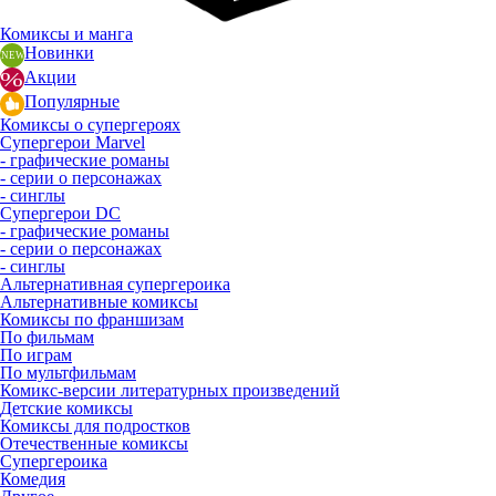
Комиксы и манга
Новинки
Акции
Популярные
Комиксы о супергероях
Супергерои Marvel
- графические романы
- серии о персонажах
- синглы
Супергерои DC
- графические романы
- серии о персонажах
- синглы
Альтернативная супергероика
Альтернативные комиксы
Комиксы по франшизам
По фильмам
По играм
По мультфильмам
Комикс-версии литературных произведений
Детские комиксы
Комиксы для подростков
Отечественные комиксы
Супергероика
Комедия