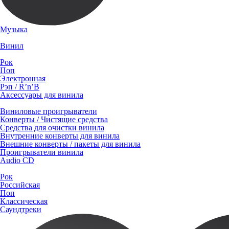
Музыка
Винил
Рок
Поп
Электронная
Рэп / R’n’B
Аксессуары для винила
Виниловые проигрыватели
Конверты / Чистящие средства
Средства для очистки винила
Внутренние конверты для винила
Внешние конверты / пакеты для винила
Проигрыватели винила
Audio CD
Рок
Российская
Поп
Классическая
Саундтреки