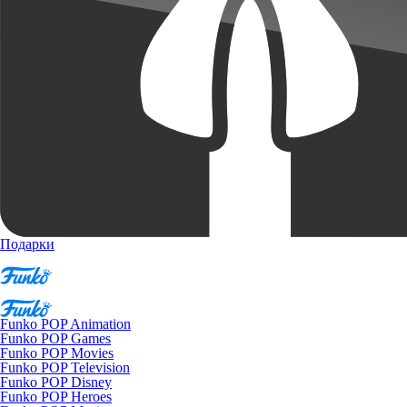
Подарки
Funko POP Animation
Funko POP Games
Funko POP Movies
Funko POP Television
Funko POP Disney
Funko POP Heroes