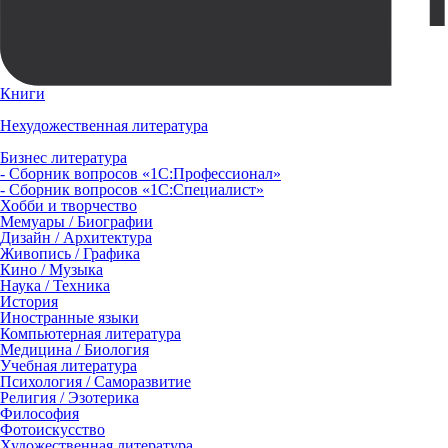
Книги
Нехудожественная литература
Бизнес литература
- Сборник вопросов «1С:Профессионал»
- Сборник вопросов «1С:Специалист»
Хобби и творчество
Мемуары / Биографии
Дизайн / Архитектура
Живопись / Графика
Кино / Музыка
Наука / Техника
История
Иностранные языки
Компьютерная литература
Медицина / Биология
Учебная литература
Психология / Саморазвитие
Религия / Эзотерика
Философия
Фотоискусство
Художественная литература