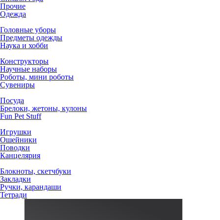
Прочие
Одежда
Головные уборы
Предметы одежды
Наука и хобби
Конструкторы
Научные наборы
Роботы, мини роботы
Сувениры
Посуда
Брелоки, жетоны, кулоны
Fun Pet Stuff
Игрушки
Ошейники
Поводки
Канцелярия
Блокноты, скетчбуки
Закладки
Ручки, карандаши
Тетради