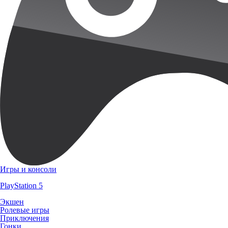
Игры и консоли
PlayStation 5
Экшен
Ролевые игры
Приключения
Гонки