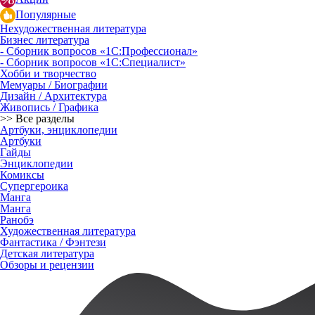
Популярные
Нехудожественная литература
Бизнес литература
- Сборник вопросов «1С:Профессионал»
- Сборник вопросов «1С:Специалист»
Хобби и творчество
Мемуары / Биографии
Дизайн / Архитектура
Живопись / Графика
>> Все разделы
Артбуки, энциклопедии
Артбуки
Гайды
Энциклопедии
Комиксы
Супергероика
Манга
Манга
Ранобэ
Художественная литература
Фантастика / Фэнтези
Детская литература
Обзоры и рецензии