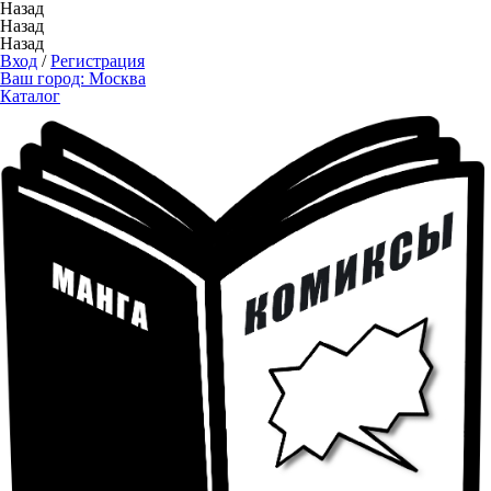
Назад
Назад
Назад
Вход
/
Регистрация
Ваш город:
Москва
Каталог