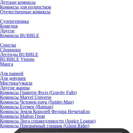
Детские комиксы
Комиксы для подростков
Отечественные комиксы
Супергероика
Комедия
Другое
Комиксы BUBBLE
Синглы
Сборники
Легенды BUBBLE
BUBBLE Visions
Манга
Для парней
Для девушек
Мистика/ужасы
Другие жанры
Комиксы Гравити Фолз (Gravity Falls)
Комиксы Marvel Universe
Комиксы Человек-паук (Spider-Man)
Комиксы Бэтмен (Batman)
Комиксы Земля Королей Федора Нечитайло
Комиксы Майор Гром
Комиксы Лига справедливости (Justice League)
Комиксы Призрачный гонщик (Ghost Rider)