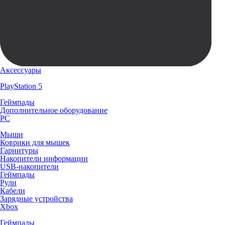
Аксессуары
PlayStation 5
Геймпады
Дополнительное оборудование
PC
Мыши
Коврики для мышек
Гарнитуры
Накопители информации
USB-накопители
Геймпады
Рули
Кабели
Зарядные устройства
Xbox
Геймпады