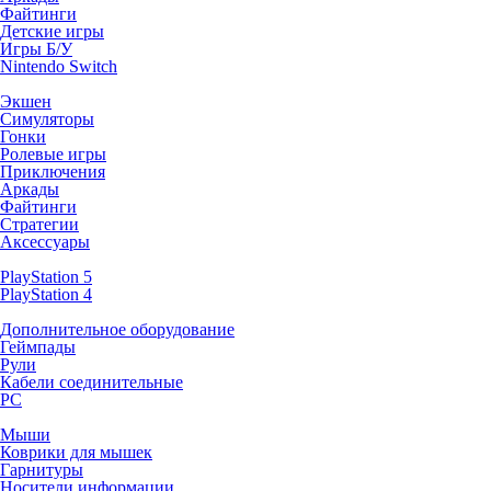
Файтинги
Детские игры
Игры Б/У
Nintendo Switch
Экшен
Симуляторы
Гонки
Ролевые игры
Приключения
Аркады
Файтинги
Стратегии
Аксессуары
PlayStation 5
PlayStation 4
Дополнительное оборудование
Геймпады
Рули
Кабели соединительные
PC
Мыши
Коврики для мышек
Гарнитуры
Носители информации