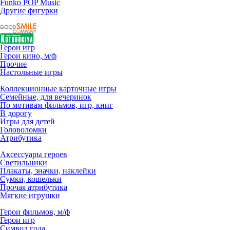
Funko POP Music
Другие фигурки
Герои игр
Герои кино, м/ф
Прочие
Настольные игры
Коллекционные карточные игры
Семейные, для вечеринок
По мотивам фильмов, игр, книг
В дорогу
Игры для детей
Головоломки
Атрибутика
Аксессуары героев
Светильники
Плакаты, значки, наклейки
Сумки, кошельки
Прочая атрибутика
Мягкие игрушки
Герои фильмов, м/ф
Герои игр
Символ года