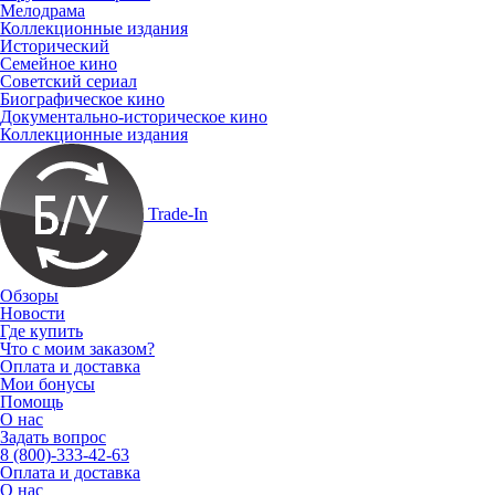
Мелодрама
Коллекционные издания
Исторический
Семейное кино
Советский сериал
Биографическое кино
Документально-историческое кино
Коллекционные издания
Trade-In
Обзоры
Новости
Где купить
Что с моим заказом?
Оплата и доставка
Мои бонусы
Помощь
О нас
Задать вопрос
8 (800)-333-42-63
Оплата и доставка
О нас