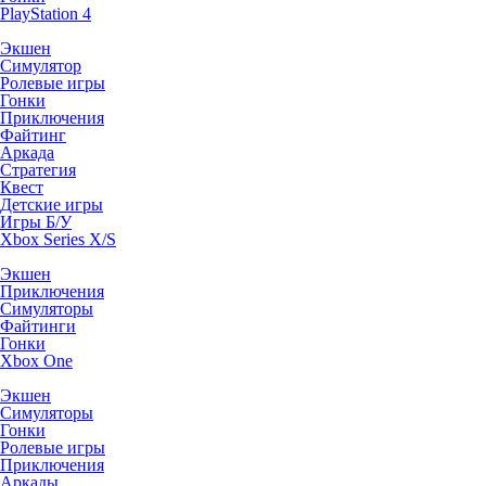
PlayStation 4
Экшен
Симулятор
Ролевые игры
Гонки
Приключения
Файтинг
Аркада
Стратегия
Квест
Детские игры
Игры Б/У
Xbox Series X/S
Экшен
Приключения
Симуляторы
Файтинги
Гонки
Xbox One
Экшен
Симуляторы
Гонки
Ролевые игры
Приключения
Аркады