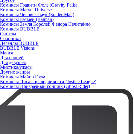
Другое
Комиксы Гравити Фолз (Gravity Falls)
Комиксы Marvel Universe
Комиксы Человек-паук (Spider-Man)
Комиксы Бэтмен (Batman)
Комиксы Земля Королей Федора Нечитайло
Комиксы BUBBLE
Синглы
Сборники
Легенды BUBBLE
BUBBLE Visions
Манга
Для парней
Для девушек
Мистика/ужасы
Другие жанры
Комиксы Майор Гром
Комиксы Лига справедливости (Justice League)
Комиксы Призрачный гонщик (Ghost Rider)