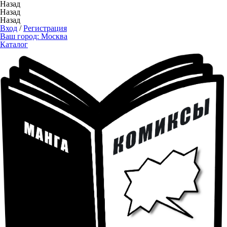
Назад
Назад
Назад
Вход
/
Регистрация
Ваш город:
Москва
Каталог