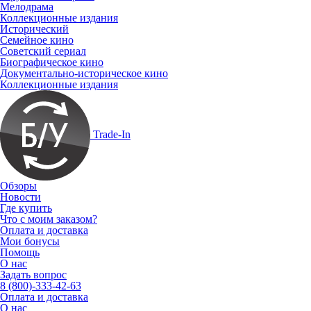
Мелодрама
Коллекционные издания
Исторический
Семейное кино
Советский сериал
Биографическое кино
Документально-историческое кино
Коллекционные издания
Trade-In
Обзоры
Новости
Где купить
Что с моим заказом?
Оплата и доставка
Мои бонусы
Помощь
О нас
Задать вопрос
8 (800)-333-42-63
Оплата и доставка
О нас