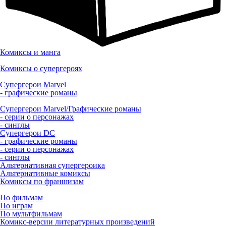
Комиксы и манга
Комиксы о супергероях
Супергерои Marvel
- графические романы
Супергерои Marvel/Графические романы
- серии о персонажах
- синглы
Супергерои DC
- графические романы
- серии о персонажах
- синглы
Альтернативная супергероика
Альтернативные комиксы
Комиксы по франшизам
По фильмам
По играм
По мультфильмам
Комикс-версии литературных произведений