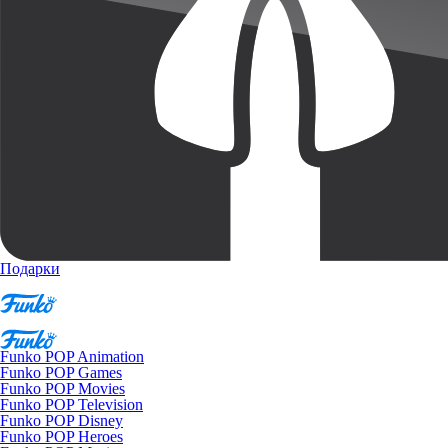
Подарки
Funko POP Animation
Funko POP Games
Funko POP Movies
Funko POP Television
Funko POP Disney
Funko POP Heroes