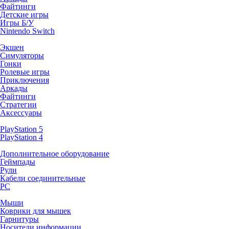
Файтинги
Детские игры
Игры Б/У
Nintendo Switch
Экшен
Симуляторы
Гонки
Ролевые игры
Приключения
Аркады
Файтинги
Стратегии
Аксессуары
PlayStation 5
PlayStation 4
Дополнительное оборудование
Геймпады
Рули
Кабели соединительные
PC
Мыши
Коврики для мышек
Гарнитуры
Носители информации