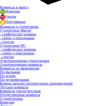
Комиксы и манга
Новинки
Акции
Популярные
Комиксы о супергероях
Супергерои Marvel
- графические романы
- серии о персонажах
- синглы
Супергерои DC
- графические романы
- серии о персонажах
- синглы
Альтернативная супергероика
Альтернативные комиксы
Комиксы по франшизам
По фильмам
По играм
По мультфильмам
Комикс-версии литературных произведений
Детские комиксы
Комиксы для подростков
Отечественные комиксы
Супергероика
Комедия