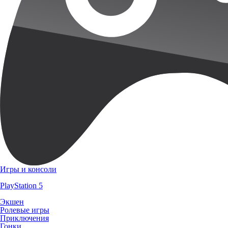
Игры и консоли
PlayStation 5
Экшен
Ролевые игры
Приключения
Гонки