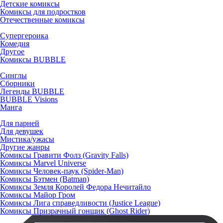
Детские комиксы
Комиксы для подростков
Отечественные комиксы
Супергероика
Комедия
Другое
Комиксы BUBBLE
Синглы
Сборники
Легенды BUBBLE
BUBBLE Visions
Манга
Для парней
Для девушек
Мистика/ужасы
Другие жанры
Комиксы Гравити Фолз (Gravity Falls)
Комиксы Marvel Universe
Комиксы Человек-паук (Spider-Man)
Комиксы Бэтмен (Batman)
Комиксы Земля Королей Федора Нечитайло
Комиксы Майор Гром
Комиксы Лига справедливости (Justice League)
Комиксы Призрачный гонщик (Ghost Rider)