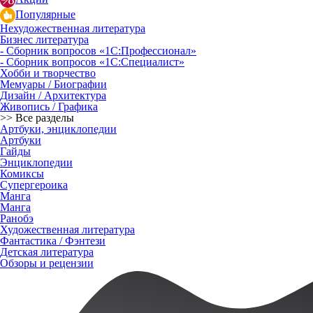
Популярные
Нехудожественная литература
Бизнес литература
- Сборник вопросов «1С:Профессионал»
- Сборник вопросов «1С:Специалист»
Хобби и творчество
Мемуары / Биографии
Дизайн / Архитектура
Живопись / Графика
>> Все разделы
Артбуки, энциклопедии
Артбуки
Гайды
Энциклопедии
Комиксы
Супергероика
Манга
Манга
Ранобэ
Художественная литература
Фантастика / Фэнтези
Детская литература
Обзоры и рецензии