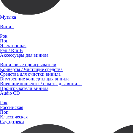
Музыка
Винил
Рок
Поп
Электронная
Рэп / R’n’B
Аксессуары для винила
Виниловые проигрыватели
Конверты / Чистящие средства
Средства для очистки винила
Внутренние конверты для винила
Внешние конверты / пакеты для винила
Проигрыватели винила
Audio CD
Рок
Российская
Поп
Классическая
Саундтреки