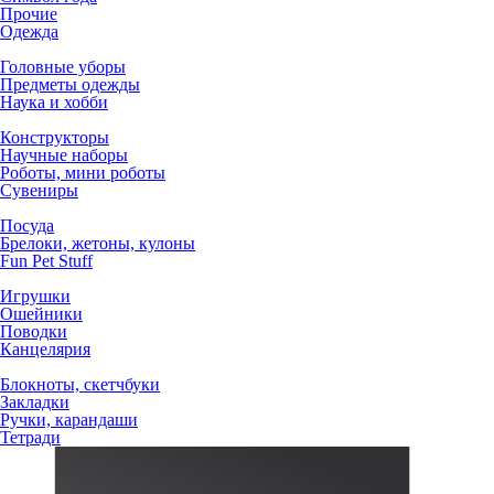
Прочие
Одежда
Головные уборы
Предметы одежды
Наука и хобби
Конструкторы
Научные наборы
Роботы, мини роботы
Сувениры
Посуда
Брелоки, жетоны, кулоны
Fun Pet Stuff
Игрушки
Ошейники
Поводки
Канцелярия
Блокноты, скетчбуки
Закладки
Ручки, карандаши
Тетради