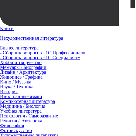
Книги
Нехудожественная литература
Бизнес литература
- Сборник вопросов «1С:Профессионал»
- Сборник вопросов «1С:Специалист»
Хобби и творчество
Мемуары / Биографии
Дизайн / Архитектура
Живопись / Графика
Кино / Музыка
Наука / Техника
История
Иностранные языки
Компьютерная литература
Медицина / Биология
Учебная литература
Психология / Саморазвитие
Религия / Эзотерика
Философия
Фотоискусство
Художественная литература