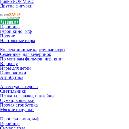
Funko POP Music
Другие фигурки
Герои игр
Герои кино, м/ф
Прочие
Настольные игры
Коллекционные карточные игры
Семейные, для вечеринок
По мотивам фильмов, игр, книг
В дорогу
Игры для детей
Головоломки
Атрибутика
Аксессуары героев
Светильники
Плакаты, значки, наклейки
Сумки, кошельки
Прочая атрибутика
Мягкие игрушки
Герои фильмов, м/ф
Герои игр
Символ года