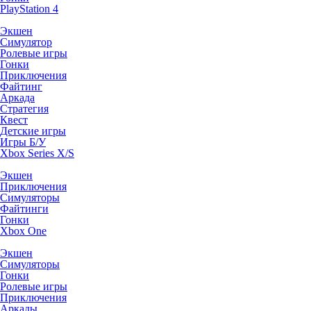
PlayStation 4
Экшен
Симулятор
Ролевые игры
Гонки
Приключения
Файтинг
Аркада
Стратегия
Квест
Детские игры
Игры Б/У
Xbox Series X/S
Экшен
Приключения
Симуляторы
Файтинги
Гонки
Xbox One
Экшен
Симуляторы
Гонки
Ролевые игры
Приключения
Аркады