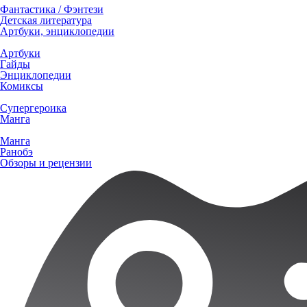
Фантастика / Фэнтези
Детская литература
Артбуки, энциклопедии
Артбуки
Гайды
Энциклопедии
Комиксы
Супергероика
Манга
Манга
Ранобэ
Обзоры и рецензии