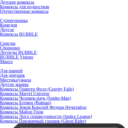
Детские комиксы
Комиксы для подростков
Отечественные комиксы
Супергероика
Комедия
Другое
Комиксы BUBBLE
Синглы
Сборники
Легенды BUBBLE
BUBBLE Visions
Манга
Для парней
Для девушек
Мистика/ужасы
Другие жанры
Комиксы Гравити Фолз (Gravity Falls)
Комиксы Marvel Universe
Комиксы Человек-паук (Spider-Man)
Комиксы Бэтмен (Batman)
Комиксы Земля Королей Федора Нечитайло
Комиксы Майор Гром
Комиксы Лига справедливости (Justice League)
Комиксы Призрачный гонщик (Ghost Rider)