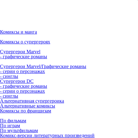
Комиксы и манга
Комиксы о супергероях
Супергерои Marvel
- графические романы
Супергерои Marvel/Графические романы
- серии о персонажах
- синглы
Супергерои DC
- графические романы
- серии о персонажах
- синглы
Альтернативная супергероика
Альтернативные комиксы
Комиксы по франшизам
По фильмам
По играм
По мультфильмам
Комикс-версии литературных произведений