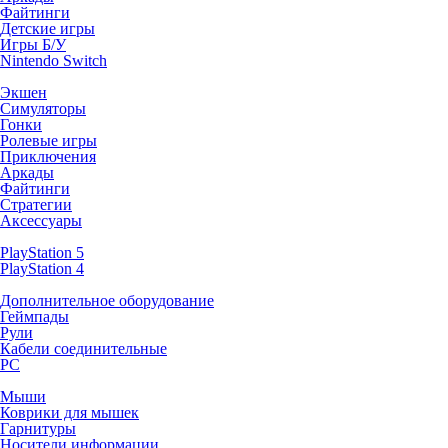
Файтинги
Детские игры
Игры Б/У
Nintendo Switch
Экшен
Симуляторы
Гонки
Ролевые игры
Приключения
Аркады
Файтинги
Стратегии
Аксессуары
PlayStation 5
PlayStation 4
Дополнительное оборудование
Геймпады
Рули
Кабели соединительные
PC
Мыши
Коврики для мышек
Гарнитуры
Носители информации