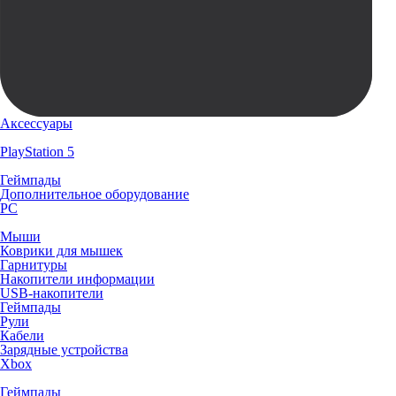
Аксессуары
PlayStation 5
Геймпады
Дополнительное оборудование
PC
Мыши
Коврики для мышек
Гарнитуры
Накопители информации
USB-накопители
Геймпады
Рули
Кабели
Зарядные устройства
Xbox
Геймпады