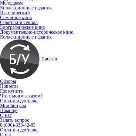
Мелодрама
Коллекционные издания
Исторический
Семейное кино
Советский сериал
Биографическое кино
Документально-историческое кино
Коллекционные издания
Trade-In
Обзоры
Новости
Где купить
Что с моим заказом?
Оплата и доставка
Мои бонусы
Помощь
О нас
Задать вопрос
8 (800)-333-42-63
Оплата и доставка
О нас