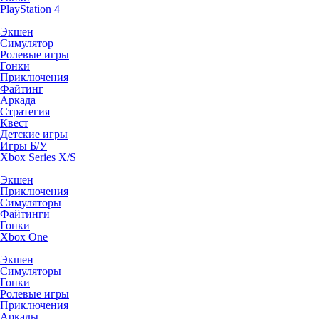
PlayStation 4
Экшен
Симулятор
Ролевые игры
Гонки
Приключения
Файтинг
Аркада
Стратегия
Квест
Детские игры
Игры Б/У
Xbox Series X/S
Экшен
Приключения
Симуляторы
Файтинги
Гонки
Xbox One
Экшен
Симуляторы
Гонки
Ролевые игры
Приключения
Аркады