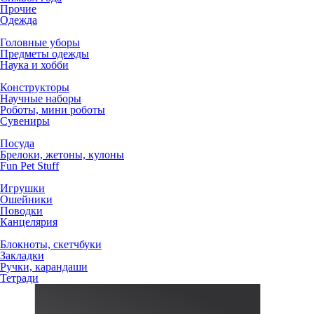
Прочие
Одежда
Головные уборы
Предметы одежды
Наука и хобби
Конструкторы
Научные наборы
Роботы, мини роботы
Сувениры
Посуда
Брелоки, жетоны, кулоны
Fun Pet Stuff
Игрушки
Ошейники
Поводки
Канцелярия
Блокноты, скетчбуки
Закладки
Ручки, карандаши
Тетради