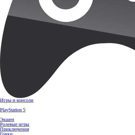
Игры и консоли
PlayStation 5
Экшен
Ролевые игры
Приключения
Гонки