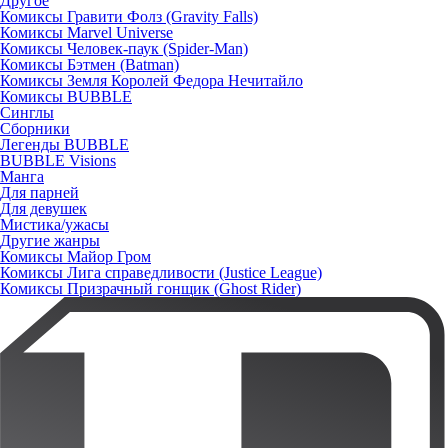
Другое
Комиксы Гравити Фолз (Gravity Falls)
Комиксы Marvel Universe
Комиксы Человек-паук (Spider-Man)
Комиксы Бэтмен (Batman)
Комиксы Земля Королей Федора Нечитайло
Комиксы BUBBLE
Синглы
Сборники
Легенды BUBBLE
BUBBLE Visions
Манга
Для парней
Для девушек
Мистика/ужасы
Другие жанры
Комиксы Майор Гром
Комиксы Лига справедливости (Justice League)
Комиксы Призрачный гонщик (Ghost Rider)