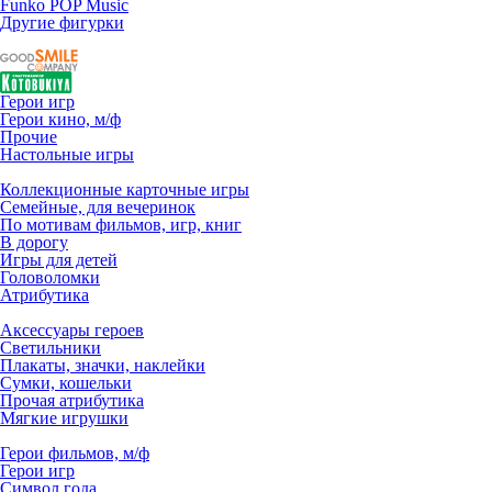
Funko POP Music
Другие фигурки
Герои игр
Герои кино, м/ф
Прочие
Настольные игры
Коллекционные карточные игры
Семейные, для вечеринок
По мотивам фильмов, игр, книг
В дорогу
Игры для детей
Головоломки
Атрибутика
Аксессуары героев
Светильники
Плакаты, значки, наклейки
Сумки, кошельки
Прочая атрибутика
Мягкие игрушки
Герои фильмов, м/ф
Герои игр
Символ года