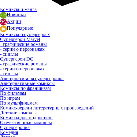
Комиксы и манга
Новинки
Акции
Популярные
Комиксы о супергероях
Супергерои Marvel
- графические романы
- серии о персонажах
- синглы
Супергерои DC
- графические романы
- серии о персонажах
- синглы
Альтернативная супергероика
Альтернативные комиксы
Комиксы по франшизам
По фильмам
По играм
По мультфильмам
Комикс-версии литературных произведений
Детские комиксы
Комиксы для подростков
Отечественные комиксы
Супергероика
Комедия