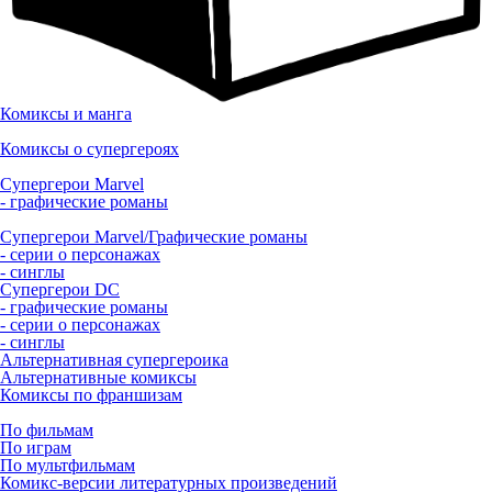
Комиксы и манга
Комиксы о супергероях
Супергерои Marvel
- графические романы
Супергерои Marvel/Графические романы
- серии о персонажах
- синглы
Супергерои DC
- графические романы
- серии о персонажах
- синглы
Альтернативная супергероика
Альтернативные комиксы
Комиксы по франшизам
По фильмам
По играм
По мультфильмам
Комикс-версии литературных произведений