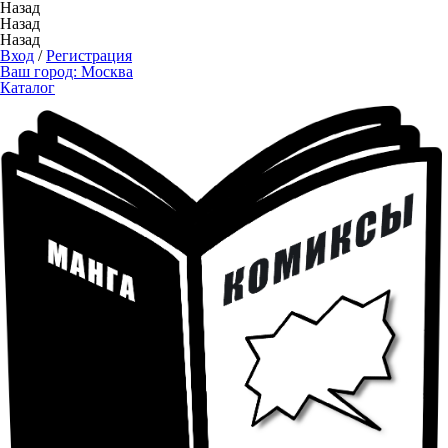
Назад
Назад
Назад
Вход
/
Регистрация
Ваш город:
Москва
Каталог