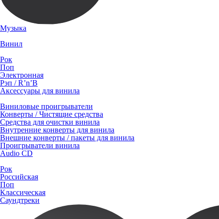
Музыка
Винил
Рок
Поп
Электронная
Рэп / R’n’B
Аксессуары для винила
Виниловые проигрыватели
Конверты / Чистящие средства
Средства для очистки винила
Внутренние конверты для винила
Внешние конверты / пакеты для винила
Проигрыватели винила
Audio CD
Рок
Российская
Поп
Классическая
Саундтреки