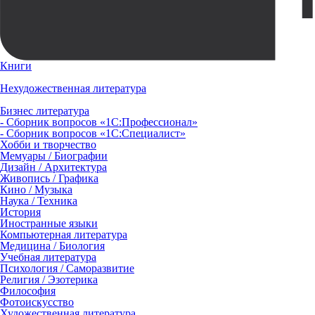
Книги
Нехудожественная литература
Бизнес литература
- Сборник вопросов «1С:Профессионал»
- Сборник вопросов «1С:Специалист»
Хобби и творчество
Мемуары / Биографии
Дизайн / Архитектура
Живопись / Графика
Кино / Музыка
Наука / Техника
История
Иностранные языки
Компьютерная литература
Медицина / Биология
Учебная литература
Психология / Саморазвитие
Религия / Эзотерика
Философия
Фотоискусство
Художественная литература