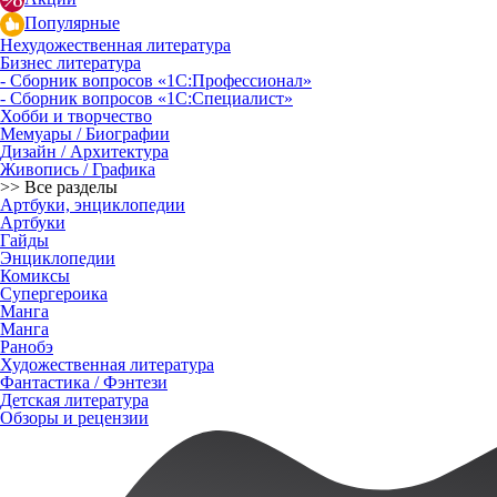
Популярные
Нехудожественная литература
Бизнес литература
- Сборник вопросов «1С:Профессионал»
- Сборник вопросов «1С:Специалист»
Хобби и творчество
Мемуары / Биографии
Дизайн / Архитектура
Живопись / Графика
>> Все разделы
Артбуки, энциклопедии
Артбуки
Гайды
Энциклопедии
Комиксы
Супергероика
Манга
Манга
Ранобэ
Художественная литература
Фантастика / Фэнтези
Детская литература
Обзоры и рецензии