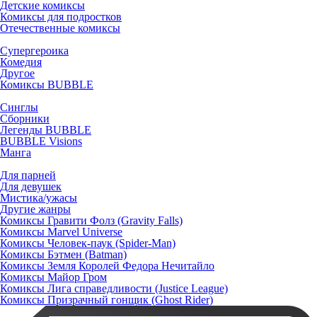
Детские комиксы
Комиксы для подростков
Отечественные комиксы
Супергероика
Комедия
Другое
Комиксы BUBBLE
Синглы
Сборники
Легенды BUBBLE
BUBBLE Visions
Манга
Для парней
Для девушек
Мистика/ужасы
Другие жанры
Комиксы Гравити Фолз (Gravity Falls)
Комиксы Marvel Universe
Комиксы Человек-паук (Spider-Man)
Комиксы Бэтмен (Batman)
Комиксы Земля Королей Федора Нечитайло
Комиксы Майор Гром
Комиксы Лига справедливости (Justice League)
Комиксы Призрачный гонщик (Ghost Rider)