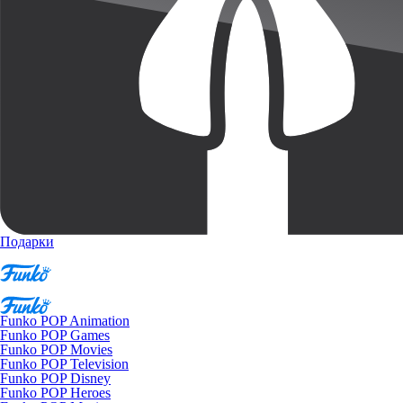
Подарки
Funko POP Animation
Funko POP Games
Funko POP Movies
Funko POP Television
Funko POP Disney
Funko POP Heroes