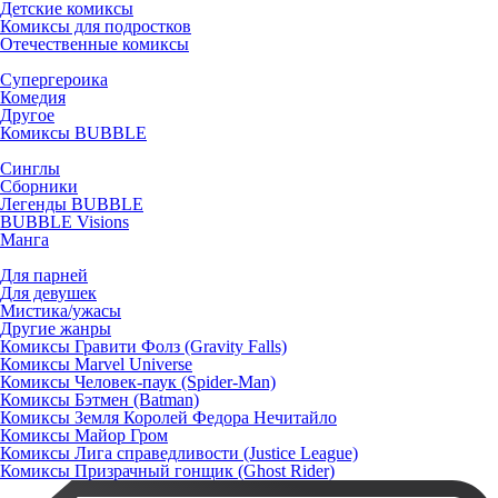
Детские комиксы
Комиксы для подростков
Отечественные комиксы
Супергероика
Комедия
Другое
Комиксы BUBBLE
Синглы
Сборники
Легенды BUBBLE
BUBBLE Visions
Манга
Для парней
Для девушек
Мистика/ужасы
Другие жанры
Комиксы Гравити Фолз (Gravity Falls)
Комиксы Marvel Universe
Комиксы Человек-паук (Spider-Man)
Комиксы Бэтмен (Batman)
Комиксы Земля Королей Федора Нечитайло
Комиксы Майор Гром
Комиксы Лига справедливости (Justice League)
Комиксы Призрачный гонщик (Ghost Rider)