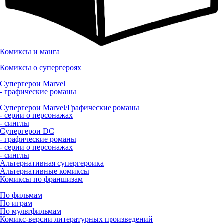
Комиксы и манга
Комиксы о супергероях
Супергерои Marvel
- графические романы
Супергерои Marvel/Графические романы
- серии о персонажах
- синглы
Супергерои DC
- графические романы
- серии о персонажах
- синглы
Альтернативная супергероика
Альтернативные комиксы
Комиксы по франшизам
По фильмам
По играм
По мультфильмам
Комикс-версии литературных произведений