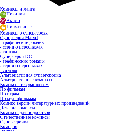
Комиксы и манга
Новинки
Акции
Популярные
Комиксы о супергероях
Супергерои Marvel
- графические романы
- серии о персонажах
- синглы
Супергерои DC
- графические романы
- серии о персонажах
- синглы
Альтернативная супергероика
Альтернативные комиксы
Комиксы по франшизам
По фильмам
По играм
По мультфильмам
Комикс-версии литературных произведений
Детские комиксы
Комиксы для подростков
Отечественные комиксы
Супергероика
Комедия