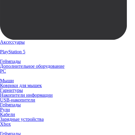
Аксессуары
PlayStation 5
Геймпады
Дополнительное оборудование
PC
Мыши
Коврики для мышек
Гарнитуры
Накопители информации
USB-накопители
Геймпады
Рули
Кабели
Зарядные устройства
Xbox
Геймпады