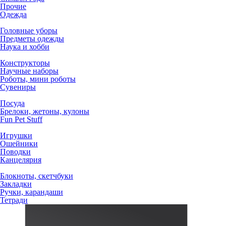
Прочие
Одежда
Головные уборы
Предметы одежды
Наука и хобби
Конструкторы
Научные наборы
Роботы, мини роботы
Сувениры
Посуда
Брелоки, жетоны, кулоны
Fun Pet Stuff
Игрушки
Ошейники
Поводки
Канцелярия
Блокноты, скетчбуки
Закладки
Ручки, карандаши
Тетради