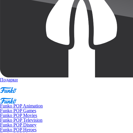
Подарки
Funko POP Animation
Funko POP Games
Funko POP Movies
Funko POP Television
Funko POP Disney
Funko POP Heroes