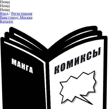
Назад
Назад
Назад
Вход
/
Регистрация
Ваш город:
Москва
Каталог