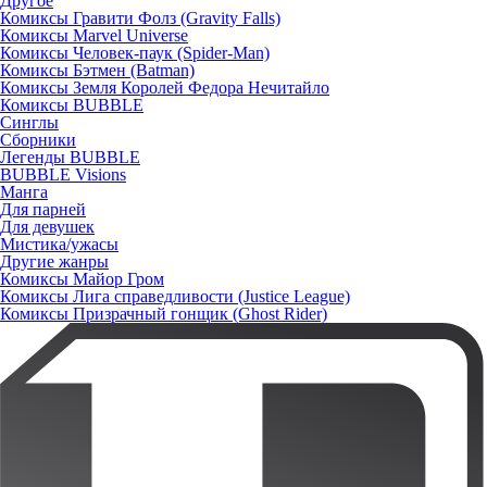
Другое
Комиксы Гравити Фолз (Gravity Falls)
Комиксы Marvel Universe
Комиксы Человек-паук (Spider-Man)
Комиксы Бэтмен (Batman)
Комиксы Земля Королей Федора Нечитайло
Комиксы BUBBLE
Синглы
Сборники
Легенды BUBBLE
BUBBLE Visions
Манга
Для парней
Для девушек
Мистика/ужасы
Другие жанры
Комиксы Майор Гром
Комиксы Лига справедливости (Justice League)
Комиксы Призрачный гонщик (Ghost Rider)