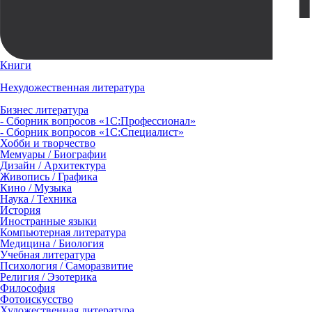
Книги
Нехудожественная литература
Бизнес литература
- Сборник вопросов «1С:Профессионал»
- Сборник вопросов «1С:Специалист»
Хобби и творчество
Мемуары / Биографии
Дизайн / Архитектура
Живопись / Графика
Кино / Музыка
Наука / Техника
История
Иностранные языки
Компьютерная литература
Медицина / Биология
Учебная литература
Психология / Саморазвитие
Религия / Эзотерика
Философия
Фотоискусство
Художественная литература