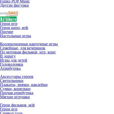
Funko POP Music
Другие фигурки
Герои игр
Герои кино, м/ф
Прочие
Настольные игры
Коллекционные карточные игры
Семейные, для вечеринок
По мотивам фильмов, игр, книг
В дорогу
Игры для детей
Головоломки
Атрибутика
Аксессуары героев
Светильники
Плакаты, значки, наклейки
Сумки, кошельки
Прочая атрибутика
Мягкие игрушки
Герои фильмов, м/ф
Герои игр
Символ года