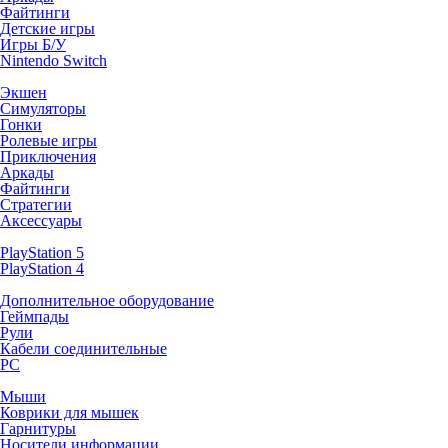
Файтинги
Детские игры
Игры Б/У
Nintendo Switch
Экшен
Симуляторы
Гонки
Ролевые игры
Приключения
Аркады
Файтинги
Стратегии
Аксессуары
PlayStation 5
PlayStation 4
Дополнительное оборудование
Геймпады
Рули
Кабели соединительные
PC
Мыши
Коврики для мышек
Гарнитуры
Носители информации