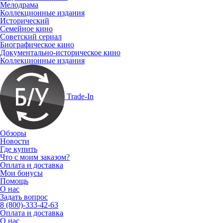
Мелодрама
Коллекционные издания
Исторический
Семейное кино
Советский сериал
Биографическое кино
Документально-историческое кино
Коллекционные издания
Trade-In
Обзоры
Новости
Где купить
Что с моим заказом?
Оплата и доставка
Мои бонусы
Помощь
О нас
Задать вопрос
8 (800)-333-42-63
Оплата и доставка
О нас