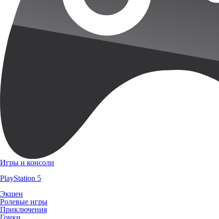
Игры и консоли
PlayStation 5
Экшен
Ролевые игры
Приключения
Гонки