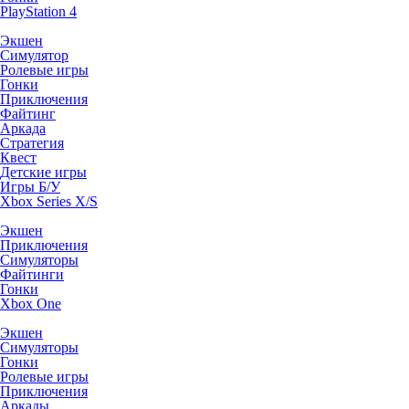
PlayStation 4
Экшен
Симулятор
Ролевые игры
Гонки
Приключения
Файтинг
Аркада
Стратегия
Квест
Детские игры
Игры Б/У
Xbox Series X/S
Экшен
Приключения
Симуляторы
Файтинги
Гонки
Xbox One
Экшен
Симуляторы
Гонки
Ролевые игры
Приключения
Аркады