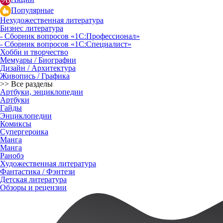
Популярные
Нехудожественная литература
Бизнес литература
- Сборник вопросов «1С:Профессионал»
- Сборник вопросов «1С:Специалист»
Хобби и творчество
Мемуары / Биографии
Дизайн / Архитектура
Живопись / Графика
>> Все разделы
Артбуки, энциклопедии
Артбуки
Гайды
Энциклопедии
Комиксы
Супергероика
Манга
Манга
Ранобэ
Художественная литература
Фантастика / Фэнтези
Детская литература
Обзоры и рецензии