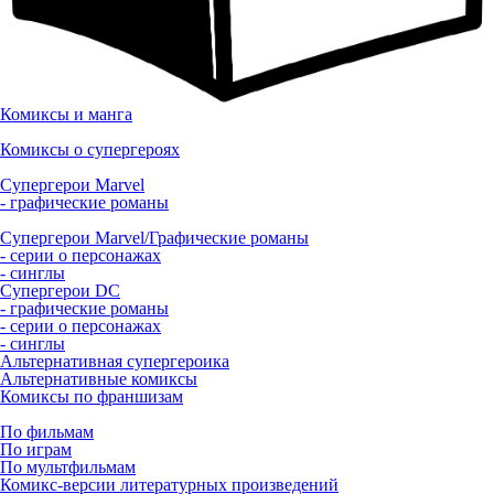
Комиксы и манга
Комиксы о супергероях
Супергерои Marvel
- графические романы
Супергерои Marvel/Графические романы
- серии о персонажах
- синглы
Супергерои DC
- графические романы
- серии о персонажах
- синглы
Альтернативная супергероика
Альтернативные комиксы
Комиксы по франшизам
По фильмам
По играм
По мультфильмам
Комикс-версии литературных произведений