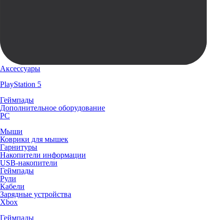
Аксессуары
PlayStation 5
Геймпады
Дополнительное оборудование
PC
Мыши
Коврики для мышек
Гарнитуры
Накопители информации
USB-накопители
Геймпады
Рули
Кабели
Зарядные устройства
Xbox
Геймпады