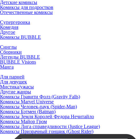
Детские комиксы
Комиксы для подростков
Отечественные комиксы
Супергероика
Комедия
Другое
Комиксы BUBBLE
Синглы
Сборники
Легенды BUBBLE
BUBBLE Visions
Манга
Для парней
Для девушек
Мистика/ужасы
Другие жанры
Комиксы Гравити Фолз (Gravity Falls)
Комиксы Marvel Universe
Комиксы Человек-паук (Spider-Man)
Комиксы Бэтмен (Batman)
Комиксы Земля Королей Федора Нечитайло
Комиксы Майор Гром
Комиксы Лига справедливости (Justice League)
Комиксы Призрачный гонщик (Ghost Rider)