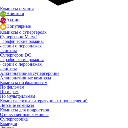
Комиксы и манга
Новинки
Акции
Популярные
Комиксы о супергероях
Супергерои Marvel
- графические романы
- серии о персонажах
- синглы
Супергерои DC
- графические романы
- серии о персонажах
- синглы
Альтернативная супергероика
Альтернативные комиксы
Комиксы по франшизам
По фильмам
По играм
По мультфильмам
Комикс-версии литературных произведений
Детские комиксы
Комиксы для подростков
Отечественные комиксы
Супергероика
Комедия