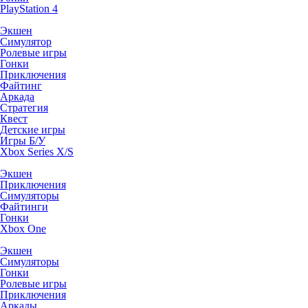
PlayStation 4
Экшен
Симулятор
Ролевые игры
Гонки
Приключения
Файтинг
Аркада
Стратегия
Квест
Детские игры
Игры Б/У
Xbox Series X/S
Экшен
Приключения
Симуляторы
Файтинги
Гонки
Xbox One
Экшен
Симуляторы
Гонки
Ролевые игры
Приключения
Аркады