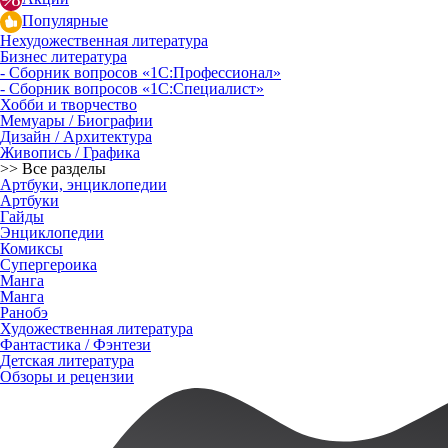
Популярные
Нехудожественная литература
Бизнес литература
- Сборник вопросов «1С:Профессионал»
- Сборник вопросов «1С:Специалист»
Хобби и творчество
Мемуары / Биографии
Дизайн / Архитектура
Живопись / Графика
>> Все разделы
Артбуки, энциклопедии
Артбуки
Гайды
Энциклопедии
Комиксы
Супергероика
Манга
Манга
Ранобэ
Художественная литература
Фантастика / Фэнтези
Детская литература
Обзоры и рецензии