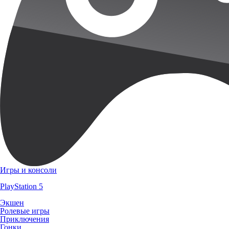
Игры и консоли
PlayStation 5
Экшен
Ролевые игры
Приключения
Гонки