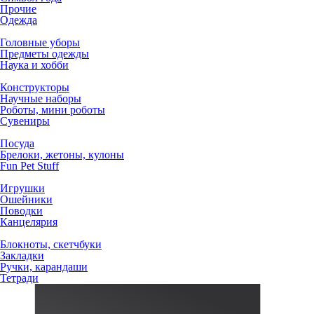
Прочие
Одежда
Головные уборы
Предметы одежды
Наука и хобби
Конструкторы
Научные наборы
Роботы, мини роботы
Сувениры
Посуда
Брелоки, жетоны, кулоны
Fun Pet Stuff
Игрушки
Ошейники
Поводки
Канцелярия
Блокноты, скетчбуки
Закладки
Ручки, карандаши
Тетради