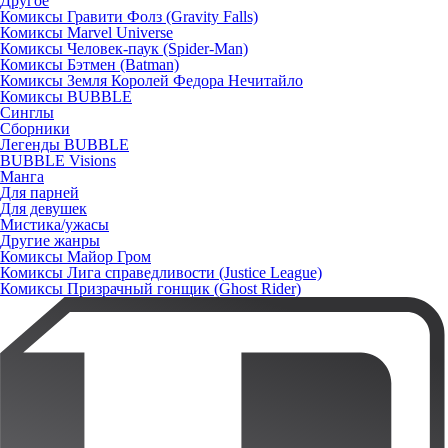
Другое
Комиксы Гравити Фолз (Gravity Falls)
Комиксы Marvel Universe
Комиксы Человек-паук (Spider-Man)
Комиксы Бэтмен (Batman)
Комиксы Земля Королей Федора Нечитайло
Комиксы BUBBLE
Синглы
Сборники
Легенды BUBBLE
BUBBLE Visions
Манга
Для парней
Для девушек
Мистика/ужасы
Другие жанры
Комиксы Майор Гром
Комиксы Лига справедливости (Justice League)
Комиксы Призрачный гонщик (Ghost Rider)