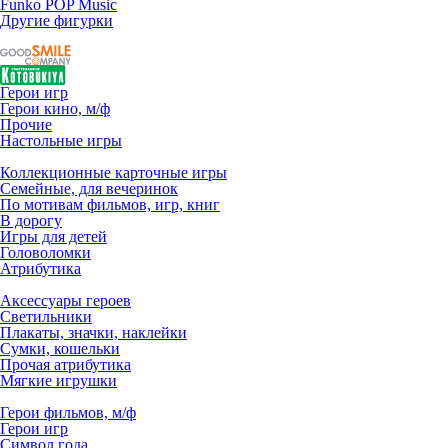
Funko POP Music
Другие фигурки
Герои игр
Герои кино, м/ф
Прочие
Настольные игры
Коллекционные карточные игры
Семейные, для вечеринок
По мотивам фильмов, игр, книг
В дорогу
Игры для детей
Головоломки
Атрибутика
Аксессуары героев
Светильники
Плакаты, значки, наклейки
Сумки, кошельки
Прочая атрибутика
Мягкие игрушки
Герои фильмов, м/ф
Герои игр
Символ года