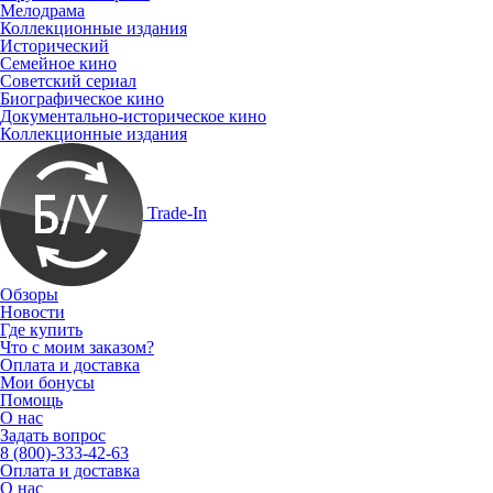
Мелодрама
Коллекционные издания
Исторический
Семейное кино
Советский сериал
Биографическое кино
Документально-историческое кино
Коллекционные издания
Trade-In
Обзоры
Новости
Где купить
Что с моим заказом?
Оплата и доставка
Мои бонусы
Помощь
О нас
Задать вопрос
8 (800)-333-42-63
Оплата и доставка
О нас