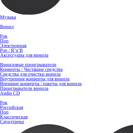
Музыка
Винил
Рок
Поп
Электронная
Рэп / R’n’B
Аксессуары для винила
Виниловые проигрыватели
Конверты / Чистящие средства
Средства для очистки винила
Внутренние конверты для винила
Внешние конверты / пакеты для винила
Проигрыватели винила
Audio CD
Рок
Российская
Поп
Классическая
Саундтреки