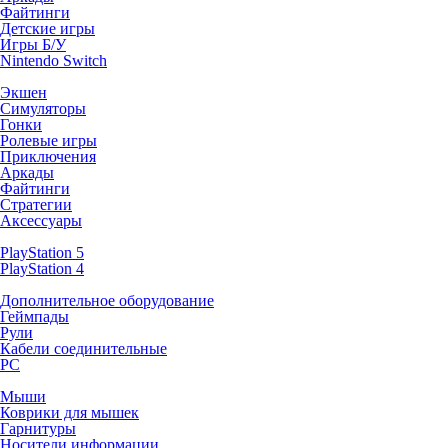
Файтинги
Детские игры
Игры Б/У
Nintendo Switch
Экшен
Симуляторы
Гонки
Ролевые игры
Приключения
Аркады
Файтинги
Стратегии
Аксессуары
PlayStation 5
PlayStation 4
Дополнительное оборудование
Геймпады
Рули
Кабели соединительные
PC
Мыши
Коврики для мышек
Гарнитуры
Носители информации