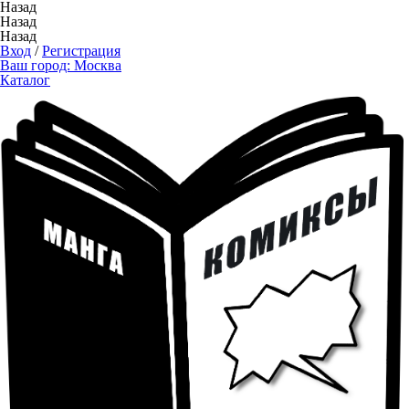
Назад
Назад
Назад
Вход
/
Регистрация
Ваш город:
Москва
Каталог