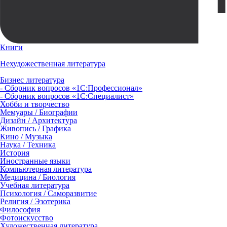
Книги
Нехудожественная литература
Бизнес литература
- Сборник вопросов «1С:Профессионал»
- Сборник вопросов «1С:Специалист»
Хобби и творчество
Мемуары / Биографии
Дизайн / Архитектура
Живопись / Графика
Кино / Музыка
Наука / Техника
История
Иностранные языки
Компьютерная литература
Медицина / Биология
Учебная литература
Психология / Саморазвитие
Религия / Эзотерика
Философия
Фотоискусство
Художественная литература