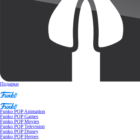
Подарки
Funko POP Animation
Funko POP Games
Funko POP Movies
Funko POP Television
Funko POP Disney
Funko POP Heroes