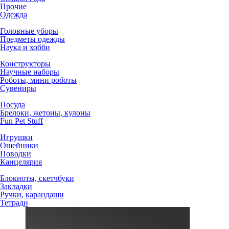
Прочие
Одежда
Головные уборы
Предметы одежды
Наука и хобби
Конструкторы
Научные наборы
Роботы, мини роботы
Сувениры
Посуда
Брелоки, жетоны, кулоны
Fun Pet Stuff
Игрушки
Ошейники
Поводки
Канцелярия
Блокноты, скетчбуки
Закладки
Ручки, карандаши
Тетради