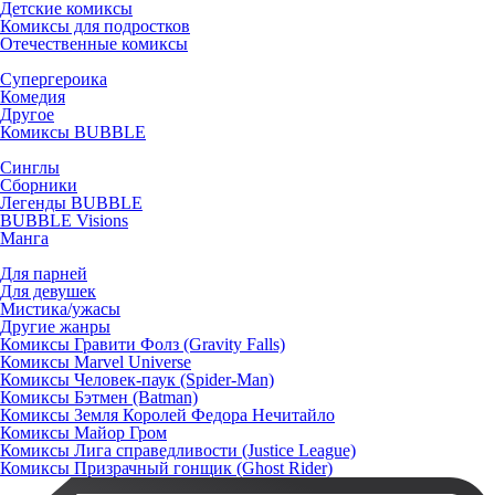
Детские комиксы
Комиксы для подростков
Отечественные комиксы
Супергероика
Комедия
Другое
Комиксы BUBBLE
Синглы
Сборники
Легенды BUBBLE
BUBBLE Visions
Манга
Для парней
Для девушек
Мистика/ужасы
Другие жанры
Комиксы Гравити Фолз (Gravity Falls)
Комиксы Marvel Universe
Комиксы Человек-паук (Spider-Man)
Комиксы Бэтмен (Batman)
Комиксы Земля Королей Федора Нечитайло
Комиксы Майор Гром
Комиксы Лига справедливости (Justice League)
Комиксы Призрачный гонщик (Ghost Rider)