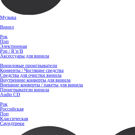
Музыка
Винил
Рок
Поп
Электронная
Рэп / R’n’B
Аксессуары для винила
Виниловые проигрыватели
Конверты / Чистящие средства
Средства для очистки винила
Внутренние конверты для винила
Внешние конверты / пакеты для винила
Проигрыватели винила
Audio CD
Рок
Российская
Поп
Классическая
Саундтреки