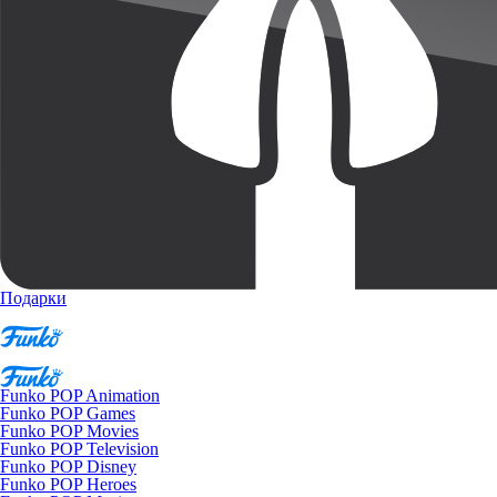
Подарки
Funko POP Animation
Funko POP Games
Funko POP Movies
Funko POP Television
Funko POP Disney
Funko POP Heroes