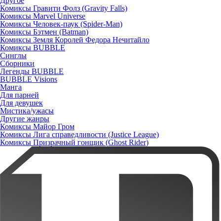
Другое
Комиксы Гравити Фолз (Gravity Falls)
Комиксы Marvel Universe
Комиксы Человек-паук (Spider-Man)
Комиксы Бэтмен (Batman)
Комиксы Земля Королей Федора Нечитайло
Комиксы BUBBLE
Синглы
Сборники
Легенды BUBBLE
BUBBLE Visions
Манга
Для парней
Для девушек
Мистика/ужасы
Другие жанры
Комиксы Майор Гром
Комиксы Лига справедливости (Justice League)
Комиксы Призрачный гонщик (Ghost Rider)