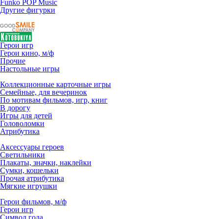
Funko POP Music
Другие фигурки
Герои игр
Герои кино, м/ф
Прочие
Настольные игры
Коллекционные карточные игры
Семейные, для вечеринок
По мотивам фильмов, игр, книг
В дорогу
Игры для детей
Головоломки
Атрибутика
Аксессуары героев
Светильники
Плакаты, значки, наклейки
Сумки, кошельки
Прочая атрибутика
Мягкие игрушки
Герои фильмов, м/ф
Герои игр
Символ года