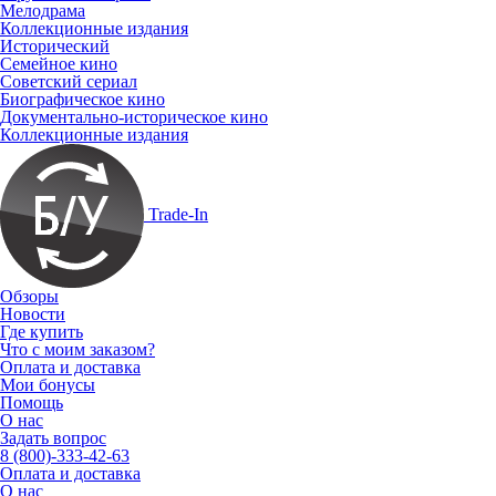
Мелодрама
Коллекционные издания
Исторический
Семейное кино
Советский сериал
Биографическое кино
Документально-историческое кино
Коллекционные издания
Trade-In
Обзоры
Новости
Где купить
Что с моим заказом?
Оплата и доставка
Мои бонусы
Помощь
О нас
Задать вопрос
8 (800)-333-42-63
Оплата и доставка
О нас