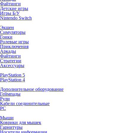
Файтинги
Детские игры
Игры Б/У
Nintendo Switch
Экшен
Симуляторы
Гонки
Ролевые игры
Приключения
Аркады
Файтинги
Стратегии
Аксессуары
PlayStation 5
PlayStation 4
Дополнительное оборудование
Геймпады
Рули
Кабели соединительные
PC
Мыши
Коврики для мышек
Гарнитуры
Носители информации