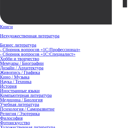
Книги
Нехудожественная литература
Бизнес литература
- Сборник вопросов «1С:Профессионал»
- Сборник вопросов «1С:Специалист»
Хобби и творчество
Мемуары / Биографии
Дизайн / Архитектура
Живопись / Графика
Кино / Музыка
Наука / Техника
История
Иностранные языки
Компьютерная литература
Медицина / Биология
Учебная литература
Психология / Саморазвитие
Религия / Эзотерика
Философия
Фотоискусство
Художественная литература