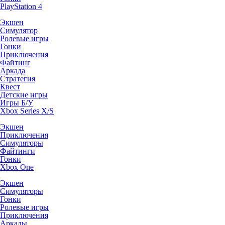
PlayStation 4
Экшен
Симулятор
Ролевые игры
Гонки
Приключения
Файтинг
Аркада
Стратегия
Квест
Детские игры
Игры Б/У
Xbox Series X/S
Экшен
Приключения
Симуляторы
Файтинги
Гонки
Xbox One
Экшен
Симуляторы
Гонки
Ролевые игры
Приключения
Аркады