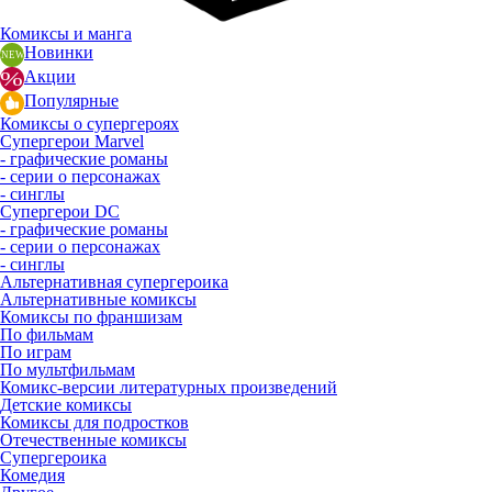
Комиксы и манга
Новинки
Акции
Популярные
Комиксы о супергероях
Супергерои Marvel
- графические романы
- серии о персонажах
- синглы
Супергерои DC
- графические романы
- серии о персонажах
- синглы
Альтернативная супергероика
Альтернативные комиксы
Комиксы по франшизам
По фильмам
По играм
По мультфильмам
Комикс-версии литературных произведений
Детские комиксы
Комиксы для подростков
Отечественные комиксы
Супергероика
Комедия