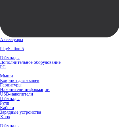
Аксессуары
PlayStation 5
Геймпады
Дополнительное оборудование
PC
Мыши
Коврики для мышек
Гарнитуры
Накопители информации
USB-накопители
Геймпады
Рули
Кабели
Зарядные устройства
Xbox
Геймпады