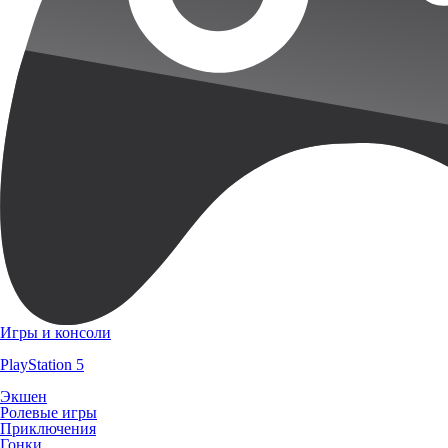
Игры и консоли
PlayStation 5
Экшен
Ролевые игры
Приключения
Гонки