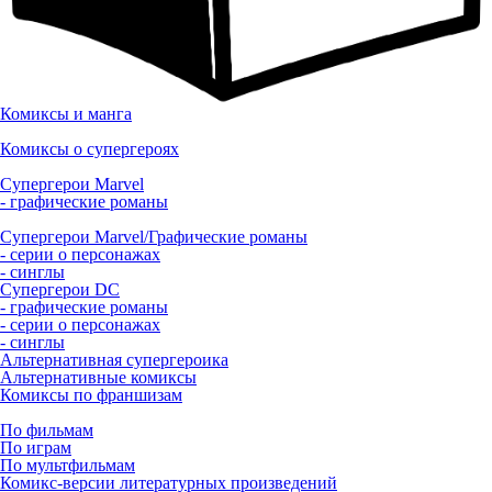
Комиксы и манга
Комиксы о супергероях
Супергерои Marvel
- графические романы
Супергерои Marvel/Графические романы
- серии о персонажах
- синглы
Супергерои DC
- графические романы
- серии о персонажах
- синглы
Альтернативная супергероика
Альтернативные комиксы
Комиксы по франшизам
По фильмам
По играм
По мультфильмам
Комикс-версии литературных произведений