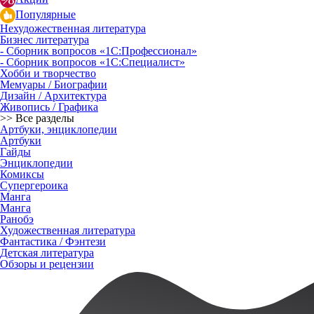
Популярные
Нехудожественная литература
Бизнес литература
- Сборник вопросов «1С:Профессионал»
- Сборник вопросов «1С:Специалист»
Хобби и творчество
Мемуары / Биографии
Дизайн / Архитектура
Живопись / Графика
>> Все разделы
Артбуки, энциклопедии
Артбуки
Гайды
Энциклопедии
Комиксы
Супергероика
Манга
Манга
Ранобэ
Художественная литература
Фантастика / Фэнтези
Детская литература
Обзоры и рецензии