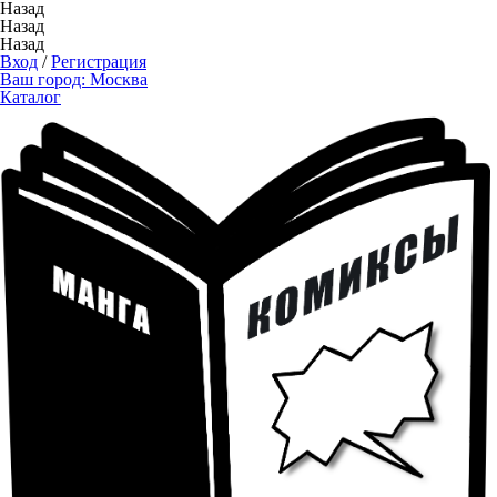
Назад
Назад
Назад
Вход
/
Регистрация
Ваш город:
Москва
Каталог