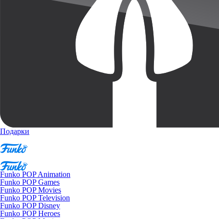
Подарки
Funko POP Animation
Funko POP Games
Funko POP Movies
Funko POP Television
Funko POP Disney
Funko POP Heroes