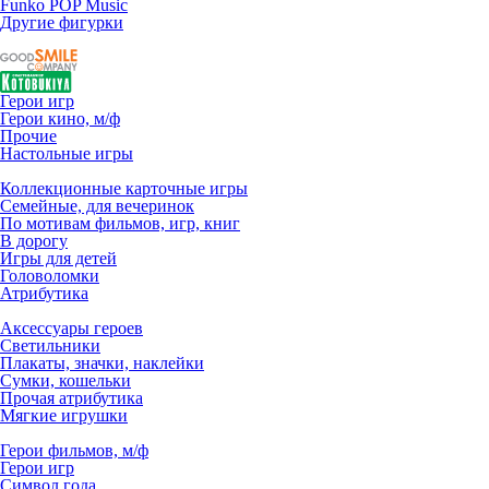
Funko POP Music
Другие фигурки
Герои игр
Герои кино, м/ф
Прочие
Настольные игры
Коллекционные карточные игры
Семейные, для вечеринок
По мотивам фильмов, игр, книг
В дорогу
Игры для детей
Головоломки
Атрибутика
Аксессуары героев
Светильники
Плакаты, значки, наклейки
Сумки, кошельки
Прочая атрибутика
Мягкие игрушки
Герои фильмов, м/ф
Герои игр
Символ года