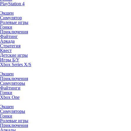
PlayStation 4
Экшен
Симулятор
Ролевые игры
Гонки
Приключения
Файтинг
Аркада
Стратегия
Квест
Детские игры
Игры Б/У
Xbox Series X/S
Экшен
Приключения
Симуляторы
Файтинги
Гонки
Xbox One
Экшен
Симуляторы
Гонки
Ролевые игры
Приключения
Аркады