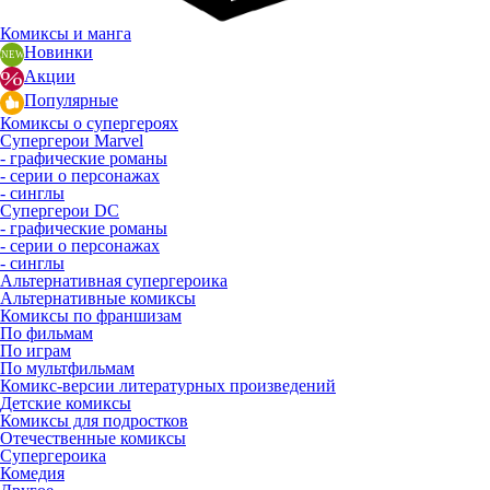
Комиксы и манга
Новинки
Акции
Популярные
Комиксы о супергероях
Супергерои Marvel
- графические романы
- серии о персонажах
- синглы
Супергерои DC
- графические романы
- серии о персонажах
- синглы
Альтернативная супергероика
Альтернативные комиксы
Комиксы по франшизам
По фильмам
По играм
По мультфильмам
Комикс-версии литературных произведений
Детские комиксы
Комиксы для подростков
Отечественные комиксы
Супергероика
Комедия