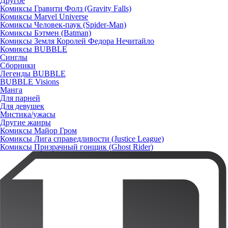
Другое
Комиксы Гравити Фолз (Gravity Falls)
Комиксы Marvel Universe
Комиксы Человек-паук (Spider-Man)
Комиксы Бэтмен (Batman)
Комиксы Земля Королей Федора Нечитайло
Комиксы BUBBLE
Синглы
Сборники
Легенды BUBBLE
BUBBLE Visions
Манга
Для парней
Для девушек
Мистика/ужасы
Другие жанры
Комиксы Майор Гром
Комиксы Лига справедливости (Justice League)
Комиксы Призрачный гонщик (Ghost Rider)