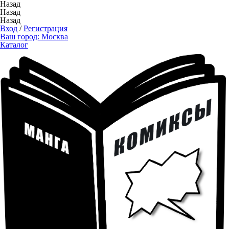
Назад
Назад
Назад
Вход
/
Регистрация
Ваш город:
Москва
Каталог