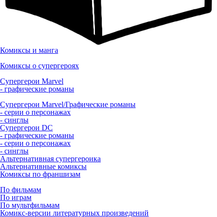
Комиксы и манга
Комиксы о супергероях
Супергерои Marvel
- графические романы
Супергерои Marvel/Графические романы
- серии о персонажах
- синглы
Супергерои DC
- графические романы
- серии о персонажах
- синглы
Альтернативная супергероика
Альтернативные комиксы
Комиксы по франшизам
По фильмам
По играм
По мультфильмам
Комикс-версии литературных произведений