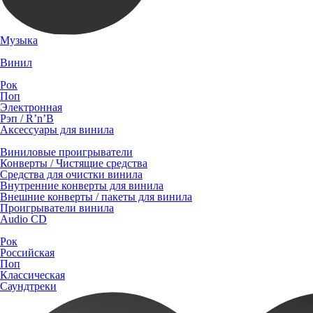
Музыка
Винил
Рок
Поп
Электронная
Рэп / R’n’B
Аксессуары для винила
Виниловые проигрыватели
Конверты / Чистящие средства
Средства для очистки винила
Внутренние конверты для винила
Внешние конверты / пакеты для винила
Проигрыватели винила
Audio CD
Рок
Российская
Поп
Классическая
Саундтреки