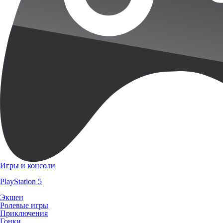
Игры и консоли
PlayStation 5
Экшен
Ролевые игры
Приключения
Гонки