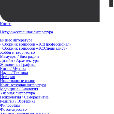
Книги
Нехудожественная литература
Бизнес литература
- Сборник вопросов «1С:Профессионал»
- Сборник вопросов «1С:Специалист»
Хобби и творчество
Мемуары / Биографии
Дизайн / Архитектура
Живопись / Графика
Кино / Музыка
Наука / Техника
История
Иностранные языки
Компьютерная литература
Медицина / Биология
Учебная литература
Психология / Саморазвитие
Религия / Эзотерика
Философия
Фотоискусство
Художественная литература