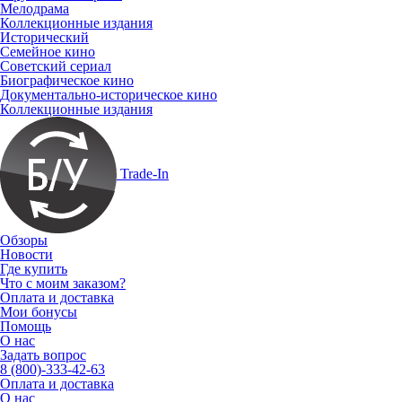
Мелодрама
Коллекционные издания
Исторический
Семейное кино
Советский сериал
Биографическое кино
Документально-историческое кино
Коллекционные издания
Trade-In
Обзоры
Новости
Где купить
Что с моим заказом?
Оплата и доставка
Мои бонусы
Помощь
О нас
Задать вопрос
8 (800)-333-42-63
Оплата и доставка
О нас