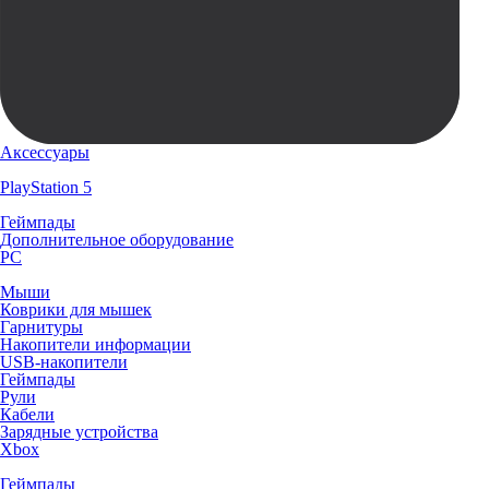
Аксессуары
PlayStation 5
Геймпады
Дополнительное оборудование
PC
Мыши
Коврики для мышек
Гарнитуры
Накопители информации
USB-накопители
Геймпады
Рули
Кабели
Зарядные устройства
Xbox
Геймпады