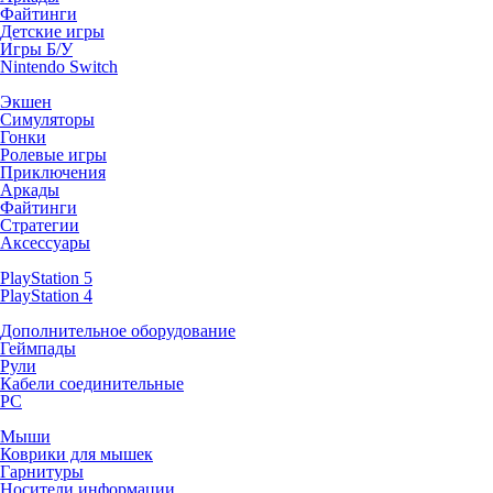
Файтинги
Детские игры
Игры Б/У
Nintendo Switch
Экшен
Симуляторы
Гонки
Ролевые игры
Приключения
Аркады
Файтинги
Стратегии
Аксессуары
PlayStation 5
PlayStation 4
Дополнительное оборудование
Геймпады
Рули
Кабели соединительные
PC
Мыши
Коврики для мышек
Гарнитуры
Носители информации