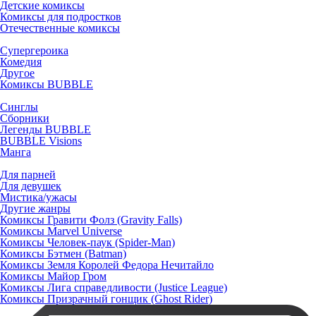
Детские комиксы
Комиксы для подростков
Отечественные комиксы
Супергероика
Комедия
Другое
Комиксы BUBBLE
Синглы
Сборники
Легенды BUBBLE
BUBBLE Visions
Манга
Для парней
Для девушек
Мистика/ужасы
Другие жанры
Комиксы Гравити Фолз (Gravity Falls)
Комиксы Marvel Universe
Комиксы Человек-паук (Spider-Man)
Комиксы Бэтмен (Batman)
Комиксы Земля Королей Федора Нечитайло
Комиксы Майор Гром
Комиксы Лига справедливости (Justice League)
Комиксы Призрачный гонщик (Ghost Rider)