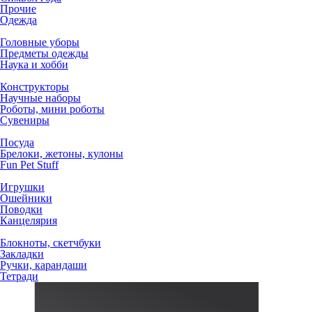
Прочие
Одежда
Головные уборы
Предметы одежды
Наука и хобби
Конструкторы
Научные наборы
Роботы, мини роботы
Сувениры
Посуда
Брелоки, жетоны, кулоны
Fun Pet Stuff
Игрушки
Ошейники
Поводки
Канцелярия
Блокноты, скетчбуки
Закладки
Ручки, карандаши
Тетради