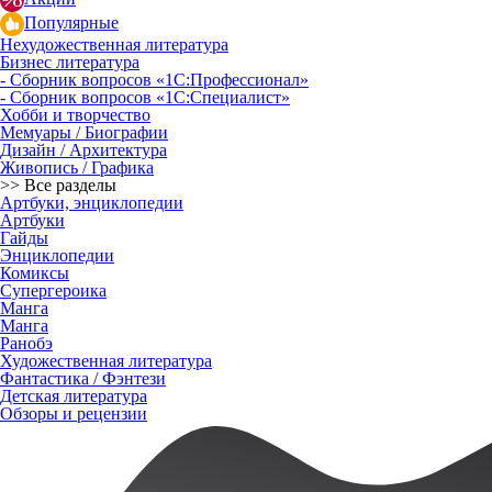
Популярные
Нехудожественная литература
Бизнес литература
- Сборник вопросов «1С:Профессионал»
- Сборник вопросов «1С:Специалист»
Хобби и творчество
Мемуары / Биографии
Дизайн / Архитектура
Живопись / Графика
>> Все разделы
Артбуки, энциклопедии
Артбуки
Гайды
Энциклопедии
Комиксы
Супергероика
Манга
Манга
Ранобэ
Художественная литература
Фантастика / Фэнтези
Детская литература
Обзоры и рецензии