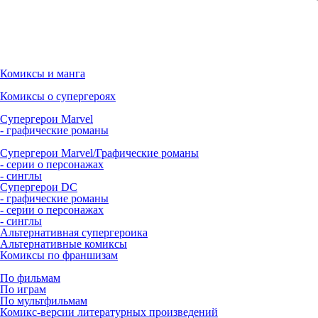
Комиксы и манга
Комиксы о супергероях
Супергерои Marvel
- графические романы
Супергерои Marvel/Графические романы
- серии о персонажах
- синглы
Супергерои DC
- графические романы
- серии о персонажах
- синглы
Альтернативная супергероика
Альтернативные комиксы
Комиксы по франшизам
По фильмам
По играм
По мультфильмам
Комикс-версии литературных произведений