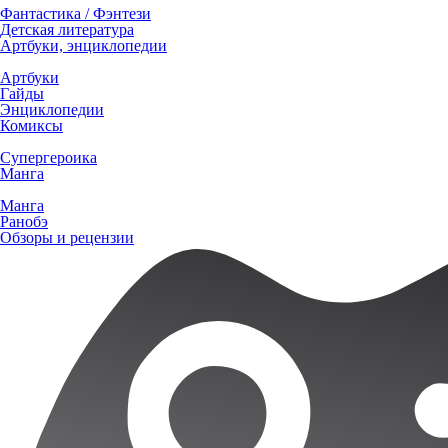
Фантастика / Фэнтези
Детская литература
Артбуки, энциклопедии
Артбуки
Гайды
Энциклопедии
Комиксы
Супергероика
Манга
Манга
Ранобэ
Обзоры и рецензии