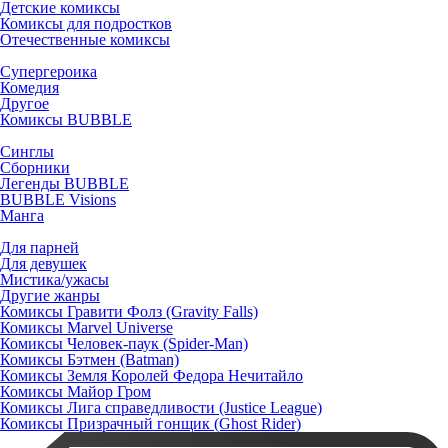
Детские комиксы
Комиксы для подростков
Отечественные комиксы
Супергероика
Комедия
Другое
Комиксы BUBBLE
Синглы
Сборники
Легенды BUBBLE
BUBBLE Visions
Манга
Для парней
Для девушек
Мистика/ужасы
Другие жанры
Комиксы Гравити Фолз (Gravity Falls)
Комиксы Marvel Universe
Комиксы Человек-паук (Spider-Man)
Комиксы Бэтмен (Batman)
Комиксы Земля Королей Федора Нечитайло
Комиксы Майор Гром
Комиксы Лига справедливости (Justice League)
Комиксы Призрачный гонщик (Ghost Rider)