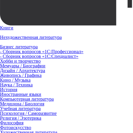
Книги
Нехудожественная литература
Бизнес литература
- Сборник вопросов «1С:Профессионал»
- Сборник вопросов «1С:Специалист»
Хобби и творчество
Мемуары / Биографии
Дизайн / Архитектура
Живопись / Графика
Кино / Музыка
Наука / Техника
История
Иностранные языки
Компьютерная литература
Медицина / Биология
Учебная литература
Психология / Саморазвитие
Религия / Эзотерика
Философия
Фотоискусство
Художественная литература