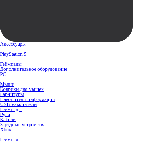
Аксессуары
PlayStation 5
Геймпады
Дополнительное оборудование
PC
Мыши
Коврики для мышек
Гарнитуры
Накопители информации
USB-накопители
Геймпады
Рули
Кабели
Зарядные устройства
Xbox
Геймпады