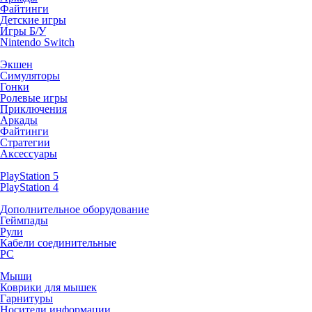
Файтинги
Детские игры
Игры Б/У
Nintendo Switch
Экшен
Симуляторы
Гонки
Ролевые игры
Приключения
Аркады
Файтинги
Стратегии
Аксессуары
PlayStation 5
PlayStation 4
Дополнительное оборудование
Геймпады
Рули
Кабели соединительные
PC
Мыши
Коврики для мышек
Гарнитуры
Носители информации