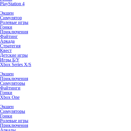
PlayStation 4
Экшен
Симулятор
Ролевые игры
Гонки
Приключения
Файтинг
Аркада
Стратегия
Квест
Детские игры
Игры Б/У
Xbox Series X/S
Экшен
Приключения
Симуляторы
Файтинги
Гонки
Xbox One
Экшен
Симуляторы
Гонки
Ролевые игры
Приключения
Аркады