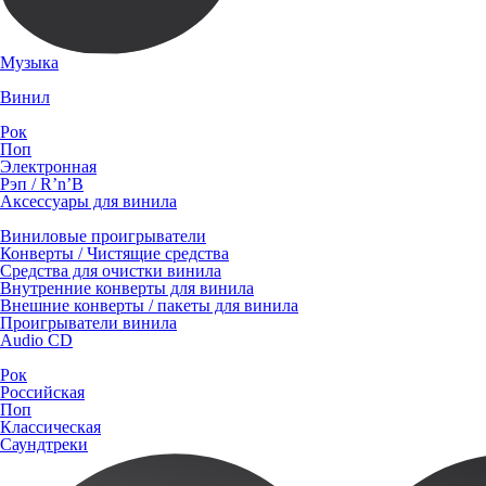
Музыка
Винил
Рок
Поп
Электронная
Рэп / R’n’B
Аксессуары для винила
Виниловые проигрыватели
Конверты / Чистящие средства
Средства для очистки винила
Внутренние конверты для винила
Внешние конверты / пакеты для винила
Проигрыватели винила
Audio CD
Рок
Российская
Поп
Классическая
Саундтреки