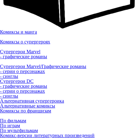
Комиксы и манга
Комиксы о супергероях
Супергерои Marvel
- графические романы
Супергерои Marvel/Графические романы
- серии о персонажах
- синглы
Супергерои DC
- графические романы
- серии о персонажах
- синглы
Альтернативная супергероика
Альтернативные комиксы
Комиксы по франшизам
По фильмам
По играм
По мультфильмам
Комикс-версии литературных произведений