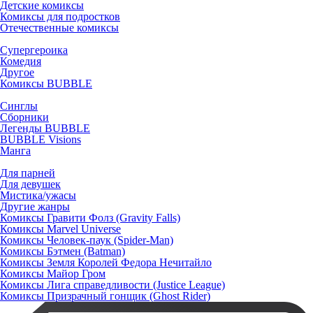
Детские комиксы
Комиксы для подростков
Отечественные комиксы
Супергероика
Комедия
Другое
Комиксы BUBBLE
Синглы
Сборники
Легенды BUBBLE
BUBBLE Visions
Манга
Для парней
Для девушек
Мистика/ужасы
Другие жанры
Комиксы Гравити Фолз (Gravity Falls)
Комиксы Marvel Universe
Комиксы Человек-паук (Spider-Man)
Комиксы Бэтмен (Batman)
Комиксы Земля Королей Федора Нечитайло
Комиксы Майор Гром
Комиксы Лига справедливости (Justice League)
Комиксы Призрачный гонщик (Ghost Rider)