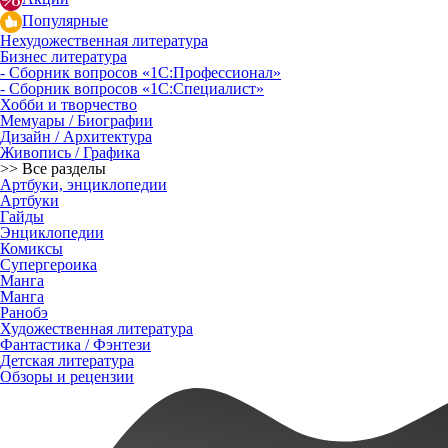
Популярные
Нехудожественная литература
Бизнес литература
- Сборник вопросов «1С:Профессионал»
- Сборник вопросов «1С:Специалист»
Хобби и творчество
Мемуары / Биографии
Дизайн / Архитектура
Живопись / Графика
>> Все разделы
Артбуки, энциклопедии
Артбуки
Гайды
Энциклопедии
Комиксы
Супергероика
Манга
Манга
Ранобэ
Художественная литература
Фантастика / Фэнтези
Детская литература
Обзоры и рецензии