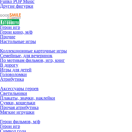
Funko POP Music
Другие фигурки
Герои игр
Герои кино, м/ф
Прочие
Настольные игры
Коллекционные карточные игры
Семейные, для вечеринок
По мотивам фильмов, игр, книг
В дорогу
Игры для детей
Головоломки
Атрибутика
Аксессуары героев
Светильники
Плакаты, значки, наклейки
Сумки, кошельки
Прочая атрибутика
Мягкие игрушки
Герои фильмов, м/ф
Герои игр
Символ года