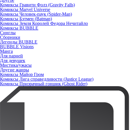
Другое
Комиксы Гравити Фолз (Gravity Falls)
Комиксы Marvel Universe
Комиксы Человек-паук (Spider-Man)
Комиксы Бэтмен (Batman)
Комиксы Земля Королей Федора Нечитайло
Комиксы BUBBLE
Синглы
Сборники
Легенды BUBBLE
BUBBLE Visions
Манга
Для парней
Для девушек
Мистика/ужасы
Другие жанры
Комиксы Майор Гром
Комиксы Лига справедливости (Justice League)
Комиксы Призрачный гонщик (Ghost Rider)