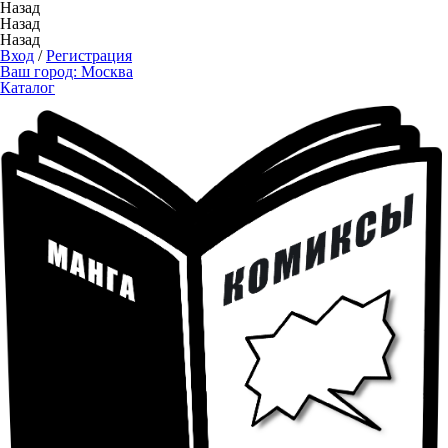
Назад
Назад
Назад
Вход
/
Регистрация
Ваш город:
Москва
Каталог