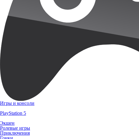
Игры и консоли
PlayStation 5
Экшен
Ролевые игры
Приключения
Гонки