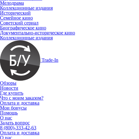
Мелодрама
Коллекционные издания
Исторический
Семейное кино
Советский сериал
Биографическое кино
Документально-историческое кино
Коллекционные издания
Trade-In
Обзоры
Новости
Где купить
Что с моим заказом?
Оплата и доставка
Мои бонусы
Помощь
О нас
Задать вопрос
8 (800)-333-42-63
Оплата и доставка
О нас