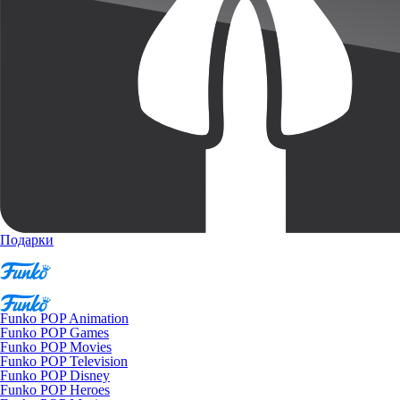
Подарки
Funko POP Animation
Funko POP Games
Funko POP Movies
Funko POP Television
Funko POP Disney
Funko POP Heroes