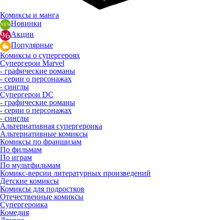
Комиксы и манга
Новинки
Акции
Популярные
Комиксы о супергероях
Супергерои Marvel
- графические романы
- серии о персонажах
- синглы
Супергерои DC
- графические романы
- серии о персонажах
- синглы
Альтернативная супергероика
Альтернативные комиксы
Комиксы по франшизам
По фильмам
По играм
По мультфильмам
Комикс-версии литературных произведений
Детские комиксы
Комиксы для подростков
Отечественные комиксы
Супергероика
Комедия