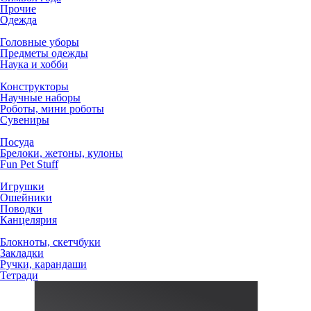
Прочие
Одежда
Головные уборы
Предметы одежды
Наука и хобби
Конструкторы
Научные наборы
Роботы, мини роботы
Сувениры
Посуда
Брелоки, жетоны, кулоны
Fun Pet Stuff
Игрушки
Ошейники
Поводки
Канцелярия
Блокноты, скетчбуки
Закладки
Ручки, карандаши
Тетради