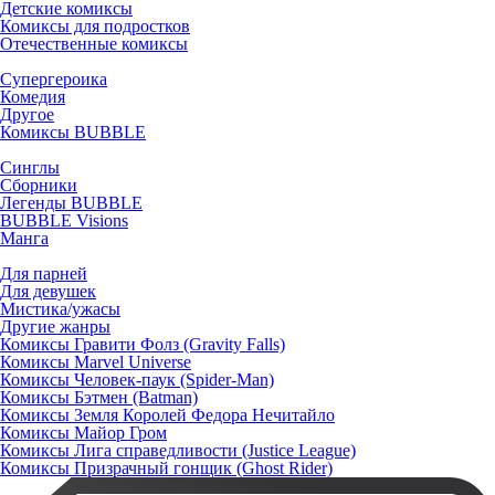
Детские комиксы
Комиксы для подростков
Отечественные комиксы
Супергероика
Комедия
Другое
Комиксы BUBBLE
Синглы
Сборники
Легенды BUBBLE
BUBBLE Visions
Манга
Для парней
Для девушек
Мистика/ужасы
Другие жанры
Комиксы Гравити Фолз (Gravity Falls)
Комиксы Marvel Universe
Комиксы Человек-паук (Spider-Man)
Комиксы Бэтмен (Batman)
Комиксы Земля Королей Федора Нечитайло
Комиксы Майор Гром
Комиксы Лига справедливости (Justice League)
Комиксы Призрачный гонщик (Ghost Rider)