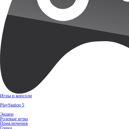
Игры и консоли
PlayStation 5
Экшен
Ролевые игры
Приключения
Гонки