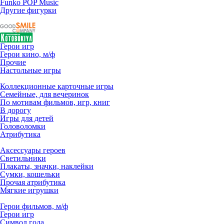
Funko POP Music
Другие фигурки
Герои игр
Герои кино, м/ф
Прочие
Настольные игры
Коллекционные карточные игры
Семейные, для вечеринок
По мотивам фильмов, игр, книг
В дорогу
Игры для детей
Головоломки
Атрибутика
Аксессуары героев
Светильники
Плакаты, значки, наклейки
Сумки, кошельки
Прочая атрибутика
Мягкие игрушки
Герои фильмов, м/ф
Герои игр
Символ года