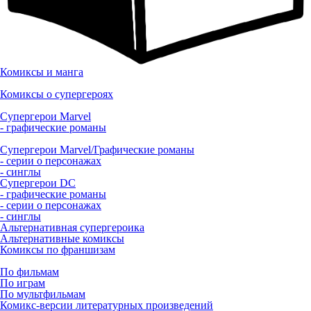
Комиксы и манга
Комиксы о супергероях
Супергерои Marvel
- графические романы
Супергерои Marvel/Графические романы
- серии о персонажах
- синглы
Супергерои DC
- графические романы
- серии о персонажах
- синглы
Альтернативная супергероика
Альтернативные комиксы
Комиксы по франшизам
По фильмам
По играм
По мультфильмам
Комикс-версии литературных произведений