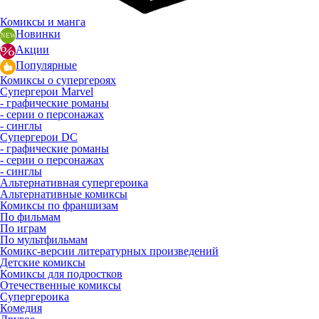
Комиксы и манга
Новинки
Акции
Популярные
Комиксы о супергероях
Супергерои Marvel
- графические романы
- серии о персонажах
- синглы
Супергерои DC
- графические романы
- серии о персонажах
- синглы
Альтернативная супергероика
Альтернативные комиксы
Комиксы по франшизам
По фильмам
По играм
По мультфильмам
Комикс-версии литературных произведений
Детские комиксы
Комиксы для подростков
Отечественные комиксы
Супергероика
Комедия