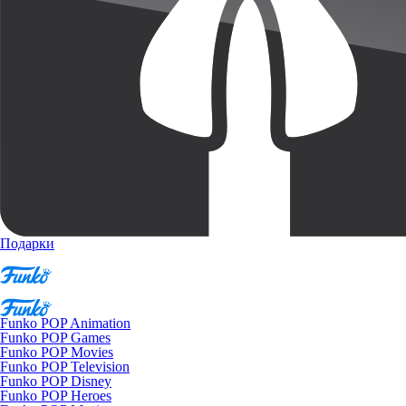
Подарки
Funko POP Animation
Funko POP Games
Funko POP Movies
Funko POP Television
Funko POP Disney
Funko POP Heroes