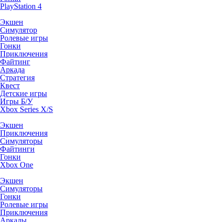
PlayStation 4
Экшен
Симулятор
Ролевые игры
Гонки
Приключения
Файтинг
Аркада
Стратегия
Квест
Детские игры
Игры Б/У
Xbox Series X/S
Экшен
Приключения
Симуляторы
Файтинги
Гонки
Xbox One
Экшен
Симуляторы
Гонки
Ролевые игры
Приключения
Аркады