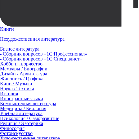
Книги
Нехудожественная литература
Бизнес литература
- Сборник вопросов «1С:Профессионал»
- Сборник вопросов «1С:Специалист»
Хобби и творчество
Мемуары / Биографии
Дизайн / Архитектура
Живопись / Графика
Кино / Музыка
Наука / Техника
История
Иностранные языки
Компьютерная литература
Медицина / Биология
Учебная литература
Психология / Саморазвитие
Религия / Эзотерика
Философия
Фотоискусство
Художественная литература