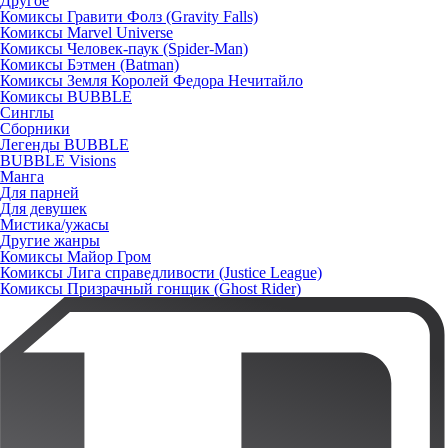
Другое
Комиксы Гравити Фолз (Gravity Falls)
Комиксы Marvel Universe
Комиксы Человек-паук (Spider-Man)
Комиксы Бэтмен (Batman)
Комиксы Земля Королей Федора Нечитайло
Комиксы BUBBLE
Синглы
Сборники
Легенды BUBBLE
BUBBLE Visions
Манга
Для парней
Для девушек
Мистика/ужасы
Другие жанры
Комиксы Майор Гром
Комиксы Лига справедливости (Justice League)
Комиксы Призрачный гонщик (Ghost Rider)