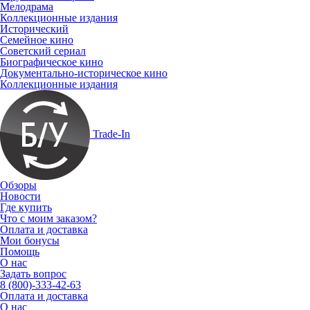
Мелодрама
Коллекционные издания
Исторический
Семейное кино
Советский сериал
Биографическое кино
Документально-историческое кино
Коллекционные издания
Trade-In
Обзоры
Новости
Где купить
Что с моим заказом?
Оплата и доставка
Мои бонусы
Помощь
О нас
Задать вопрос
8 (800)-333-42-63
Оплата и доставка
О нас