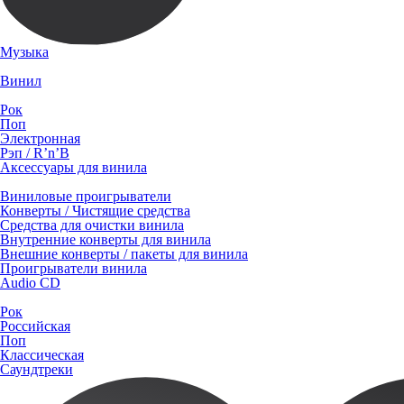
Музыка
Винил
Рок
Поп
Электронная
Рэп / R’n’B
Аксессуары для винила
Виниловые проигрыватели
Конверты / Чистящие средства
Средства для очистки винила
Внутренние конверты для винила
Внешние конверты / пакеты для винила
Проигрыватели винила
Audio CD
Рок
Российская
Поп
Классическая
Саундтреки