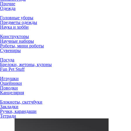
Прочие
Одежда
Головные уборы
Предметы одежды
Наука и хобби
Конструкторы
Научные наборы
Роботы, мини роботы
Сувениры
Посуда
Брелоки, жетоны, кулоны
Fun Pet Stuff
Игрушки
Ошейники
Поводки
Канцелярия
Блокноты, скетчбуки
Закладки
Ручки, карандаши
Тетради