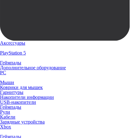
Аксессуары
PlayStation 5
Геймпады
Дополнительное оборудование
PC
Мыши
Коврики для мышек
Гарнитуры
Накопители информации
USB-накопители
Геймпады
Рули
Кабели
Зарядные устройства
Xbox
Геймпады