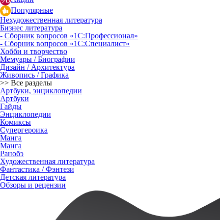
Популярные
Нехудожественная литература
Бизнес литература
- Сборник вопросов «1С:Профессионал»
- Сборник вопросов «1С:Специалист»
Хобби и творчество
Мемуары / Биографии
Дизайн / Архитектура
Живопись / Графика
>> Все разделы
Артбуки, энциклопедии
Артбуки
Гайды
Энциклопедии
Комиксы
Супергероика
Манга
Манга
Ранобэ
Художественная литература
Фантастика / Фэнтези
Детская литература
Обзоры и рецензии