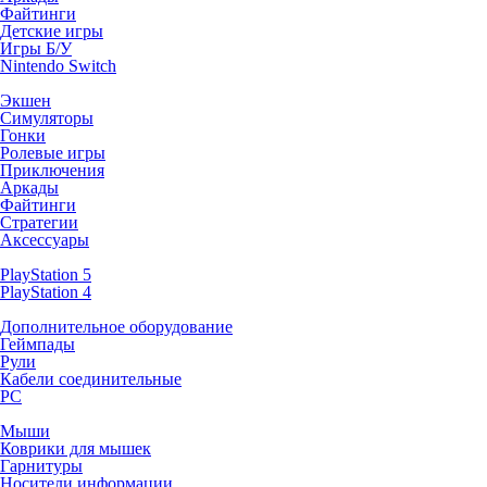
Файтинги
Детские игры
Игры Б/У
Nintendo Switch
Экшен
Симуляторы
Гонки
Ролевые игры
Приключения
Аркады
Файтинги
Стратегии
Аксессуары
PlayStation 5
PlayStation 4
Дополнительное оборудование
Геймпады
Рули
Кабели соединительные
PC
Мыши
Коврики для мышек
Гарнитуры
Носители информации