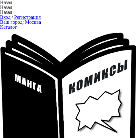
Назад
Назад
Назад
Вход
/
Регистрация
Ваш город:
Москва
Каталог