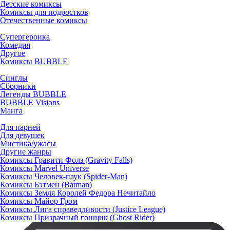
Детские комиксы
Комиксы для подростков
Отечественные комиксы
Супергероика
Комедия
Другое
Комиксы BUBBLE
Синглы
Сборники
Легенды BUBBLE
BUBBLE Visions
Манга
Для парней
Для девушек
Мистика/ужасы
Другие жанры
Комиксы Гравити Фолз (Gravity Falls)
Комиксы Marvel Universe
Комиксы Человек-паук (Spider-Man)
Комиксы Бэтмен (Batman)
Комиксы Земля Королей Федора Нечитайло
Комиксы Майор Гром
Комиксы Лига справедливости (Justice League)
Комиксы Призрачный гонщик (Ghost Rider)