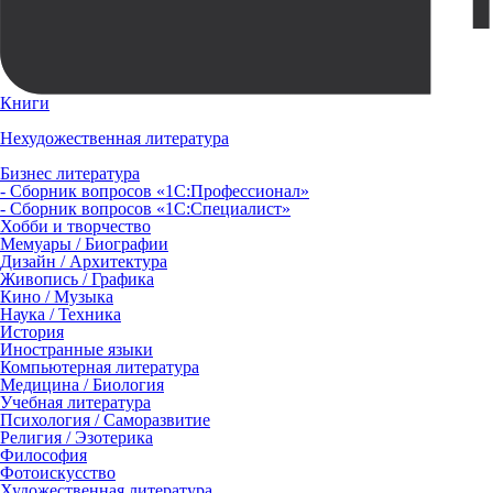
Книги
Нехудожественная литература
Бизнес литература
- Сборник вопросов «1С:Профессионал»
- Сборник вопросов «1С:Специалист»
Хобби и творчество
Мемуары / Биографии
Дизайн / Архитектура
Живопись / Графика
Кино / Музыка
Наука / Техника
История
Иностранные языки
Компьютерная литература
Медицина / Биология
Учебная литература
Психология / Саморазвитие
Религия / Эзотерика
Философия
Фотоискусство
Художественная литература