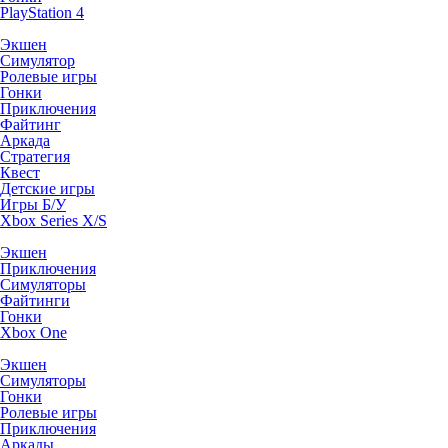
PlayStation 4
Экшен
Симулятор
Ролевые игры
Гонки
Приключения
Файтинг
Аркада
Стратегия
Квест
Детские игры
Игры Б/У
Xbox Series X/S
Экшен
Приключения
Симуляторы
Файтинги
Гонки
Xbox One
Экшен
Симуляторы
Гонки
Ролевые игры
Приключения
Аркады