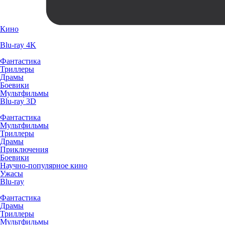
Кино
Blu-ray 4K
Фантастика
Триллеры
Драмы
Боевики
Мультфильмы
Blu-ray 3D
Фантастика
Мультфильмы
Триллеры
Драмы
Приключения
Боевики
Научно-популярное кино
Ужасы
Blu-ray
Фантастика
Драмы
Триллеры
Мультфильмы