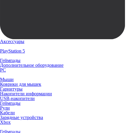
Аксессуары
PlayStation 5
Геймпады
Дополнительное оборудование
PC
Мыши
Коврики для мышек
Гарнитуры
Накопители информации
USB-накопители
Геймпады
Рули
Кабели
Зарядные устройства
Xbox
Геймпады