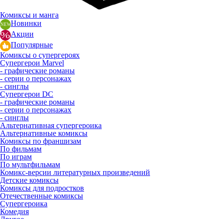
Комиксы и манга
Новинки
Акции
Популярные
Комиксы о супергероях
Супергерои Marvel
- графические романы
- серии о персонажах
- синглы
Супергерои DC
- графические романы
- серии о персонажах
- синглы
Альтернативная супергероика
Альтернативные комиксы
Комиксы по франшизам
По фильмам
По играм
По мультфильмам
Комикс-версии литературных произведений
Детские комиксы
Комиксы для подростков
Отечественные комиксы
Супергероика
Комедия