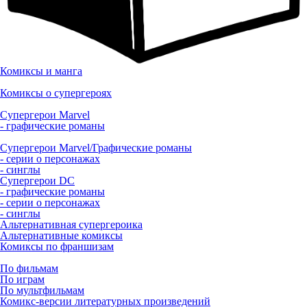
Комиксы и манга
Комиксы о супергероях
Супергерои Marvel
- графические романы
Супергерои Marvel/Графические романы
- серии о персонажах
- синглы
Супергерои DC
- графические романы
- серии о персонажах
- синглы
Альтернативная супергероика
Альтернативные комиксы
Комиксы по франшизам
По фильмам
По играм
По мультфильмам
Комикс-версии литературных произведений