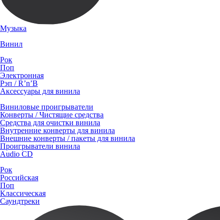
Музыка
Винил
Рок
Поп
Электронная
Рэп / R’n’B
Аксессуары для винила
Виниловые проигрыватели
Конверты / Чистящие средства
Средства для очистки винила
Внутренние конверты для винила
Внешние конверты / пакеты для винила
Проигрыватели винила
Audio CD
Рок
Российская
Поп
Классическая
Саундтреки