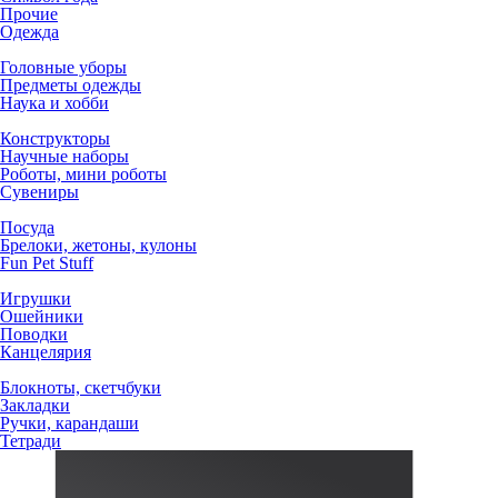
Прочие
Одежда
Головные уборы
Предметы одежды
Наука и хобби
Конструкторы
Научные наборы
Роботы, мини роботы
Сувениры
Посуда
Брелоки, жетоны, кулоны
Fun Pet Stuff
Игрушки
Ошейники
Поводки
Канцелярия
Блокноты, скетчбуки
Закладки
Ручки, карандаши
Тетради