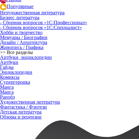
Популярные
Нехудожественная литература
Бизнес литература
- Сборник вопросов «1С:Профессионал»
- Сборник вопросов «1С:Специалист»
Хобби и творчество
Мемуары / Биографии
Дизайн / Архитектура
Живопись / Графика
>> Все разделы
Артбуки, энциклопедии
Артбуки
Гайды
Энциклопедии
Комиксы
Супергероика
Манга
Манга
Ранобэ
Художественная литература
Фантастика / Фэнтези
Детская литература
Обзоры и рецензии