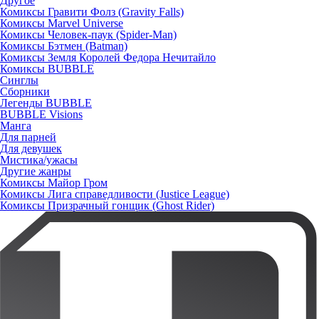
Другое
Комиксы Гравити Фолз (Gravity Falls)
Комиксы Marvel Universe
Комиксы Человек-паук (Spider-Man)
Комиксы Бэтмен (Batman)
Комиксы Земля Королей Федора Нечитайло
Комиксы BUBBLE
Синглы
Сборники
Легенды BUBBLE
BUBBLE Visions
Манга
Для парней
Для девушек
Мистика/ужасы
Другие жанры
Комиксы Майор Гром
Комиксы Лига справедливости (Justice League)
Комиксы Призрачный гонщик (Ghost Rider)