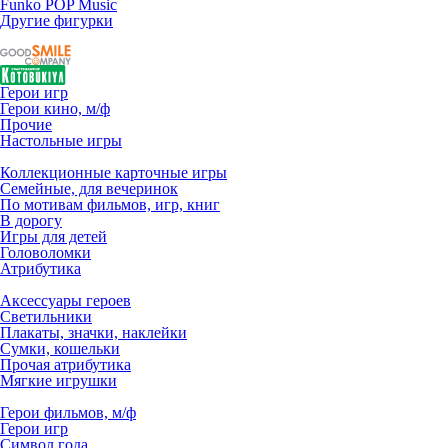
Funko POP Music
Другие фигурки
Герои игр
Герои кино, м/ф
Прочие
Настольные игры
Коллекционные карточные игры
Семейные, для вечеринок
По мотивам фильмов, игр, книг
В дорогу
Игры для детей
Головоломки
Атрибутика
Аксессуары героев
Светильники
Плакаты, значки, наклейки
Сумки, кошельки
Прочая атрибутика
Мягкие игрушки
Герои фильмов, м/ф
Герои игр
Символ года