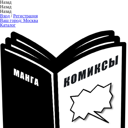
Назад
Назад
Назад
Вход
/
Регистрация
Ваш город:
Москва
Каталог