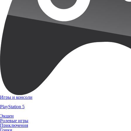
Игры и консоли
PlayStation 5
Экшен
Ролевые игры
Приключения
Гонки