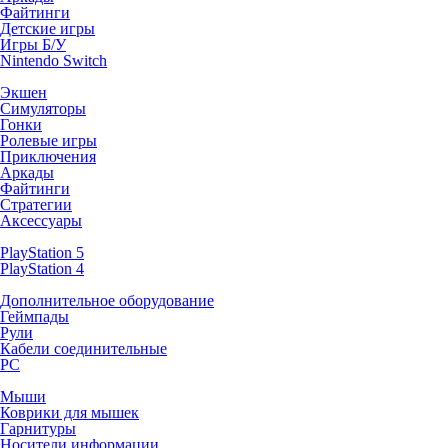
Файтинги
Детские игры
Игры Б/У
Nintendo Switch
Экшен
Симуляторы
Гонки
Ролевые игры
Приключения
Аркады
Файтинги
Стратегии
Аксессуары
PlayStation 5
PlayStation 4
Дополнительное оборудование
Геймпады
Рули
Кабели соединительные
PC
Мыши
Коврики для мышек
Гарнитуры
Носители информации