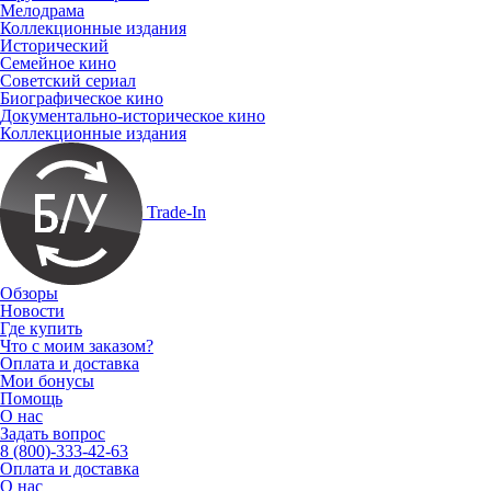
Мелодрама
Коллекционные издания
Исторический
Семейное кино
Советский сериал
Биографическое кино
Документально-историческое кино
Коллекционные издания
Trade-In
Обзоры
Новости
Где купить
Что с моим заказом?
Оплата и доставка
Мои бонусы
Помощь
О нас
Задать вопрос
8 (800)-333-42-63
Оплата и доставка
О нас