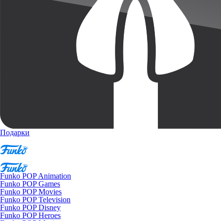
Подарки
Funko POP Animation
Funko POP Games
Funko POP Movies
Funko POP Television
Funko POP Disney
Funko POP Heroes