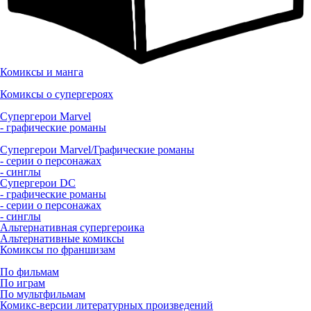
Комиксы и манга
Комиксы о супергероях
Супергерои Marvel
- графические романы
Супергерои Marvel/Графические романы
- серии о персонажах
- синглы
Супергерои DC
- графические романы
- серии о персонажах
- синглы
Альтернативная супергероика
Альтернативные комиксы
Комиксы по франшизам
По фильмам
По играм
По мультфильмам
Комикс-версии литературных произведений