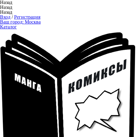
Назад
Назад
Назад
Вход
/
Регистрация
Ваш город:
Москва
Каталог