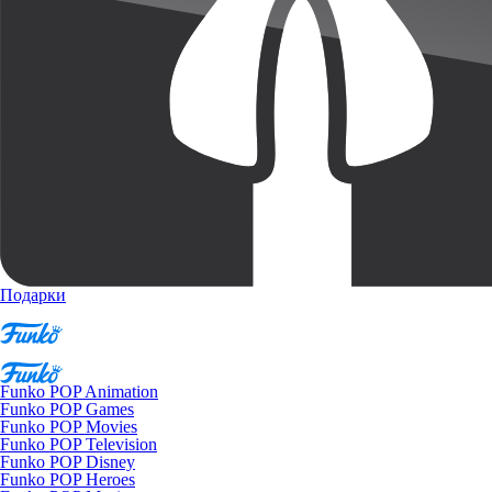
Подарки
Funko POP Animation
Funko POP Games
Funko POP Movies
Funko POP Television
Funko POP Disney
Funko POP Heroes