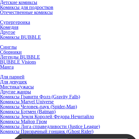
Детские комиксы
Комиксы для подростков
Отечественные комиксы
Супергероика
Комедия
Другое
Комиксы BUBBLE
Синглы
Сборники
Легенды BUBBLE
BUBBLE Visions
Манга
Для парней
Для девушек
Мистика/ужасы
Другие жанры
Комиксы Гравити Фолз (Gravity Falls)
Комиксы Marvel Universe
Комиксы Человек-паук (Spider-Man)
Комиксы Бэтмен (Batman)
Комиксы Земля Королей Федора Нечитайло
Комиксы Майор Гром
Комиксы Лига справедливости (Justice League)
Комиксы Призрачный гонщик (Ghost Rider)