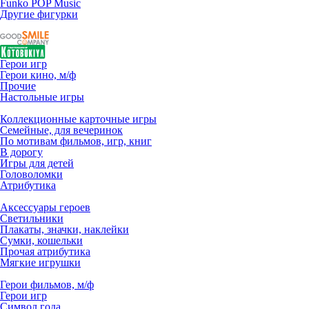
Funko POP Music
Другие фигурки
Герои игр
Герои кино, м/ф
Прочие
Настольные игры
Коллекционные карточные игры
Семейные, для вечеринок
По мотивам фильмов, игр, книг
В дорогу
Игры для детей
Головоломки
Атрибутика
Аксессуары героев
Светильники
Плакаты, значки, наклейки
Сумки, кошельки
Прочая атрибутика
Мягкие игрушки
Герои фильмов, м/ф
Герои игр
Символ года