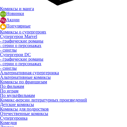
Комиксы и манга
Новинки
Акции
Популярные
Комиксы о супергероях
Супергерои Marvel
- графические романы
- серии о персонажах
- синглы
Супергерои DC
- графические романы
- серии о персонажах
- синглы
Альтернативная супергероика
Альтернативные комиксы
Комиксы по франшизам
По фильмам
По играм
По мультфильмам
Комикс-версии литературных произведений
Детские комиксы
Комиксы для подростков
Отечественные комиксы
Супергероика
Комедия