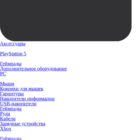
Аксессуары
PlayStation 5
Геймпады
Дополнительное оборудование
PC
Мыши
Коврики для мышек
Гарнитуры
Накопители информации
USB-накопители
Геймпады
Рули
Кабели
Зарядные устройства
Xbox
Геймпады