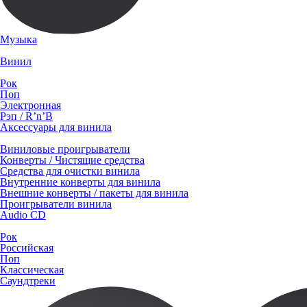
Музыка
Винил
Рок
Поп
Электронная
Рэп / R’n’B
Аксессуары для винила
Виниловые проигрыватели
Конверты / Чистящие средства
Средства для очистки винила
Внутренние конверты для винила
Внешние конверты / пакеты для винила
Проигрыватели винила
Audio CD
Рок
Российская
Поп
Классическая
Саундтреки