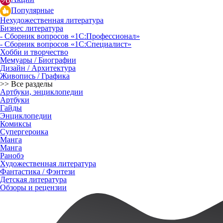
Популярные
Нехудожественная литература
Бизнес литература
- Сборник вопросов «1С:Профессионал»
- Сборник вопросов «1С:Специалист»
Хобби и творчество
Мемуары / Биографии
Дизайн / Архитектура
Живопись / Графика
>> Все разделы
Артбуки, энциклопедии
Артбуки
Гайды
Энциклопедии
Комиксы
Супергероика
Манга
Манга
Ранобэ
Художественная литература
Фантастика / Фэнтези
Детская литература
Обзоры и рецензии