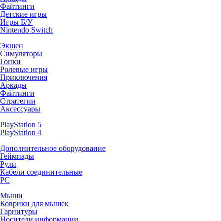
Файтинги
Детские игры
Игры Б/У
Nintendo Switch
Экшен
Симуляторы
Гонки
Ролевые игры
Приключения
Аркады
Файтинги
Стратегии
Аксессуары
PlayStation 5
PlayStation 4
Дополнительное оборудование
Геймпады
Рули
Кабели соединительные
PC
Мыши
Коврики для мышек
Гарнитуры
Носители информации