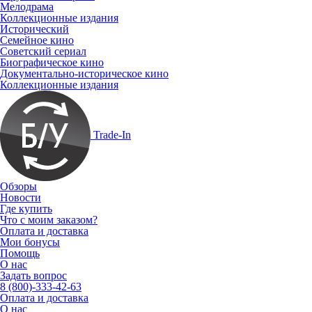
Мелодрама
Коллекционные издания
Исторический
Семейное кино
Советский сериал
Биографическое кино
Документально-историческое кино
Коллекционные издания
Trade-In
Обзоры
Новости
Где купить
Что с моим заказом?
Оплата и доставка
Мои бонусы
Помощь
О нас
Задать вопрос
8 (800)-333-42-63
Оплата и доставка
О нас