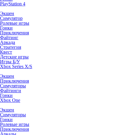
PlayStation 4
Экшен
Симулятор
Ролевые игры
Гонки
Приключения
Файтинг
Аркада
Стратегия
Квест
Детские игры
Игры Б/У
Xbox Series X/S
Экшен
Приключения
Симуляторы
Файтинги
Гонки
Xbox One
Экшен
Симуляторы
Гонки
Ролевые игры
Приключения
Аркады