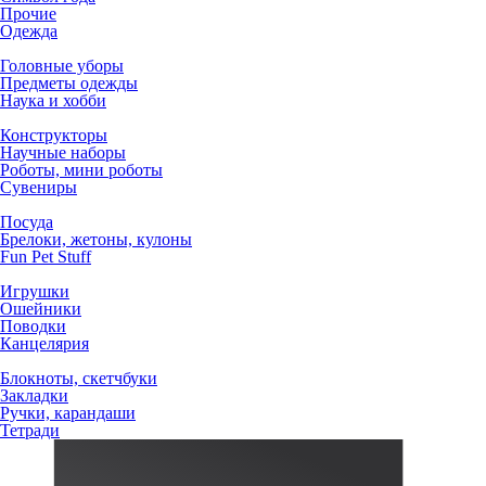
Прочие
Одежда
Головные уборы
Предметы одежды
Наука и хобби
Конструкторы
Научные наборы
Роботы, мини роботы
Сувениры
Посуда
Брелоки, жетоны, кулоны
Fun Pet Stuff
Игрушки
Ошейники
Поводки
Канцелярия
Блокноты, скетчбуки
Закладки
Ручки, карандаши
Тетради