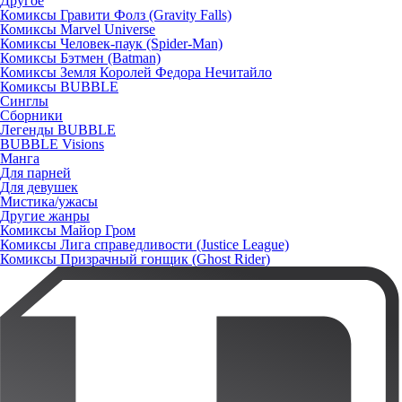
Другое
Комиксы Гравити Фолз (Gravity Falls)
Комиксы Marvel Universe
Комиксы Человек-паук (Spider-Man)
Комиксы Бэтмен (Batman)
Комиксы Земля Королей Федора Нечитайло
Комиксы BUBBLE
Синглы
Сборники
Легенды BUBBLE
BUBBLE Visions
Манга
Для парней
Для девушек
Мистика/ужасы
Другие жанры
Комиксы Майор Гром
Комиксы Лига справедливости (Justice League)
Комиксы Призрачный гонщик (Ghost Rider)