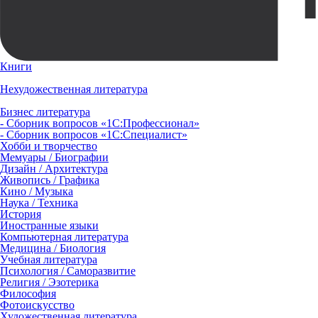
Книги
Нехудожественная литература
Бизнес литература
- Сборник вопросов «1С:Профессионал»
- Сборник вопросов «1С:Специалист»
Хобби и творчество
Мемуары / Биографии
Дизайн / Архитектура
Живопись / Графика
Кино / Музыка
Наука / Техника
История
Иностранные языки
Компьютерная литература
Медицина / Биология
Учебная литература
Психология / Саморазвитие
Религия / Эзотерика
Философия
Фотоискусство
Художественная литература