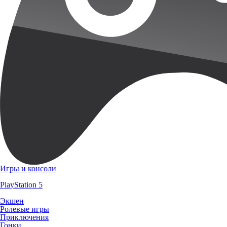
Игры и консоли
PlayStation 5
Экшен
Ролевые игры
Приключения
Гонки