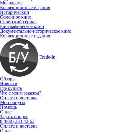
Мелодрама
Коллекционные издания
Исторический
Семейное кино
Советский сериал
Биографическое кино
Документально-историческое кино
Коллекционные издания
Trade-In
Обзоры
Новости
Где купить
Что с моим заказом?
Оплата и доставка
Мои бонусы
Помощь
О нас
Задать вопрос
8 (800)-333-42-63
Оплата и доставка
О нас