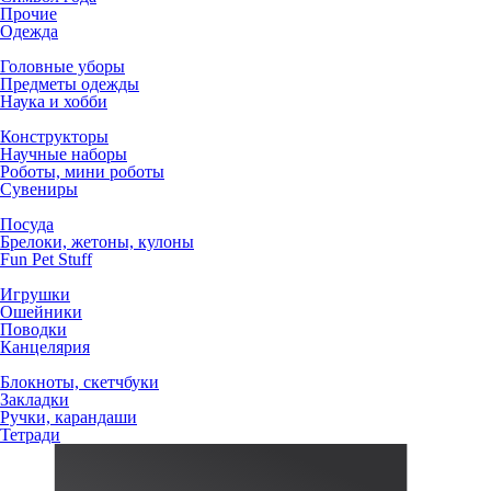
Прочие
Одежда
Головные уборы
Предметы одежды
Наука и хобби
Конструкторы
Научные наборы
Роботы, мини роботы
Сувениры
Посуда
Брелоки, жетоны, кулоны
Fun Pet Stuff
Игрушки
Ошейники
Поводки
Канцелярия
Блокноты, скетчбуки
Закладки
Ручки, карандаши
Тетради