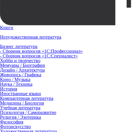
Книги
Нехудожественная литература
Бизнес литература
- Сборник вопросов «1С:Профессионал»
- Сборник вопросов «1С:Специалист»
Хобби и творчество
Мемуары / Биографии
Дизайн / Архитектура
Живопись / Графика
Кино / Музыка
Наука / Техника
История
Иностранные языки
Компьютерная литература
Медицина / Биология
Учебная литература
Психология / Саморазвитие
Религия / Эзотерика
Философия
Фотоискусство
Художественная литература