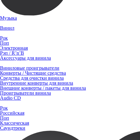
Музыка
Винил
Рок
Поп
Электронная
Рэп / R’n’B
Аксессуары для винила
Виниловые проигрыватели
Конверты / Чистящие средства
Средства для очистки винила
Внутренние конверты для винила
Внешние конверты / пакеты для винила
Проигрыватели винила
Audio CD
Рок
Российская
Поп
Классическая
Саундтреки