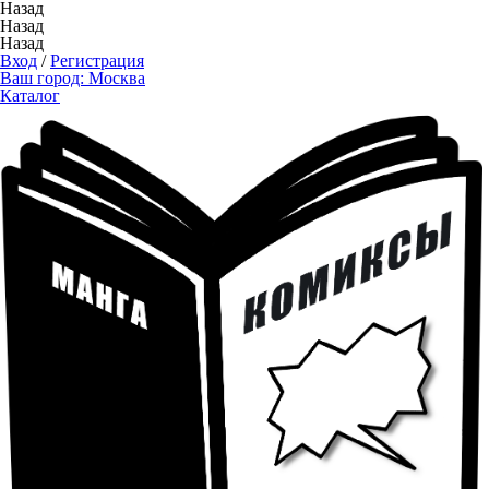
Назад
Назад
Назад
Вход
/
Регистрация
Ваш город:
Москва
Каталог