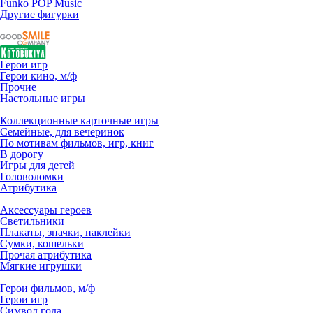
Funko POP Music
Другие фигурки
Герои игр
Герои кино, м/ф
Прочие
Настольные игры
Коллекционные карточные игры
Семейные, для вечеринок
По мотивам фильмов, игр, книг
В дорогу
Игры для детей
Головоломки
Атрибутика
Аксессуары героев
Светильники
Плакаты, значки, наклейки
Сумки, кошельки
Прочая атрибутика
Мягкие игрушки
Герои фильмов, м/ф
Герои игр
Символ года