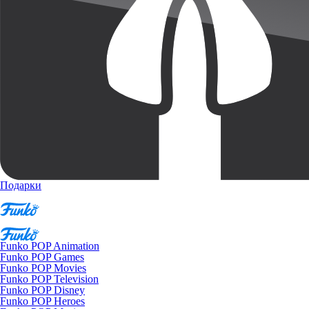
Подарки
Funko POP Animation
Funko POP Games
Funko POP Movies
Funko POP Television
Funko POP Disney
Funko POP Heroes