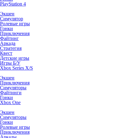
PlayStation 4
Экшен
Симулятор
Ролевые игры
Гонки
Приключения
Файтинг
Аркада
Стратегия
Квест
Детские игры
Игры Б/У
Xbox Series X/S
Экшен
Приключения
Симуляторы
Файтинги
Гонки
Xbox One
Экшен
Симуляторы
Гонки
Ролевые игры
Приключения
Аркады