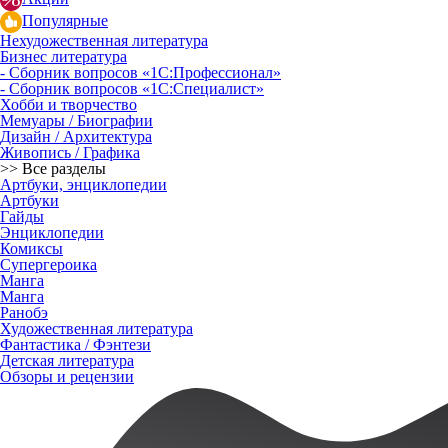
Популярные
Нехудожественная литература
Бизнес литература
- Сборник вопросов «1С:Профессионал»
- Сборник вопросов «1С:Специалист»
Хобби и творчество
Мемуары / Биографии
Дизайн / Архитектура
Живопись / Графика
>> Все разделы
Артбуки, энциклопедии
Артбуки
Гайды
Энциклопедии
Комиксы
Супергероика
Манга
Манга
Ранобэ
Художественная литература
Фантастика / Фэнтези
Детская литература
Обзоры и рецензии