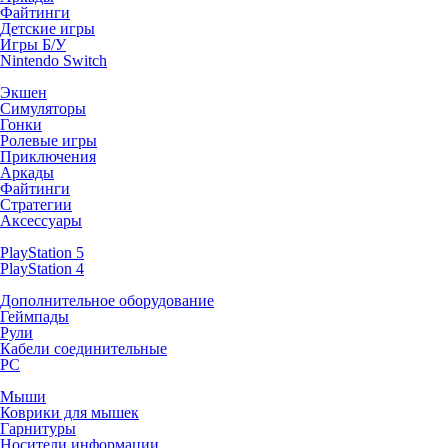
Файтинги
Детские игры
Игры Б/У
Nintendo Switch
Экшен
Симуляторы
Гонки
Ролевые игры
Приключения
Аркады
Файтинги
Стратегии
Аксессуары
PlayStation 5
PlayStation 4
Дополнительное оборудование
Геймпады
Рули
Кабели соединительные
PC
Мыши
Коврики для мышек
Гарнитуры
Носители информации