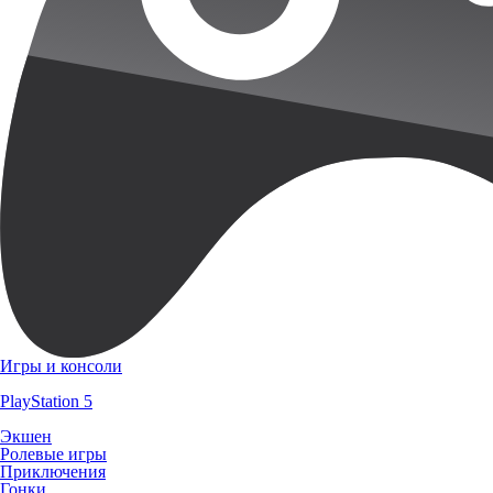
Игры и консоли
PlayStation 5
Экшен
Ролевые игры
Приключения
Гонки