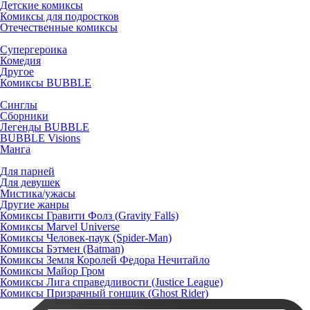
Детские комиксы
Комиксы для подростков
Отечественные комиксы
Супергероика
Комедия
Другое
Комиксы BUBBLE
Синглы
Сборники
Легенды BUBBLE
BUBBLE Visions
Манга
Для парней
Для девушек
Мистика/ужасы
Другие жанры
Комиксы Гравити Фолз (Gravity Falls)
Комиксы Marvel Universe
Комиксы Человек-паук (Spider-Man)
Комиксы Бэтмен (Batman)
Комиксы Земля Королей Федора Нечитайло
Комиксы Майор Гром
Комиксы Лига справедливости (Justice League)
Комиксы Призрачный гонщик (Ghost Rider)