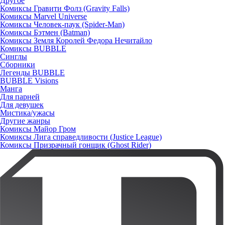
Другое
Комиксы Гравити Фолз (Gravity Falls)
Комиксы Marvel Universe
Комиксы Человек-паук (Spider-Man)
Комиксы Бэтмен (Batman)
Комиксы Земля Королей Федора Нечитайло
Комиксы BUBBLE
Синглы
Сборники
Легенды BUBBLE
BUBBLE Visions
Манга
Для парней
Для девушек
Мистика/ужасы
Другие жанры
Комиксы Майор Гром
Комиксы Лига справедливости (Justice League)
Комиксы Призрачный гонщик (Ghost Rider)