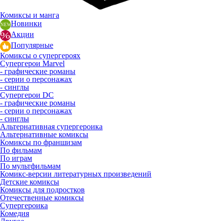
Комиксы и манга
Новинки
Акции
Популярные
Комиксы о супергероях
Супергерои Marvel
- графические романы
- серии о персонажах
- синглы
Супергерои DC
- графические романы
- серии о персонажах
- синглы
Альтернативная супергероика
Альтернативные комиксы
Комиксы по франшизам
По фильмам
По играм
По мультфильмам
Комикс-версии литературных произведений
Детские комиксы
Комиксы для подростков
Отечественные комиксы
Супергероика
Комедия