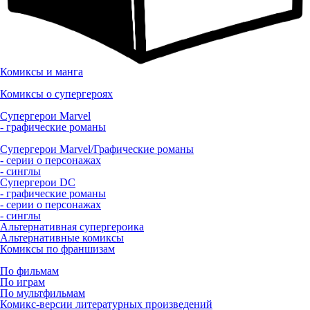
Комиксы и манга
Комиксы о супергероях
Супергерои Marvel
- графические романы
Супергерои Marvel/Графические романы
- серии о персонажах
- синглы
Супергерои DC
- графические романы
- серии о персонажах
- синглы
Альтернативная супергероика
Альтернативные комиксы
Комиксы по франшизам
По фильмам
По играм
По мультфильмам
Комикс-версии литературных произведений