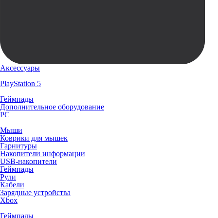
Аксессуары
PlayStation 5
Геймпады
Дополнительное оборудование
PC
Мыши
Коврики для мышек
Гарнитуры
Накопители информации
USB-накопители
Геймпады
Рули
Кабели
Зарядные устройства
Xbox
Геймпады