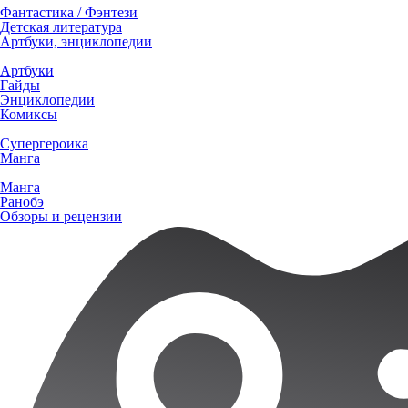
Фантастика / Фэнтези
Детская литература
Артбуки, энциклопедии
Артбуки
Гайды
Энциклопедии
Комиксы
Супергероика
Манга
Манга
Ранобэ
Обзоры и рецензии