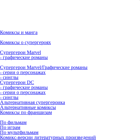
Комиксы и манга
Комиксы о супергероях
Супергерои Marvel
- графические романы
Супергерои Marvel/Графические романы
- серии о персонажах
- синглы
Супергерои DC
- графические романы
- серии о персонажах
- синглы
Альтернативная супергероика
Альтернативные комиксы
Комиксы по франшизам
По фильмам
По играм
По мультфильмам
Комикс-версии литературных произведений