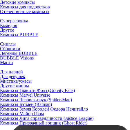
Детские комиксы
Комиксы для подростков
Отечественные комиксы
Супергероика
Комедия
Другое
Комиксы BUBBLE
Синглы
Сборники
Легенды BUBBLE
BUBBLE Visions
Манга
Для парней
Для девушек
Мистика/ужасы
Другие жанры
Комиксы Гравити Фолз (Gravity Falls)
Комиксы Marvel Universe
Комиксы Человек-паук (Spider-Man)
Комиксы Бэтмен (Batman)
Комиксы Земля Королей Федора Нечитайло
Комиксы Майор Гром
Комиксы Лига справедливости (Justice League)
Комиксы Призрачный гонщик (Ghost Rider)