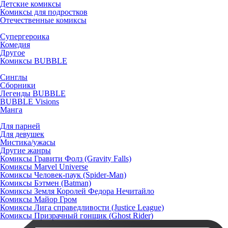
Детские комиксы
Комиксы для подростков
Отечественные комиксы
Супергероика
Комедия
Другое
Комиксы BUBBLE
Синглы
Сборники
Легенды BUBBLE
BUBBLE Visions
Манга
Для парней
Для девушек
Мистика/ужасы
Другие жанры
Комиксы Гравити Фолз (Gravity Falls)
Комиксы Marvel Universe
Комиксы Человек-паук (Spider-Man)
Комиксы Бэтмен (Batman)
Комиксы Земля Королей Федора Нечитайло
Комиксы Майор Гром
Комиксы Лига справедливости (Justice League)
Комиксы Призрачный гонщик (Ghost Rider)