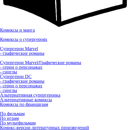
Комиксы и манга
Комиксы о супергероях
Супергерои Marvel
- графические романы
Супергерои Marvel/Графические романы
- серии о персонажах
- синглы
Супергерои DC
- графические романы
- серии о персонажах
- синглы
Альтернативная супергероика
Альтернативные комиксы
Комиксы по франшизам
По фильмам
По играм
По мультфильмам
Комикс-версии литературных произведений