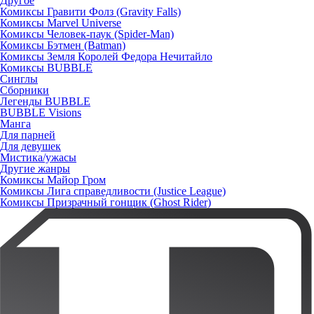
Другое
Комиксы Гравити Фолз (Gravity Falls)
Комиксы Marvel Universe
Комиксы Человек-паук (Spider-Man)
Комиксы Бэтмен (Batman)
Комиксы Земля Королей Федора Нечитайло
Комиксы BUBBLE
Синглы
Сборники
Легенды BUBBLE
BUBBLE Visions
Манга
Для парней
Для девушек
Мистика/ужасы
Другие жанры
Комиксы Майор Гром
Комиксы Лига справедливости (Justice League)
Комиксы Призрачный гонщик (Ghost Rider)