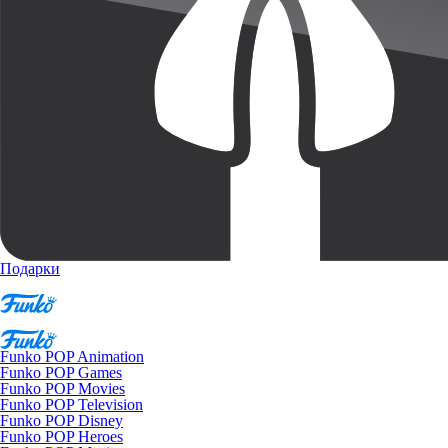
Подарки
Funko POP Animation
Funko POP Games
Funko POP Movies
Funko POP Television
Funko POP Disney
Funko POP Heroes