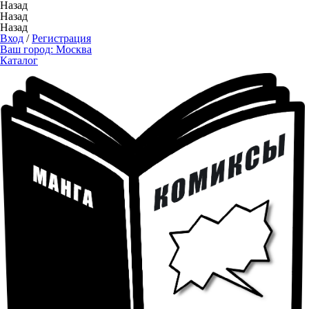
Назад
Назад
Назад
Вход
/
Регистрация
Ваш город:
Москва
Каталог