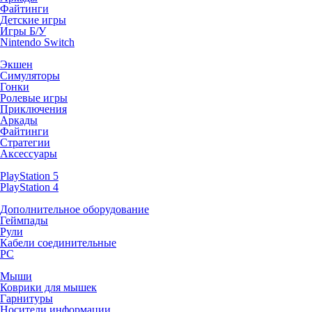
Файтинги
Детские игры
Игры Б/У
Nintendo Switch
Экшен
Симуляторы
Гонки
Ролевые игры
Приключения
Аркады
Файтинги
Стратегии
Аксессуары
PlayStation 5
PlayStation 4
Дополнительное оборудование
Геймпады
Рули
Кабели соединительные
PC
Мыши
Коврики для мышек
Гарнитуры
Носители информации