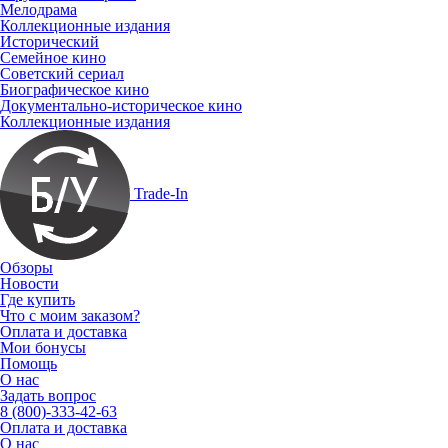
Мелодрама
Коллекционные издания
Исторический
Семейное кино
Советский сериал
Биографическое кино
Документально-историческое кино
Коллекционные издания
Trade-In
Обзоры
Новости
Где купить
Что с моим заказом?
Оплата и доставка
Мои бонусы
Помощь
О нас
Задать вопрос
8 (800)-333-42-63
Оплата и доставка
О нас