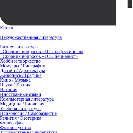
Книги
Нехудожественная литература
Бизнес литература
- Сборник вопросов «1С:Профессионал»
- Сборник вопросов «1С:Специалист»
Хобби и творчество
Мемуары / Биографии
Дизайн / Архитектура
Живопись / Графика
Кино / Музыка
Наука / Техника
История
Иностранные языки
Компьютерная литература
Медицина / Биология
Учебная литература
Психология / Саморазвитие
Религия / Эзотерика
Философия
Фотоискусство
Художественная литература