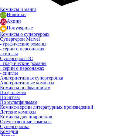
Комиксы и манга
Новинки
Акции
Популярные
Комиксы о супергероях
Супергерои Marvel
- графические романы
- серии о персонажах
- синглы
Супергерои DC
- графические романы
- серии о персонажах
- синглы
Альтернативная супергероика
Альтернативные комиксы
Комиксы по франшизам
По фильмам
По играм
По мультфильмам
Комикс-версии литературных произведений
Детские комиксы
Комиксы для подростков
Отечественные комиксы
Супергероика
Комедия