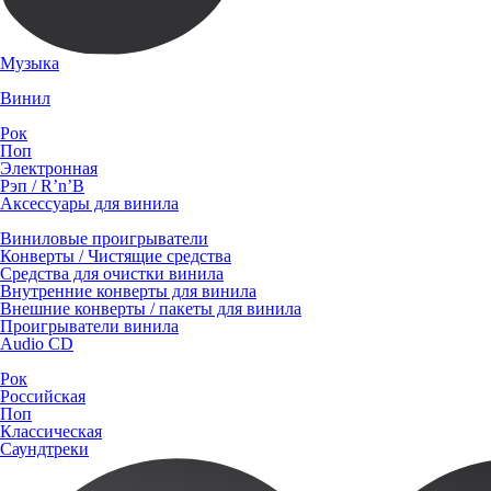
Музыка
Винил
Рок
Поп
Электронная
Рэп / R’n’B
Аксессуары для винила
Виниловые проигрыватели
Конверты / Чистящие средства
Средства для очистки винила
Внутренние конверты для винила
Внешние конверты / пакеты для винила
Проигрыватели винила
Audio CD
Рок
Российская
Поп
Классическая
Саундтреки