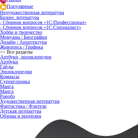
Популярные
Нехудожественная литература
Бизнес литература
- Сборник вопросов «1С:Профессионал»
- Сборник вопросов «1С:Специалист»
Хобби и творчество
Мемуары / Биографии
Дизайн / Архитектура
Живопись / Графика
>> Все разделы
Артбуки, энциклопедии
Артбуки
Гайды
Энциклопедии
Комиксы
Супергероика
Манга
Манга
Ранобэ
Художественная литература
Фантастика / Фэнтези
Детская литература
Обзоры и рецензии