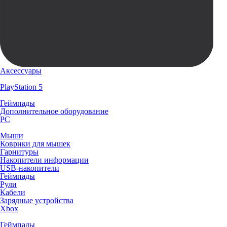
Аксессуары
PlayStation 5
Геймпады
Дополнительное оборудование
PC
Мыши
Коврики для мышек
Гарнитуры
Накопители информации
USB-накопители
Геймпады
Рули
Кабели
Зарядные устройства
Xbox
Геймпады