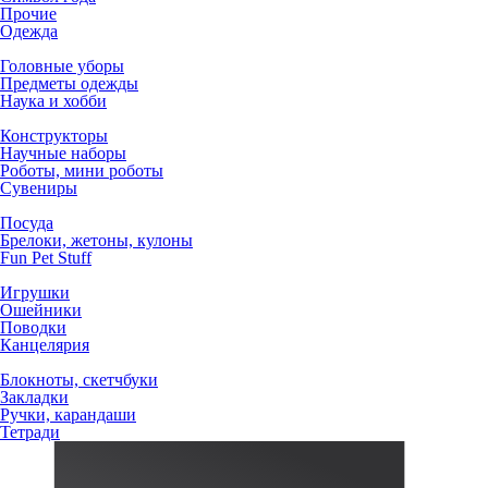
Прочие
Одежда
Головные уборы
Предметы одежды
Наука и хобби
Конструкторы
Научные наборы
Роботы, мини роботы
Сувениры
Посуда
Брелоки, жетоны, кулоны
Fun Pet Stuff
Игрушки
Ошейники
Поводки
Канцелярия
Блокноты, скетчбуки
Закладки
Ручки, карандаши
Тетради