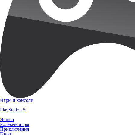
Игры и консоли
PlayStation 5
Экшен
Ролевые игры
Приключения
Гонки