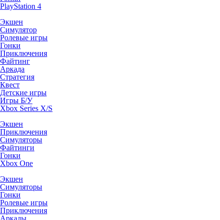
PlayStation 4
Экшен
Симулятор
Ролевые игры
Гонки
Приключения
Файтинг
Аркада
Стратегия
Квест
Детские игры
Игры Б/У
Xbox Series X/S
Экшен
Приключения
Симуляторы
Файтинги
Гонки
Xbox One
Экшен
Симуляторы
Гонки
Ролевые игры
Приключения
Аркады