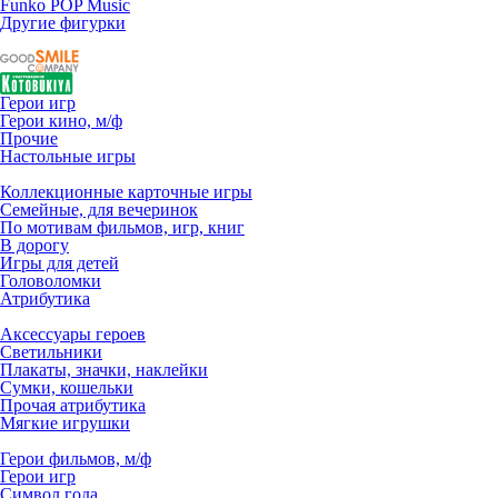
Funko POP Music
Другие фигурки
Герои игр
Герои кино, м/ф
Прочие
Настольные игры
Коллекционные карточные игры
Семейные, для вечеринок
По мотивам фильмов, игр, книг
В дорогу
Игры для детей
Головоломки
Атрибутика
Аксессуары героев
Светильники
Плакаты, значки, наклейки
Сумки, кошельки
Прочая атрибутика
Мягкие игрушки
Герои фильмов, м/ф
Герои игр
Символ года