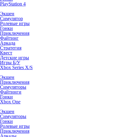
PlayStation 4
Экшен
Симулятор
Ролевые игры
Гонки
Приключения
Файтинг
Аркада
Стратегия
Квест
Детские игры
Игры Б/У
Xbox Series X/S
Экшен
Приключения
Симуляторы
Файтинги
Гонки
Xbox One
Экшен
Симуляторы
Гонки
Ролевые игры
Приключения
Аркады