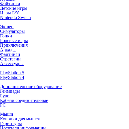
Файтинги
Детские игры
Игры Б/У
Nintendo Switch
Экшен
Симуляторы
Гонки
Ролевые игры
Приключения
Аркады
Файтинги
Стратегии
Аксессуары
PlayStation 5
PlayStation 4
Дополнительное оборудование
Геймпады
Рули
Кабели соединительные
PC
Мыши
Коврики для мышек
Гарнитуры
Носители информации