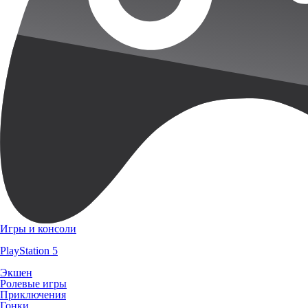
Игры и консоли
PlayStation 5
Экшен
Ролевые игры
Приключения
Гонки