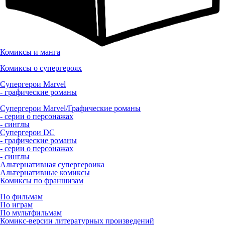
Комиксы и манга
Комиксы о супергероях
Супергерои Marvel
- графические романы
Супергерои Marvel/Графические романы
- серии о персонажах
- синглы
Супергерои DC
- графические романы
- серии о персонажах
- синглы
Альтернативная супергероика
Альтернативные комиксы
Комиксы по франшизам
По фильмам
По играм
По мультфильмам
Комикс-версии литературных произведений