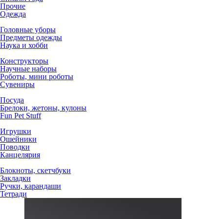
Прочие
Одежда
Головные уборы
Предметы одежды
Наука и хобби
Конструкторы
Научные наборы
Роботы, мини роботы
Сувениры
Посуда
Брелоки, жетоны, кулоны
Fun Pet Stuff
Игрушки
Ошейники
Поводки
Канцелярия
Блокноты, скетчбуки
Закладки
Ручки, карандаши
Тетради