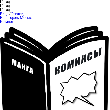
Назад
Назад
Назад
Вход
/
Регистрация
Ваш город:
Москва
Каталог