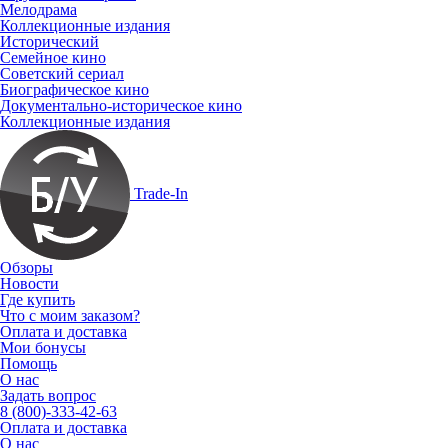
Мелодрама
Коллекционные издания
Исторический
Семейное кино
Советский сериал
Биографическое кино
Документально-историческое кино
Коллекционные издания
Trade-In
Обзоры
Новости
Где купить
Что с моим заказом?
Оплата и доставка
Мои бонусы
Помощь
О нас
Задать вопрос
8 (800)-333-42-63
Оплата и доставка
О нас