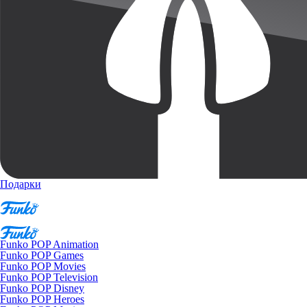
Подарки
Funko POP Animation
Funko POP Games
Funko POP Movies
Funko POP Television
Funko POP Disney
Funko POP Heroes