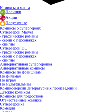
Комиксы и манга
Новинки
Акции
Популярные
Комиксы о супергероях
Супергерои Marvel
- графические романы
- серии о персонажах
- синглы
Супергерои DC
- графические романы
- серии о персонажах
- синглы
Альтернативная супергероика
Альтернативные комиксы
Комиксы по франшизам
По фильмам
По играм
По мультфильмам
Комикс-версии литературных произведений
Детские комиксы
Комиксы для подростков
Отечественные комиксы
Супергероика
Комедия