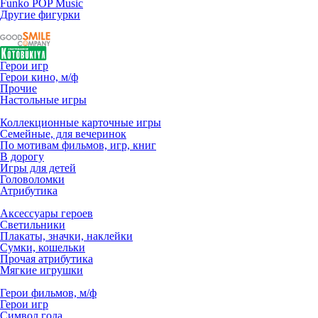
Funko POP Music
Другие фигурки
Герои игр
Герои кино, м/ф
Прочие
Настольные игры
Коллекционные карточные игры
Семейные, для вечеринок
По мотивам фильмов, игр, книг
В дорогу
Игры для детей
Головоломки
Атрибутика
Аксессуары героев
Светильники
Плакаты, значки, наклейки
Сумки, кошельки
Прочая атрибутика
Мягкие игрушки
Герои фильмов, м/ф
Герои игр
Символ года