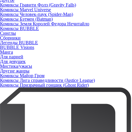
Другое
Комиксы Гравити Фолз (Gravity Falls)
Комиксы Marvel Universe
Комиксы Человек-паук (Spider-Man)
Комиксы Бэтмен (Batman)
Комиксы Земля Королей Федора Нечитайло
Комиксы BUBBLE
Синглы
Сборники
Легенды BUBBLE
BUBBLE Visions
Манга
Для парней
Для девушек
Мистика/ужасы
Другие жанры
Комиксы Майор Гром
Комиксы Лига справедливости (Justice League)
Комиксы Призрачный гонщик (Ghost Rider)