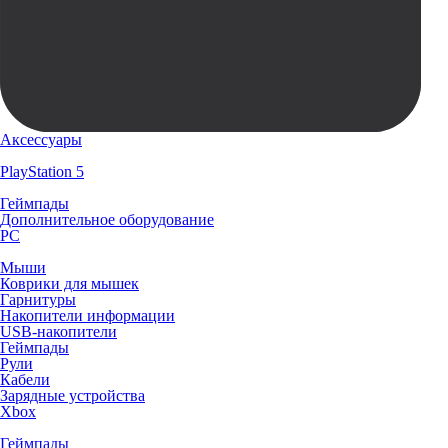
Аксессуары
PlayStation 5
Геймпады
Дополнительное оборудование
PC
Мыши
Коврики для мышек
Гарнитуры
Накопители информации
USB-накопители
Геймпады
Рули
Кабели
Зарядные устройства
Xbox
Геймпады