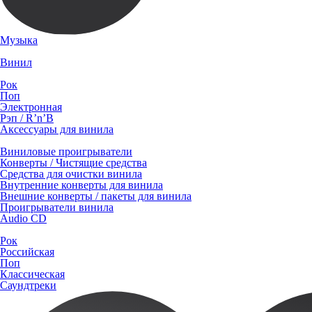
Музыка
Винил
Рок
Поп
Электронная
Рэп / R’n’B
Аксессуары для винила
Виниловые проигрыватели
Конверты / Чистящие средства
Средства для очистки винила
Внутренние конверты для винила
Внешние конверты / пакеты для винила
Проигрыватели винила
Audio CD
Рок
Российская
Поп
Классическая
Саундтреки