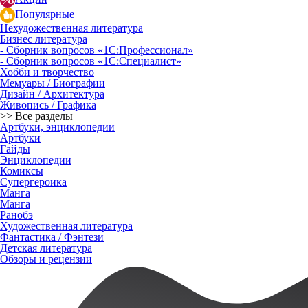
Популярные
Нехудожественная литература
Бизнес литература
- Сборник вопросов «1С:Профессионал»
- Сборник вопросов «1С:Специалист»
Хобби и творчество
Мемуары / Биографии
Дизайн / Архитектура
Живопись / Графика
>> Все разделы
Артбуки, энциклопедии
Артбуки
Гайды
Энциклопедии
Комиксы
Супергероика
Манга
Манга
Ранобэ
Художественная литература
Фантастика / Фэнтези
Детская литература
Обзоры и рецензии