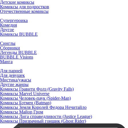
Детские комиксы
Комиксы для подростков
Отечественные комиксы
Супергероика
Комедия
Другое
Комиксы BUBBLE
Синглы
Сборники
Легенды BUBBLE
BUBBLE Visions
Манга
Для парней
Для девушек
Мистика/ужасы
Другие жанры
Комиксы Гравити Фолз (Gravity Falls)
Комиксы Marvel Universe
Комиксы Человек-паук (Spider-Man)
Комиксы Бэтмен (Batman)
Комиксы Земля Королей Федора Нечитайло
Комиксы Майор Гром
Комиксы Лига справедливости (Justice League)
Комиксы Призрачный гонщик (Ghost Rider)