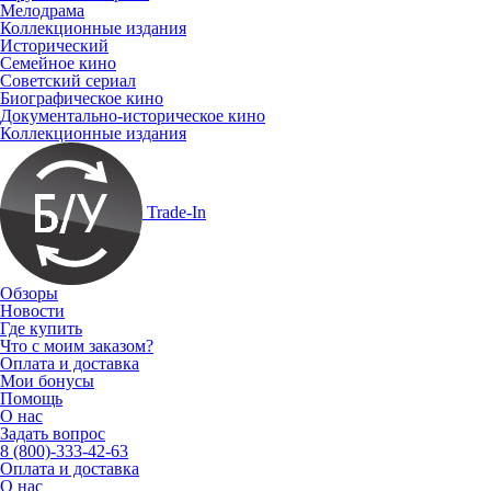
Мелодрама
Коллекционные издания
Исторический
Семейное кино
Советский сериал
Биографическое кино
Документально-историческое кино
Коллекционные издания
Trade-In
Обзоры
Новости
Где купить
Что с моим заказом?
Оплата и доставка
Мои бонусы
Помощь
О нас
Задать вопрос
8 (800)-333-42-63
Оплата и доставка
О нас