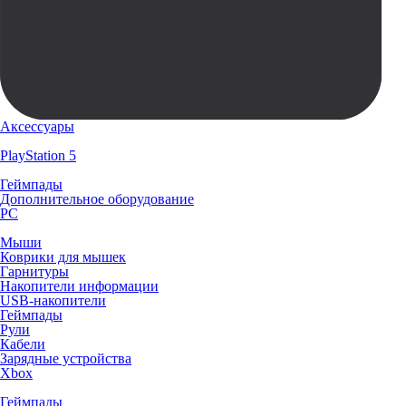
Аксессуары
PlayStation 5
Геймпады
Дополнительное оборудование
PC
Мыши
Коврики для мышек
Гарнитуры
Накопители информации
USB-накопители
Геймпады
Рули
Кабели
Зарядные устройства
Xbox
Геймпады