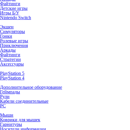
Файтинги
Детские игры
Игры Б/У
Nintendo Switch
Экшен
Симуляторы
Гонки
Ролевые игры
Приключения
Аркады
Файтинги
Стратегии
Аксессуары
PlayStation 5
PlayStation 4
Дополнительное оборудование
Геймпады
Рули
Кабели соединительные
PC
Мыши
Коврики для мышек
Гарнитуры
Носители информации