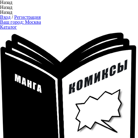
Назад
Назад
Назад
Вход
/
Регистрация
Ваш город:
Москва
Каталог