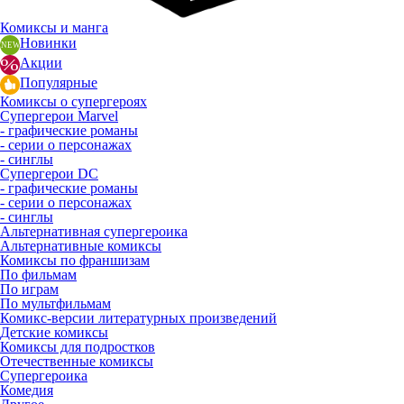
Комиксы и манга
Новинки
Акции
Популярные
Комиксы о супергероях
Супергерои Marvel
- графические романы
- серии о персонажах
- синглы
Супергерои DC
- графические романы
- серии о персонажах
- синглы
Альтернативная супергероика
Альтернативные комиксы
Комиксы по франшизам
По фильмам
По играм
По мультфильмам
Комикс-версии литературных произведений
Детские комиксы
Комиксы для подростков
Отечественные комиксы
Супергероика
Комедия