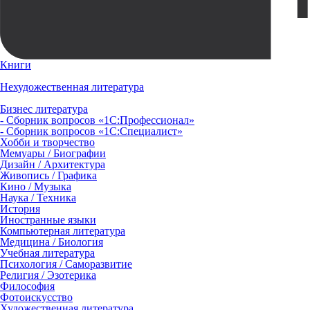
Книги
Нехудожественная литература
Бизнес литература
- Сборник вопросов «1С:Профессионал»
- Сборник вопросов «1С:Специалист»
Хобби и творчество
Мемуары / Биографии
Дизайн / Архитектура
Живопись / Графика
Кино / Музыка
Наука / Техника
История
Иностранные языки
Компьютерная литература
Медицина / Биология
Учебная литература
Психология / Саморазвитие
Религия / Эзотерика
Философия
Фотоискусство
Художественная литература