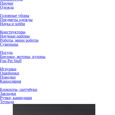
Прочие
Одежда
Головные уборы
Предметы одежды
Наука и хобби
Конструкторы
Научные наборы
Роботы, мини роботы
Сувениры
Посуда
Брелоки, жетоны, кулоны
Fun Pet Stuff
Игрушки
Ошейники
Поводки
Канцелярия
Блокноты, скетчбуки
Закладки
Ручки, карандаши
Тетради