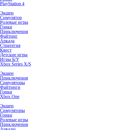
PlayStation 4
Экшен
Симулятор
Ролевые игры
Гонки
Приключения
Файтинг
Аркада
Стратегия
Квест
Детские игры
Игры Б/У
Xbox Series X/S
Экшен
Приключения
Симуляторы
Файтинги
Гонки
Xbox One
Экшен
Симуляторы
Гонки
Ролевые игры
Приключения
Аркады