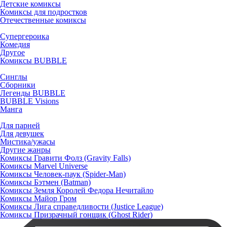
Детские комиксы
Комиксы для подростков
Отечественные комиксы
Супергероика
Комедия
Другое
Комиксы BUBBLE
Синглы
Сборники
Легенды BUBBLE
BUBBLE Visions
Манга
Для парней
Для девушек
Мистика/ужасы
Другие жанры
Комиксы Гравити Фолз (Gravity Falls)
Комиксы Marvel Universe
Комиксы Человек-паук (Spider-Man)
Комиксы Бэтмен (Batman)
Комиксы Земля Королей Федора Нечитайло
Комиксы Майор Гром
Комиксы Лига справедливости (Justice League)
Комиксы Призрачный гонщик (Ghost Rider)