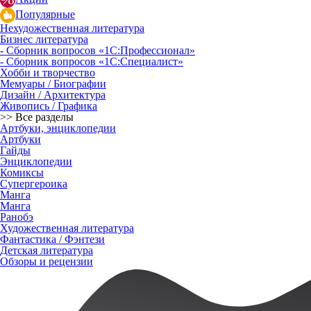
Популярные
Нехудожественная литература
Бизнес литература
- Сборник вопросов «1С:Профессионал»
- Сборник вопросов «1С:Специалист»
Хобби и творчество
Мемуары / Биографии
Дизайн / Архитектура
Живопись / Графика
>> Все разделы
Артбуки, энциклопедии
Артбуки
Гайды
Энциклопедии
Комиксы
Супергероика
Манга
Манга
Ранобэ
Художественная литература
Фантастика / Фэнтези
Детская литература
Обзоры и рецензии