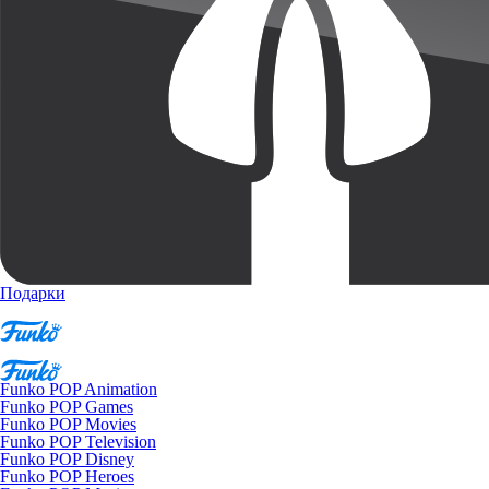
Подарки
Funko POP Animation
Funko POP Games
Funko POP Movies
Funko POP Television
Funko POP Disney
Funko POP Heroes