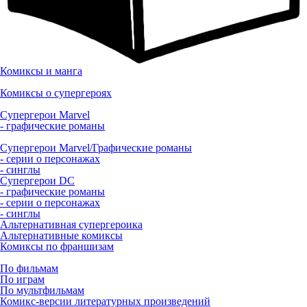
Комиксы и манга
Комиксы о супергероях
Супергерои Marvel
- графические романы
Супергерои Marvel/Графические романы
- серии о персонажах
- синглы
Супергерои DC
- графические романы
- серии о персонажах
- синглы
Альтернативная супергероика
Альтернативные комиксы
Комиксы по франшизам
По фильмам
По играм
По мультфильмам
Комикс-версии литературных произведений