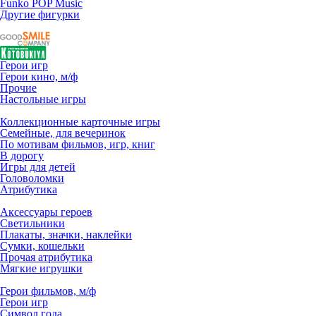
Funko POP Music
Другие фигурки
Герои игр
Герои кино, м/ф
Прочие
Настольные игры
Коллекционные карточные игры
Семейные, для вечеринок
По мотивам фильмов, игр, книг
В дорогу
Игры для детей
Головоломки
Атрибутика
Аксессуары героев
Светильники
Плакаты, значки, наклейки
Сумки, кошельки
Прочая атрибутика
Мягкие игрушки
Герои фильмов, м/ф
Герои игр
Символ года