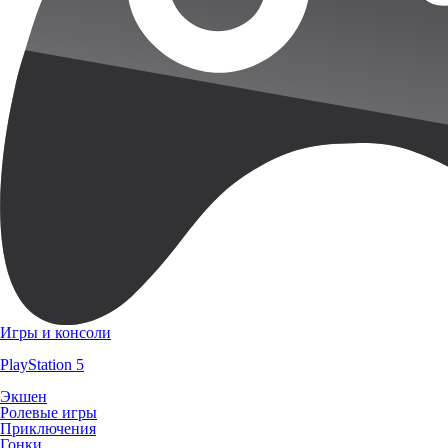
Игры и консоли
PlayStation 5
Экшен
Ролевые игры
Приключения
Гонки