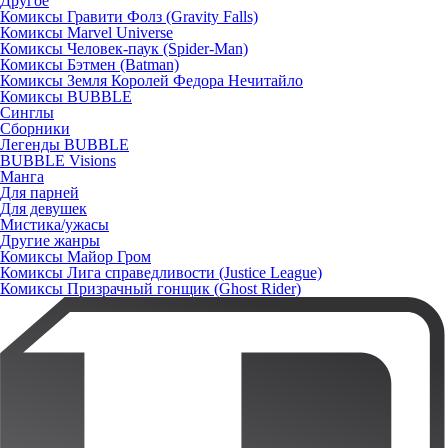
Другое
Комиксы Гравити Фолз (Gravity Falls)
Комиксы Marvel Universe
Комиксы Человек-паук (Spider-Man)
Комиксы Бэтмен (Batman)
Комиксы Земля Королей Федора Нечитайло
Комиксы BUBBLE
Синглы
Сборники
Легенды BUBBLE
BUBBLE Visions
Манга
Для парней
Для девушек
Мистика/ужасы
Другие жанры
Комиксы Майор Гром
Комиксы Лига справедливости (Justice League)
Комиксы Призрачный гонщик (Ghost Rider)