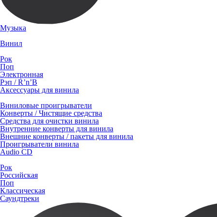
Музыка
Винил
Рок
Поп
Электронная
Рэп / R’n’B
Аксессуары для винила
Виниловые проигрыватели
Конверты / Чистящие средства
Средства для очистки винила
Внутренние конверты для винила
Внешние конверты / пакеты для винила
Проигрыватели винила
Audio CD
Рок
Российская
Поп
Классическая
Саундтреки