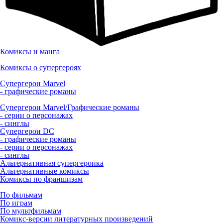
Комиксы и манга
Комиксы о супергероях
Супергерои Marvel
- графические романы
Супергерои Marvel/Графические романы
- серии о персонажах
- синглы
Супергерои DC
- графические романы
- серии о персонажах
- синглы
Альтернативная супергероика
Альтернативные комиксы
Комиксы по франшизам
По фильмам
По играм
По мультфильмам
Комикс-версии литературных произведений