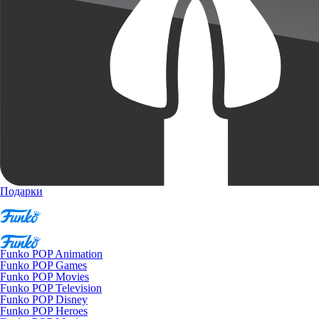
Подарки
Funko POP Animation
Funko POP Games
Funko POP Movies
Funko POP Television
Funko POP Disney
Funko POP Heroes