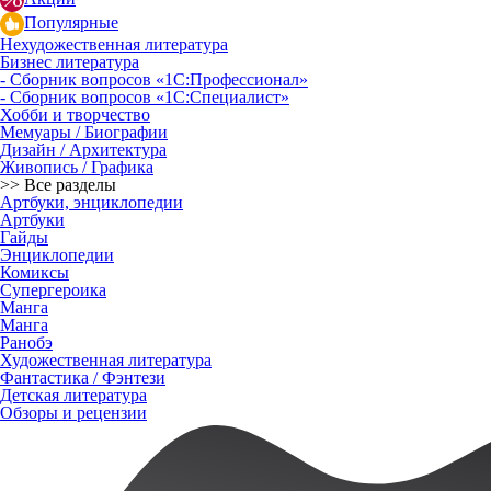
Популярные
Нехудожественная литература
Бизнес литература
- Сборник вопросов «1С:Профессионал»
- Сборник вопросов «1С:Специалист»
Хобби и творчество
Мемуары / Биографии
Дизайн / Архитектура
Живопись / Графика
>> Все разделы
Артбуки, энциклопедии
Артбуки
Гайды
Энциклопедии
Комиксы
Супергероика
Манга
Манга
Ранобэ
Художественная литература
Фантастика / Фэнтези
Детская литература
Обзоры и рецензии