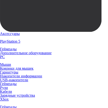
Аксессуары
PlayStation 5
Геймпады
Дополнительное оборудование
PC
Мыши
Коврики для мышек
Гарнитуры
Накопители информации
USB-накопители
Геймпады
Рули
Кабели
Зарядные устройства
Xbox
Геймпады