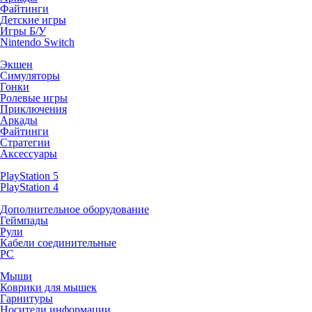
Файтинги
Детские игры
Игры Б/У
Nintendo Switch
Экшен
Симуляторы
Гонки
Ролевые игры
Приключения
Аркады
Файтинги
Стратегии
Аксессуары
PlayStation 5
PlayStation 4
Дополнительное оборудование
Геймпады
Рули
Кабели соединительные
PC
Мыши
Коврики для мышек
Гарнитуры
Носители информации