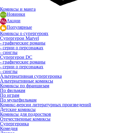
Комиксы и манга
Новинки
Акции
Популярные
Комиксы о супергероях
Супергерои Marvel
- графические романы
- серии о персонажах
- синглы
Супергерои DC
- графические романы
- серии о персонажах
- синглы
Альтернативная супергероика
Альтернативные комиксы
Комиксы по франшизам
По фильмам
По играм
По мультфильмам
Комикс-версии литературных произведений
Детские комиксы
Комиксы для подростков
Отечественные комиксы
Супергероика
Комедия