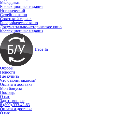
Мелодрама
Коллекционные издания
Исторический
Семейное кино
Советский сериал
Биографическое кино
Документально-историческое кино
Коллекционные издания
Trade-In
Обзоры
Новости
Где купить
Что с моим заказом?
Оплата и доставка
Мои бонусы
Помощь
О нас
Задать вопрос
8 (800)-333-42-63
Оплата и доставка
О нас