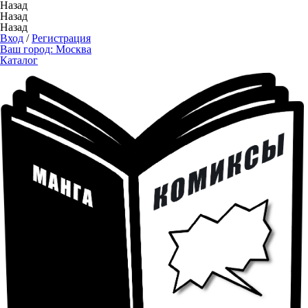
Назад
Назад
Назад
Вход
/
Регистрация
Ваш город:
Москва
Каталог