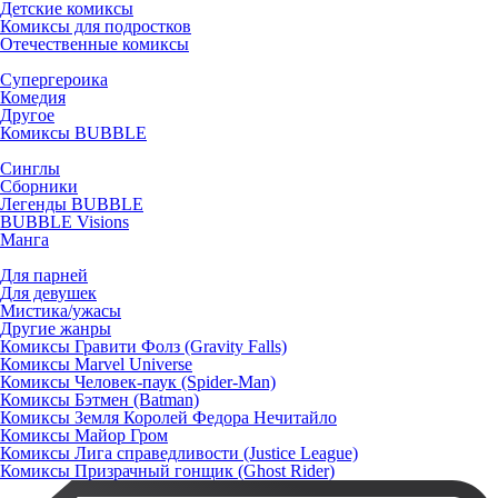
Детские комиксы
Комиксы для подростков
Отечественные комиксы
Супергероика
Комедия
Другое
Комиксы BUBBLE
Синглы
Сборники
Легенды BUBBLE
BUBBLE Visions
Манга
Для парней
Для девушек
Мистика/ужасы
Другие жанры
Комиксы Гравити Фолз (Gravity Falls)
Комиксы Marvel Universe
Комиксы Человек-паук (Spider-Man)
Комиксы Бэтмен (Batman)
Комиксы Земля Королей Федора Нечитайло
Комиксы Майор Гром
Комиксы Лига справедливости (Justice League)
Комиксы Призрачный гонщик (Ghost Rider)