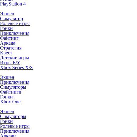
PlayStation 4
Экшен
Симулятор
Ролевые игры
Гонки
Приключения
Файтинг
Аркада
Стратегия
Квест
Детские игры
Игры Б/У
Xbox Series X/S
Экшен
Приключения
Симуляторы
Файтинги
Гонки
Xbox One
Экшен
Симуляторы
Гонки
Ролевые игры
Приключения
Аркады