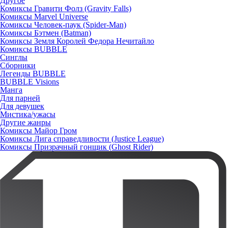
Другое
Комиксы Гравити Фолз (Gravity Falls)
Комиксы Marvel Universe
Комиксы Человек-паук (Spider-Man)
Комиксы Бэтмен (Batman)
Комиксы Земля Королей Федора Нечитайло
Комиксы BUBBLE
Синглы
Сборники
Легенды BUBBLE
BUBBLE Visions
Манга
Для парней
Для девушек
Мистика/ужасы
Другие жанры
Комиксы Майор Гром
Комиксы Лига справедливости (Justice League)
Комиксы Призрачный гонщик (Ghost Rider)