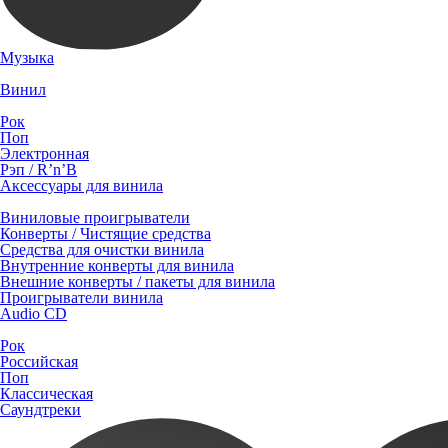
Музыка
Винил
Рок
Поп
Электронная
Рэп / R’n’B
Аксессуары для винила
Виниловые проигрыватели
Конверты / Чистящие средства
Средства для очистки винила
Внутренние конверты для винила
Внешние конверты / пакеты для винила
Проигрыватели винила
Audio CD
Рок
Российская
Поп
Классическая
Саундтреки