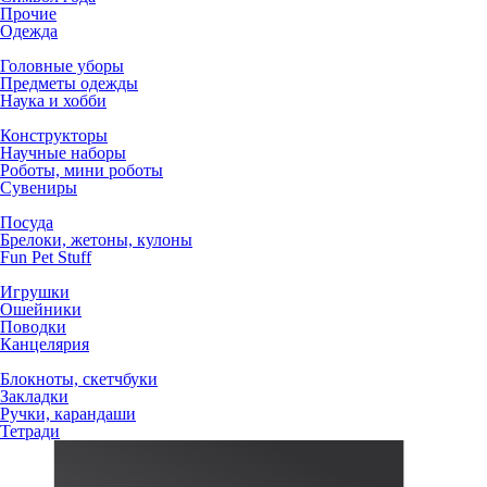
Прочие
Одежда
Головные уборы
Предметы одежды
Наука и хобби
Конструкторы
Научные наборы
Роботы, мини роботы
Сувениры
Посуда
Брелоки, жетоны, кулоны
Fun Pet Stuff
Игрушки
Ошейники
Поводки
Канцелярия
Блокноты, скетчбуки
Закладки
Ручки, карандаши
Тетради