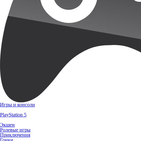
Игры и консоли
PlayStation 5
Экшен
Ролевые игры
Приключения
Гонки