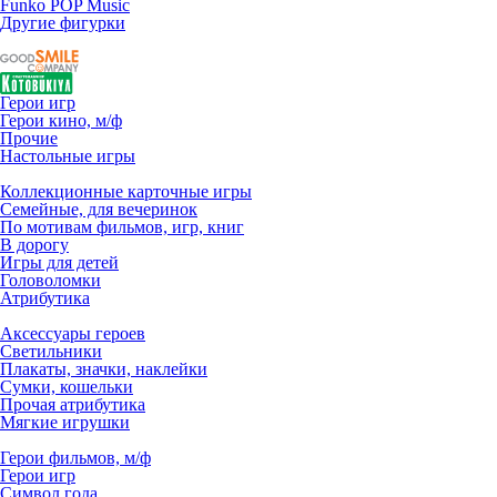
Funko POP Music
Другие фигурки
Герои игр
Герои кино, м/ф
Прочие
Настольные игры
Коллекционные карточные игры
Семейные, для вечеринок
По мотивам фильмов, игр, книг
В дорогу
Игры для детей
Головоломки
Атрибутика
Аксессуары героев
Светильники
Плакаты, значки, наклейки
Сумки, кошельки
Прочая атрибутика
Мягкие игрушки
Герои фильмов, м/ф
Герои игр
Символ года