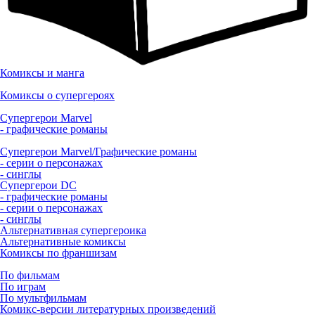
Комиксы и манга
Комиксы о супергероях
Супергерои Marvel
- графические романы
Супергерои Marvel/Графические романы
- серии о персонажах
- синглы
Супергерои DC
- графические романы
- серии о персонажах
- синглы
Альтернативная супергероика
Альтернативные комиксы
Комиксы по франшизам
По фильмам
По играм
По мультфильмам
Комикс-версии литературных произведений