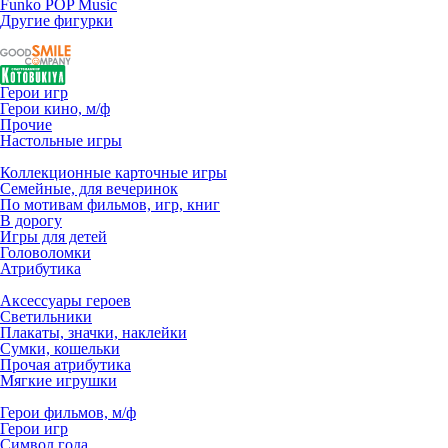
Funko POP Music
Другие фигурки
Герои игр
Герои кино, м/ф
Прочие
Настольные игры
Коллекционные карточные игры
Семейные, для вечеринок
По мотивам фильмов, игр, книг
В дорогу
Игры для детей
Головоломки
Атрибутика
Аксессуары героев
Светильники
Плакаты, значки, наклейки
Сумки, кошельки
Прочая атрибутика
Мягкие игрушки
Герои фильмов, м/ф
Герои игр
Символ года