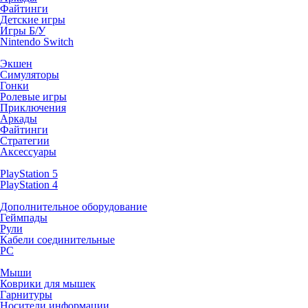
Файтинги
Детские игры
Игры Б/У
Nintendo Switch
Экшен
Симуляторы
Гонки
Ролевые игры
Приключения
Аркады
Файтинги
Стратегии
Аксессуары
PlayStation 5
PlayStation 4
Дополнительное оборудование
Геймпады
Рули
Кабели соединительные
PC
Мыши
Коврики для мышек
Гарнитуры
Носители информации