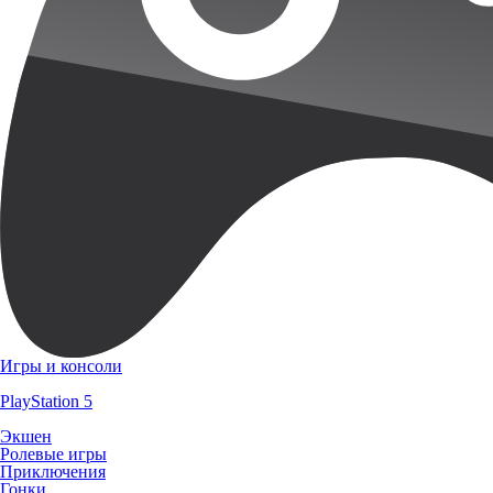
Игры и консоли
PlayStation 5
Экшен
Ролевые игры
Приключения
Гонки