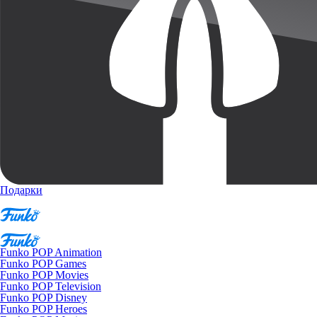
Подарки
Funko POP Animation
Funko POP Games
Funko POP Movies
Funko POP Television
Funko POP Disney
Funko POP Heroes