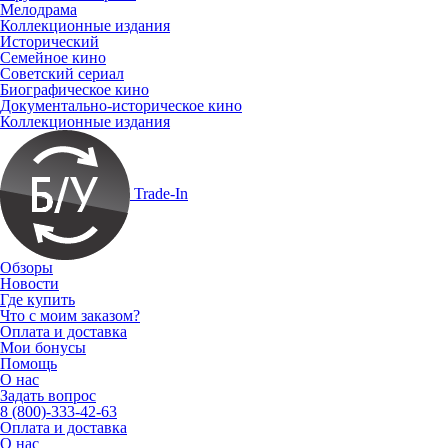
Мелодрама
Коллекционные издания
Исторический
Семейное кино
Советский сериал
Биографическое кино
Документально-историческое кино
Коллекционные издания
Trade-In
Обзоры
Новости
Где купить
Что с моим заказом?
Оплата и доставка
Мои бонусы
Помощь
О нас
Задать вопрос
8 (800)-333-42-63
Оплата и доставка
О нас