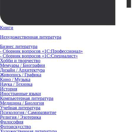
Книги
Нехудожественная литература
Бизнес литература
- Сборник вопросов «1С:Профессионал»
- Сборник вопросов «1С:Специалист»
Хобби и творчество
Мемуары / Биографии
Дизайн / Архитектура
Живопись / Графика
Кино / Музыка
Наука / Техника
История
Иностранные языки
Компьютерная литература
Медицина / Биология
Учебная литература
Психология / Саморазвитие
Религия / Эзотерика
Философия
Фотоискусство
Художественная литература