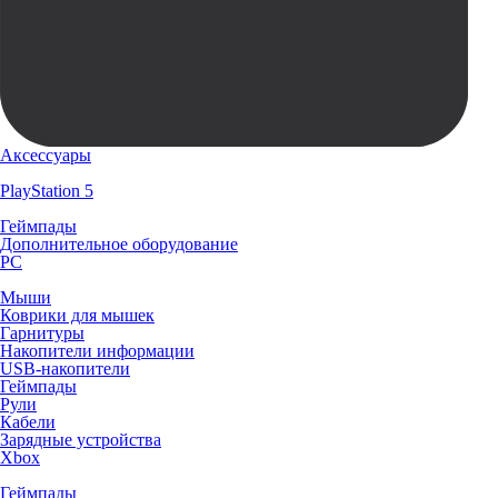
Аксессуары
PlayStation 5
Геймпады
Дополнительное оборудование
PC
Мыши
Коврики для мышек
Гарнитуры
Накопители информации
USB-накопители
Геймпады
Рули
Кабели
Зарядные устройства
Xbox
Геймпады