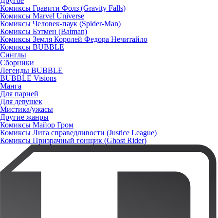
Другое
Комиксы Гравити Фолз (Gravity Falls)
Комиксы Marvel Universe
Комиксы Человек-паук (Spider-Man)
Комиксы Бэтмен (Batman)
Комиксы Земля Королей Федора Нечитайло
Комиксы BUBBLE
Синглы
Сборники
Легенды BUBBLE
BUBBLE Visions
Манга
Для парней
Для девушек
Мистика/ужасы
Другие жанры
Комиксы Майор Гром
Комиксы Лига справедливости (Justice League)
Комиксы Призрачный гонщик (Ghost Rider)