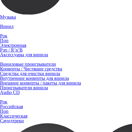
Музыка
Винил
Рок
Поп
Электронная
Рэп / R’n’B
Аксессуары для винила
Виниловые проигрыватели
Конверты / Чистящие средства
Средства для очистки винила
Внутренние конверты для винила
Внешние конверты / пакеты для винила
Проигрыватели винила
Audio CD
Рок
Российская
Поп
Классическая
Саундтреки