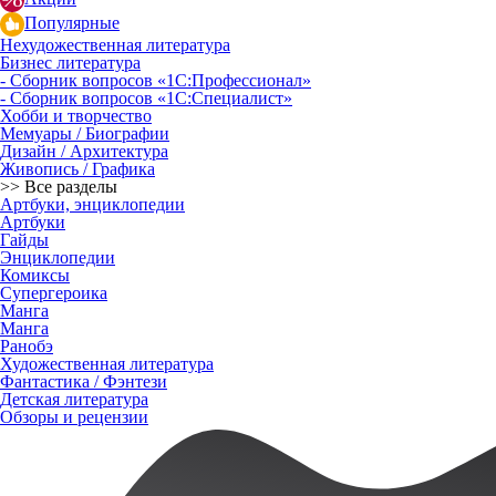
Популярные
Нехудожественная литература
Бизнес литература
- Сборник вопросов «1С:Профессионал»
- Сборник вопросов «1С:Специалист»
Хобби и творчество
Мемуары / Биографии
Дизайн / Архитектура
Живопись / Графика
>> Все разделы
Артбуки, энциклопедии
Артбуки
Гайды
Энциклопедии
Комиксы
Супергероика
Манга
Манга
Ранобэ
Художественная литература
Фантастика / Фэнтези
Детская литература
Обзоры и рецензии