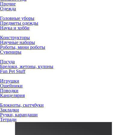
Прочие
Одежда
Головные уборы
Предметы одежды
Наука и хобби
Конструкторы
Научные наборы
Роботы, мини роботы
Сувениры
Посуда
Брелоки, жетоны, кулоны
Fun Pet Stuff
Игрушки
Ошейники
Поводки
Канцелярия
Блокноты, скетчбуки
Закладки
Ручки, карандаши
Тетради