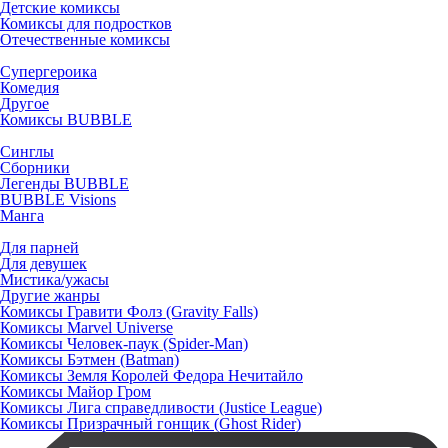
Детские комиксы
Комиксы для подростков
Отечественные комиксы
Супергероика
Комедия
Другое
Комиксы BUBBLE
Синглы
Сборники
Легенды BUBBLE
BUBBLE Visions
Манга
Для парней
Для девушек
Мистика/ужасы
Другие жанры
Комиксы Гравити Фолз (Gravity Falls)
Комиксы Marvel Universe
Комиксы Человек-паук (Spider-Man)
Комиксы Бэтмен (Batman)
Комиксы Земля Королей Федора Нечитайло
Комиксы Майор Гром
Комиксы Лига справедливости (Justice League)
Комиксы Призрачный гонщик (Ghost Rider)