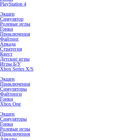
PlayStation 4
Экшен
Симулятор
Ролевые игры
Гонки
Приключения
Файтинг
Аркада
Стратегия
Квест
Детские игры
Игры Б/У
Xbox Series X/S
Экшен
Приключения
Симуляторы
Файтинги
Гонки
Xbox One
Экшен
Симуляторы
Гонки
Ролевые игры
Приключения
Аркады