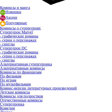
Комиксы и манга
Новинки
Акции
Популярные
Комиксы о супергероях
Супергерои Marvel
- графические романы
- серии о персонажах
- синглы
Супергерои DC
- графические романы
- серии о персонажах
- синглы
Альтернативная супергероика
Альтернативные комиксы
Комиксы по франшизам
По фильмам
По играм
По мультфильмам
Комикс-версии литературных произведений
Детские комиксы
Комиксы для подростков
Отечественные комиксы
Супергероика
Комедия