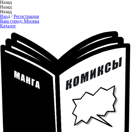
Назад
Назад
Назад
Вход
/
Регистрация
Ваш город:
Москва
Каталог