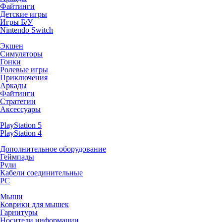
Файтинги
Детские игры
Игры Б/У
Nintendo Switch
Экшен
Симуляторы
Гонки
Ролевые игры
Приключения
Аркады
Файтинги
Стратегии
Аксессуары
PlayStation 5
PlayStation 4
Дополнительное оборудование
Геймпады
Рули
Кабели соединительные
PC
Мыши
Коврики для мышек
Гарнитуры
Носители информации