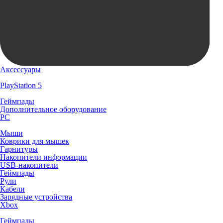
Аксессуары
PlayStation 5
Геймпады
Дополнительное оборудование
PC
Мыши
Коврики для мышек
Гарнитуры
Накопители информации
USB-накопители
Геймпады
Рули
Кабели
Зарядные устройства
Xbox
Геймпады