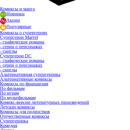
Комиксы и манга
Новинки
Акции
Популярные
Комиксы о супергероях
Супергерои Marvel
- графические романы
- серии о персонажах
- синглы
Супергерои DC
- графические романы
- серии о персонажах
- синглы
Альтернативная супергероика
Альтернативные комиксы
Комиксы по франшизам
По фильмам
По играм
По мультфильмам
Комикс-версии литературных произведений
Детские комиксы
Комиксы для подростков
Отечественные комиксы
Супергероика
Комедия