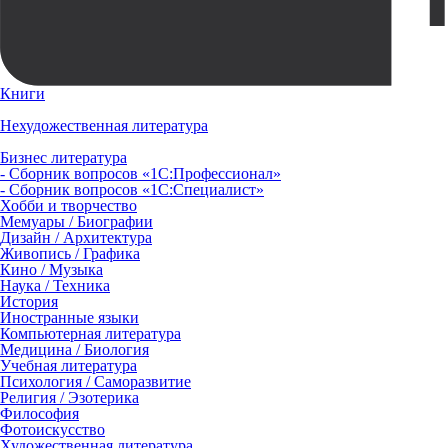
Книги
Нехудожественная литература
Бизнес литература
- Сборник вопросов «1С:Профессионал»
- Сборник вопросов «1С:Специалист»
Хобби и творчество
Мемуары / Биографии
Дизайн / Архитектура
Живопись / Графика
Кино / Музыка
Наука / Техника
История
Иностранные языки
Компьютерная литература
Медицина / Биология
Учебная литература
Психология / Саморазвитие
Религия / Эзотерика
Философия
Фотоискусство
Художественная литература