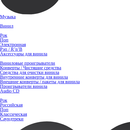
Музыка
Винил
Рок
Поп
Электронная
Рэп / R’n’B
Аксессуары для винила
Виниловые проигрыватели
Конверты / Чистящие средства
Средства для очистки винила
Внутренние конверты для винила
Внешние конверты / пакеты для винила
Проигрыватели винила
Audio CD
Рок
Российская
Поп
Классическая
Саундтреки