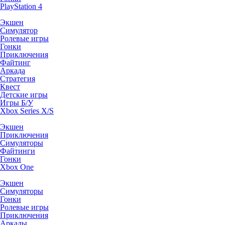
PlayStation 4
Экшен
Симулятор
Ролевые игры
Гонки
Приключения
Файтинг
Аркада
Стратегия
Квест
Детские игры
Игры Б/У
Xbox Series X/S
Экшен
Приключения
Симуляторы
Файтинги
Гонки
Xbox One
Экшен
Симуляторы
Гонки
Ролевые игры
Приключения
Аркады