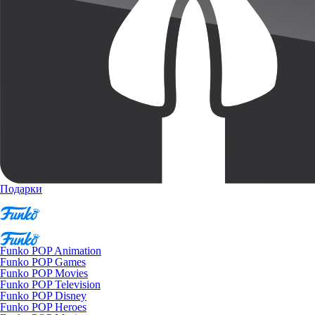
Подарки
Funko POP Animation
Funko POP Games
Funko POP Movies
Funko POP Television
Funko POP Disney
Funko POP Heroes