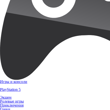
Игры и консоли
PlayStation 5
Экшен
Ролевые игры
Приключения
Гонки