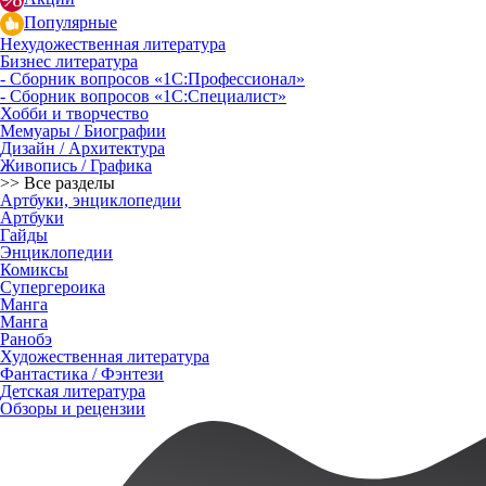
Популярные
Нехудожественная литература
Бизнес литература
- Сборник вопросов «1С:Профессионал»
- Сборник вопросов «1С:Специалист»
Хобби и творчество
Мемуары / Биографии
Дизайн / Архитектура
Живопись / Графика
>> Все разделы
Артбуки, энциклопедии
Артбуки
Гайды
Энциклопедии
Комиксы
Супергероика
Манга
Манга
Ранобэ
Художественная литература
Фантастика / Фэнтези
Детская литература
Обзоры и рецензии