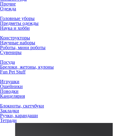
Прочие
Одежда
Головные уборы
Предметы одежды
Наука и хобби
Конструкторы
Научные наборы
Роботы, мини роботы
Сувениры
Посуда
Брелоки, жетоны, кулоны
Fun Pet Stuff
Игрушки
Ошейники
Поводки
Канцелярия
Блокноты, скетчбуки
Закладки
Ручки, карандаши
Тетради