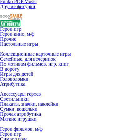
Funko POP Music
Другие фигурки
Герои игр
Герои кино, м/ф
Прочие
Настольные игры
Коллекционные карточные игры
Семейные, для вечеринок
По мотивам фильмов, игр, книг
В дорогу
Игры для детей
Головоломки
Атрибутика
Аксессуары героев
Светильники
Плакаты, значки, наклейки
Сумки, кошельки
Прочая атрибутика
Мягкие игрушки
Герои фильмов, м/ф
Герои игр
Символ года