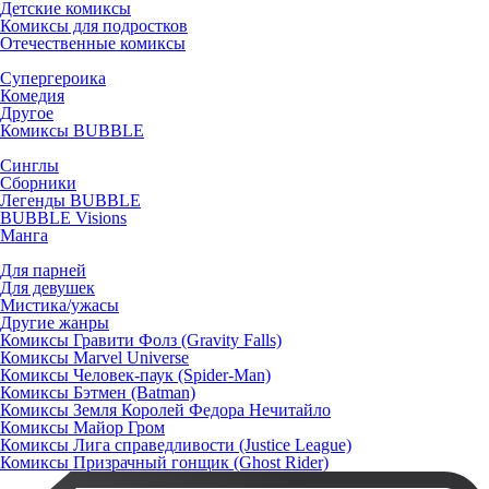
Детские комиксы
Комиксы для подростков
Отечественные комиксы
Супергероика
Комедия
Другое
Комиксы BUBBLE
Синглы
Сборники
Легенды BUBBLE
BUBBLE Visions
Манга
Для парней
Для девушек
Мистика/ужасы
Другие жанры
Комиксы Гравити Фолз (Gravity Falls)
Комиксы Marvel Universe
Комиксы Человек-паук (Spider-Man)
Комиксы Бэтмен (Batman)
Комиксы Земля Королей Федора Нечитайло
Комиксы Майор Гром
Комиксы Лига справедливости (Justice League)
Комиксы Призрачный гонщик (Ghost Rider)