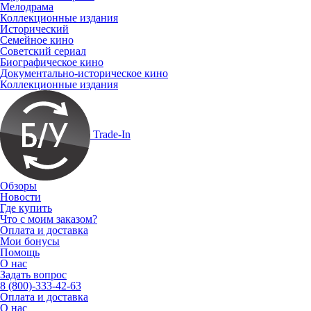
Мелодрама
Коллекционные издания
Исторический
Семейное кино
Советский сериал
Биографическое кино
Документально-историческое кино
Коллекционные издания
Trade-In
Обзоры
Новости
Где купить
Что с моим заказом?
Оплата и доставка
Мои бонусы
Помощь
О нас
Задать вопрос
8 (800)-333-42-63
Оплата и доставка
О нас