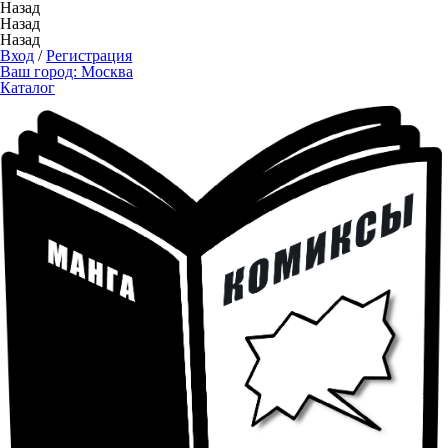
Назад
Назад
Назад
Вход
/
Регистрация
Ваш город:
Москва
Каталог