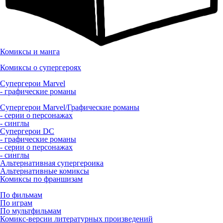
Комиксы и манга
Комиксы о супергероях
Супергерои Marvel
- графические романы
Супергерои Marvel/Графические романы
- серии о персонажах
- синглы
Супергерои DC
- графические романы
- серии о персонажах
- синглы
Альтернативная супергероика
Альтернативные комиксы
Комиксы по франшизам
По фильмам
По играм
По мультфильмам
Комикс-версии литературных произведений