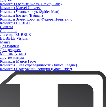
Другое
Комиксы Гравити Фолз (Gravity Falls)
Комиксы Marvel Universe
Комиксы Человек-паук (Spider-Man)
Комиксы Бэтмен (Batman)
Комиксы Земля Королей Федора Нечитайло
Комиксы BUBBLE
Синглы
Сборники
Легенды BUBBLE
BUBBLE Visions
Манга
Для парней
Для девушек
Мистика/ужасы
Другие жанры
Комиксы Майор Гром
Комиксы Лига справедливости (Justice League)
Комиксы Призрачный гонщик (Ghost Rider)