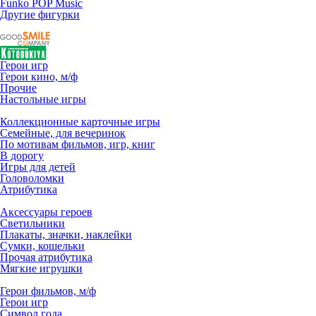
Funko POP Music
Другие фигурки
Герои игр
Герои кино, м/ф
Прочие
Настольные игры
Коллекционные карточные игры
Семейные, для вечеринок
По мотивам фильмов, игр, книг
В дорогу
Игры для детей
Головоломки
Атрибутика
Аксессуары героев
Светильники
Плакаты, значки, наклейки
Сумки, кошельки
Прочая атрибутика
Мягкие игрушки
Герои фильмов, м/ф
Герои игр
Символ года