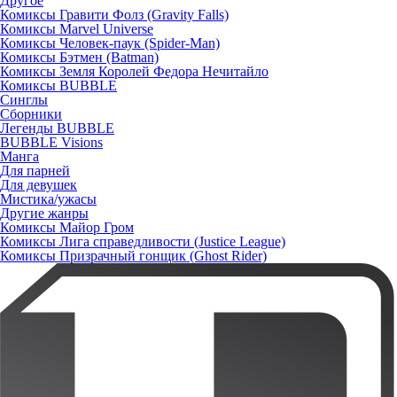
Другое
Комиксы Гравити Фолз (Gravity Falls)
Комиксы Marvel Universe
Комиксы Человек-паук (Spider-Man)
Комиксы Бэтмен (Batman)
Комиксы Земля Королей Федора Нечитайло
Комиксы BUBBLE
Синглы
Сборники
Легенды BUBBLE
BUBBLE Visions
Манга
Для парней
Для девушек
Мистика/ужасы
Другие жанры
Комиксы Майор Гром
Комиксы Лига справедливости (Justice League)
Комиксы Призрачный гонщик (Ghost Rider)