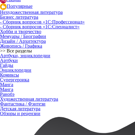
Популярные
Нехудожественная литература
Бизнес литература
- Сборник вопросов «1С:Профессионал»
- Сборник вопросов «1С:Специалист»
Хобби и творчество
Мемуары / Биографии
Дизайн / Архитектура
Живопись / Графика
>> Все разделы
Артбуки, энциклопедии
Артбуки
Гайды
Энциклопедии
Комиксы
Супергероика
Манга
Манга
Ранобэ
Художественная литература
Фантастика / Фэнтези
Детская литература
Обзоры и рецензии