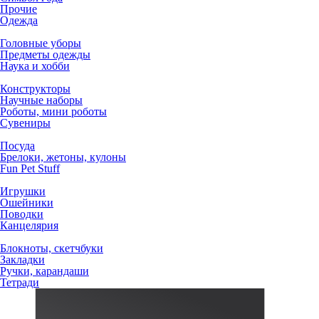
Прочие
Одежда
Головные уборы
Предметы одежды
Наука и хобби
Конструкторы
Научные наборы
Роботы, мини роботы
Сувениры
Посуда
Брелоки, жетоны, кулоны
Fun Pet Stuff
Игрушки
Ошейники
Поводки
Канцелярия
Блокноты, скетчбуки
Закладки
Ручки, карандаши
Тетради