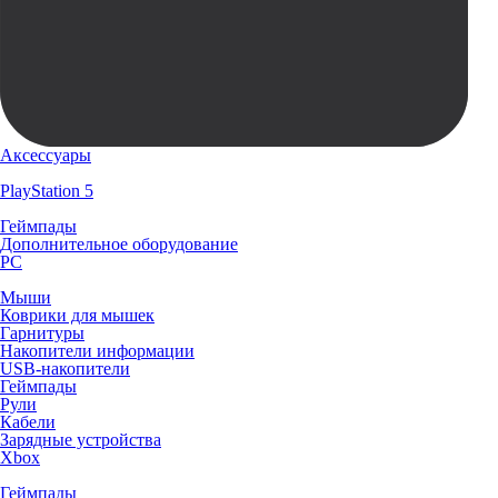
Аксессуары
PlayStation 5
Геймпады
Дополнительное оборудование
PC
Мыши
Коврики для мышек
Гарнитуры
Накопители информации
USB-накопители
Геймпады
Рули
Кабели
Зарядные устройства
Xbox
Геймпады