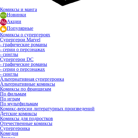
Комиксы и манга
Новинки
Акции
Популярные
Комиксы о супергероях
Супергерои Marvel
- графические романы
- серии о персонажах
- синглы
Супергерои DC
- графические романы
- серии о персонажах
- синглы
Альтернативная супергероика
Альтернативные комиксы
Комиксы по франшизам
По фильмам
По играм
По мультфильмам
Комикс-версии литературных произведений
Детские комиксы
Комиксы для подростков
Отечественные комиксы
Супергероика
Комедия