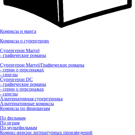
Комиксы и манга
Комиксы о супергероях
Супергерои Marvel
- графические романы
Супергерои Marvel/Графические романы
- серии о персонажах
- синглы
Супергерои DC
- графические романы
- серии о персонажах
- синглы
Альтернативная супергероика
Альтернативные комиксы
Комиксы по франшизам
По фильмам
По играм
По мультфильмам
Комикс-версии литературных произведений