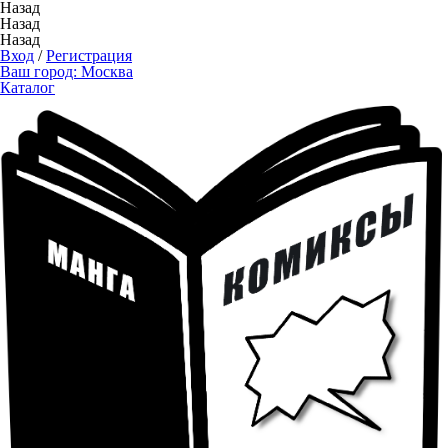
Назад
Назад
Назад
Вход
/
Регистрация
Ваш город:
Москва
Каталог