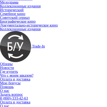
Мелодрама
Коллекционные издания
Исторический
Семейное кино
Советский сериал
Биографическое кино
Документально-историческое кино
Коллекционные издания
Trade-In
Обзоры
Новости
Где купить
Что с моим заказом?
Оплата и доставка
Мои бонусы
Помощь
О нас
Задать вопрос
8 (800)-333-42-63
Оплата и доставка
О нас