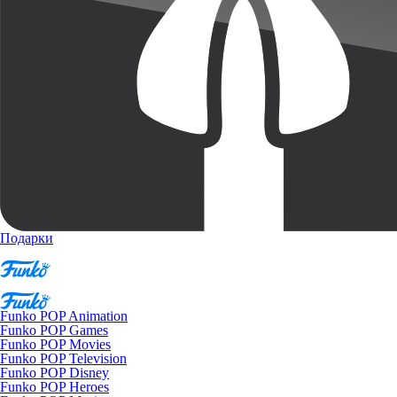
Подарки
Funko POP Animation
Funko POP Games
Funko POP Movies
Funko POP Television
Funko POP Disney
Funko POP Heroes