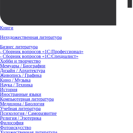
Книги
Нехудожественная литература
Бизнес литература
- Сборник вопросов «1С:Профессионал»
- Сборник вопросов «1С:Специалист»
Хобби и творчество
Мемуары / Биографии
Дизайн / Архитектура
Живопись / Графика
Кино / Музыка
Наука / Техника
История
Иностранные языки
Компьютерная литература
Медицина / Биология
Учебная литература
Психология / Саморазвитие
Религия / Эзотерика
Философия
Фотоискусство
Художественная литература