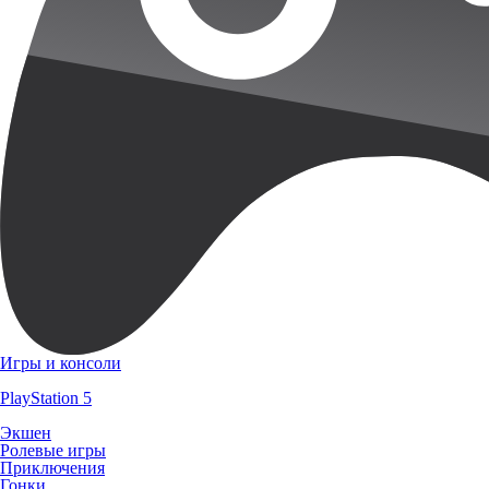
Игры и консоли
PlayStation 5
Экшен
Ролевые игры
Приключения
Гонки