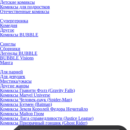
Детские комиксы
Комиксы для подростков
Отечественные комиксы
Супергероика
Комедия
Другое
Комиксы BUBBLE
Синглы
Сборники
Легенды BUBBLE
BUBBLE Visions
Манга
Для парней
Для девушек
Мистика/ужасы
Другие жанры
Комиксы Гравити Фолз (Gravity Falls)
Комиксы Marvel Universe
Комиксы Человек-паук (Spider-Man)
Комиксы Бэтмен (Batman)
Комиксы Земля Королей Федора Нечитайло
Комиксы Майор Гром
Комиксы Лига справедливости (Justice League)
Комиксы Призрачный гонщик (Ghost Rider)