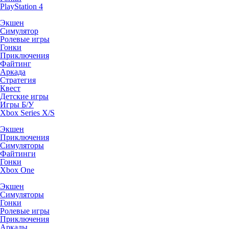
PlayStation 4
Экшен
Симулятор
Ролевые игры
Гонки
Приключения
Файтинг
Аркада
Стратегия
Квест
Детские игры
Игры Б/У
Xbox Series X/S
Экшен
Приключения
Симуляторы
Файтинги
Гонки
Xbox One
Экшен
Симуляторы
Гонки
Ролевые игры
Приключения
Аркады