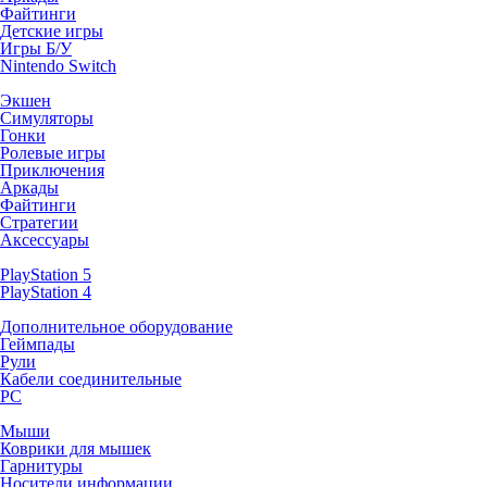
Файтинги
Детские игры
Игры Б/У
Nintendo Switch
Экшен
Симуляторы
Гонки
Ролевые игры
Приключения
Аркады
Файтинги
Стратегии
Аксессуары
PlayStation 5
PlayStation 4
Дополнительное оборудование
Геймпады
Рули
Кабели соединительные
PC
Мыши
Коврики для мышек
Гарнитуры
Носители информации