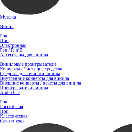
Музыка
Винил
Рок
Поп
Электронная
Рэп / R’n’B
Аксессуары для винила
Виниловые проигрыватели
Конверты / Чистящие средства
Средства для очистки винила
Внутренние конверты для винила
Внешние конверты / пакеты для винила
Проигрыватели винила
Audio CD
Рок
Российская
Поп
Классическая
Саундтреки