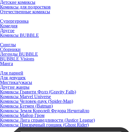
Детские комиксы
Комиксы для подростков
Отечественные комиксы
Супергероика
Комедия
Другое
Комиксы BUBBLE
Синглы
Сборники
Легенды BUBBLE
BUBBLE Visions
Манга
Для парней
Для девушек
Мистика/ужасы
Другие жанры
Комиксы Гравити Фолз (Gravity Falls)
Комиксы Marvel Universe
Комиксы Человек-паук (Spider-Man)
Комиксы Бэтмен (Batman)
Комиксы Земля Королей Федора Нечитайло
Комиксы Майор Гром
Комиксы Лига справедливости (Justice League)
Комиксы Призрачный гонщик (Ghost Rider)