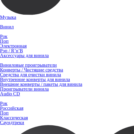
Музыка
Винил
Рок
Поп
Электронная
Рэп / R’n’B
Аксессуары для винила
Виниловые проигрыватели
Конверты / Чистящие средства
Средства для очистки винила
Внутренние конверты для винила
Внешние конверты / пакеты для винила
Проигрыватели винила
Audio CD
Рок
Российская
Поп
Классическая
Саундтреки