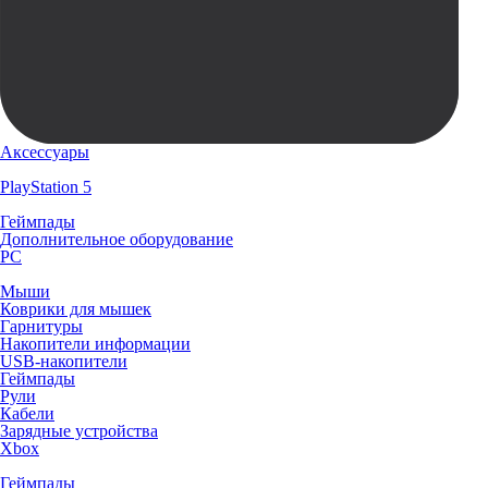
Аксессуары
PlayStation 5
Геймпады
Дополнительное оборудование
PC
Мыши
Коврики для мышек
Гарнитуры
Накопители информации
USB-накопители
Геймпады
Рули
Кабели
Зарядные устройства
Xbox
Геймпады