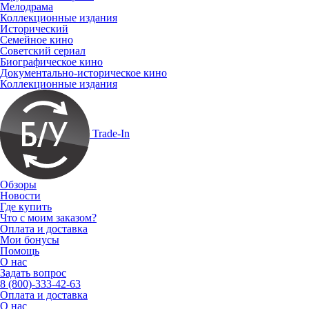
Мелодрама
Коллекционные издания
Исторический
Семейное кино
Советский сериал
Биографическое кино
Документально-историческое кино
Коллекционные издания
Trade-In
Обзоры
Новости
Где купить
Что с моим заказом?
Оплата и доставка
Мои бонусы
Помощь
О нас
Задать вопрос
8 (800)-333-42-63
Оплата и доставка
О нас