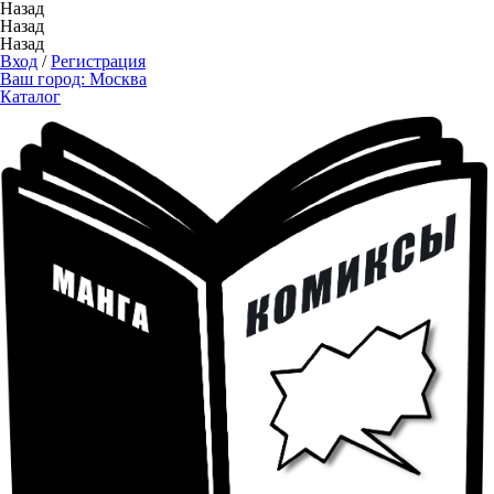
Назад
Назад
Назад
Вход
/
Регистрация
Ваш город:
Москва
Каталог