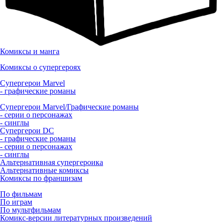
Комиксы и манга
Комиксы о супергероях
Супергерои Marvel
- графические романы
Супергерои Marvel/Графические романы
- серии о персонажах
- синглы
Супергерои DC
- графические романы
- серии о персонажах
- синглы
Альтернативная супергероика
Альтернативные комиксы
Комиксы по франшизам
По фильмам
По играм
По мультфильмам
Комикс-версии литературных произведений