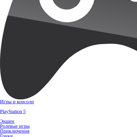
Игры и консоли
PlayStation 5
Экшен
Ролевые игры
Приключения
Гонки