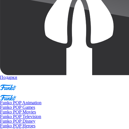
Подарки
Funko POP Animation
Funko POP Games
Funko POP Movies
Funko POP Television
Funko POP Disney
Funko POP Heroes