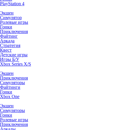
PlayStation 4
Экшен
Симулятор
Ролевые игры
Гонки
Приключения
Файтинг
Аркада
Стратегия
Квест
Детские игры
Игры Б/У
Xbox Series X/S
Экшен
Приключения
Симуляторы
Файтинги
Гонки
Xbox One
Экшен
Симуляторы
Гонки
Ролевые игры
Приключения
Аркады