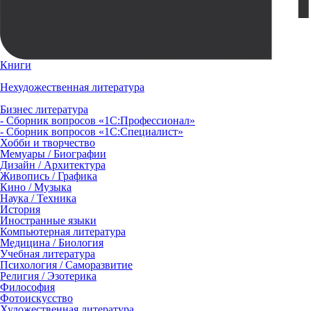
Книги
Нехудожественная литература
Бизнес литература
- Сборник вопросов «1С:Профессионал»
- Сборник вопросов «1С:Специалист»
Хобби и творчество
Мемуары / Биографии
Дизайн / Архитектура
Живопись / Графика
Кино / Музыка
Наука / Техника
История
Иностранные языки
Компьютерная литература
Медицина / Биология
Учебная литература
Психология / Саморазвитие
Религия / Эзотерика
Философия
Фотоискусство
Художественная литература