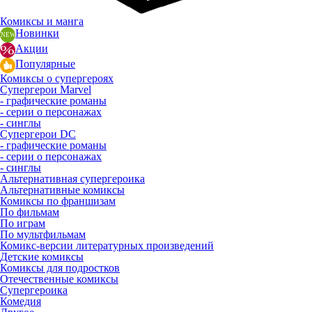
Комиксы и манга
Новинки
Акции
Популярные
Комиксы о супергероях
Супергерои Marvel
- графические романы
- серии о персонажах
- синглы
Супергерои DC
- графические романы
- серии о персонажах
- синглы
Альтернативная супергероика
Альтернативные комиксы
Комиксы по франшизам
По фильмам
По играм
По мультфильмам
Комикс-версии литературных произведений
Детские комиксы
Комиксы для подростков
Отечественные комиксы
Супергероика
Комедия