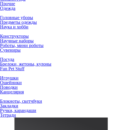
Прочие
Одежда
Головные уборы
Предметы одежды
Наука и хобби
Конструкторы
Научные наборы
Роботы, мини роботы
Сувениры
Посуда
Брелоки, жетоны, кулоны
Fun Pet Stuff
Игрушки
Ошейники
Поводки
Канцелярия
Блокноты, скетчбуки
Закладки
Ручки, карандаши
Тетради