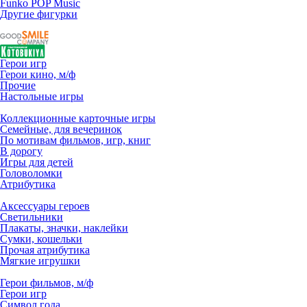
Funko POP Music
Другие фигурки
Герои игр
Герои кино, м/ф
Прочие
Настольные игры
Коллекционные карточные игры
Семейные, для вечеринок
По мотивам фильмов, игр, книг
В дорогу
Игры для детей
Головоломки
Атрибутика
Аксессуары героев
Светильники
Плакаты, значки, наклейки
Сумки, кошельки
Прочая атрибутика
Мягкие игрушки
Герои фильмов, м/ф
Герои игр
Символ года