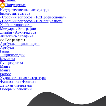
Популярные
Нехудожественная литература
Бизнес литература
- Сборник вопросов «1С:Профессионал»
- Сборник вопросов «1С:Специалист»
Хобби и творчество
Мемуары / Биографии
Дизайн / Архитектура
Живопись / Графика
>> Все разделы
Артбуки, энциклопедии
Артбуки
Гайды
Энциклопедии
Комиксы
Супергероика
Манга
Манга
Ранобэ
Художественная литература
Фантастика / Фэнтези
Детская литература
Обзоры и рецензии