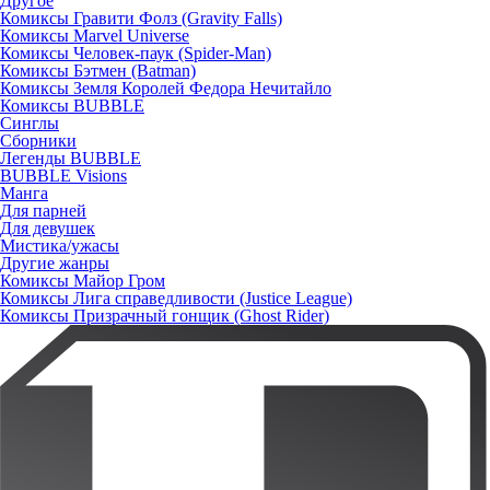
Другое
Комиксы Гравити Фолз (Gravity Falls)
Комиксы Marvel Universe
Комиксы Человек-паук (Spider-Man)
Комиксы Бэтмен (Batman)
Комиксы Земля Королей Федора Нечитайло
Комиксы BUBBLE
Синглы
Сборники
Легенды BUBBLE
BUBBLE Visions
Манга
Для парней
Для девушек
Мистика/ужасы
Другие жанры
Комиксы Майор Гром
Комиксы Лига справедливости (Justice League)
Комиксы Призрачный гонщик (Ghost Rider)