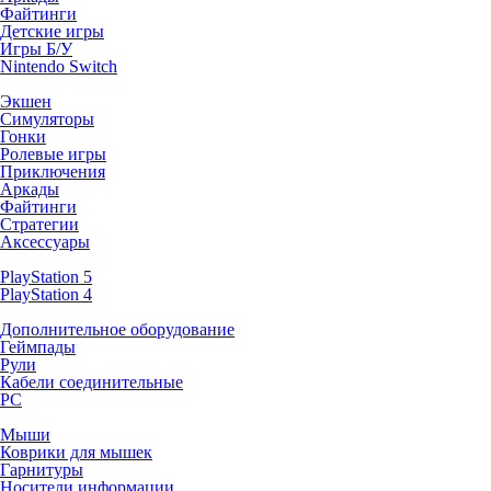
Файтинги
Детские игры
Игры Б/У
Nintendo Switch
Экшен
Симуляторы
Гонки
Ролевые игры
Приключения
Аркады
Файтинги
Стратегии
Аксессуары
PlayStation 5
PlayStation 4
Дополнительное оборудование
Геймпады
Рули
Кабели соединительные
PC
Мыши
Коврики для мышек
Гарнитуры
Носители информации