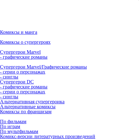
Комиксы и манга
Комиксы о супергероях
Супергерои Marvel
- графические романы
Супергерои Marvel/Графические романы
- серии о персонажах
- синглы
Супергерои DC
- графические романы
- серии о персонажах
- синглы
Альтернативная супергероика
Альтернативные комиксы
Комиксы по франшизам
По фильмам
По играм
По мультфильмам
Комикс-версии литературных произведений