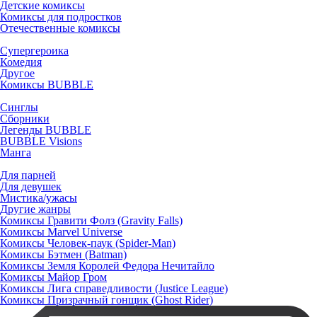
Детские комиксы
Комиксы для подростков
Отечественные комиксы
Супергероика
Комедия
Другое
Комиксы BUBBLE
Синглы
Сборники
Легенды BUBBLE
BUBBLE Visions
Манга
Для парней
Для девушек
Мистика/ужасы
Другие жанры
Комиксы Гравити Фолз (Gravity Falls)
Комиксы Marvel Universe
Комиксы Человек-паук (Spider-Man)
Комиксы Бэтмен (Batman)
Комиксы Земля Королей Федора Нечитайло
Комиксы Майор Гром
Комиксы Лига справедливости (Justice League)
Комиксы Призрачный гонщик (Ghost Rider)