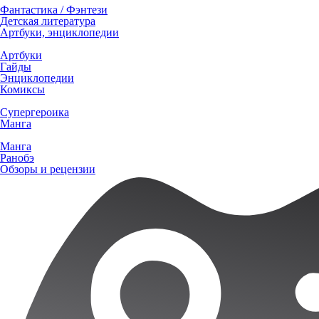
Фантастика / Фэнтези
Детская литература
Артбуки, энциклопедии
Артбуки
Гайды
Энциклопедии
Комиксы
Супергероика
Манга
Манга
Ранобэ
Обзоры и рецензии