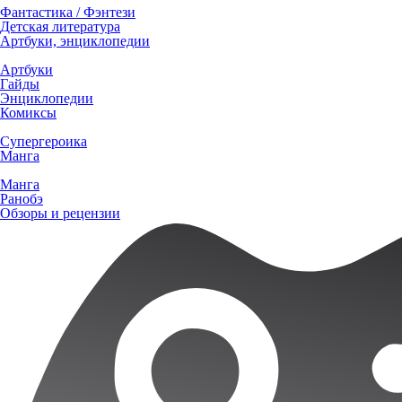
Фантастика / Фэнтези
Детская литература
Артбуки, энциклопедии
Артбуки
Гайды
Энциклопедии
Комиксы
Супергероика
Манга
Манга
Ранобэ
Обзоры и рецензии