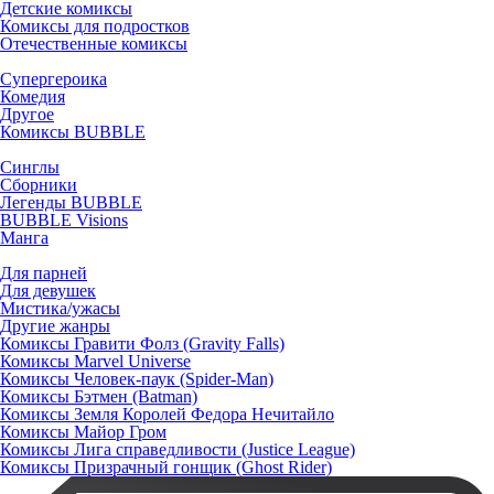
Детские комиксы
Комиксы для подростков
Отечественные комиксы
Супергероика
Комедия
Другое
Комиксы BUBBLE
Синглы
Сборники
Легенды BUBBLE
BUBBLE Visions
Манга
Для парней
Для девушек
Мистика/ужасы
Другие жанры
Комиксы Гравити Фолз (Gravity Falls)
Комиксы Marvel Universe
Комиксы Человек-паук (Spider-Man)
Комиксы Бэтмен (Batman)
Комиксы Земля Королей Федора Нечитайло
Комиксы Майор Гром
Комиксы Лига справедливости (Justice League)
Комиксы Призрачный гонщик (Ghost Rider)