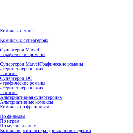
Комиксы и манга
Комиксы о супергероях
Супергерои Marvel
- графические романы
Супергерои Marvel/Графические романы
- серии о персонажах
- синглы
Супергерои DC
- графические романы
- серии о персонажах
- синглы
Альтернативная супергероика
Альтернативные комиксы
Комиксы по франшизам
По фильмам
По играм
По мультфильмам
Комикс-версии литературных произведений