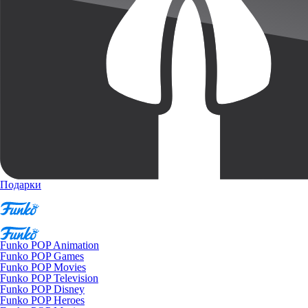
Подарки
Funko POP Animation
Funko POP Games
Funko POP Movies
Funko POP Television
Funko POP Disney
Funko POP Heroes