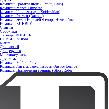
Другое
Комиксы Гравити Фолз (Gravity Falls)
Комиксы Marvel Universe
Комиксы Человек-паук (Spider-Man)
Комиксы Бэтмен (Batman)
Комиксы Земля Королей Федора Нечитайло
Комиксы BUBBLE
Синглы
Сборники
Легенды BUBBLE
BUBBLE Visions
Манга
Для парней
Для девушек
Мистика/ужасы
Другие жанры
Комиксы Майор Гром
Комиксы Лига справедливости (Justice League)
Комиксы Призрачный гонщик (Ghost Rider)