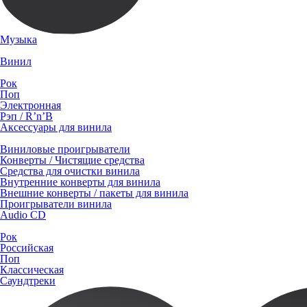
Музыка
Винил
Рок
Поп
Электронная
Рэп / R’n’B
Аксессуары для винила
Виниловые проигрыватели
Конверты / Чистящие средства
Средства для очистки винила
Внутренние конверты для винила
Внешние конверты / пакеты для винила
Проигрыватели винила
Audio CD
Рок
Российская
Поп
Классическая
Саундтреки