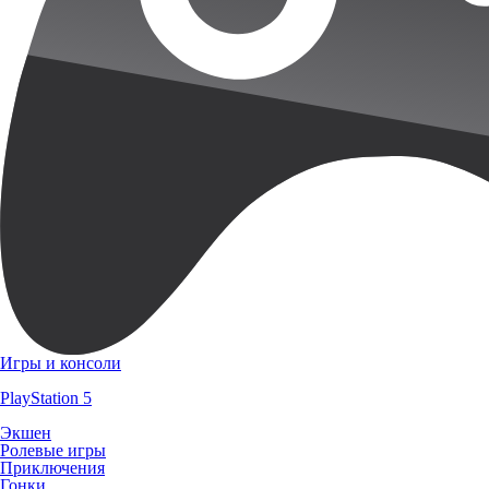
Игры и консоли
PlayStation 5
Экшен
Ролевые игры
Приключения
Гонки