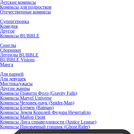
Детские комиксы
Комиксы для подростков
Отечественные комиксы
Супергероика
Комедия
Другое
Комиксы BUBBLE
Синглы
Сборники
Легенды BUBBLE
BUBBLE Visions
Манга
Для парней
Для девушек
Мистика/ужасы
Другие жанры
Комиксы Гравити Фолз (Gravity Falls)
Комиксы Marvel Universe
Комиксы Человек-паук (Spider-Man)
Комиксы Бэтмен (Batman)
Комиксы Земля Королей Федора Нечитайло
Комиксы Майор Гром
Комиксы Лига справедливости (Justice League)
Комиксы Призрачный гонщик (Ghost Rider)