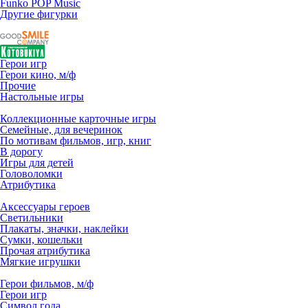
Funko POP Music
Другие фигурки
Герои игр
Герои кино, м/ф
Прочие
Настольные игры
Коллекционные карточные игры
Семейные, для вечеринок
По мотивам фильмов, игр, книг
В дорогу
Игры для детей
Головоломки
Атрибутика
Аксессуары героев
Светильники
Плакаты, значки, наклейки
Сумки, кошельки
Прочая атрибутика
Мягкие игрушки
Герои фильмов, м/ф
Герои игр
Символ года