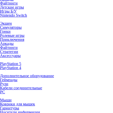
Файтинги
Детские игры
Игры Б/У
Nintendo Switch
Экшен
Симуляторы
Гонки
Ролевые игры
Приключения
Аркады
Файтинги
Стратегии
Аксессуары
PlayStation 5
PlayStation 4
Дополнительное оборудование
Геймпады
Рули
Кабели соединительные
PC
Мыши
Коврики для мышек
Гарнитуры
Носители информации