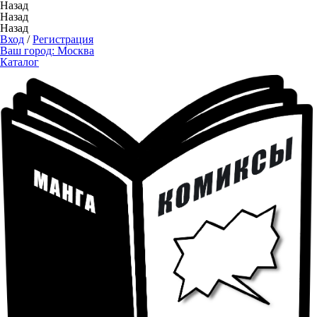
Назад
Назад
Назад
Вход
/
Регистрация
Ваш город:
Москва
Каталог