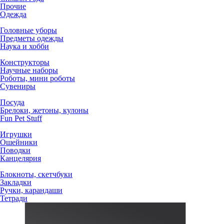
Прочие
Одежда
Головные уборы
Предметы одежды
Наука и хобби
Конструкторы
Научные наборы
Роботы, мини роботы
Сувениры
Посуда
Брелоки, жетоны, кулоны
Fun Pet Stuff
Игрушки
Ошейники
Поводки
Канцелярия
Блокноты, скетчбуки
Закладки
Ручки, карандаши
Тетради