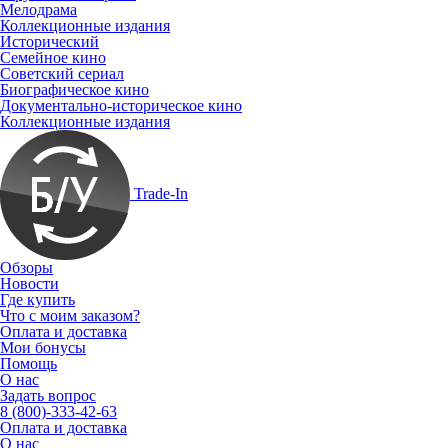
Мелодрама
Коллекционные издания
Исторический
Семейное кино
Советский сериал
Биографическое кино
Документально-историческое кино
Коллекционные издания
Trade-In
Обзоры
Новости
Где купить
Что с моим заказом?
Оплата и доставка
Мои бонусы
Помощь
О нас
Задать вопрос
8 (800)-333-42-63
Оплата и доставка
О нас