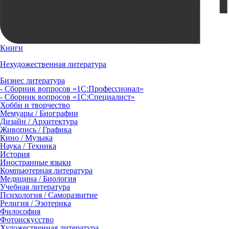
Книги
Нехудожественная литература
Бизнес литература
- Сборник вопросов «1С:Профессионал»
- Сборник вопросов «1С:Специалист»
Хобби и творчество
Мемуары / Биографии
Дизайн / Архитектура
Живопись / Графика
Кино / Музыка
Наука / Техника
История
Иностранные языки
Компьютерная литература
Медицина / Биология
Учебная литература
Психология / Саморазвитие
Религия / Эзотерика
Философия
Фотоискусство
Художественная литература