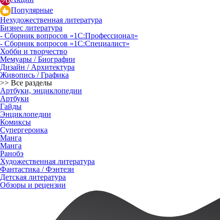
Популярные
Нехудожественная литература
Бизнес литература
- Сборник вопросов «1С:Профессионал»
- Сборник вопросов «1С:Специалист»
Хобби и творчество
Мемуары / Биографии
Дизайн / Архитектура
Живопись / Графика
>> Все разделы
Артбуки, энциклопедии
Артбуки
Гайды
Энциклопедии
Комиксы
Супергероика
Манга
Манга
Ранобэ
Художественная литература
Фантастика / Фэнтези
Детская литература
Обзоры и рецензии