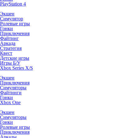
PlayStation 4
Экшен
Симулятор
Ролевые игры
Гонки
Приключения
Файтинг
Аркада
Стратегия
Квест
Детские игры
Игры Б/У
Xbox Series X/S
Экшен
Приключения
Симуляторы
Файтинги
Гонки
Xbox One
Экшен
Симуляторы
Гонки
Ролевые игры
Приключения
Аркады