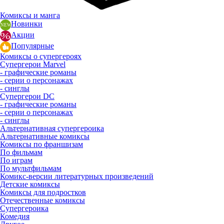
Комиксы и манга
Новинки
Акции
Популярные
Комиксы о супергероях
Супергерои Marvel
- графические романы
- серии о персонажах
- синглы
Супергерои DC
- графические романы
- серии о персонажах
- синглы
Альтернативная супергероика
Альтернативные комиксы
Комиксы по франшизам
По фильмам
По играм
По мультфильмам
Комикс-версии литературных произведений
Детские комиксы
Комиксы для подростков
Отечественные комиксы
Супергероика
Комедия