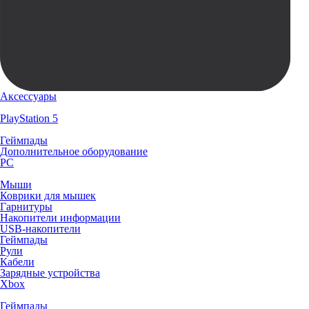
Аксессуары
PlayStation 5
Геймпады
Дополнительное оборудование
PC
Мыши
Коврики для мышек
Гарнитуры
Накопители информации
USB-накопители
Геймпады
Рули
Кабели
Зарядные устройства
Xbox
Геймпады