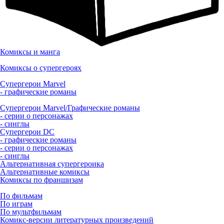
Комиксы и манга
Комиксы о супергероях
Супергерои Marvel
- графические романы
Супергерои Marvel/Графические романы
- серии о персонажах
- синглы
Супергерои DC
- графические романы
- серии о персонажах
- синглы
Альтернативная супергероика
Альтернативные комиксы
Комиксы по франшизам
По фильмам
По играм
По мультфильмам
Комикс-версии литературных произведений