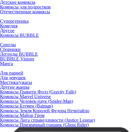
Детские комиксы
Комиксы для подростков
Отечественные комиксы
Супергероика
Комедия
Другое
Комиксы BUBBLE
Синглы
Сборники
Легенды BUBBLE
BUBBLE Visions
Манга
Для парней
Для девушек
Мистика/ужасы
Другие жанры
Комиксы Гравити Фолз (Gravity Falls)
Комиксы Marvel Universe
Комиксы Человек-паук (Spider-Man)
Комиксы Бэтмен (Batman)
Комиксы Земля Королей Федора Нечитайло
Комиксы Майор Гром
Комиксы Лига справедливости (Justice League)
Комиксы Призрачный гонщик (Ghost Rider)