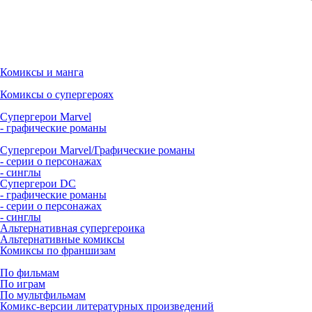
Комиксы и манга
Комиксы о супергероях
Супергерои Marvel
- графические романы
Супергерои Marvel/Графические романы
- серии о персонажах
- синглы
Супергерои DC
- графические романы
- серии о персонажах
- синглы
Альтернативная супергероика
Альтернативные комиксы
Комиксы по франшизам
По фильмам
По играм
По мультфильмам
Комикс-версии литературных произведений