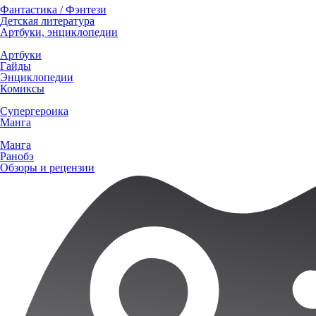
Фантастика / Фэнтези
Детская литература
Артбуки, энциклопедии
Артбуки
Гайды
Энциклопедии
Комиксы
Супергероика
Манга
Манга
Ранобэ
Обзоры и рецензии