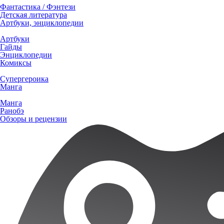
Фантастика / Фэнтези
Детская литература
Артбуки, энциклопедии
Артбуки
Гайды
Энциклопедии
Комиксы
Супергероика
Манга
Манга
Ранобэ
Обзоры и рецензии