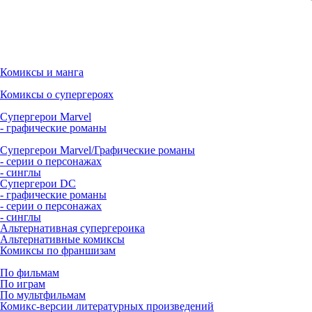
Комиксы и манга
Комиксы о супергероях
Супергерои Marvel
- графические романы
Супергерои Marvel/Графические романы
- серии о персонажах
- синглы
Супергерои DC
- графические романы
- серии о персонажах
- синглы
Альтернативная супергероика
Альтернативные комиксы
Комиксы по франшизам
По фильмам
По играм
По мультфильмам
Комикс-версии литературных произведений