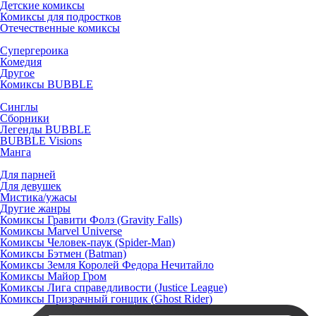
Детские комиксы
Комиксы для подростков
Отечественные комиксы
Супергероика
Комедия
Другое
Комиксы BUBBLE
Синглы
Сборники
Легенды BUBBLE
BUBBLE Visions
Манга
Для парней
Для девушек
Мистика/ужасы
Другие жанры
Комиксы Гравити Фолз (Gravity Falls)
Комиксы Marvel Universe
Комиксы Человек-паук (Spider-Man)
Комиксы Бэтмен (Batman)
Комиксы Земля Королей Федора Нечитайло
Комиксы Майор Гром
Комиксы Лига справедливости (Justice League)
Комиксы Призрачный гонщик (Ghost Rider)