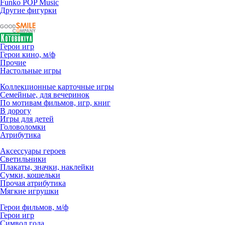
Funko POP Music
Другие фигурки
Герои игр
Герои кино, м/ф
Прочие
Настольные игры
Коллекционные карточные игры
Семейные, для вечеринок
По мотивам фильмов, игр, книг
В дорогу
Игры для детей
Головоломки
Атрибутика
Аксессуары героев
Светильники
Плакаты, значки, наклейки
Сумки, кошельки
Прочая атрибутика
Мягкие игрушки
Герои фильмов, м/ф
Герои игр
Символ года