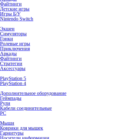
Файтинги
Детские игры
Игры Б/У
Nintendo Switch
Экшен
Симуляторы
Гонки
Ролевые игры
Приключения
Аркады
Файтинги
Стратегии
Аксессуары
PlayStation 5
PlayStation 4
Дополнительное оборудование
Геймпады
Рули
Кабели соединительные
PC
Мыши
Коврики для мышек
Гарнитуры
Носители информации