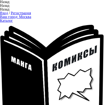
Назад
Назад
Назад
Вход
/
Регистрация
Ваш город:
Москва
Каталог