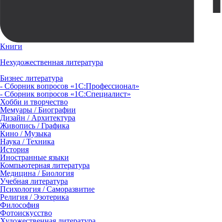
Книги
Нехудожественная литература
Бизнес литература
- Сборник вопросов «1С:Профессионал»
- Сборник вопросов «1С:Специалист»
Хобби и творчество
Мемуары / Биографии
Дизайн / Архитектура
Живопись / Графика
Кино / Музыка
Наука / Техника
История
Иностранные языки
Компьютерная литература
Медицина / Биология
Учебная литература
Психология / Саморазвитие
Религия / Эзотерика
Философия
Фотоискусство
Художественная литература