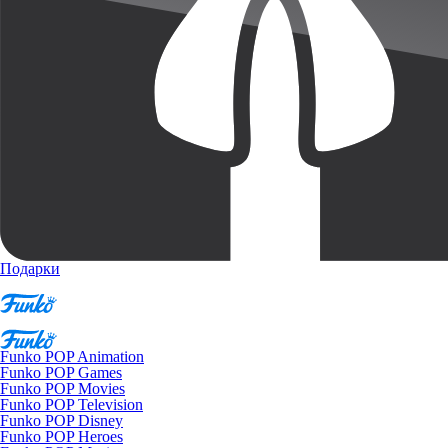
Подарки
Funko POP Animation
Funko POP Games
Funko POP Movies
Funko POP Television
Funko POP Disney
Funko POP Heroes