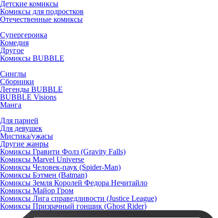
Детские комиксы
Комиксы для подростков
Отечественные комиксы
Супергероика
Комедия
Другое
Комиксы BUBBLE
Синглы
Сборники
Легенды BUBBLE
BUBBLE Visions
Манга
Для парней
Для девушек
Мистика/ужасы
Другие жанры
Комиксы Гравити Фолз (Gravity Falls)
Комиксы Marvel Universe
Комиксы Человек-паук (Spider-Man)
Комиксы Бэтмен (Batman)
Комиксы Земля Королей Федора Нечитайло
Комиксы Майор Гром
Комиксы Лига справедливости (Justice League)
Комиксы Призрачный гонщик (Ghost Rider)