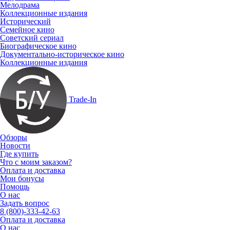
Мелодрама
Коллекционные издания
Исторический
Семейное кино
Советский сериал
Биографическое кино
Документально-историческое кино
Коллекционные издания
Trade-In
Обзоры
Новости
Где купить
Что с моим заказом?
Оплата и доставка
Мои бонусы
Помощь
О нас
Задать вопрос
8 (800)-333-42-63
Оплата и доставка
О нас