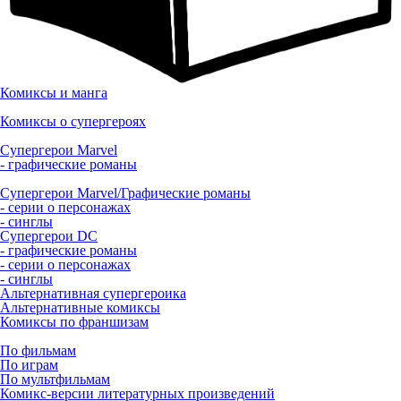
Комиксы и манга
Комиксы о супергероях
Супергерои Marvel
- графические романы
Супергерои Marvel/Графические романы
- серии о персонажах
- синглы
Супергерои DC
- графические романы
- серии о персонажах
- синглы
Альтернативная супергероика
Альтернативные комиксы
Комиксы по франшизам
По фильмам
По играм
По мультфильмам
Комикс-версии литературных произведений