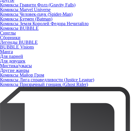
Другое
Комиксы Гравити Фолз (Gravity Falls)
Комиксы Marvel Universe
Комиксы Человек-паук (Spider-Man)
Комиксы Бэтмен (Batman)
Комиксы Земля Королей Федора Нечитайло
Комиксы BUBBLE
Синглы
Сборники
Легенды BUBBLE
BUBBLE Visions
Манга
Для парней
Для девушек
Мистика/ужасы
Другие жанры
Комиксы Майор Гром
Комиксы Лига справедливости (Justice League)
Комиксы Призрачный гонщик (Ghost Rider)