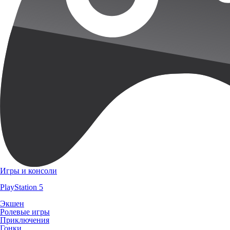
Игры и консоли
PlayStation 5
Экшен
Ролевые игры
Приключения
Гонки