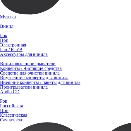
Музыка
Винил
Рок
Поп
Электронная
Рэп / R’n’B
Аксессуары для винила
Виниловые проигрыватели
Конверты / Чистящие средства
Средства для очистки винила
Внутренние конверты для винила
Внешние конверты / пакеты для винила
Проигрыватели винила
Audio CD
Рок
Российская
Поп
Классическая
Саундтреки