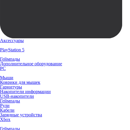
Аксессуары
PlayStation 5
Геймпады
Дополнительное оборудование
PC
Мыши
Коврики для мышек
Гарнитуры
Накопители информации
USB-накопители
Геймпады
Рули
Кабели
Зарядные устройства
Xbox
Геймпады