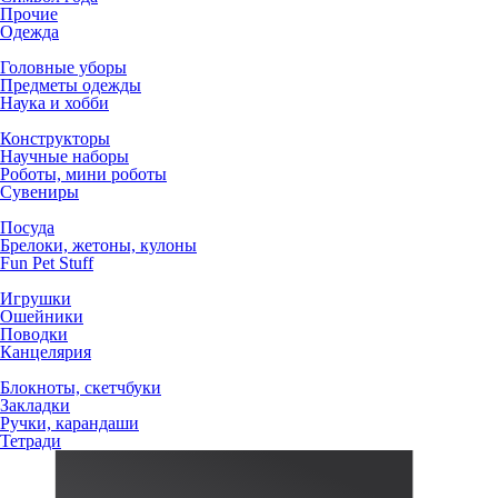
Прочие
Одежда
Головные уборы
Предметы одежды
Наука и хобби
Конструкторы
Научные наборы
Роботы, мини роботы
Сувениры
Посуда
Брелоки, жетоны, кулоны
Fun Pet Stuff
Игрушки
Ошейники
Поводки
Канцелярия
Блокноты, скетчбуки
Закладки
Ручки, карандаши
Тетради