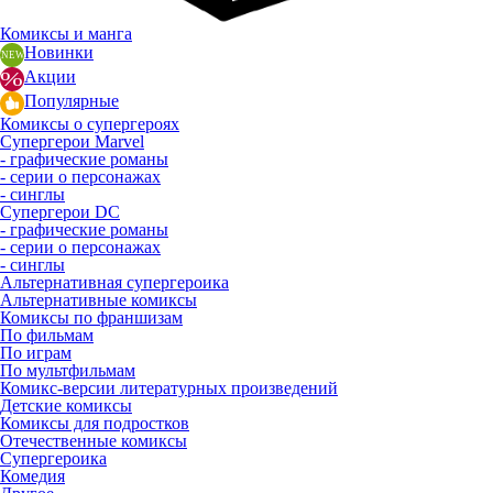
Комиксы и манга
Новинки
Акции
Популярные
Комиксы о супергероях
Супергерои Marvel
- графические романы
- серии о персонажах
- синглы
Супергерои DC
- графические романы
- серии о персонажах
- синглы
Альтернативная супергероика
Альтернативные комиксы
Комиксы по франшизам
По фильмам
По играм
По мультфильмам
Комикс-версии литературных произведений
Детские комиксы
Комиксы для подростков
Отечественные комиксы
Супергероика
Комедия