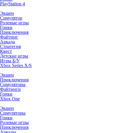
PlayStation 4
Экшен
Симулятор
Ролевые игры
Гонки
Приключения
Файтинг
Аркада
Стратегия
Квест
Детские игры
Игры Б/У
Xbox Series X/S
Экшен
Приключения
Симуляторы
Файтинги
Гонки
Xbox One
Экшен
Симуляторы
Гонки
Ролевые игры
Приключения
Аркады