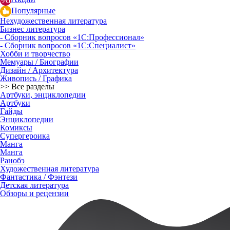
Популярные
Нехудожественная литература
Бизнес литература
- Сборник вопросов «1С:Профессионал»
- Сборник вопросов «1С:Специалист»
Хобби и творчество
Мемуары / Биографии
Дизайн / Архитектура
Живопись / Графика
>> Все разделы
Артбуки, энциклопедии
Артбуки
Гайды
Энциклопедии
Комиксы
Супергероика
Манга
Манга
Ранобэ
Художественная литература
Фантастика / Фэнтези
Детская литература
Обзоры и рецензии