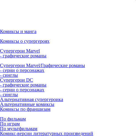
Комиксы и манга
Комиксы о супергероях
Супергерои Marvel
- графические романы
Супергерои Marvel/Графические романы
- серии о персонажах
- синглы
Супергерои DC
- графические романы
- серии о персонажах
- синглы
Альтернативная супергероика
Альтернативные комиксы
Комиксы по франшизам
По фильмам
По играм
По мультфильмам
Комикс-версии литературных произведений