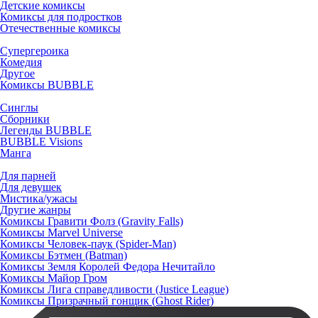
Детские комиксы
Комиксы для подростков
Отечественные комиксы
Супергероика
Комедия
Другое
Комиксы BUBBLE
Синглы
Сборники
Легенды BUBBLE
BUBBLE Visions
Манга
Для парней
Для девушек
Мистика/ужасы
Другие жанры
Комиксы Гравити Фолз (Gravity Falls)
Комиксы Marvel Universe
Комиксы Человек-паук (Spider-Man)
Комиксы Бэтмен (Batman)
Комиксы Земля Королей Федора Нечитайло
Комиксы Майор Гром
Комиксы Лига справедливости (Justice League)
Комиксы Призрачный гонщик (Ghost Rider)