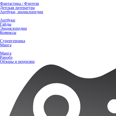
Фантастика / Фэнтези
Детская литература
Артбуки, энциклопедии
Артбуки
Гайды
Энциклопедии
Комиксы
Супергероика
Манга
Манга
Ранобэ
Обзоры и рецензии