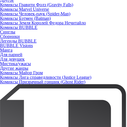
Другое
Комиксы Гравити Фолз (Gravity Falls)
Комиксы Marvel Universe
Комиксы Человек-паук (Spider-Man)
Комиксы Бэтмен (Batman)
Комиксы Земля Королей Федора Нечитайло
Комиксы BUBBLE
Синглы
Сборники
Легенды BUBBLE
BUBBLE Visions
Манга
Для парней
Для девушек
Мистика/ужасы
Другие жанры
Комиксы Майор Гром
Комиксы Лига справедливости (Justice League)
Комиксы Призрачный гонщик (Ghost Rider)