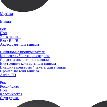
Музыка
Винил
Рок
Поп
Электронная
Рэп / R’n’B
Аксессуары для винила
Виниловые проигрыватели
Конверты / Чистящие средства
Средства для очистки винила
Внутренние конверты для винила
Внешние конверты / пакеты для винила
Проигрыватели винила
Audio CD
Рок
Российская
Поп
Классическая
Саундтреки