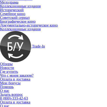
Мелодрама
Коллекционные издания
Исторический
Семейное кино
Советский сериал
Биографическое кино
Документально-историческое кино
Коллекционные издания
Trade-In
Обзоры
Новости
Где купить
Что с моим заказом?
Оплата и доставка
Мои бонусы
Помощь
О нас
Задать вопрос
8 (800)-333-42-63
Оплата и доставка
О нас