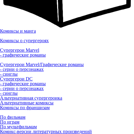
Комиксы и манга
Комиксы о супергероях
Супергерои Marvel
- графические романы
Супергерои Marvel/Графические романы
- серии о персонажах
- синглы
Супергерои DC
- графические романы
- серии о персонажах
- синглы
Альтернативная супергероика
Альтернативные комиксы
Комиксы по франшизам
По фильмам
По играм
По мультфильмам
Комикс-версии литературных произведений