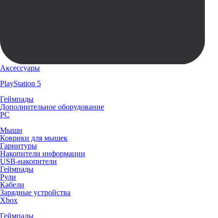
Аксессуары
PlayStation 5
Геймпады
Дополнительное оборудование
PC
Мыши
Коврики для мышек
Гарнитуры
Накопители информации
USB-накопители
Геймпады
Рули
Кабели
Зарядные устройства
Xbox
Геймпады