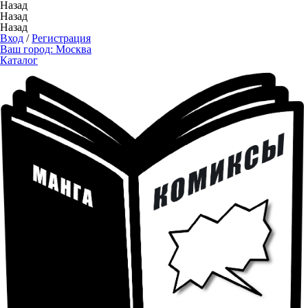
Назад
Назад
Назад
Вход
/
Регистрация
Ваш город:
Москва
Каталог