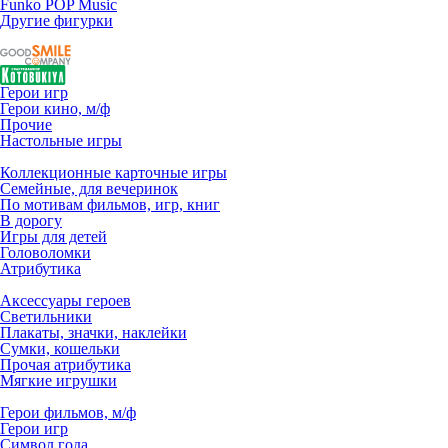
Funko POP Music
Другие фигурки
Герои игр
Герои кино, м/ф
Прочие
Настольные игры
Коллекционные карточные игры
Семейные, для вечеринок
По мотивам фильмов, игр, книг
В дорогу
Игры для детей
Головоломки
Атрибутика
Аксессуары героев
Светильники
Плакаты, значки, наклейки
Сумки, кошельки
Прочая атрибутика
Мягкие игрушки
Герои фильмов, м/ф
Герои игр
Символ года