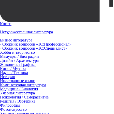
Книги
Нехудожественная литература
Бизнес литература
- Сборник вопросов «1С:Профессионал»
- Сборник вопросов «1С:Специалист»
Хобби и творчество
Мемуары / Биографии
Дизайн / Архитектура
Живопись / Графика
Кино / Музыка
Наука / Техника
История
Иностранные языки
Компьютерная литература
Медицина / Биология
Учебная литература
Психология / Саморазвитие
Религия / Эзотерика
Философия
Фотоискусство
Художественная литература