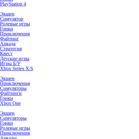
PlayStation 4
Экшен
Симулятор
Ролевые игры
Гонки
Приключения
Файтинг
Аркада
Стратегия
Квест
Детские игры
Игры Б/У
Xbox Series X/S
Экшен
Приключения
Симуляторы
Файтинги
Гонки
Xbox One
Экшен
Симуляторы
Гонки
Ролевые игры
Приключения
Аркады