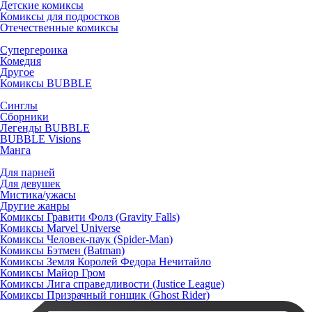
Детские комиксы
Комиксы для подростков
Отечественные комиксы
Супергероика
Комедия
Другое
Комиксы BUBBLE
Синглы
Сборники
Легенды BUBBLE
BUBBLE Visions
Манга
Для парней
Для девушек
Мистика/ужасы
Другие жанры
Комиксы Гравити Фолз (Gravity Falls)
Комиксы Marvel Universe
Комиксы Человек-паук (Spider-Man)
Комиксы Бэтмен (Batman)
Комиксы Земля Королей Федора Нечитайло
Комиксы Майор Гром
Комиксы Лига справедливости (Justice League)
Комиксы Призрачный гонщик (Ghost Rider)