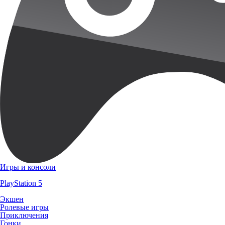
Игры и консоли
PlayStation 5
Экшен
Ролевые игры
Приключения
Гонки