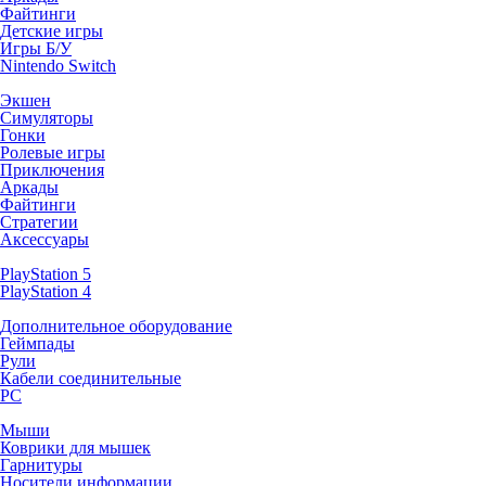
Файтинги
Детские игры
Игры Б/У
Nintendo Switch
Экшен
Симуляторы
Гонки
Ролевые игры
Приключения
Аркады
Файтинги
Стратегии
Аксессуары
PlayStation 5
PlayStation 4
Дополнительное оборудование
Геймпады
Рули
Кабели соединительные
PC
Мыши
Коврики для мышек
Гарнитуры
Носители информации