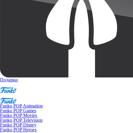
Подарки
Funko POP Animation
Funko POP Games
Funko POP Movies
Funko POP Television
Funko POP Disney
Funko POP Heroes