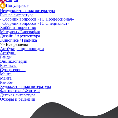
Популярные
Нехудожественная литература
Бизнес литература
- Сборник вопросов «1С:Профессионал»
- Сборник вопросов «1С:Специалист»
Хобби и творчество
Мемуары / Биографии
Дизайн / Архитектура
Живопись / Графика
>> Все разделы
Артбуки, энциклопедии
Артбуки
Гайды
Энциклопедии
Комиксы
Супергероика
Манга
Манга
Ранобэ
Художественная литература
Фантастика / Фэнтези
Детская литература
Обзоры и рецензии