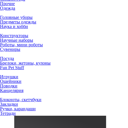
Прочие
Одежда
Головные уборы
Предметы одежды
Наука и хобби
Конструкторы
Научные наборы
Роботы, мини роботы
Сувениры
Посуда
Брелоки, жетоны, кулоны
Fun Pet Stuff
Игрушки
Ошейники
Поводки
Канцелярия
Блокноты, скетчбуки
Закладки
Ручки, карандаши
Тетради