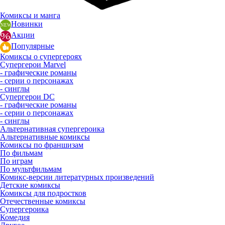
Комиксы и манга
Новинки
Акции
Популярные
Комиксы о супергероях
Супергерои Marvel
- графические романы
- серии о персонажах
- синглы
Супергерои DC
- графические романы
- серии о персонажах
- синглы
Альтернативная супергероика
Альтернативные комиксы
Комиксы по франшизам
По фильмам
По играм
По мультфильмам
Комикс-версии литературных произведений
Детские комиксы
Комиксы для подростков
Отечественные комиксы
Супергероика
Комедия