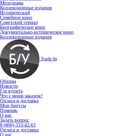
Мелодрама
Коллекционные издания
Исторический
Семейное кино
Советский сериал
Биографическое кино
Документально-историческое кино
Коллекционные издания
Trade-In
Обзоры
Новости
Где купить
Что с моим заказом?
Оплата и доставка
Мои бонусы
Помощь
О нас
Задать вопрос
8 (800)-333-42-63
Оплата и доставка
О нас