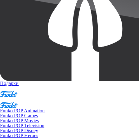
Подарки
Funko POP Animation
Funko POP Games
Funko POP Movies
Funko POP Television
Funko POP Disney
Funko POP Heroes