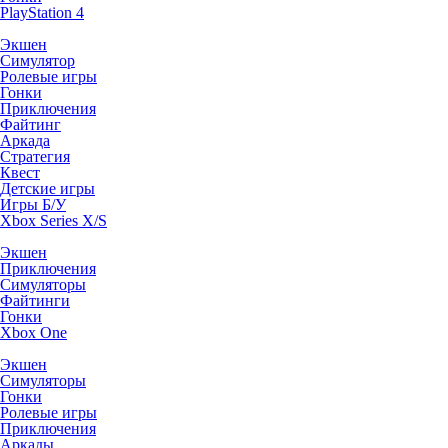
PlayStation 4
Экшен
Симулятор
Ролевые игры
Гонки
Приключения
Файтинг
Аркада
Стратегия
Квест
Детские игры
Игры Б/У
Xbox Series X/S
Экшен
Приключения
Симуляторы
Файтинги
Гонки
Xbox One
Экшен
Симуляторы
Гонки
Ролевые игры
Приключения
Аркады