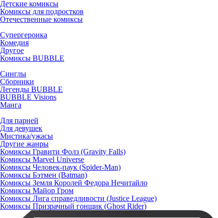
Детские комиксы
Комиксы для подростков
Отечественные комиксы
Супергероика
Комедия
Другое
Комиксы BUBBLE
Синглы
Сборники
Легенды BUBBLE
BUBBLE Visions
Манга
Для парней
Для девушек
Мистика/ужасы
Другие жанры
Комиксы Гравити Фолз (Gravity Falls)
Комиксы Marvel Universe
Комиксы Человек-паук (Spider-Man)
Комиксы Бэтмен (Batman)
Комиксы Земля Королей Федора Нечитайло
Комиксы Майор Гром
Комиксы Лига справедливости (Justice League)
Комиксы Призрачный гонщик (Ghost Rider)