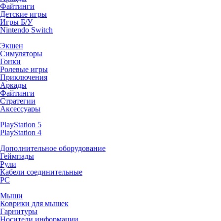
Файтинги
Детские игры
Игры Б/У
Nintendo Switch
Экшен
Симуляторы
Гонки
Ролевые игры
Приключения
Аркады
Файтинги
Стратегии
Аксессуары
PlayStation 5
PlayStation 4
Дополнительное оборудование
Геймпады
Рули
Кабели соединительные
PC
Мыши
Коврики для мышек
Гарнитуры
Носители информации