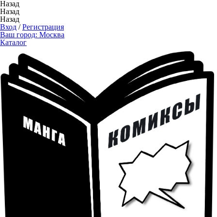
Назад
Назад
Назад
Вход
/
Регистрация
Ваш город:
Москва
Каталог