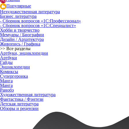
Популярные
Нехудожественная литература
Бизнес литература
- Сборник вопросов «1С:Профессионал»
- Сборник вопросов «1С:Специалист»
Хобби и творчество
Мемуары / Биографии
Дизайн / Архитектура
Живопись / Графика
>> Все разделы
Артбуки, энциклопедии
Артбуки
Гайды
Энциклопедии
Комиксы
Супергероика
Манга
Манга
Ранобэ
Художественная литература
Фантастика / Фэнтези
Детская литература
Обзоры и рецензии