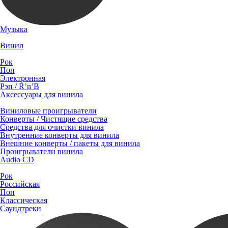
Музыка
Винил
Рок
Поп
Электронная
Рэп / R’n’B
Аксессуары для винила
Виниловые проигрыватели
Конверты / Чистящие средства
Средства для очистки винила
Внутренние конверты для винила
Внешние конверты / пакеты для винила
Проигрыватели винила
Audio CD
Рок
Российская
Поп
Классическая
Саундтреки