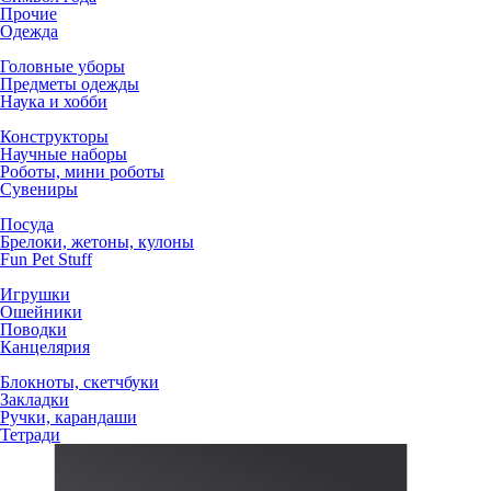
Прочие
Одежда
Головные уборы
Предметы одежды
Наука и хобби
Конструкторы
Научные наборы
Роботы, мини роботы
Сувениры
Посуда
Брелоки, жетоны, кулоны
Fun Pet Stuff
Игрушки
Ошейники
Поводки
Канцелярия
Блокноты, скетчбуки
Закладки
Ручки, карандаши
Тетради