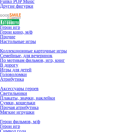
Funko POP Music
Другие фигурки
Герои игр
Герои кино, м/ф
Прочие
Настольные игры
Коллекционные карточные игры
Семейные, для вечеринок
По мотивам фильмов, игр, книг
В дорогу
Игры для детей
Головоломки
Атрибутика
Аксессуары героев
Светильники
Плакаты, значки, наклейки
Сумки, кошельки
Прочая атрибутика
Мягкие игрушки
Герои фильмов, м/ф
Герои игр
Символ года