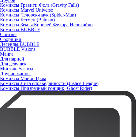
Другое
Комиксы Гравити Фолз (Gravity Falls)
Комиксы Marvel Universe
Комиксы Человек-паук (Spider-Man)
Комиксы Бэтмен (Batman)
Комиксы Земля Королей Федора Нечитайло
Комиксы BUBBLE
Синглы
Сборники
Легенды BUBBLE
BUBBLE Visions
Манга
Для парней
Для девушек
Мистика/ужасы
Другие жанры
Комиксы Майор Гром
Комиксы Лига справедливости (Justice League)
Комиксы Призрачный гонщик (Ghost Rider)