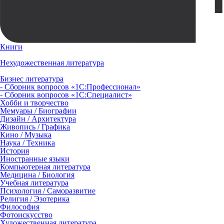
Книги
Нехудожественная литература
Бизнес литература
- Сборник вопросов «1С:Профессионал»
- Сборник вопросов «1С:Специалист»
Хобби и творчество
Мемуары / Биографии
Дизайн / Архитектура
Живопись / Графика
Кино / Музыка
Наука / Техника
История
Иностранные языки
Компьютерная литература
Медицина / Биология
Учебная литература
Психология / Саморазвитие
Религия / Эзотерика
Философия
Фотоискусство
Художественная литература