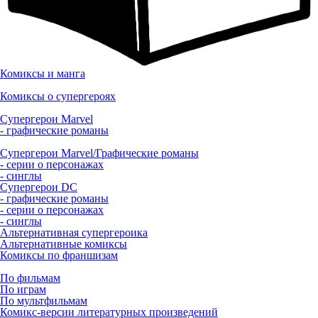
Комиксы и манга
Комиксы о супергероях
Супергерои Marvel
- графические романы
Супергерои Marvel/Графические романы
- серии о персонажах
- синглы
Супергерои DC
- графические романы
- серии о персонажах
- синглы
Альтернативная супергероика
Альтернативные комиксы
Комиксы по франшизам
По фильмам
По играм
По мультфильмам
Комикс-версии литературных произведений