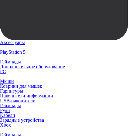
Аксессуары
PlayStation 5
Геймпады
Дополнительное оборудование
PC
Мыши
Коврики для мышек
Гарнитуры
Накопители информации
USB-накопители
Геймпады
Рули
Кабели
Зарядные устройства
Xbox
Геймпады