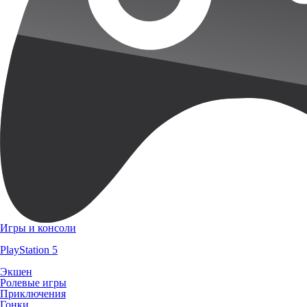
Игры и консоли
PlayStation 5
Экшен
Ролевые игры
Приключения
Гонки