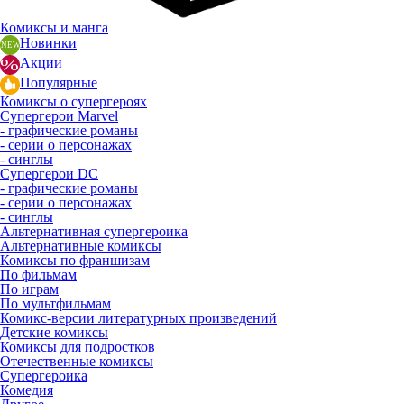
Комиксы и манга
Новинки
Акции
Популярные
Комиксы о супергероях
Супергерои Marvel
- графические романы
- серии о персонажах
- синглы
Супергерои DC
- графические романы
- серии о персонажах
- синглы
Альтернативная супергероика
Альтернативные комиксы
Комиксы по франшизам
По фильмам
По играм
По мультфильмам
Комикс-версии литературных произведений
Детские комиксы
Комиксы для подростков
Отечественные комиксы
Супергероика
Комедия