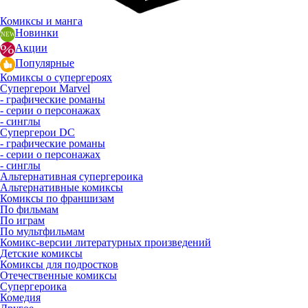
Комиксы и манга
Новинки
Акции
Популярные
Комиксы о супергероях
Супергерои Marvel
- графические романы
- серии о персонажах
- синглы
Супергерои DC
- графические романы
- серии о персонажах
- синглы
Альтернативная супергероика
Альтернативные комиксы
Комиксы по франшизам
По фильмам
По играм
По мультфильмам
Комикс-версии литературных произведений
Детские комиксы
Комиксы для подростков
Отечественные комиксы
Супергероика
Комедия