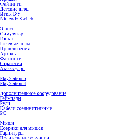
Файтинги
Детские игры
Игры Б/У
Nintendo Switch
Экшен
Симуляторы
Гонки
Ролевые игры
Приключения
Аркады
Файтинги
Стратегии
Аксессуары
PlayStation 5
PlayStation 4
Дополнительное оборудование
Геймпады
Рули
Кабели соединительные
PC
Мыши
Коврики для мышек
Гарнитуры
Носители информации