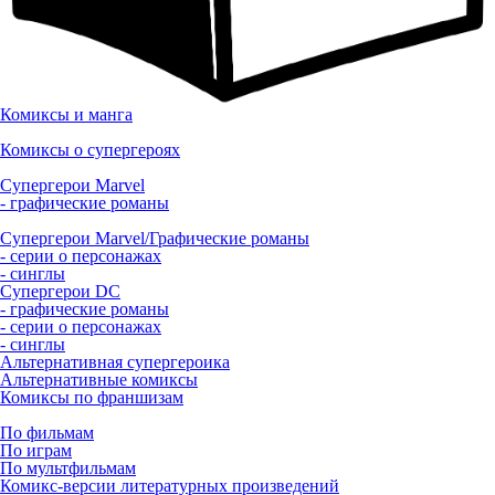
Комиксы и манга
Комиксы о супергероях
Супергерои Marvel
- графические романы
Супергерои Marvel/Графические романы
- серии о персонажах
- синглы
Супергерои DC
- графические романы
- серии о персонажах
- синглы
Альтернативная супергероика
Альтернативные комиксы
Комиксы по франшизам
По фильмам
По играм
По мультфильмам
Комикс-версии литературных произведений