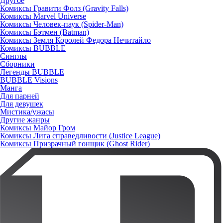
Другое
Комиксы Гравити Фолз (Gravity Falls)
Комиксы Marvel Universe
Комиксы Человек-паук (Spider-Man)
Комиксы Бэтмен (Batman)
Комиксы Земля Королей Федора Нечитайло
Комиксы BUBBLE
Синглы
Сборники
Легенды BUBBLE
BUBBLE Visions
Манга
Для парней
Для девушек
Мистика/ужасы
Другие жанры
Комиксы Майор Гром
Комиксы Лига справедливости (Justice League)
Комиксы Призрачный гонщик (Ghost Rider)