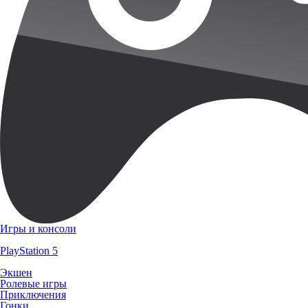
Игры и консоли
PlayStation 5
Экшен
Ролевые игры
Приключения
Гонки