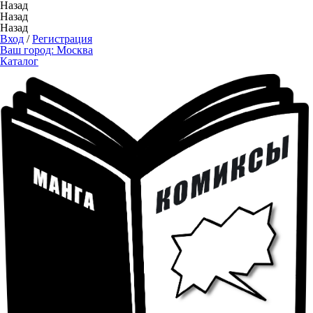
Назад
Назад
Назад
Вход
/
Регистрация
Ваш город:
Москва
Каталог