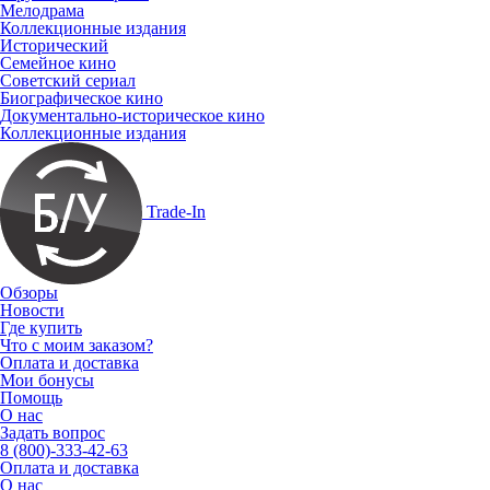
Мелодрама
Коллекционные издания
Исторический
Семейное кино
Советский сериал
Биографическое кино
Документально-историческое кино
Коллекционные издания
Trade-In
Обзоры
Новости
Где купить
Что с моим заказом?
Оплата и доставка
Мои бонусы
Помощь
О нас
Задать вопрос
8 (800)-333-42-63
Оплата и доставка
О нас