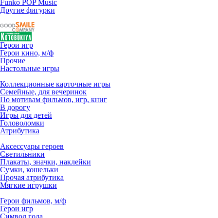
Funko POP Music
Другие фигурки
Герои игр
Герои кино, м/ф
Прочие
Настольные игры
Коллекционные карточные игры
Семейные, для вечеринок
По мотивам фильмов, игр, книг
В дорогу
Игры для детей
Головоломки
Атрибутика
Аксессуары героев
Светильники
Плакаты, значки, наклейки
Сумки, кошельки
Прочая атрибутика
Мягкие игрушки
Герои фильмов, м/ф
Герои игр
Символ года