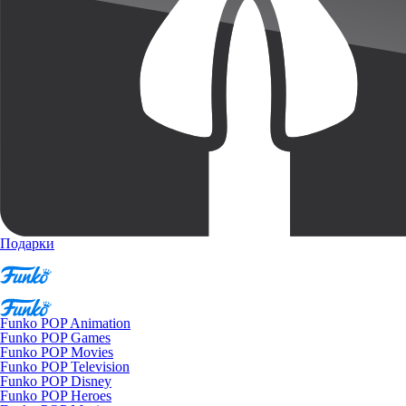
Подарки
Funko POP Animation
Funko POP Games
Funko POP Movies
Funko POP Television
Funko POP Disney
Funko POP Heroes