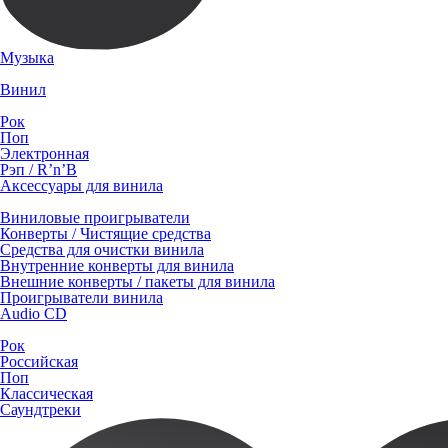
Музыка
Винил
Рок
Поп
Электронная
Рэп / R’n’B
Аксессуары для винила
Виниловые проигрыватели
Конверты / Чистящие средства
Средства для очистки винила
Внутренние конверты для винила
Внешние конверты / пакеты для винила
Проигрыватели винила
Audio CD
Рок
Российская
Поп
Классическая
Саундтреки