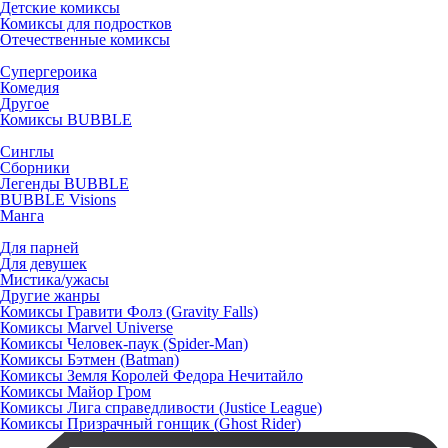
Детские комиксы
Комиксы для подростков
Отечественные комиксы
Супергероика
Комедия
Другое
Комиксы BUBBLE
Синглы
Сборники
Легенды BUBBLE
BUBBLE Visions
Манга
Для парней
Для девушек
Мистика/ужасы
Другие жанры
Комиксы Гравити Фолз (Gravity Falls)
Комиксы Marvel Universe
Комиксы Человек-паук (Spider-Man)
Комиксы Бэтмен (Batman)
Комиксы Земля Королей Федора Нечитайло
Комиксы Майор Гром
Комиксы Лига справедливости (Justice League)
Комиксы Призрачный гонщик (Ghost Rider)