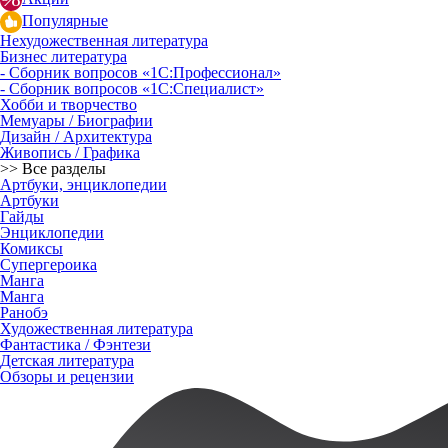
Популярные
Нехудожественная литература
Бизнес литература
- Сборник вопросов «1С:Профессионал»
- Сборник вопросов «1С:Специалист»
Хобби и творчество
Мемуары / Биографии
Дизайн / Архитектура
Живопись / Графика
>> Все разделы
Артбуки, энциклопедии
Артбуки
Гайды
Энциклопедии
Комиксы
Супергероика
Манга
Манга
Ранобэ
Художественная литература
Фантастика / Фэнтези
Детская литература
Обзоры и рецензии