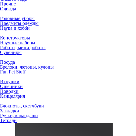
Прочие
Одежда
Головные уборы
Предметы одежды
Наука и хобби
Конструкторы
Научные наборы
Роботы, мини роботы
Сувениры
Посуда
Брелоки, жетоны, кулоны
Fun Pet Stuff
Игрушки
Ошейники
Поводки
Канцелярия
Блокноты, скетчбуки
Закладки
Ручки, карандаши
Тетради