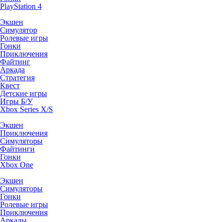
PlayStation 4
Экшен
Симулятор
Ролевые игры
Гонки
Приключения
Файтинг
Аркада
Стратегия
Квест
Детские игры
Игры Б/У
Xbox Series X/S
Экшен
Приключения
Симуляторы
Файтинги
Гонки
Xbox One
Экшен
Симуляторы
Гонки
Ролевые игры
Приключения
Аркады