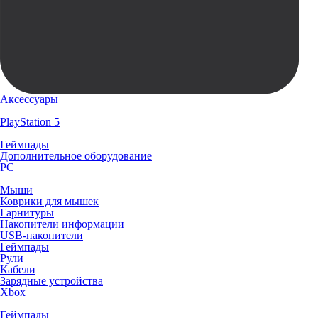
Аксессуары
PlayStation 5
Геймпады
Дополнительное оборудование
PC
Мыши
Коврики для мышек
Гарнитуры
Накопители информации
USB-накопители
Геймпады
Рули
Кабели
Зарядные устройства
Xbox
Геймпады