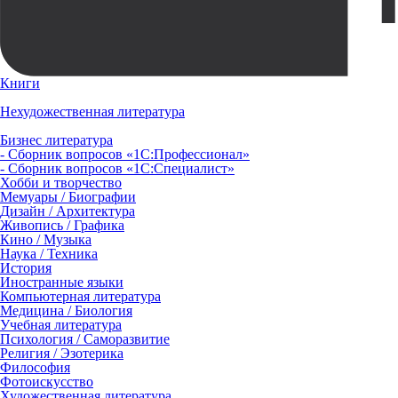
Книги
Нехудожественная литература
Бизнес литература
- Сборник вопросов «1С:Профессионал»
- Сборник вопросов «1С:Специалист»
Хобби и творчество
Мемуары / Биографии
Дизайн / Архитектура
Живопись / Графика
Кино / Музыка
Наука / Техника
История
Иностранные языки
Компьютерная литература
Медицина / Биология
Учебная литература
Психология / Саморазвитие
Религия / Эзотерика
Философия
Фотоискусство
Художественная литература