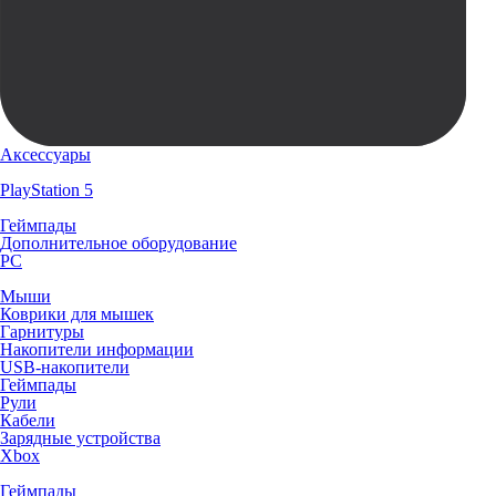
Аксессуары
PlayStation 5
Геймпады
Дополнительное оборудование
PC
Мыши
Коврики для мышек
Гарнитуры
Накопители информации
USB-накопители
Геймпады
Рули
Кабели
Зарядные устройства
Xbox
Геймпады