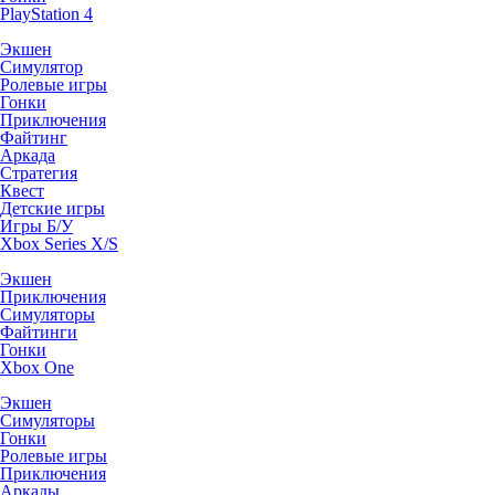
PlayStation 4
Экшен
Симулятор
Ролевые игры
Гонки
Приключения
Файтинг
Аркада
Стратегия
Квест
Детские игры
Игры Б/У
Xbox Series X/S
Экшен
Приключения
Симуляторы
Файтинги
Гонки
Xbox One
Экшен
Симуляторы
Гонки
Ролевые игры
Приключения
Аркады