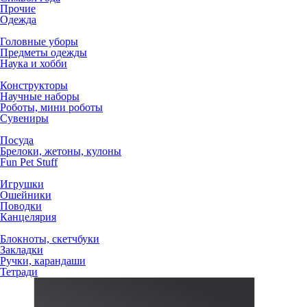
Прочие
Одежда
Головные уборы
Предметы одежды
Наука и хобби
Конструкторы
Научные наборы
Роботы, мини роботы
Сувениры
Посуда
Брелоки, жетоны, кулоны
Fun Pet Stuff
Игрушки
Ошейники
Поводки
Канцелярия
Блокноты, скетчбуки
Закладки
Ручки, карандаши
Тетради