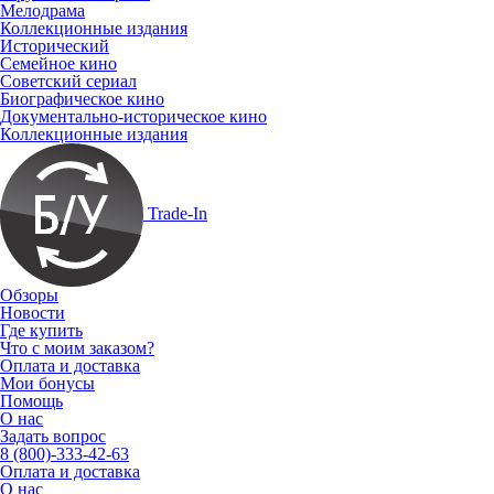
Мелодрама
Коллекционные издания
Исторический
Семейное кино
Советский сериал
Биографическое кино
Документально-историческое кино
Коллекционные издания
Trade-In
Обзоры
Новости
Где купить
Что с моим заказом?
Оплата и доставка
Мои бонусы
Помощь
О нас
Задать вопрос
8 (800)-333-42-63
Оплата и доставка
О нас