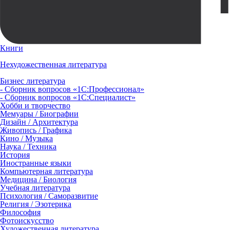
Книги
Нехудожественная литература
Бизнес литература
- Сборник вопросов «1С:Профессионал»
- Сборник вопросов «1С:Специалист»
Хобби и творчество
Мемуары / Биографии
Дизайн / Архитектура
Живопись / Графика
Кино / Музыка
Наука / Техника
История
Иностранные языки
Компьютерная литература
Медицина / Биология
Учебная литература
Психология / Саморазвитие
Религия / Эзотерика
Философия
Фотоискусство
Художественная литература