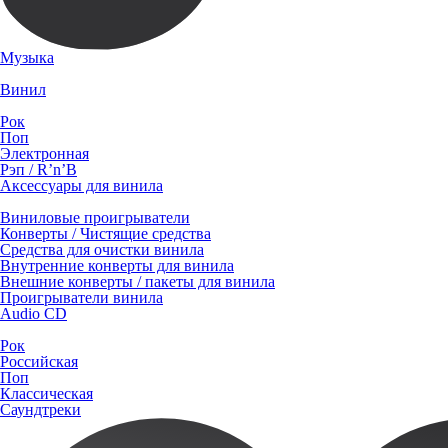
Музыка
Винил
Рок
Поп
Электронная
Рэп / R’n’B
Аксессуары для винила
Виниловые проигрыватели
Конверты / Чистящие средства
Средства для очистки винила
Внутренние конверты для винила
Внешние конверты / пакеты для винила
Проигрыватели винила
Audio CD
Рок
Российская
Поп
Классическая
Саундтреки