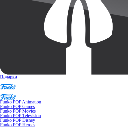
Подарки
Funko POP Animation
Funko POP Games
Funko POP Movies
Funko POP Television
Funko POP Disney
Funko POP Heroes