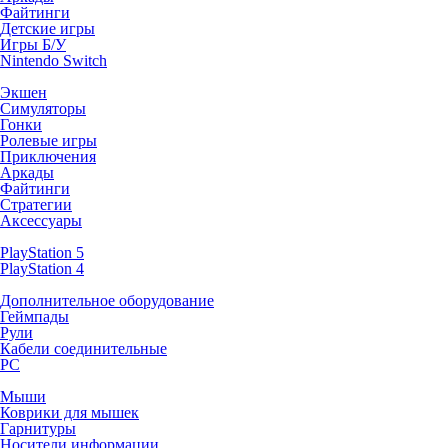
Файтинги
Детские игры
Игры Б/У
Nintendo Switch
Экшен
Симуляторы
Гонки
Ролевые игры
Приключения
Аркады
Файтинги
Стратегии
Аксессуары
PlayStation 5
PlayStation 4
Дополнительное оборудование
Геймпады
Рули
Кабели соединительные
PC
Мыши
Коврики для мышек
Гарнитуры
Носители информации