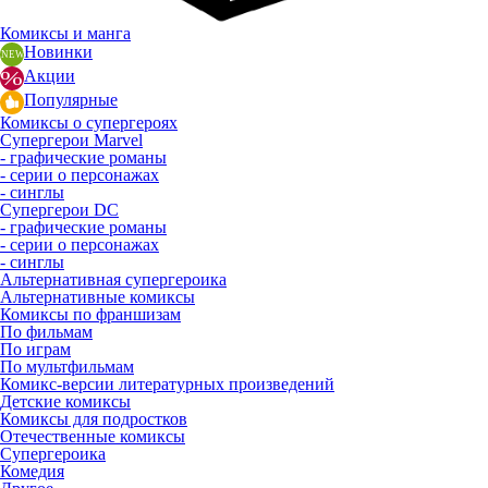
Комиксы и манга
Новинки
Акции
Популярные
Комиксы о супергероях
Супергерои Marvel
- графические романы
- серии о персонажах
- синглы
Супергерои DC
- графические романы
- серии о персонажах
- синглы
Альтернативная супергероика
Альтернативные комиксы
Комиксы по франшизам
По фильмам
По играм
По мультфильмам
Комикс-версии литературных произведений
Детские комиксы
Комиксы для подростков
Отечественные комиксы
Супергероика
Комедия