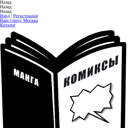
Назад
Назад
Назад
Вход
/
Регистрация
Ваш город:
Москва
Каталог