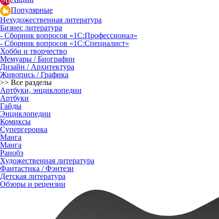
Популярные
Нехудожественная литература
Бизнес литература
- Сборник вопросов «1С:Профессионал»
- Сборник вопросов «1С:Специалист»
Хобби и творчество
Мемуары / Биографии
Дизайн / Архитектура
Живопись / Графика
>> Все разделы
Артбуки, энциклопедии
Артбуки
Гайды
Энциклопедии
Комиксы
Супергероика
Манга
Манга
Ранобэ
Художественная литература
Фантастика / Фэнтези
Детская литература
Обзоры и рецензии