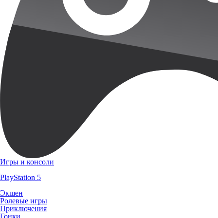
Игры и консоли
PlayStation 5
Экшен
Ролевые игры
Приключения
Гонки