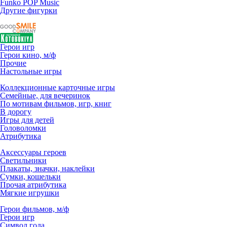
Funko POP Music
Другие фигурки
Герои игр
Герои кино, м/ф
Прочие
Настольные игры
Коллекционные карточные игры
Семейные, для вечеринок
По мотивам фильмов, игр, книг
В дорогу
Игры для детей
Головоломки
Атрибутика
Аксессуары героев
Светильники
Плакаты, значки, наклейки
Сумки, кошельки
Прочая атрибутика
Мягкие игрушки
Герои фильмов, м/ф
Герои игр
Символ года