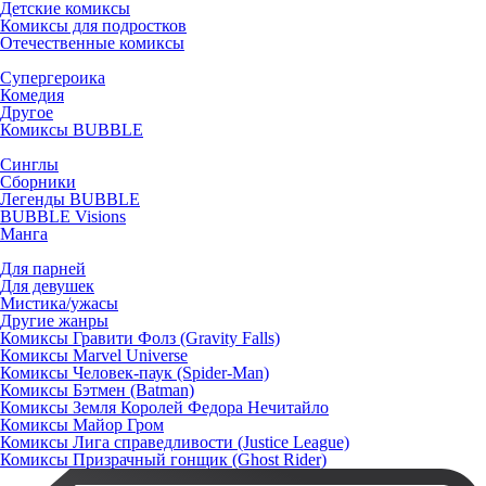
Детские комиксы
Комиксы для подростков
Отечественные комиксы
Супергероика
Комедия
Другое
Комиксы BUBBLE
Синглы
Сборники
Легенды BUBBLE
BUBBLE Visions
Манга
Для парней
Для девушек
Мистика/ужасы
Другие жанры
Комиксы Гравити Фолз (Gravity Falls)
Комиксы Marvel Universe
Комиксы Человек-паук (Spider-Man)
Комиксы Бэтмен (Batman)
Комиксы Земля Королей Федора Нечитайло
Комиксы Майор Гром
Комиксы Лига справедливости (Justice League)
Комиксы Призрачный гонщик (Ghost Rider)