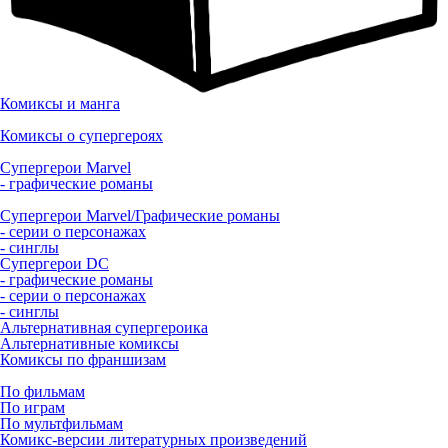
Комиксы и манга
Комиксы о супергероях
Супергерои Marvel
- графические романы
Супергерои Marvel/Графические романы
- серии о персонажах
- синглы
Супергерои DC
- графические романы
- серии о персонажах
- синглы
Альтернативная супергероика
Альтернативные комиксы
Комиксы по франшизам
По фильмам
По играм
По мультфильмам
Комикс-версии литературных произведений