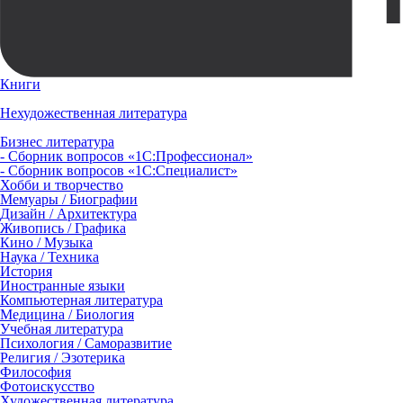
Книги
Нехудожественная литература
Бизнес литература
- Сборник вопросов «1С:Профессионал»
- Сборник вопросов «1С:Специалист»
Хобби и творчество
Мемуары / Биографии
Дизайн / Архитектура
Живопись / Графика
Кино / Музыка
Наука / Техника
История
Иностранные языки
Компьютерная литература
Медицина / Биология
Учебная литература
Психология / Саморазвитие
Религия / Эзотерика
Философия
Фотоискусство
Художественная литература