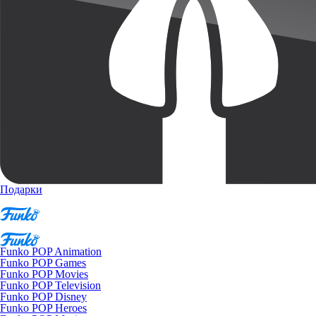
Подарки
Funko POP Animation
Funko POP Games
Funko POP Movies
Funko POP Television
Funko POP Disney
Funko POP Heroes