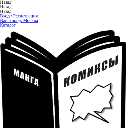
Назад
Назад
Назад
Вход
/
Регистрация
Ваш город:
Москва
Каталог