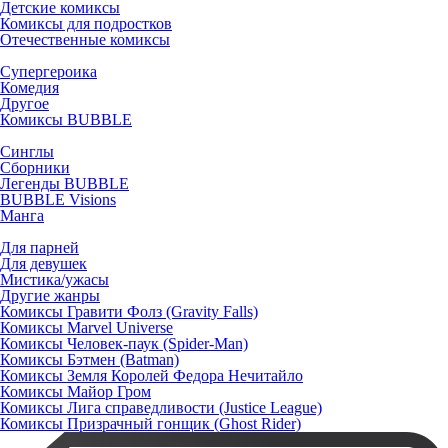
Детские комиксы
Комиксы для подростков
Отечественные комиксы
Супергероика
Комедия
Другое
Комиксы BUBBLE
Синглы
Сборники
Легенды BUBBLE
BUBBLE Visions
Манга
Для парней
Для девушек
Мистика/ужасы
Другие жанры
Комиксы Гравити Фолз (Gravity Falls)
Комиксы Marvel Universe
Комиксы Человек-паук (Spider-Man)
Комиксы Бэтмен (Batman)
Комиксы Земля Королей Федора Нечитайло
Комиксы Майор Гром
Комиксы Лига справедливости (Justice League)
Комиксы Призрачный гонщик (Ghost Rider)