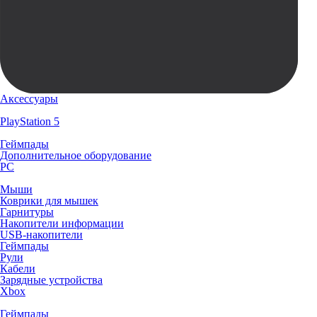
Аксессуары
PlayStation 5
Геймпады
Дополнительное оборудование
PC
Мыши
Коврики для мышек
Гарнитуры
Накопители информации
USB-накопители
Геймпады
Рули
Кабели
Зарядные устройства
Xbox
Геймпады