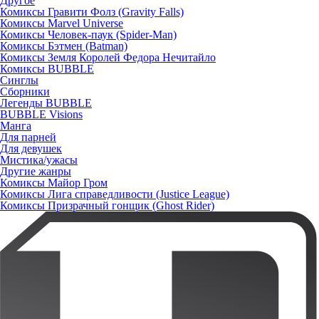
Другое
Комиксы Гравити Фолз (Gravity Falls)
Комиксы Marvel Universe
Комиксы Человек-паук (Spider-Man)
Комиксы Бэтмен (Batman)
Комиксы Земля Королей Федора Нечитайло
Комиксы BUBBLE
Синглы
Сборники
Легенды BUBBLE
BUBBLE Visions
Манга
Для парней
Для девушек
Мистика/ужасы
Другие жанры
Комиксы Майор Гром
Комиксы Лига справедливости (Justice League)
Комиксы Призрачный гонщик (Ghost Rider)