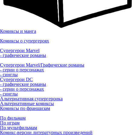
Комиксы и манга
Комиксы о супергероях
Супергерои Marvel
- графические романы
Супергерои Marvel/Графические романы
- серии о персонажах
- синглы
Супергерои DC
- графические романы
- серии о персонажах
- синглы
Альтернативная супергероика
Альтернативные комиксы
Комиксы по франшизам
По фильмам
По играм
По мультфильмам
Комикс-версии литературных произведений