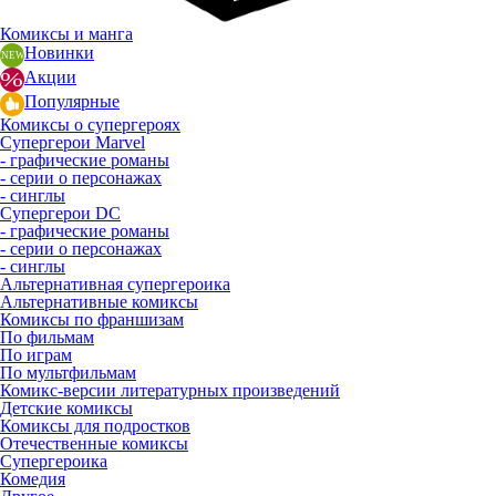
Комиксы и манга
Новинки
Акции
Популярные
Комиксы о супергероях
Супергерои Marvel
- графические романы
- серии о персонажах
- синглы
Супергерои DC
- графические романы
- серии о персонажах
- синглы
Альтернативная супергероика
Альтернативные комиксы
Комиксы по франшизам
По фильмам
По играм
По мультфильмам
Комикс-версии литературных произведений
Детские комиксы
Комиксы для подростков
Отечественные комиксы
Супергероика
Комедия