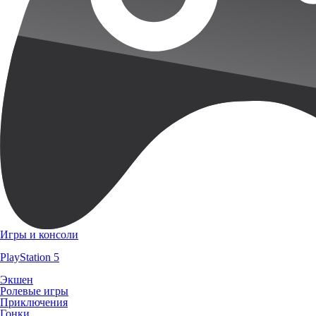
Игры и консоли
PlayStation 5
Экшен
Ролевые игры
Приключения
Гонки