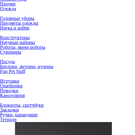
Прочие
Одежда
Головные уборы
Предметы одежды
Наука и хобби
Конструкторы
Научные наборы
Роботы, мини роботы
Сувениры
Посуда
Брелоки, жетоны, кулоны
Fun Pet Stuff
Игрушки
Ошейники
Поводки
Канцелярия
Блокноты, скетчбуки
Закладки
Ручки, карандаши
Тетради