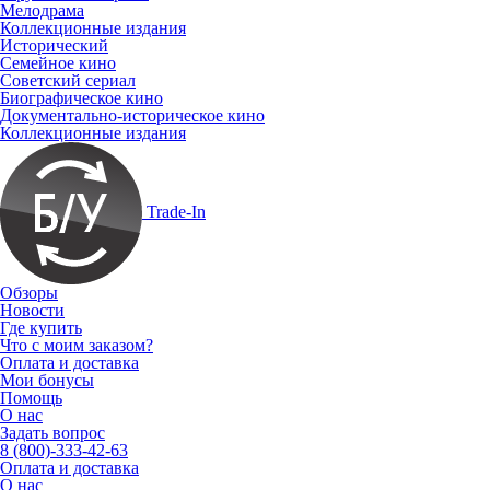
Мелодрама
Коллекционные издания
Исторический
Семейное кино
Советский сериал
Биографическое кино
Документально-историческое кино
Коллекционные издания
Trade-In
Обзоры
Новости
Где купить
Что с моим заказом?
Оплата и доставка
Мои бонусы
Помощь
О нас
Задать вопрос
8 (800)-333-42-63
Оплата и доставка
О нас