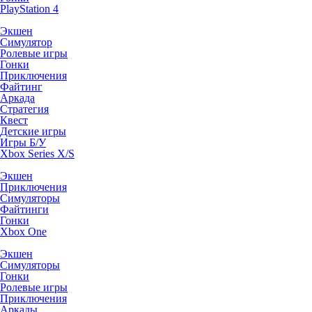
PlayStation 4
Экшен
Симулятор
Ролевые игры
Гонки
Приключения
Файтинг
Аркада
Стратегия
Квест
Детские игры
Игры Б/У
Xbox Series X/S
Экшен
Приключения
Симуляторы
Файтинги
Гонки
Xbox One
Экшен
Симуляторы
Гонки
Ролевые игры
Приключения
Аркады