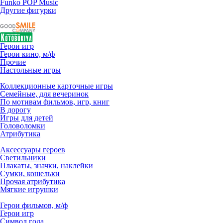
Funko POP Music
Другие фигурки
Герои игр
Герои кино, м/ф
Прочие
Настольные игры
Коллекционные карточные игры
Семейные, для вечеринок
По мотивам фильмов, игр, книг
В дорогу
Игры для детей
Головоломки
Атрибутика
Аксессуары героев
Светильники
Плакаты, значки, наклейки
Сумки, кошельки
Прочая атрибутика
Мягкие игрушки
Герои фильмов, м/ф
Герои игр
Символ года