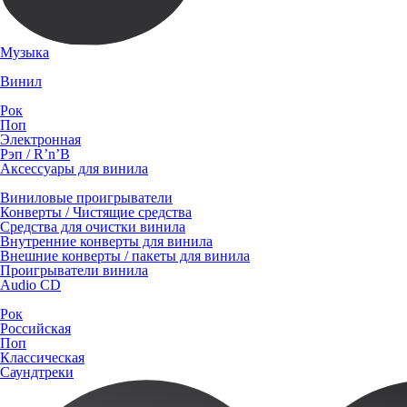
Музыка
Винил
Рок
Поп
Электронная
Рэп / R’n’B
Аксессуары для винила
Виниловые проигрыватели
Конверты / Чистящие средства
Средства для очистки винила
Внутренние конверты для винила
Внешние конверты / пакеты для винила
Проигрыватели винила
Audio CD
Рок
Российская
Поп
Классическая
Саундтреки