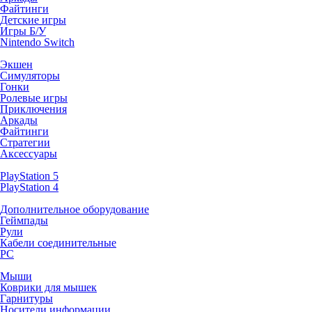
Файтинги
Детские игры
Игры Б/У
Nintendo Switch
Экшен
Симуляторы
Гонки
Ролевые игры
Приключения
Аркады
Файтинги
Стратегии
Аксессуары
PlayStation 5
PlayStation 4
Дополнительное оборудование
Геймпады
Рули
Кабели соединительные
PC
Мыши
Коврики для мышек
Гарнитуры
Носители информации