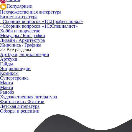
Популярные
Нехудожественная литература
Бизнес литература
- Сборник вопросов «1С:Профессионал»
- Сборник вопросов «1С:Специалист»
Хобби и творчество
Мемуары / Биографии
Дизайн / Архитектура
Живопись / Графика
>> Все разделы
Артбуки, энциклопедии
Артбуки
Гайды
Энциклопедии
Комиксы
Супергероика
Манга
Манга
Ранобэ
Художественная литература
Фантастика / Фэнтези
Детская литература
Обзоры и рецензии