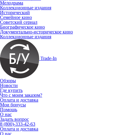
Мелодрама
Коллекционные издания
Исторический
Семейное кино
Советский сериал
Биографическое кино
Документально-историческое кино
Коллекционные издания
Trade-In
Обзоры
Новости
Где купить
Что с моим заказом?
Оплата и доставка
Мои бонусы
Помощь
О нас
Задать вопрос
8 (800)-333-42-63
Оплата и доставка
О нас