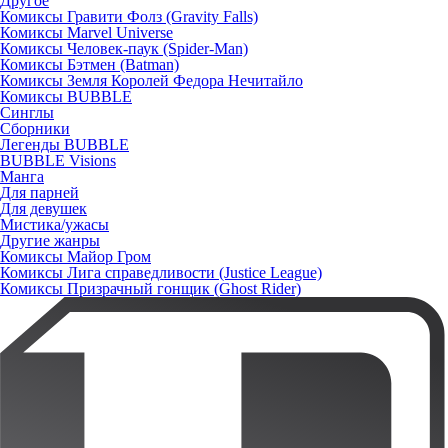
Другое
Комиксы Гравити Фолз (Gravity Falls)
Комиксы Marvel Universe
Комиксы Человек-паук (Spider-Man)
Комиксы Бэтмен (Batman)
Комиксы Земля Королей Федора Нечитайло
Комиксы BUBBLE
Синглы
Сборники
Легенды BUBBLE
BUBBLE Visions
Манга
Для парней
Для девушек
Мистика/ужасы
Другие жанры
Комиксы Майор Гром
Комиксы Лига справедливости (Justice League)
Комиксы Призрачный гонщик (Ghost Rider)