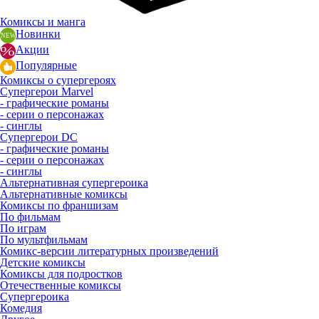
Комиксы и манга
Новинки
Акции
Популярные
Комиксы о супергероях
Супергерои Marvel
- графические романы
- серии о персонажах
- синглы
Супергерои DC
- графические романы
- серии о персонажах
- синглы
Альтернативная супергероика
Альтернативные комиксы
Комиксы по франшизам
По фильмам
По играм
По мультфильмам
Комикс-версии литературных произведений
Детские комиксы
Комиксы для подростков
Отечественные комиксы
Супергероика
Комедия