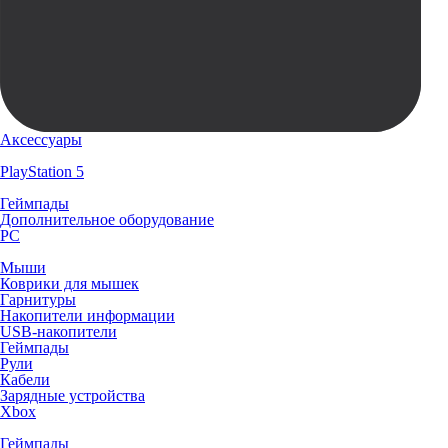
Аксессуары
PlayStation 5
Геймпады
Дополнительное оборудование
PC
Мыши
Коврики для мышек
Гарнитуры
Накопители информации
USB-накопители
Геймпады
Рули
Кабели
Зарядные устройства
Xbox
Геймпады