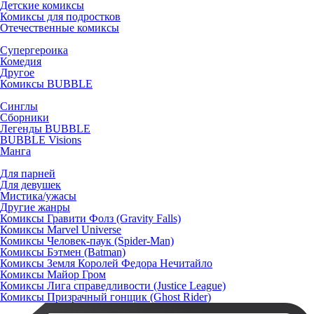
Детские комиксы
Комиксы для подростков
Отечественные комиксы
Супергероика
Комедия
Другое
Комиксы BUBBLE
Синглы
Сборники
Легенды BUBBLE
BUBBLE Visions
Манга
Для парней
Для девушек
Мистика/ужасы
Другие жанры
Комиксы Гравити Фолз (Gravity Falls)
Комиксы Marvel Universe
Комиксы Человек-паук (Spider-Man)
Комиксы Бэтмен (Batman)
Комиксы Земля Королей Федора Нечитайло
Комиксы Майор Гром
Комиксы Лига справедливости (Justice League)
Комиксы Призрачный гонщик (Ghost Rider)