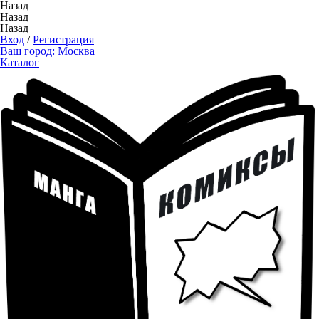
Назад
Назад
Назад
Вход
/
Регистрация
Ваш город:
Москва
Каталог