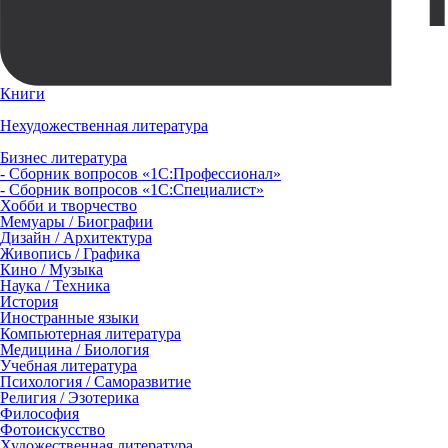
Книги
Нехудожественная литература
Бизнес литература
- Сборник вопросов «1С:Профессионал»
- Сборник вопросов «1С:Специалист»
Хобби и творчество
Мемуары / Биографии
Дизайн / Архитектура
Живопись / Графика
Кино / Музыка
Наука / Техника
История
Иностранные языки
Компьютерная литература
Медицина / Биология
Учебная литература
Психология / Саморазвитие
Религия / Эзотерика
Философия
Фотоискусство
Художественная литература