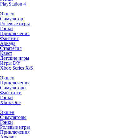
PlayStation 4
Экшен
Симулятор
Ролевые игры
Гонки
Приключения
Файтинг
Аркада
Стратегия
Квест
Детские игры
Игры Б/У
Xbox Series X/S
Экшен
Приключения
Симуляторы
Файтинги
Гонки
Xbox One
Экшен
Симуляторы
Гонки
Ролевые игры
Приключения
Аркады