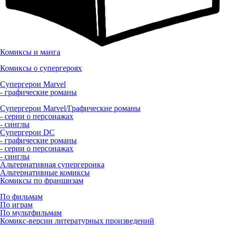
Комиксы и манга
Комиксы о супергероях
Супергерои Marvel
- графические романы
Супергерои Marvel/Графические романы
- серии о персонажах
- синглы
Супергерои DC
- графические романы
- серии о персонажах
- синглы
Альтернативная супергероика
Альтернативные комиксы
Комиксы по франшизам
По фильмам
По играм
По мультфильмам
Комикс-версии литературных произведений