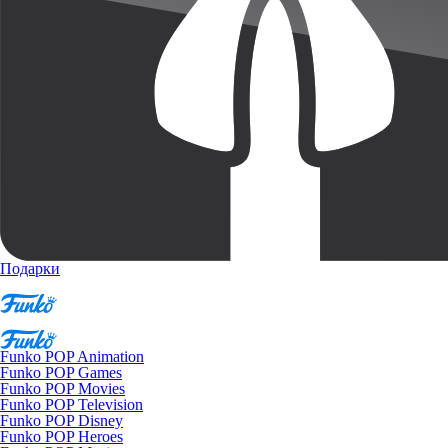
Подарки
Funko POP Animation
Funko POP Games
Funko POP Movies
Funko POP Television
Funko POP Disney
Funko POP Heroes