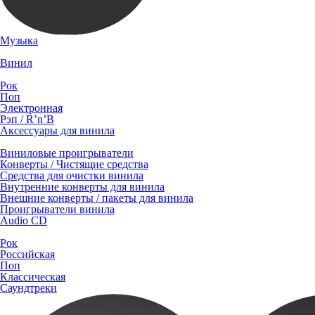
Музыка
Винил
Рок
Поп
Электронная
Рэп / R’n’B
Аксессуары для винила
Виниловые проигрыватели
Конверты / Чистящие средства
Средства для очистки винила
Внутренние конверты для винила
Внешние конверты / пакеты для винила
Проигрыватели винила
Audio CD
Рок
Российская
Поп
Классическая
Саундтреки