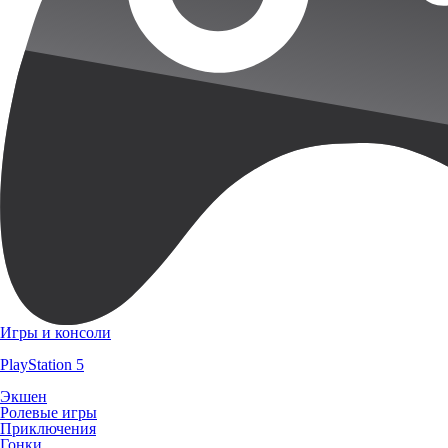
Игры и консоли
PlayStation 5
Экшен
Ролевые игры
Приключения
Гонки