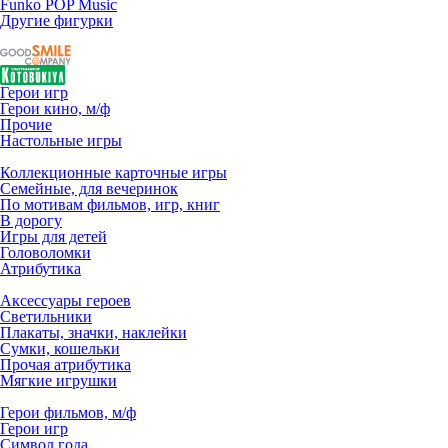
Funko POP Music
Другие фигурки
Герои игр
Герои кино, м/ф
Прочие
Настольные игры
Коллекционные карточные игры
Семейные, для вечеринок
По мотивам фильмов, игр, книг
В дорогу
Игры для детей
Головоломки
Атрибутика
Аксессуары героев
Светильники
Плакаты, значки, наклейки
Сумки, кошельки
Прочая атрибутика
Мягкие игрушки
Герои фильмов, м/ф
Герои игр
Символ года