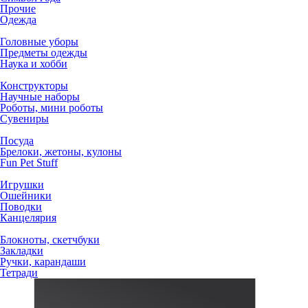
Прочие
Одежда
Головные уборы
Предметы одежды
Наука и хобби
Конструкторы
Научные наборы
Роботы, мини роботы
Сувениры
Посуда
Брелоки, жетоны, кулоны
Fun Pet Stuff
Игрушки
Ошейники
Поводки
Канцелярия
Блокноты, скетчбуки
Закладки
Ручки, карандаши
Тетради