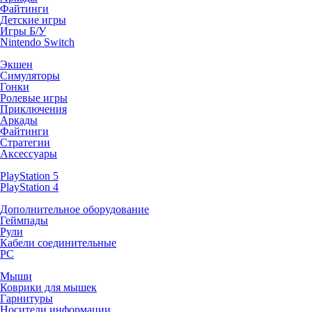
Файтинги
Детские игры
Игры Б/У
Nintendo Switch
Экшен
Симуляторы
Гонки
Ролевые игры
Приключения
Аркады
Файтинги
Стратегии
Аксессуары
PlayStation 5
PlayStation 4
Дополнительное оборудование
Геймпады
Рули
Кабели соединительные
PC
Мыши
Коврики для мышек
Гарнитуры
Носители информации