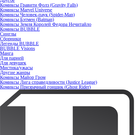
Другое
Комиксы Гравити Фолз (Gravity Falls)
Комиксы Marvel Universe
Комиксы Человек-паук (Spider-Man)
Комиксы Бэтмен (Batman)
Комиксы Земля Королей Федора Нечитайло
Комиксы BUBBLE
Синглы
Сборники
Легенды BUBBLE
BUBBLE Visions
Манга
Для парней
Для девушек
Мистика/ужасы
Другие жанры
Комиксы Майор Гром
Комиксы Лига справедливости (Justice League)
Комиксы Призрачный гонщик (Ghost Rider)