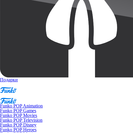
Подарки
Funko POP Animation
Funko POP Games
Funko POP Movies
Funko POP Television
Funko POP Disney
Funko POP Heroes