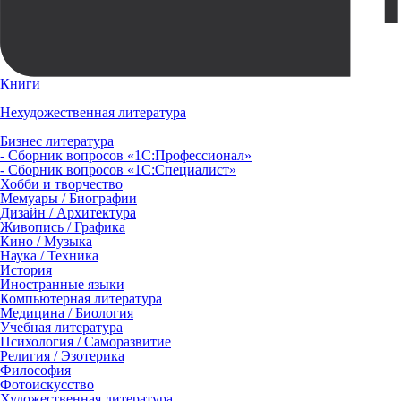
Книги
Нехудожественная литература
Бизнес литература
- Сборник вопросов «1С:Профессионал»
- Сборник вопросов «1С:Специалист»
Хобби и творчество
Мемуары / Биографии
Дизайн / Архитектура
Живопись / Графика
Кино / Музыка
Наука / Техника
История
Иностранные языки
Компьютерная литература
Медицина / Биология
Учебная литература
Психология / Саморазвитие
Религия / Эзотерика
Философия
Фотоискусство
Художественная литература