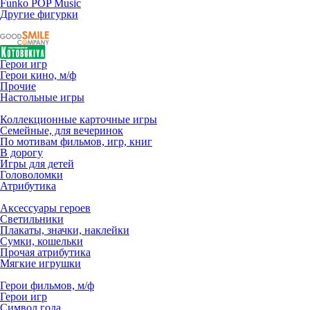
Funko POP Music
Другие фигурки
Герои игр
Герои кино, м/ф
Прочие
Настольные игры
Коллекционные карточные игры
Семейные, для вечеринок
По мотивам фильмов, игр, книг
В дорогу
Игры для детей
Головоломки
Атрибутика
Аксессуары героев
Светильники
Плакаты, значки, наклейки
Сумки, кошельки
Прочая атрибутика
Мягкие игрушки
Герои фильмов, м/ф
Герои игр
Символ года