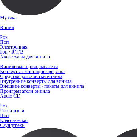
Музыка
Винил
Рок
Поп
Электронная
Рэп / R’n’B
Аксессуары для винила
Виниловые проигрыватели
Конверты / Чистящие средства
Средства для очистки винила
Внутренние конверты для винила
Внешние конверты / пакеты для винила
Проигрыватели винила
Audio CD
Рок
Российская
Поп
Классическая
Саундтреки