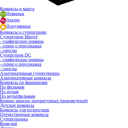
Комиксы и манга
Новинки
Акции
Популярные
Комиксы о супергероях
Супергерои Marvel
- графические романы
- серии о персонажах
- синглы
Супергерои DC
- графические романы
- серии о персонажах
- синглы
Альтернативная супергероика
Альтернативные комиксы
Комиксы по франшизам
По фильмам
По играм
По мультфильмам
Комикс-версии литературных произведений
Детские комиксы
Комиксы для подростков
Отечественные комиксы
Супергероика
Комедия