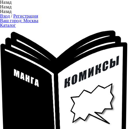
Назад
Назад
Назад
Вход
/
Регистрация
Ваш город:
Москва
Каталог