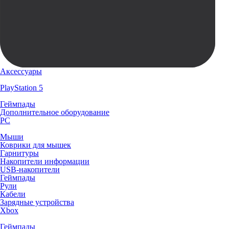
Аксессуары
PlayStation 5
Геймпады
Дополнительное оборудование
PC
Мыши
Коврики для мышек
Гарнитуры
Накопители информации
USB-накопители
Геймпады
Рули
Кабели
Зарядные устройства
Xbox
Геймпады