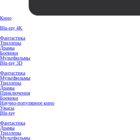
Кино
Blu-ray 4K
Фантастика
Триллеры
Драмы
Боевики
Мультфильмы
Blu-ray 3D
Фантастика
Мультфильмы
Триллеры
Драмы
Приключения
Боевики
Научно-популярное кино
Ужасы
Blu-ray
Фантастика
Драмы
Триллеры
Мультфильмы