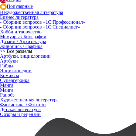
Популярные
Нехудожественная литература
Бизнес литература
- Сборник вопросов «1С:Профессионал»
- Сборник вопросов «1С:Специалист»
Хобби и творчество
Мемуары / Биографии
Дизайн / Архитектура
Живопись / Графика
>> Все разделы
Артбуки, энциклопедии
Артбуки
Гайды
Энциклопедии
Комиксы
Супергероика
Манга
Манга
Ранобэ
Художественная литература
Фантастика / Фэнтези
Детская литература
Обзоры и рецензии