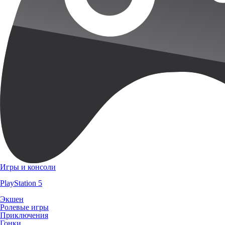
Игры и консоли
PlayStation 5
Экшен
Ролевые игры
Приключения
Гонки