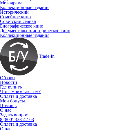
Мелодрама
Коллекционные издания
Исторический
Семейное кино
Советский сериал
Биографическое кино
Документально-историческое кино
Коллекционные издания
Trade-In
Обзоры
Новости
Где купить
Что с моим заказом?
Оплата и доставка
Мои бонусы
Помощь
О нас
Задать вопрос
8 (800)-333-42-63
Оплата и доставка
О нас