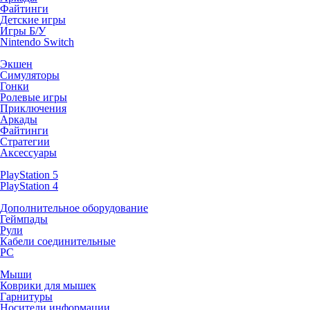
Файтинги
Детские игры
Игры Б/У
Nintendo Switch
Экшен
Симуляторы
Гонки
Ролевые игры
Приключения
Аркады
Файтинги
Стратегии
Аксессуары
PlayStation 5
PlayStation 4
Дополнительное оборудование
Геймпады
Рули
Кабели соединительные
PC
Мыши
Коврики для мышек
Гарнитуры
Носители информации