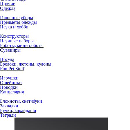
Прочие
Одежда
Головные уборы
Предметы одежды
Наука и хобби
Конструкторы
Научные наборы
Роботы, мини роботы
Сувениры
Посуда
Брелоки, жетоны, кулоны
Fun Pet Stuff
Игрушки
Ошейники
Поводки
Канцелярия
Блокноты, скетчбуки
Закладки
Ручки, карандаши
Тетради