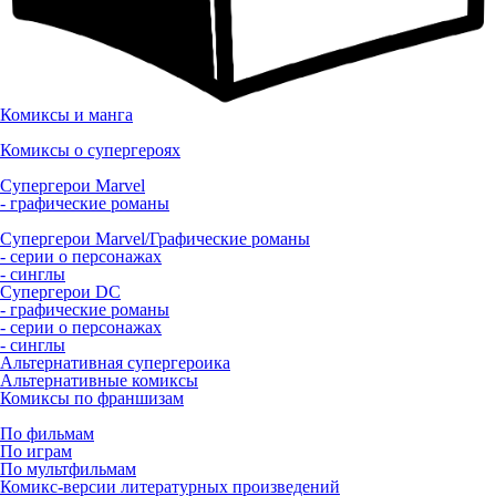
Комиксы и манга
Комиксы о супергероях
Супергерои Marvel
- графические романы
Супергерои Marvel/Графические романы
- серии о персонажах
- синглы
Супергерои DC
- графические романы
- серии о персонажах
- синглы
Альтернативная супергероика
Альтернативные комиксы
Комиксы по франшизам
По фильмам
По играм
По мультфильмам
Комикс-версии литературных произведений