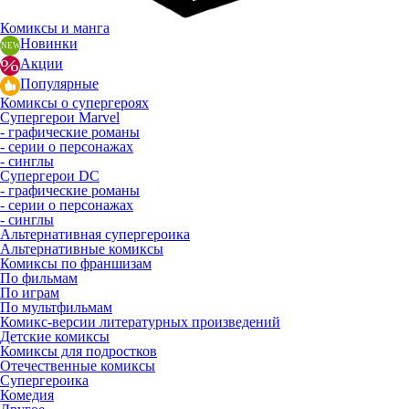
Комиксы и манга
Новинки
Акции
Популярные
Комиксы о супергероях
Супергерои Marvel
- графические романы
- серии о персонажах
- синглы
Супергерои DC
- графические романы
- серии о персонажах
- синглы
Альтернативная супергероика
Альтернативные комиксы
Комиксы по франшизам
По фильмам
По играм
По мультфильмам
Комикс-версии литературных произведений
Детские комиксы
Комиксы для подростков
Отечественные комиксы
Супергероика
Комедия