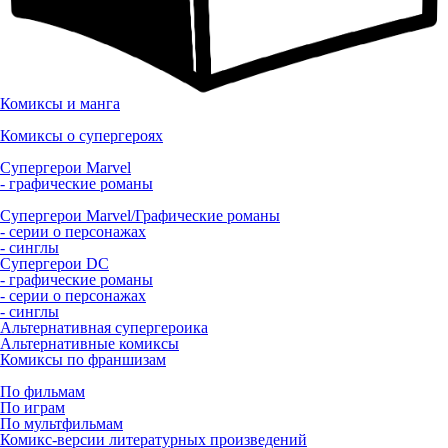
Комиксы и манга
Комиксы о супергероях
Супергерои Marvel
- графические романы
Супергерои Marvel/Графические романы
- серии о персонажах
- синглы
Супергерои DC
- графические романы
- серии о персонажах
- синглы
Альтернативная супергероика
Альтернативные комиксы
Комиксы по франшизам
По фильмам
По играм
По мультфильмам
Комикс-версии литературных произведений