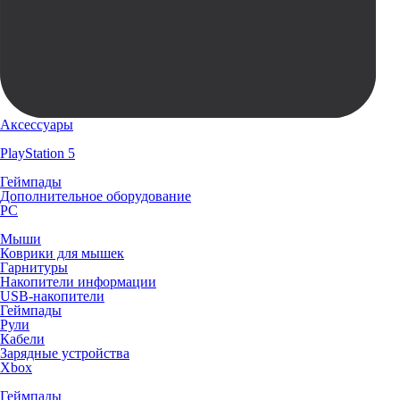
Аксессуары
PlayStation 5
Геймпады
Дополнительное оборудование
PC
Мыши
Коврики для мышек
Гарнитуры
Накопители информации
USB-накопители
Геймпады
Рули
Кабели
Зарядные устройства
Xbox
Геймпады