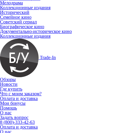
Мелодрама
Коллекционные издания
Исторический
Семейное кино
Советский сериал
Биографическое кино
Документально-историческое кино
Коллекционные издания
Trade-In
Обзоры
Новости
Где купить
Что с моим заказом?
Оплата и доставка
Мои бонусы
Помощь
О нас
Задать вопрос
8 (800)-333-42-63
Оплата и доставка
О нас