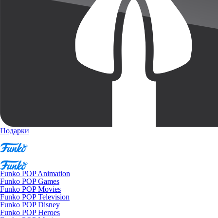
Подарки
Funko POP Animation
Funko POP Games
Funko POP Movies
Funko POP Television
Funko POP Disney
Funko POP Heroes