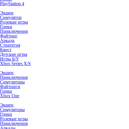
PlayStation 4
Экшен
Симулятор
Ролевые игры
Гонки
Приключения
Файтинг
Аркада
Стратегия
Квест
Детские игры
Игры Б/У
Xbox Series X/S
Экшен
Приключения
Симуляторы
Файтинги
Гонки
Xbox One
Экшен
Симуляторы
Гонки
Ролевые игры
Приключения
Аркады