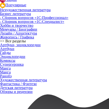
Популярные
Нехудожественная литература
Бизнес литература
- Сборник вопросов «1С:Профессионал»
- Сборник вопросов «1С:Специалист»
Хобби и творчество
Мемуары / Биографии
Дизайн / Архитектура
Живопись / Графика
>> Все разделы
Артбуки, энциклопедии
Артбуки
Гайды
Энциклопедии
Комиксы
Супергероика
Манга
Манга
Ранобэ
Художественная литература
Фантастика / Фэнтези
Детская литература
Обзоры и рецензии