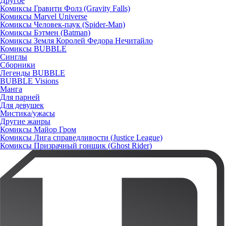
Другое
Комиксы Гравити Фолз (Gravity Falls)
Комиксы Marvel Universe
Комиксы Человек-паук (Spider-Man)
Комиксы Бэтмен (Batman)
Комиксы Земля Королей Федора Нечитайло
Комиксы BUBBLE
Синглы
Сборники
Легенды BUBBLE
BUBBLE Visions
Манга
Для парней
Для девушек
Мистика/ужасы
Другие жанры
Комиксы Майор Гром
Комиксы Лига справедливости (Justice League)
Комиксы Призрачный гонщик (Ghost Rider)