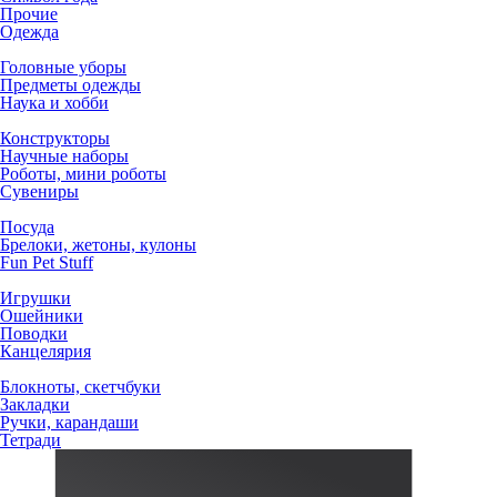
Прочие
Одежда
Головные уборы
Предметы одежды
Наука и хобби
Конструкторы
Научные наборы
Роботы, мини роботы
Сувениры
Посуда
Брелоки, жетоны, кулоны
Fun Pet Stuff
Игрушки
Ошейники
Поводки
Канцелярия
Блокноты, скетчбуки
Закладки
Ручки, карандаши
Тетради