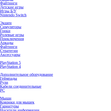
Файтинги
Детские игры
Игры Б/У
Nintendo Switch
Экшен
Симуляторы
Гонки
Ролевые игры
Приключения
Аркады
Файтинги
Стратегии
Аксессуары
PlayStation 5
PlayStation 4
Дополнительное оборудование
Геймпады
Рули
Кабели соединительные
PC
Мыши
Коврики для мышек
Гарнитуры
Носители информации