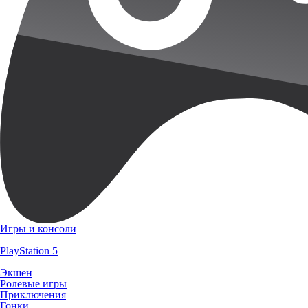
Игры и консоли
PlayStation 5
Экшен
Ролевые игры
Приключения
Гонки