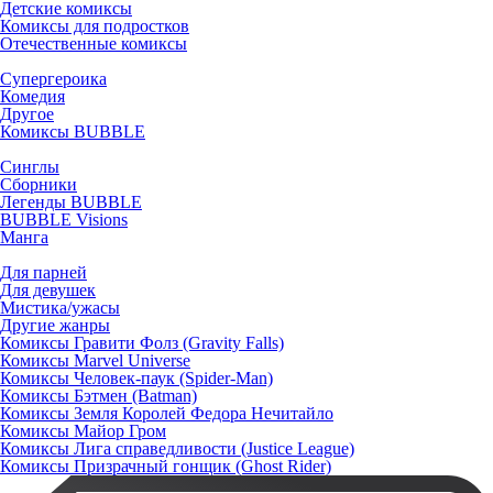
Детские комиксы
Комиксы для подростков
Отечественные комиксы
Супергероика
Комедия
Другое
Комиксы BUBBLE
Синглы
Сборники
Легенды BUBBLE
BUBBLE Visions
Манга
Для парней
Для девушек
Мистика/ужасы
Другие жанры
Комиксы Гравити Фолз (Gravity Falls)
Комиксы Marvel Universe
Комиксы Человек-паук (Spider-Man)
Комиксы Бэтмен (Batman)
Комиксы Земля Королей Федора Нечитайло
Комиксы Майор Гром
Комиксы Лига справедливости (Justice League)
Комиксы Призрачный гонщик (Ghost Rider)