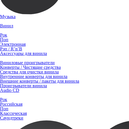
Музыка
Винил
Рок
Поп
Электронная
Рэп / R’n’B
Аксессуары для винила
Виниловые проигрыватели
Конверты / Чистящие средства
Средства для очистки винила
Внутренние конверты для винила
Внешние конверты / пакеты для винила
Проигрыватели винила
Audio CD
Рок
Российская
Поп
Классическая
Саундтреки