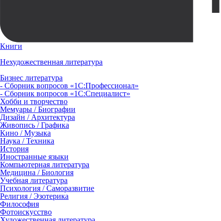
Книги
Нехудожественная литература
Бизнес литература
- Сборник вопросов «1С:Профессионал»
- Сборник вопросов «1С:Специалист»
Хобби и творчество
Мемуары / Биографии
Дизайн / Архитектура
Живопись / Графика
Кино / Музыка
Наука / Техника
История
Иностранные языки
Компьютерная литература
Медицина / Биология
Учебная литература
Психология / Саморазвитие
Религия / Эзотерика
Философия
Фотоискусство
Художественная литература