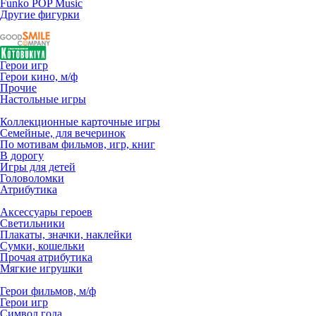
Funko POP Music
Другие фигурки
Герои игр
Герои кино, м/ф
Прочие
Настольные игры
Коллекционные карточные игры
Семейные, для вечеринок
По мотивам фильмов, игр, книг
В дорогу
Игры для детей
Головоломки
Атрибутика
Аксессуары героев
Светильники
Плакаты, значки, наклейки
Сумки, кошельки
Прочая атрибутика
Мягкие игрушки
Герои фильмов, м/ф
Герои игр
Символ года