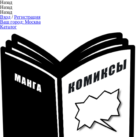
Назад
Назад
Назад
Вход
/
Регистрация
Ваш город:
Москва
Каталог