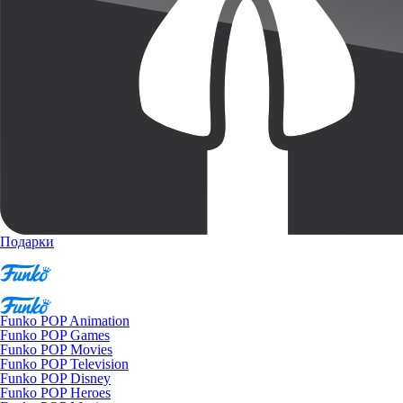
Подарки
Funko POP Animation
Funko POP Games
Funko POP Movies
Funko POP Television
Funko POP Disney
Funko POP Heroes