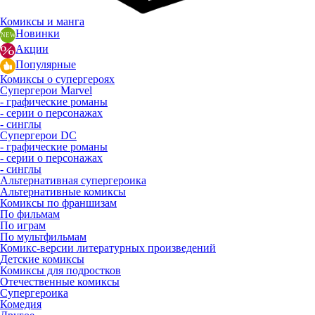
Комиксы и манга
Новинки
Акции
Популярные
Комиксы о супергероях
Супергерои Marvel
- графические романы
- серии о персонажах
- синглы
Супергерои DC
- графические романы
- серии о персонажах
- синглы
Альтернативная супергероика
Альтернативные комиксы
Комиксы по франшизам
По фильмам
По играм
По мультфильмам
Комикс-версии литературных произведений
Детские комиксы
Комиксы для подростков
Отечественные комиксы
Супергероика
Комедия