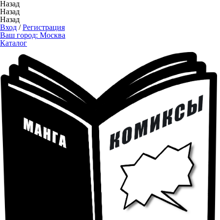
Назад
Назад
Назад
Вход
/
Регистрация
Ваш город:
Москва
Каталог