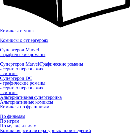
Комиксы и манга
Комиксы о супергероях
Супергерои Marvel
- графические романы
Супергерои Marvel/Графические романы
- серии о персонажах
- синглы
Супергерои DC
- графические романы
- серии о персонажах
- синглы
Альтернативная супергероика
Альтернативные комиксы
Комиксы по франшизам
По фильмам
По играм
По мультфильмам
Комикс-версии литературных произведений