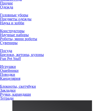
Прочие
Одежда
Головные уборы
Предметы одежды
Наука и хобби
Конструкторы
Научные наборы
Роботы, мини роботы
Сувениры
Посуда
Брелоки, жетоны, кулоны
Fun Pet Stuff
Игрушки
Ошейники
Поводки
Канцелярия
Блокноты, скетчбуки
Закладки
Ручки, карандаши
Тетради