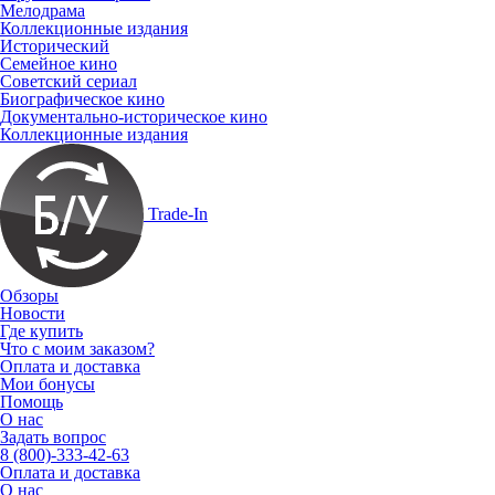
Мелодрама
Коллекционные издания
Исторический
Семейное кино
Советский сериал
Биографическое кино
Документально-историческое кино
Коллекционные издания
Trade-In
Обзоры
Новости
Где купить
Что с моим заказом?
Оплата и доставка
Мои бонусы
Помощь
О нас
Задать вопрос
8 (800)-333-42-63
Оплата и доставка
О нас