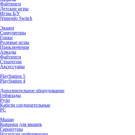
Файтинги
Детские игры
Игры Б/У
Nintendo Switch
Экшен
Симуляторы
Гонки
Ролевые игры
Приключения
Аркады
Файтинги
Стратегии
Аксессуары
PlayStation 5
PlayStation 4
Дополнительное оборудование
Геймпады
Рули
Кабели соединительные
PC
Мыши
Коврики для мышек
Гарнитуры
Носители информации