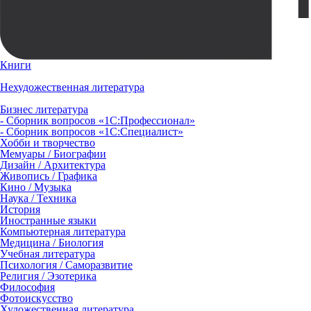
Книги
Нехудожественная литература
Бизнес литература
- Сборник вопросов «1С:Профессионал»
- Сборник вопросов «1С:Специалист»
Хобби и творчество
Мемуары / Биографии
Дизайн / Архитектура
Живопись / Графика
Кино / Музыка
Наука / Техника
История
Иностранные языки
Компьютерная литература
Медицина / Биология
Учебная литература
Психология / Саморазвитие
Религия / Эзотерика
Философия
Фотоискусство
Художественная литература