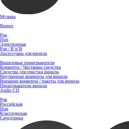
Музыка
Винил
Рок
Поп
Электронная
Рэп / R’n’B
Аксессуары для винила
Виниловые проигрыватели
Конверты / Чистящие средства
Средства для очистки винила
Внутренние конверты для винила
Внешние конверты / пакеты для винила
Проигрыватели винила
Audio CD
Рок
Российская
Поп
Классическая
Саундтреки