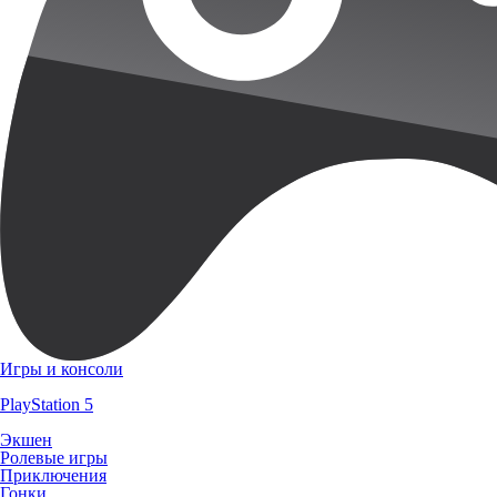
Игры и консоли
PlayStation 5
Экшен
Ролевые игры
Приключения
Гонки