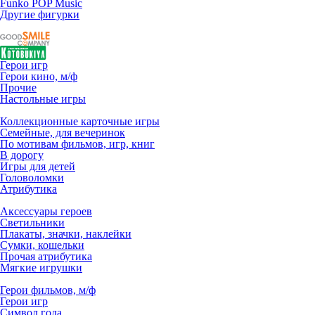
Funko POP Music
Другие фигурки
Герои игр
Герои кино, м/ф
Прочие
Настольные игры
Коллекционные карточные игры
Семейные, для вечеринок
По мотивам фильмов, игр, книг
В дорогу
Игры для детей
Головоломки
Атрибутика
Аксессуары героев
Светильники
Плакаты, значки, наклейки
Сумки, кошельки
Прочая атрибутика
Мягкие игрушки
Герои фильмов, м/ф
Герои игр
Символ года