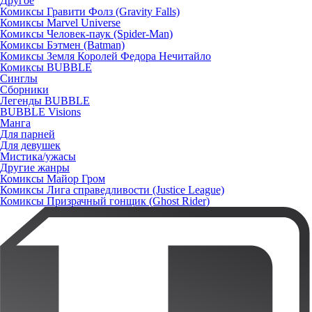
Другое
Комиксы Гравити Фолз (Gravity Falls)
Комиксы Marvel Universe
Комиксы Человек-паук (Spider-Man)
Комиксы Бэтмен (Batman)
Комиксы Земля Королей Федора Нечитайло
Комиксы BUBBLE
Синглы
Сборники
Легенды BUBBLE
BUBBLE Visions
Манга
Для парней
Для девушек
Мистика/ужасы
Другие жанры
Комиксы Майор Гром
Комиксы Лига справедливости (Justice League)
Комиксы Призрачный гонщик (Ghost Rider)