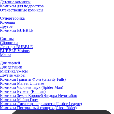
Детские комиксы
Комиксы для подростков
Отечественные комиксы
Супергероика
Комедия
Другое
Комиксы BUBBLE
Синглы
Сборники
Легенды BUBBLE
BUBBLE Visions
Манга
Для парней
Для девушек
Мистика/ужасы
Другие жанры
Комиксы Гравити Фолз (Gravity Falls)
Комиксы Marvel Universe
Комиксы Человек-паук (Spider-Man)
Комиксы Бэтмен (Batman)
Комиксы Земля Королей Федора Нечитайло
Комиксы Майор Гром
Комиксы Лига справедливости (Justice League)
Комиксы Призрачный гонщик (Ghost Rider)