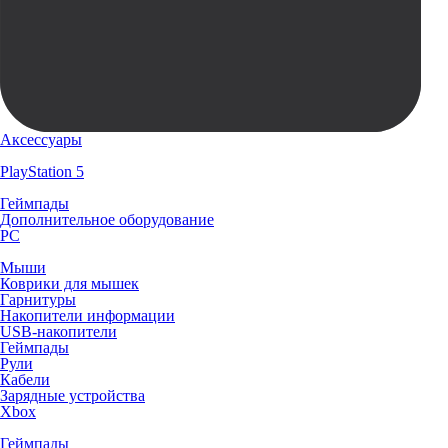
Аксессуары
PlayStation 5
Геймпады
Дополнительное оборудование
PC
Мыши
Коврики для мышек
Гарнитуры
Накопители информации
USB-накопители
Геймпады
Рули
Кабели
Зарядные устройства
Xbox
Геймпады