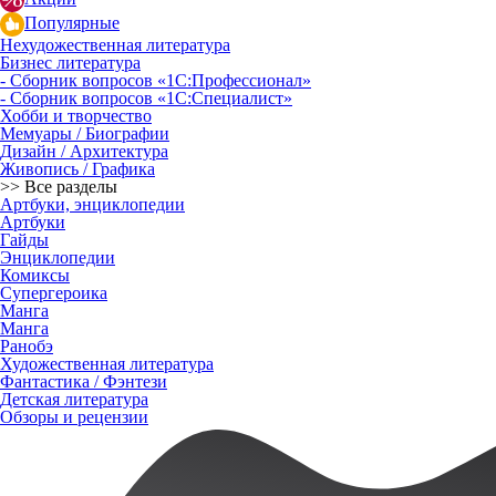
Популярные
Нехудожественная литература
Бизнес литература
- Сборник вопросов «1С:Профессионал»
- Сборник вопросов «1С:Специалист»
Хобби и творчество
Мемуары / Биографии
Дизайн / Архитектура
Живопись / Графика
>> Все разделы
Артбуки, энциклопедии
Артбуки
Гайды
Энциклопедии
Комиксы
Супергероика
Манга
Манга
Ранобэ
Художественная литература
Фантастика / Фэнтези
Детская литература
Обзоры и рецензии