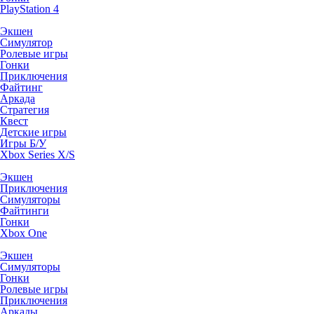
PlayStation 4
Экшен
Симулятор
Ролевые игры
Гонки
Приключения
Файтинг
Аркада
Стратегия
Квест
Детские игры
Игры Б/У
Xbox Series X/S
Экшен
Приключения
Симуляторы
Файтинги
Гонки
Xbox One
Экшен
Симуляторы
Гонки
Ролевые игры
Приключения
Аркады