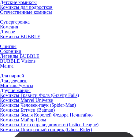
Детские комиксы
Комиксы для подростков
Отечественные комиксы
Супергероика
Комедия
Другое
Комиксы BUBBLE
Синглы
Сборники
Легенды BUBBLE
BUBBLE Visions
Манга
Для парней
Для девушек
Мистика/ужасы
Другие жанры
Комиксы Гравити Фолз (Gravity Falls)
Комиксы Marvel Universe
Комиксы Человек-паук (Spider-Man)
Комиксы Бэтмен (Batman)
Комиксы Земля Королей Федора Нечитайло
Комиксы Майор Гром
Комиксы Лига справедливости (Justice League)
Комиксы Призрачный гонщик (Ghost Rider)