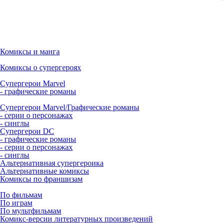
Комиксы и манга
Комиксы о супергероях
Супергерои Marvel
- графические романы
Супергерои Marvel/Графические романы
- серии о персонажах
- синглы
Супергерои DC
- графические романы
- серии о персонажах
- синглы
Альтернативная супергероика
Альтернативные комиксы
Комиксы по франшизам
По фильмам
По играм
По мультфильмам
Комикс-версии литературных произведений