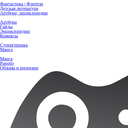
Фантастика / Фэнтези
Детская литература
Артбуки, энциклопедии
Артбуки
Гайды
Энциклопедии
Комиксы
Супергероика
Манга
Манга
Ранобэ
Обзоры и рецензии