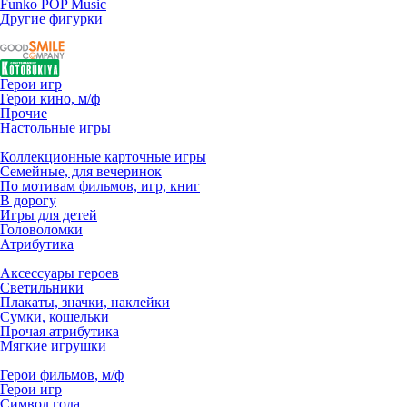
Funko POP Music
Другие фигурки
Герои игр
Герои кино, м/ф
Прочие
Настольные игры
Коллекционные карточные игры
Семейные, для вечеринок
По мотивам фильмов, игр, книг
В дорогу
Игры для детей
Головоломки
Атрибутика
Аксессуары героев
Светильники
Плакаты, значки, наклейки
Сумки, кошельки
Прочая атрибутика
Мягкие игрушки
Герои фильмов, м/ф
Герои игр
Символ года