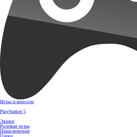
Игры и консоли
PlayStation 5
Экшен
Ролевые игры
Приключения
Гонки