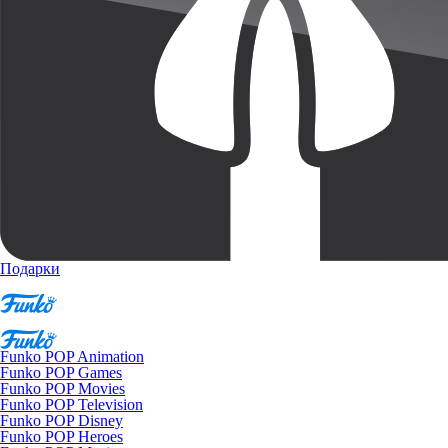
Подарки
Funko POP Animation
Funko POP Games
Funko POP Movies
Funko POP Television
Funko POP Disney
Funko POP Heroes