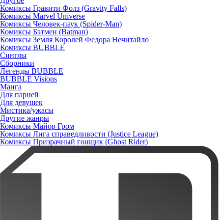
Другое
Комиксы Гравити Фолз (Gravity Falls)
Комиксы Marvel Universe
Комиксы Человек-паук (Spider-Man)
Комиксы Бэтмен (Batman)
Комиксы Земля Королей Федора Нечитайло
Комиксы BUBBLE
Синглы
Сборники
Легенды BUBBLE
BUBBLE Visions
Манга
Для парней
Для девушек
Мистика/ужасы
Другие жанры
Комиксы Майор Гром
Комиксы Лига справедливости (Justice League)
Комиксы Призрачный гонщик (Ghost Rider)