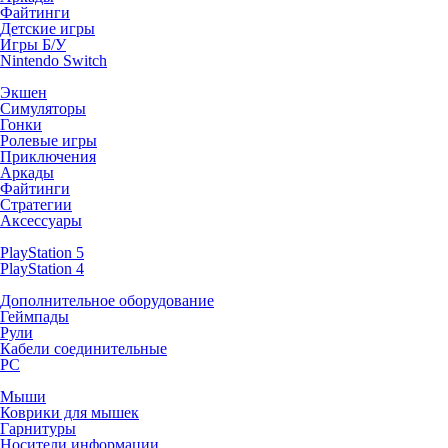
Файтинги
Детские игры
Игры Б/У
Nintendo Switch
Экшен
Симуляторы
Гонки
Ролевые игры
Приключения
Аркады
Файтинги
Стратегии
Аксессуары
PlayStation 5
PlayStation 4
Дополнительное оборудование
Геймпады
Рули
Кабели соединительные
PC
Мыши
Коврики для мышек
Гарнитуры
Носители информации