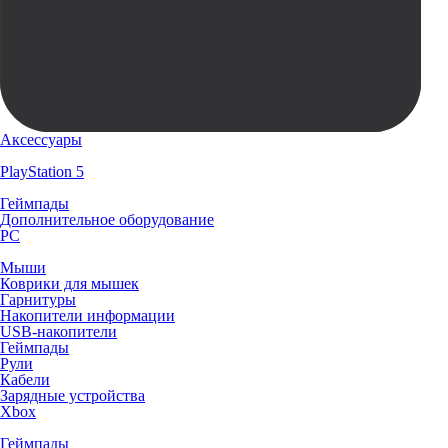
Аксессуары
PlayStation 5
Геймпады
Дополнительное оборудование
PC
Мыши
Коврики для мышек
Гарнитуры
Накопители информации
USB-накопители
Геймпады
Рули
Кабели
Зарядные устройства
Xbox
Геймпады