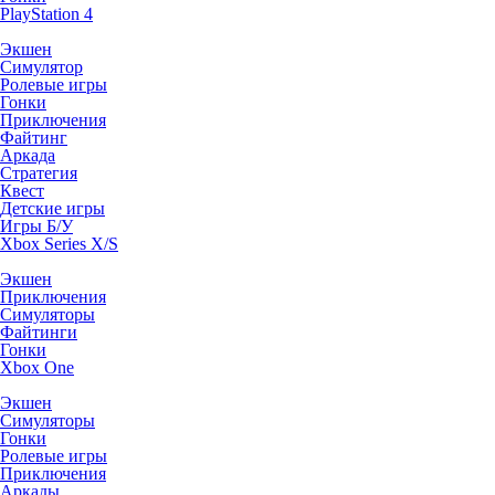
PlayStation 4
Экшен
Симулятор
Ролевые игры
Гонки
Приключения
Файтинг
Аркада
Стратегия
Квест
Детские игры
Игры Б/У
Xbox Series X/S
Экшен
Приключения
Симуляторы
Файтинги
Гонки
Xbox One
Экшен
Симуляторы
Гонки
Ролевые игры
Приключения
Аркады