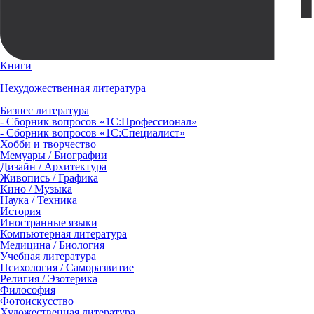
Книги
Нехудожественная литература
Бизнес литература
- Сборник вопросов «1С:Профессионал»
- Сборник вопросов «1С:Специалист»
Хобби и творчество
Мемуары / Биографии
Дизайн / Архитектура
Живопись / Графика
Кино / Музыка
Наука / Техника
История
Иностранные языки
Компьютерная литература
Медицина / Биология
Учебная литература
Психология / Саморазвитие
Религия / Эзотерика
Философия
Фотоискусство
Художественная литература