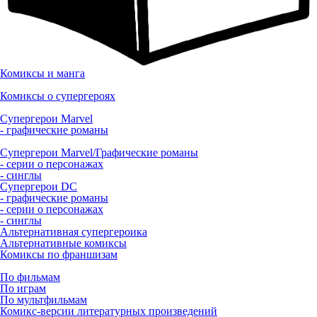
Комиксы и манга
Комиксы о супергероях
Супергерои Marvel
- графические романы
Супергерои Marvel/Графические романы
- серии о персонажах
- синглы
Супергерои DC
- графические романы
- серии о персонажах
- синглы
Альтернативная супергероика
Альтернативные комиксы
Комиксы по франшизам
По фильмам
По играм
По мультфильмам
Комикс-версии литературных произведений