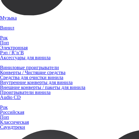
Музыка
Винил
Рок
Поп
Электронная
Рэп / R’n’B
Аксессуары для винила
Виниловые проигрыватели
Конверты / Чистящие средства
Средства для очистки винила
Внутренние конверты для винила
Внешние конверты / пакеты для винила
Проигрыватели винила
Audio CD
Рок
Российская
Поп
Классическая
Саундтреки