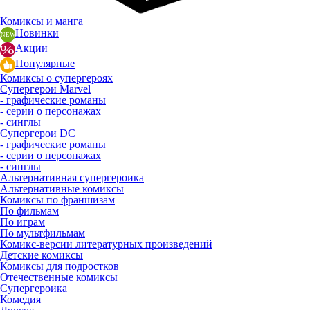
Комиксы и манга
Новинки
Акции
Популярные
Комиксы о супергероях
Супергерои Marvel
- графические романы
- серии о персонажах
- синглы
Супергерои DC
- графические романы
- серии о персонажах
- синглы
Альтернативная супергероика
Альтернативные комиксы
Комиксы по франшизам
По фильмам
По играм
По мультфильмам
Комикс-версии литературных произведений
Детские комиксы
Комиксы для подростков
Отечественные комиксы
Супергероика
Комедия