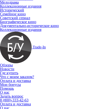
Мелодрама
Коллекционные издания
Исторический
Семейное кино
Советский сериал
Биографическое кино
Документально-историческое кино
Коллекционные издания
Trade-In
Обзоры
Новости
Где купить
Что с моим заказом?
Оплата и доставка
Мои бонусы
Помощь
О нас
Задать вопрос
8 (800)-333-42-63
Оплата и доставка
О нас