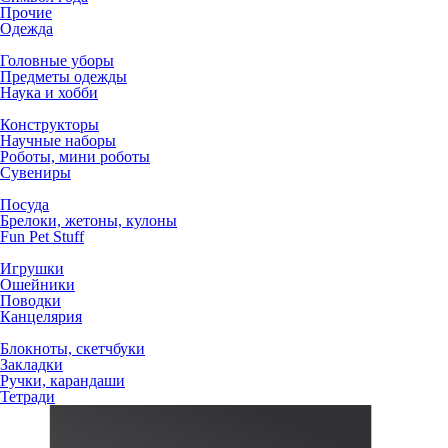
Прочие
Одежда
Головные уборы
Предметы одежды
Наука и хобби
Конструкторы
Научные наборы
Роботы, мини роботы
Сувениры
Посуда
Брелоки, жетоны, кулоны
Fun Pet Stuff
Игрушки
Ошейники
Поводки
Канцелярия
Блокноты, скетчбуки
Закладки
Ручки, карандаши
Тетради