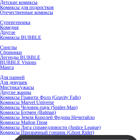
Детские комиксы
Комиксы для подростков
Отечественные комиксы
Супергероика
Комедия
Другое
Комиксы BUBBLE
Синглы
Сборники
Легенды BUBBLE
BUBBLE Visions
Манга
Для парней
Для девушек
Мистика/ужасы
Другие жанры
Комиксы Гравити Фолз (Gravity Falls)
Комиксы Marvel Universe
Комиксы Человек-паук (Spider-Man)
Комиксы Бэтмен (Batman)
Комиксы Земля Королей Федора Нечитайло
Комиксы Майор Гром
Комиксы Лига справедливости (Justice League)
Комиксы Призрачный гонщик (Ghost Rider)