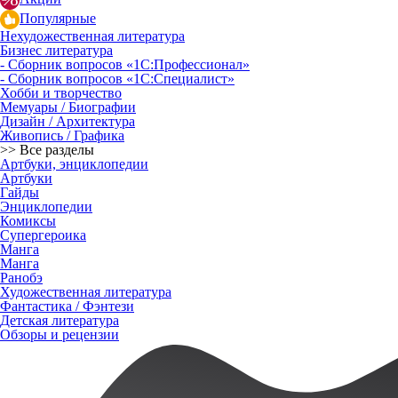
Популярные
Нехудожественная литература
Бизнес литература
- Сборник вопросов «1С:Профессионал»
- Сборник вопросов «1С:Специалист»
Хобби и творчество
Мемуары / Биографии
Дизайн / Архитектура
Живопись / Графика
>> Все разделы
Артбуки, энциклопедии
Артбуки
Гайды
Энциклопедии
Комиксы
Супергероика
Манга
Манга
Ранобэ
Художественная литература
Фантастика / Фэнтези
Детская литература
Обзоры и рецензии