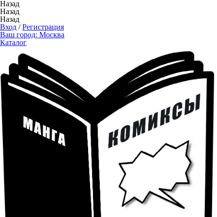
Назад
Назад
Назад
Вход
/
Регистрация
Ваш город:
Москва
Каталог