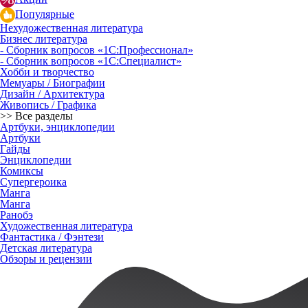
Популярные
Нехудожественная литература
Бизнес литература
- Сборник вопросов «1С:Профессионал»
- Сборник вопросов «1С:Специалист»
Хобби и творчество
Мемуары / Биографии
Дизайн / Архитектура
Живопись / Графика
>> Все разделы
Артбуки, энциклопедии
Артбуки
Гайды
Энциклопедии
Комиксы
Супергероика
Манга
Манга
Ранобэ
Художественная литература
Фантастика / Фэнтези
Детская литература
Обзоры и рецензии