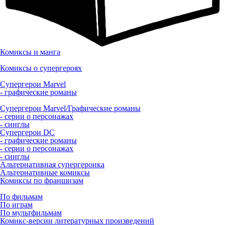
Комиксы и манга
Комиксы о супергероях
Супергерои Marvel
- графические романы
Супергерои Marvel/Графические романы
- серии о персонажах
- синглы
Супергерои DC
- графические романы
- серии о персонажах
- синглы
Альтернативная супергероика
Альтернативные комиксы
Комиксы по франшизам
По фильмам
По играм
По мультфильмам
Комикс-версии литературных произведений