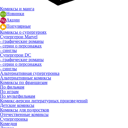
Комиксы и манга
Новинки
Акции
Популярные
Комиксы о супергероях
Супергерои Marvel
- графические романы
- серии о персонажах
- синглы
Супергерои DC
- графические романы
- серии о персонажах
- синглы
Альтернативная супергероика
Альтернативные комиксы
Комиксы по франшизам
По фильмам
По играм
По мультфильмам
Комикс-версии литературных произведений
Детские комиксы
Комиксы для подростков
Отечественные комиксы
Супергероика
Комедия