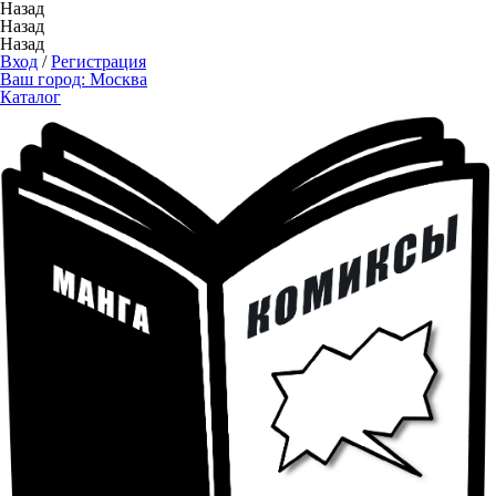
Назад
Назад
Назад
Вход
/
Регистрация
Ваш город:
Москва
Каталог