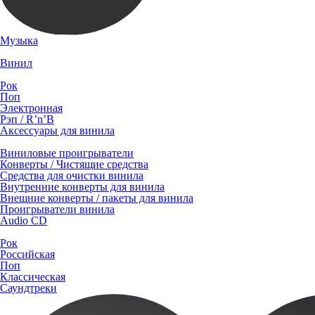
Музыка
Винил
Рок
Поп
Электронная
Рэп / R’n’B
Аксессуары для винила
Виниловые проигрыватели
Конверты / Чистящие средства
Средства для очистки винила
Внутренние конверты для винила
Внешние конверты / пакеты для винила
Проигрыватели винила
Audio CD
Рок
Российская
Поп
Классическая
Саундтреки