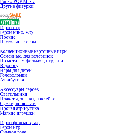
Funko POP Music
Другие фигурки
Герои игр
Герои кино, м/ф
Прочие
Настольные игры
Коллекционные карточные игры
Семейные, для вечеринок
По мотивам фильмов, игр, книг
В дорогу
Игры для детей
Головоломки
Атрибутика
Аксессуары героев
Светильники
Плакаты, значки, наклейки
Сумки, кошельки
Прочая атрибутика
Мягкие игрушки
Герои фильмов, м/ф
Герои игр
Символ года