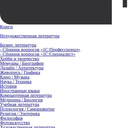
Книги
Нехудожественная литература
Бизнес литература
- Сборник вопросов «1С:Профессионал»
- Сборник вопросов «1С:Специалист»
Хобби и творчество
Мемуары / Биографии
Дизайн / Архитектура
Живопись / Графика
Кино / Музыка
Наука / Техника
История
Иностранные языки
Компьютерная литература
Медицина / Биология
Учебная литература
Психология / Саморазвитие
Религия / Эзотерика
Философия
Фотоискусство
Художественная литература