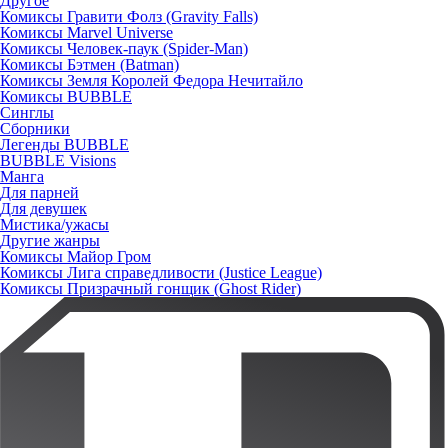
Другое
Комиксы Гравити Фолз (Gravity Falls)
Комиксы Marvel Universe
Комиксы Человек-паук (Spider-Man)
Комиксы Бэтмен (Batman)
Комиксы Земля Королей Федора Нечитайло
Комиксы BUBBLE
Синглы
Сборники
Легенды BUBBLE
BUBBLE Visions
Манга
Для парней
Для девушек
Мистика/ужасы
Другие жанры
Комиксы Майор Гром
Комиксы Лига справедливости (Justice League)
Комиксы Призрачный гонщик (Ghost Rider)