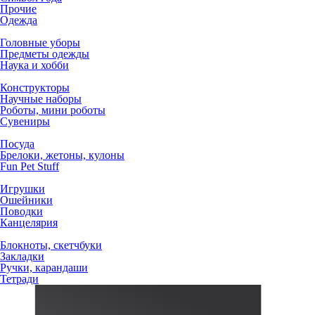
Прочие
Одежда
Головные уборы
Предметы одежды
Наука и хобби
Конструкторы
Научные наборы
Роботы, мини роботы
Сувениры
Посуда
Брелоки, жетоны, кулоны
Fun Pet Stuff
Игрушки
Ошейники
Поводки
Канцелярия
Блокноты, скетчбуки
Закладки
Ручки, карандаши
Тетради