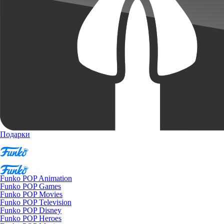
Подарки
Funko POP Animation
Funko POP Games
Funko POP Movies
Funko POP Television
Funko POP Disney
Funko POP Heroes