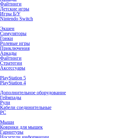
Файтинги
Детские игры
Игры Б/У
Nintendo Switch
Экшен
Симуляторы
Гонки
Ролевые игры
Приключения
Аркады
Файтинги
Стратегии
Аксессуары
PlayStation 5
PlayStation 4
Дополнительное оборудование
Геймпады
Рули
Кабели соединительные
PC
Мыши
Коврики для мышек
Гарнитуры
Носители информации