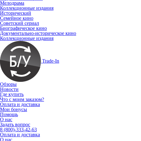
Мелодрама
Коллекционные издания
Исторический
Семейное кино
Советский сериал
Биографическое кино
Документально-историческое кино
Коллекционные издания
Trade-In
Обзоры
Новости
Где купить
Что с моим заказом?
Оплата и доставка
Мои бонусы
Помощь
О нас
Задать вопрос
8 (800)-333-42-63
Оплата и доставка
О нас