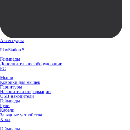
Аксессуары
PlayStation 5
Геймпады
Дополнительное оборудование
PC
Мыши
Коврики для мышек
Гарнитуры
Накопители информации
USB-накопители
Геймпады
Рули
Кабели
Зарядные устройства
Xbox
Геймпады