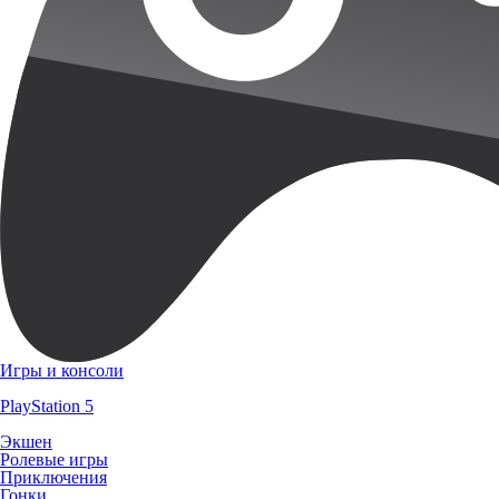
Игры и консоли
PlayStation 5
Экшен
Ролевые игры
Приключения
Гонки