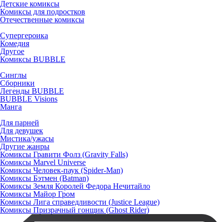
Детские комиксы
Комиксы для подростков
Отечественные комиксы
Супергероика
Комедия
Другое
Комиксы BUBBLE
Синглы
Сборники
Легенды BUBBLE
BUBBLE Visions
Манга
Для парней
Для девушек
Мистика/ужасы
Другие жанры
Комиксы Гравити Фолз (Gravity Falls)
Комиксы Marvel Universe
Комиксы Человек-паук (Spider-Man)
Комиксы Бэтмен (Batman)
Комиксы Земля Королей Федора Нечитайло
Комиксы Майор Гром
Комиксы Лига справедливости (Justice League)
Комиксы Призрачный гонщик (Ghost Rider)