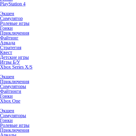
PlayStation 4
Экшен
Симулятор
Ролевые игры
Гонки
Приключения
Файтинг
Аркада
Стратегия
Квест
Детские игры
Игры Б/У
Xbox Series X/S
Экшен
Приключения
Симуляторы
Файтинги
Гонки
Xbox One
Экшен
Симуляторы
Гонки
Ролевые игры
Приключения
Аркады