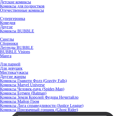
Детские комиксы
Комиксы для подростков
Отечественные комиксы
Супергероика
Комедия
Другое
Комиксы BUBBLE
Синглы
Сборники
Легенды BUBBLE
BUBBLE Visions
Манга
Для парней
Для девушек
Мистика/ужасы
Другие жанры
Комиксы Гравити Фолз (Gravity Falls)
Комиксы Marvel Universe
Комиксы Человек-паук (Spider-Man)
Комиксы Бэтмен (Batman)
Комиксы Земля Королей Федора Нечитайло
Комиксы Майор Гром
Комиксы Лига справедливости (Justice League)
Комиксы Призрачный гонщик (Ghost Rider)