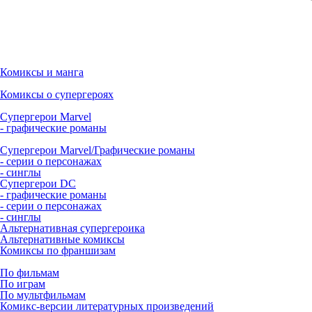
Комиксы и манга
Комиксы о супергероях
Супергерои Marvel
- графические романы
Супергерои Marvel/Графические романы
- серии о персонажах
- синглы
Супергерои DC
- графические романы
- серии о персонажах
- синглы
Альтернативная супергероика
Альтернативные комиксы
Комиксы по франшизам
По фильмам
По играм
По мультфильмам
Комикс-версии литературных произведений