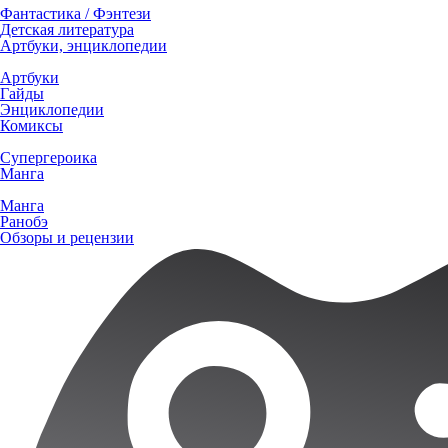
Фантастика / Фэнтези
Детская литература
Артбуки, энциклопедии
Артбуки
Гайды
Энциклопедии
Комиксы
Супергероика
Манга
Манга
Ранобэ
Обзоры и рецензии