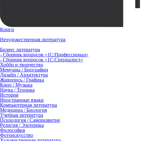
Книги
Нехудожественная литература
Бизнес литература
- Сборник вопросов «1С:Профессионал»
- Сборник вопросов «1С:Специалист»
Хобби и творчество
Мемуары / Биографии
Дизайн / Архитектура
Живопись / Графика
Кино / Музыка
Наука / Техника
История
Иностранные языки
Компьютерная литература
Медицина / Биология
Учебная литература
Психология / Саморазвитие
Религия / Эзотерика
Философия
Фотоискусство
Художественная литература