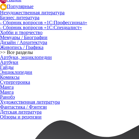
Популярные
Нехудожественная литература
Бизнес литература
- Сборник вопросов «1С:Профессионал»
- Сборник вопросов «1С:Специалист»
Хобби и творчество
Мемуары / Биографии
Дизайн / Архитектура
Живопись / Графика
>> Все разделы
Артбуки, энциклопедии
Артбуки
Гайды
Энциклопедии
Комиксы
Супергероика
Манга
Манга
Ранобэ
Художественная литература
Фантастика / Фэнтези
Детская литература
Обзоры и рецензии