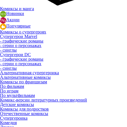
Комиксы и манга
Новинки
Акции
Популярные
Комиксы о супергероях
Супергерои Marvel
- графические романы
- серии о персонажах
- синглы
Супергерои DC
- графические романы
- серии о персонажах
- синглы
Альтернативная супергероика
Альтернативные комиксы
Комиксы по франшизам
По фильмам
По играм
По мультфильмам
Комикс-версии литературных произведений
Детские комиксы
Комиксы для подростков
Отечественные комиксы
Супергероика
Комедия