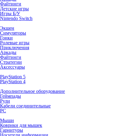
Файтинги
Детские игры
Игры Б/У
Nintendo Switch
Экшен
Симуляторы
Гонки
Ролевые игры
Приключения
Аркады
Файтинги
Стратегии
Аксессуары
PlayStation 5
PlayStation 4
Дополнительное оборудование
Геймпады
Рули
Кабели соединительные
PC
Мыши
Коврики для мышек
Гарнитуры
Носители информации