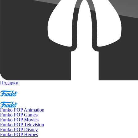
Подарки
Funko POP Animation
Funko POP Games
Funko POP Movies
Funko POP Television
Funko POP Disney
Funko POP Heroes