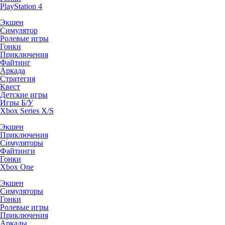
PlayStation 4
Экшен
Симулятор
Ролевые игры
Гонки
Приключения
Файтинг
Аркада
Стратегия
Квест
Детские игры
Игры Б/У
Xbox Series X/S
Экшен
Приключения
Симуляторы
Файтинги
Гонки
Xbox One
Экшен
Симуляторы
Гонки
Ролевые игры
Приключения
Аркады